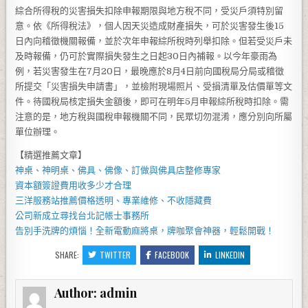
綜合所得稅的災害損失扣除申報期限與地方稅不同，受災戶須特別留
意。依《所得稅法》，個人因天災造成財產損失，可於災害發生後15
日內向稽徵機關報備，並於次年申報綜所稅時列舉扣除。但若受災戶未
及時報備，仍可於實際損失發生之日起30日內補報。以今年豪雨為
例，若災害發生在7月20日，最晚應於8月4日前向國稅局分局或稽徵
所提交「災害損失申請書」，並檢附現場照片、受損清單及估價單等文
件。待國稅局核定損失金額後，即可在明年5月申報綜所稅時扣除。需
注意的是，地方稅與國稅申報機關不同，民眾切勿混淆，應分別向所屬
單位辦理。
【精選推薦文章】
神桌、
神明桌
、
佛具
、佛像、訂做與
佛具店
整修專家
資本額簽證費用
收多少才合理
三洋服務站
推薦價格透明、專業維修、不收隱藏費
公司新成立尋找
台北記帳士事務所
告別手洗牌的煩惱！全新
電動麻將桌
，牌咖聚會神器，輕鬆開戰！
SHARE:
TWITTER
FACEBOOK
LINKEDIN
Author:
admin