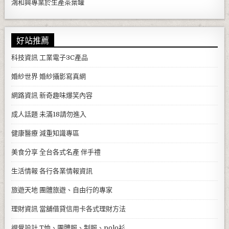
鴻和興專業於生產
茶葉罐
好站推薦
科技資訊
工業電子3C產品
婚紗世界
婚紗攝影寫真網
網路資訊
新奇趣味爆笑內容
成人話題
未滿18請勿進入
健康醫療
減重知識專區
美食分享
全台各式名產 伴手禮
生活情報
各行各業情報資訊
旅遊天地
團體旅遊、自由行的專家
理財資訊
當舖借貸信用卡各式理財方法
視覺設計
T恤、團體服、制服、polo衫