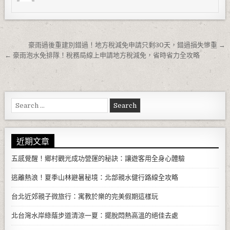
文章導覽
豪雨過後重建別錯過！地方稅減免申請只剩30天，錯過損失慘重 →
← 豪雨泡水免排隊！稅務局線上申請地方稅減免，省時省力全攻略
Search for:
近期文章
五感覺醒！鄉村觀光成功營運的秘訣：讓遊客用全身心體驗
逃離熱浪！夏季山林避暑秘境：北部親水健行路線全攻略
台北近郊親子微旅行：寓教於樂的完美假期這樣玩
北台灣水岸綠蔭步道清涼一夏：擺脫悶熱高溫的絕佳去處