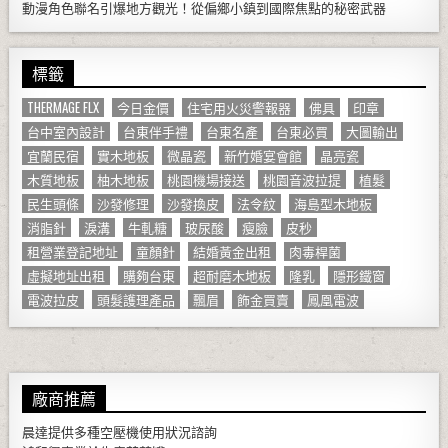
動漫角色聯名引爆地方觀光！從偏鄉小鎮到國際焦點的秘密武器
標籤
THERMAGE FLX
今日金價
住宅用火災警報器
佛具
印章
台中室內設計
台東伴手禮
台東名產
台東必買
大圖輸出
宜蘭民宿
實木地板
微晶瓷
新竹婚宴會館
晶亮瓷
木質地板
柚木地板
桃園機場接送
桃園音波拉提
植髮
民生頭條
沙發修理
沙發換皮
法令紋
海島型木地板
消脂針
淚溝
牛軋糖
玻尿酸
瘦臉
皮秒
租營業登記地址
童顏針
結婚黃金出租
肉毒桿菌
虛擬地址出租
購夠台東
超耐磨木地板
隆乳
隱形鐵窗
電波拉皮
頭髮護理產品
飄眉
飾金買賣
鳳凰電波
廠商推薦
晨達提供多種
空壓機
使用狀況諮詢