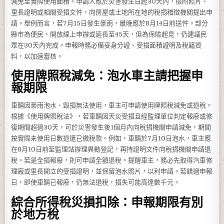
減免至實際使用面積。申請人應於災害發生日起30天內，檢附照片、
里長證明或相關受損文件，向房屋或土地所在地的稅捐稽徵機關提出申
請。舉例而言，若7月15日發生豪雨，最晚應於8月14日前送件。部分
縣市為便民，開放線上申辦或延長至45天，但為保險起見，仍建議民
眾在30天內完成。申報時務必備妥身分證、受損面積證明及稅籍資
料，以加速審核。
使用牌照稅減免：泡水車主請把握申
報期限
車輛因豪雨泡水、毀損無法使用，車主可申請使用牌照稅減免或退稅。
根據《使用牌照稅法》，若車輛因天災受損且經監理單位判定報廢或修
復期間超過30天，可於災害發生後1個月內向稅捐機關申請減免，期間
按實際未使用日數退還已繳稅款。例如，車輛於7月10日泡水，車主應
在8月10日前至監理站辦理異動登記，再持證明文件向稅捐機關申請退
稅。若是全損報廢，則可申請全額退稅。提醒車主，務必先取得汽車修
理廠或里長開立的受損證明，並保留泡水照片，以利申請。若錯過申報
日，即使車輛已報廢，仍無法退稅，損失可能高達數千元。
綜合所得稅災損扣除：申報期限有別
於地方稅