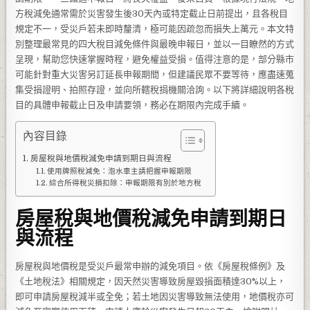
方稅減免通常需於災害發生後30天內或特定截止日前提出，且各稅目
規定不一，受災戶若未即時釐清，極可能因疏忽而損失上萬元。本文特
別整理最常見的四大稅目減免條件與最晚申報日，並以一目瞭然的方式
呈現，幫助您快速掌握時程，避免權益受損。值得注意的是，部分縣市
可能針對重大災害另訂延長申報期間，但建議民眾不要等待，應盡速蒐
集受損證明、拍照存證，並向所轄稅捐機關洽詢。以下將詳細說明各稅
目的具體申報截止日及申請要領，務必在期限內完成手續。
內容目錄
房屋稅與地價稅減免申請到期日與流程
使用牌照稅減免：泡水車主請把握申報期限
綜合所得稅災損扣除：申報期限有別於地方稅
房屋稅與地價稅減免申請到期日
與流程
房屋稅與地價稅是受災戶最常申辦的減免項目。依《房屋稅條例》及
《土地稅法》相關規定，因天然災害導致房屋毀損面積達30%以上，
即可申請房屋稅減半或全免；若土地因災害導致無法使用，地價稅亦可