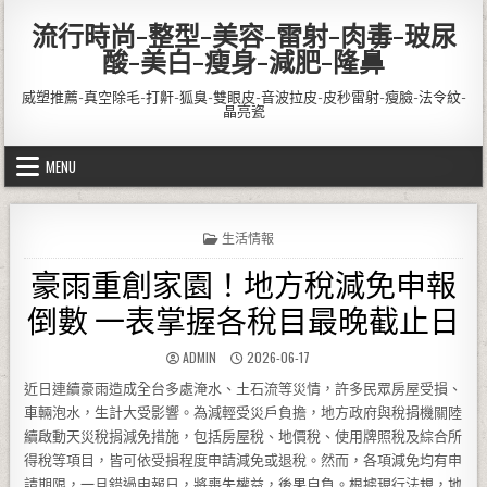
Skip to content
流行時尚-整型-美容-雷射-肉毒-玻尿
酸-美白-瘦身-減肥-隆鼻
威塑推薦-真空除毛-打鼾-狐臭-雙眼皮-音波拉皮-皮秒雷射-瘦臉-法令紋-
晶亮瓷
MENU
POSTED IN
生活情報
豪雨重創家園！地方稅減免申報
倒數 一表掌握各稅目最晚截止日
AUTHOR:
PUBLISHED DATE:
ADMIN
2026-06-17
近日連續豪雨造成全台多處淹水、土石流等災情，許多民眾房屋受損、
車輛泡水，生計大受影響。為減輕受災戶負擔，地方政府與稅捐機關陸
續啟動天災稅捐減免措施，包括房屋稅、地價稅、使用牌照稅及綜合所
得稅等項目，皆可依受損程度申請減免或退稅。然而，各項減免均有申
請期限，一旦錯過申報日，將喪失權益，後果自負。根據現行法規，地