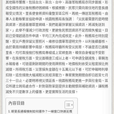
其他縣市響應，包括台北、新北、台中、高雄等稅務局亦同步跟進，形
成全國性的災後稅務紓困網絡。根據規劃，民眾只需向居住地的里長通
報受災情況，里長便會將資料彙整至區公所，再統一傳送至稅務局，由
專人主動聯繫並協助申請。桃園稅務局長強調：「災民最需要的是時間
與資源，透過基層鄰里網絡，我們能最快掌握災損資訊，將減免送到
家。」此舉不僅減少行政流程，更避免民眾因資訊不足而錯失權益。目
前已受理超過百件申請，平均三天內完成核定。此外，稅務局也特別提
醒，受災戶應保留災害照片、維修估價單等證明文件，以利後續審核。
由於豪雨持續影響中南部，稅務局呼籲所有受災民眾，不論是否已通報
里長，均可直接撥打稅務局專線或上官網查詢，確保自身權益不受影
響。在房屋稅方面，受災面積達三成以上者，可申請全額減免；車輛泡
水報廢者，可退還剩餘期間的使用牌照稅。地價稅則依受災程度按比例
減徵。所得稅方面，災害損失金額在十五萬元以下者，可於申報時列舉
扣除。這些措施大幅減輕災民經濟壓力。專案實施期間自即日起至七月
三十一日止，必要時將視災情延長。桃園稅務局更進一步與社會局、區
公所建立跨局處合作，針對弱勢家庭提供主動關懷與補助資訊，讓稅務
減免不只是數字上的優惠，更是實際生活的支撐。
內容目錄
鄰里長通報機制如何運作？一線窗口快速反應