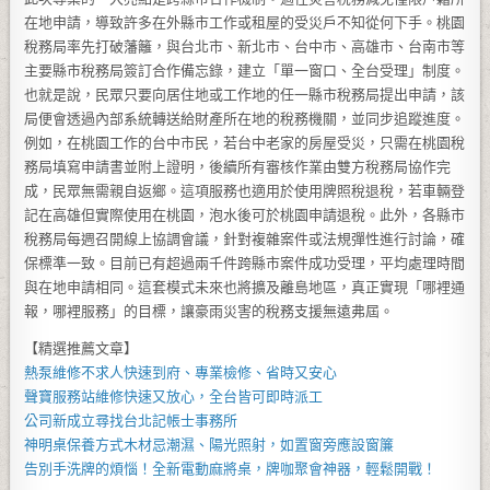
在地申請，導致許多在外縣市工作或租屋的受災戶不知從何下手。桃園
稅務局率先打破藩籬，與台北市、新北市、台中市、高雄市、台南市等
主要縣市稅務局簽訂合作備忘錄，建立「單一窗口、全台受理」制度。
也就是說，民眾只要向居住地或工作地的任一縣市稅務局提出申請，該
局便會透過內部系統轉送給財產所在地的稅務機關，並同步追蹤進度。
例如，在桃園工作的台中市民，若台中老家的房屋受災，只需在桃園稅
務局填寫申請書並附上證明，後續所有審核作業由雙方稅務局協作完
成，民眾無需親自返鄉。這項服務也適用於使用牌照稅退稅，若車輛登
記在高雄但實際使用在桃園，泡水後可於桃園申請退稅。此外，各縣市
稅務局每週召開線上協調會議，針對複雜案件或法規彈性進行討論，確
保標準一致。目前已有超過兩千件跨縣市案件成功受理，平均處理時間
與在地申請相同。這套模式未來也將擴及離島地區，真正實現「哪裡通
報，哪裡服務」的目標，讓豪雨災害的稅務支援無遠弗屆。
【精選推薦文章】
熱泵維修
不求人快速到府、專業檢修、省時又安心
聲寶服務站
維修快速又放心，全台皆可即時派工
公司新成立尋找
台北記帳士事務所
神明桌
保養方式木材忌潮濕、陽光照射，如置窗旁應設窗簾
告別手洗牌的煩惱！全新
電動麻將桌
，牌咖聚會神器，輕鬆開戰！