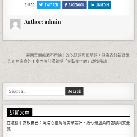
SHARE:
TWITTER
FACEBOOK
LINKEDIN
Author:
admin
文章導覽
豪雨菜價飆漲不用怕！改吃菇類與根莖類，健康省錢新對策 →
← 告別居家意外！室內設計師親授「零跌倒空間」改造秘訣
Search for:
近期文章
在喧囂中安放自己：沉浸心靈角落美學設計，給你最溫柔的包容與安全
感