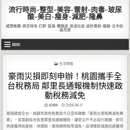
Skip to content
流行時尚-整型-美容-雷射-肉毒-玻尿
酸-美白-瘦身-減肥-隆鼻
威塑推薦-真空除毛-打鼾-狐臭-雙眼皮-音波拉皮-皮秒雷射-瘦臉-法令紋-
晶亮瓷
MENU
POSTED IN
生活情報
豪雨災損即刻申辦！桃園攜手全
台稅務局 鄰里長通報機制快速啟
動稅務減免
AUTHOR:
PUBLISHED DATE:
ADMIN
2026-06-17
豪雨肆虐全台，桃園市政府稅務局今日宣布啟動「豪雨災害稅務減免專
案」，並首創結合各里鄰里長通報機制，讓受災戶不必自行跑腿，即可
快速獲得房屋稅、地價稅、使用牌照稅等減免。這項便民措施迅速獲得