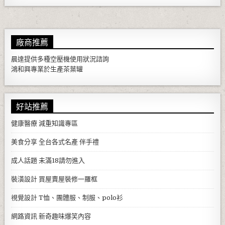
廠商推薦
晨達提供多種
空壓機
使用狀況諮詢
鴻和興專業於生產
茶葉罐
好站推薦
健康醫療
減重知識專區
美食分享
全台各式名產 伴手禮
成人話題
未滿18請勿進入
裝潢設計
買屋賣屋裝修一羅框
視覺設計
T恤、團體服、制服、polo衫
網路資訊
新奇趣味爆笑內容