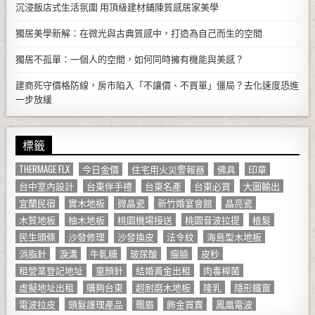
沉浸飯店式生活氛圍 用頂級建材鋪陳質感居家美學
獨居美學新解：在微光與古典質感中，打造為自己而生的空間
獨居不孤單：一個人的空間，如何同時擁有機能與美感？
建商死守價格防線，房市陷入「不讓價、不買單」僵局？去化速度恐進
一步放緩
標籤
THERMAGE FLX
今日金價
住宅用火災警報器
佛具
印章
台中室內設計
台東伴手禮
台東名產
台東必買
大圖輸出
宜蘭民宿
實木地板
微晶瓷
新竹婚宴會館
晶亮瓷
木質地板
柚木地板
桃園機場接送
桃園音波拉提
植髮
民生頭條
沙發修理
沙發換皮
法令紋
海島型木地板
消脂針
淚溝
牛軋糖
玻尿酸
瘦臉
皮秒
租營業登記地址
童顏針
結婚黃金出租
肉毒桿菌
虛擬地址出租
購夠台東
超耐磨木地板
隆乳
隱形鐵窗
電波拉皮
頭髮護理產品
飄眉
飾金買賣
鳳凰電波