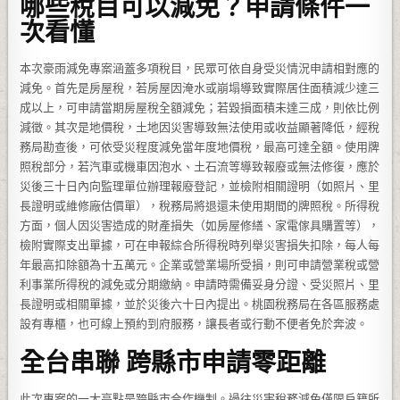
哪些稅目可以減免？申請條件一
次看懂
本次豪雨減免專案涵蓋多項稅目，民眾可依自身受災情況申請相對應的
減免。首先是房屋稅，若房屋因淹水或崩塌導致實際居住面積減少達三
成以上，可申請當期房屋稅全額減免；若毀損面積未達三成，則依比例
減徵。其次是地價稅，土地因災害導致無法使用或收益顯著降低，經稅
務局勘查後，可依受災程度減免當年度地價稅，最高可達全額。使用牌
照稅部分，若汽車或機車因泡水、土石流等導致報廢或無法修復，應於
災後三十日內向監理單位辦理報廢登記，並檢附相關證明（如照片、里
長證明或維修廠估價單），稅務局將退還未使用期間的牌照稅。所得稅
方面，個人因災害造成的財產損失（如房屋修繕、家電傢具購置等），
檢附實際支出單據，可在申報綜合所得稅時列舉災害損失扣除，每人每
年最高扣除額為十五萬元。企業或營業場所受損，則可申請營業稅或營
利事業所得稅的減免或分期繳納。申請時需備妥身分證、受災照片、里
長證明或相關單據，並於災後六十日內提出。桃園稅務局在各區服務處
設有專櫃，也可線上預約到府服務，讓長者或行動不便者免於奔波。
全台串聯 跨縣市申請零距離
此次專案的一大亮點是跨縣市合作機制。過往災害稅務減免僅限戶籍所