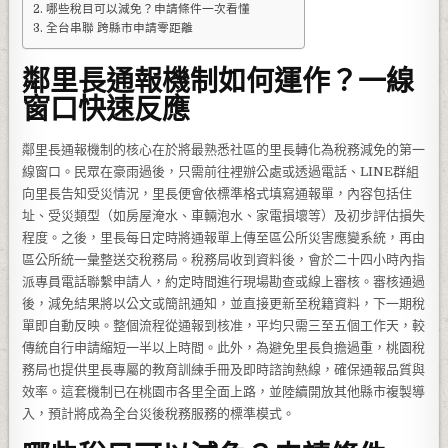
哪些稅目可以減免？申請條件一次看懂
全台串聯 跨縣市申請零距離
鄰里長通報機制如何運作？一線
窗口快速反應
鄰里長通報機制的核心在於將最熟悉社區的里長轉化為稅務減免的第一
線窗口。民眾在豪雨過後，只需前往裡辦公處或透過電話、LINE群組
向里長告知受災情況，里長便會依標準格式填寫通報單，內容包括住
址、受災類型（如房屋淹水、車輛泡水、家電損壞等）及初步評估損失
程度。之後，里長每日定時將通報單上傳至區公所災害應變系統，再由
區公所統一彙整送交稅務局。稅務局收到資料後，會於二十四小時內指
派專員電話聯繫申請人，約定時間進行現場勘查或線上審核。審核通過
後，減免結果將以公文或簡訊通知，並直接更新至稅籍資料，下一期稅
單即自動反映。整個流程從通報到核准，平均只需三至五個工作天，較
傳統自行申請縮短一半以上時間。此外，為避免里長負擔過重，桃園稅
務局也提供里長專屬的教育訓練手冊及即時諮詢熱線，確保通報品質與
效率。這套機制已在桃園市各里全面上路，並陸續開放其他縣市複製導
入，預計將成為全台災後稅務服務的標準模式。