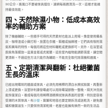
30公分，進風口不要被傢具擋住，濾網每兩週清洗一次，這樣才能維
持最佳效能。
四、天然除濕小物：低成本高效
率的輔助方案
除了機器輔助，一些隨手可得的天然素材也能派上用場。像是使用備長
炭、咖啡渣或小蘇打粉，放置在衣櫃、鞋櫃或抽屜裡，它們具有吸附濕
氣和異味的特性。每個月將這些材料曬乾或更換即可。另外，在浴室或
廚房角落擺放一盆黃金葛或虎尾蘭，這些室內植物能調節濕度，讓空間
更清新。不過這些方法只能作為輔助，不能完全取代除濕機和通風。
五、定期清潔與翻新：杜絕黴菌
生長的溫床
已經出現霉斑的牆面或傢具，必須先用稀釋的漂白水擦拭殺菌，再重新
上漆或更換。浴室矽利康發霉處可以用除霉凝膠敷一整晚，隔天沖洗就
能恢復潔白。養成每個月用稀釋酒精擦拭傢具表面的習慣，特別是容易
受潮的木質傢具。布
沙發
、窗簾和地毯也要定期拆洗或送乾洗，避免塵
蟎和黴菌滋生。只要保持清潔乾燥，老屋也能擁有煥然一新的生活品