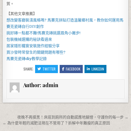
質。
【其他文章推薦】
想改變客廳裝潢風格嗎?
馬賽克拼貼
打造溫馨鄉村風，教你如何運用
馬
賽克瓷磚
自行DIY創作
挑好磚一點都不難!
馬賽克磚
挑選眉角小撇步!
包裝機械
選購的秘訣看過來
居家
隱形鐵窗
安裝施作經驗分享
買
沙發
時常發生的關鍵問題有哪些?
馬賽克瓷磚
diy
教學記錄
SHARE:
TWITTER
FACEBOOK
LINKEDIN
Author:
admin
文章導覽
夜晚不再摸黑！床底到廁所的自動感應地腳燈，守護你的每一步 →
← 為什麼年輕的減肥法現在不管用了？拆解中年難瘦的真正原因