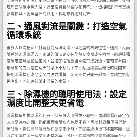
防潮膜再重新施作水泥砂漿，牆面則可選用防水塗料或貼上磁磚，從物
理層面隔絕水氣入侵。這筆投資雖然看似花費不少，但相較於每年更換
發霉傢具、處理壁癌的費用，長期來看絕對划算。
二、通風對流是關鍵：打造空氣
循環系統
很多人以為把窗戶打開就能解決潮濕，但老屋的格局往往不通風，反而
讓戶外的濕氣湧入。正確的做法是安裝全熱交換器或在浴室、廚房這種
高濕度區域裝設抽風機，並搭配循環扇讓空氣形成對流。若預算有限，
最簡單的方式是在晴天的早上十點到下午三點這段濕度最低時段開窗，
搭配除濕機在密閉空間內強力運轉。切記不要只開一扇窗，要讓空氣有
進有出，才能有效帶走滯留的水氣。
三、除濕機的聰明使用法：設定
濕度比開整天更省電
除濕機是對抗潮濕的利器，但多數人用得並不聰明。建議將濕度設定在
55%至60%之間，過低反而會讓皮膚乾燥不適。可以針對每個房間輪
流除濕，例如將除濕機放在臥室兩小時，等濕度達標後再移至客廳，比
長時間開在同一個空間更有效率。另外，除濕機的位置要離牆面至少