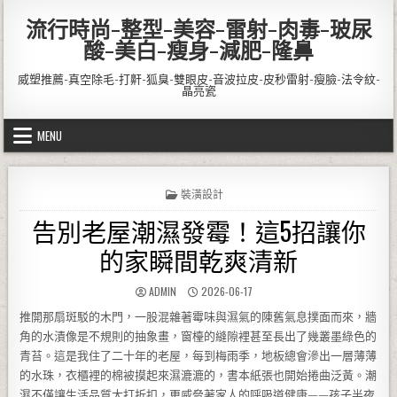
Skip to content
流行時尚-整型-美容-雷射-肉毒-玻尿
酸-美白-瘦身-減肥-隆鼻
威塑推薦-真空除毛-打鼾-狐臭-雙眼皮-音波拉皮-皮秒雷射-瘦臉-法令紋-
晶亮瓷
MENU
POSTED IN
裝潢設計
告別老屋潮濕發霉！這5招讓你
的家瞬間乾爽清新
AUTHOR:
PUBLISHED DATE:
ADMIN
2026-06-17
推開那扇斑駁的木門，一股混雜著霉味與濕氣的陳舊氣息撲面而來，牆
角的水漬像是不規則的抽象畫，窗檯的縫隙裡甚至長出了幾叢墨綠色的
青苔。這是我住了二十年的老屋，每到梅雨季，地板總會滲出一層薄薄
的水珠，衣櫃裡的棉被摸起來濕漉漉的，書本紙張也開始捲曲泛黃。潮
濕不僅讓生活品質大打折扣，更威脅著家人的呼吸道健康——孩子半夜