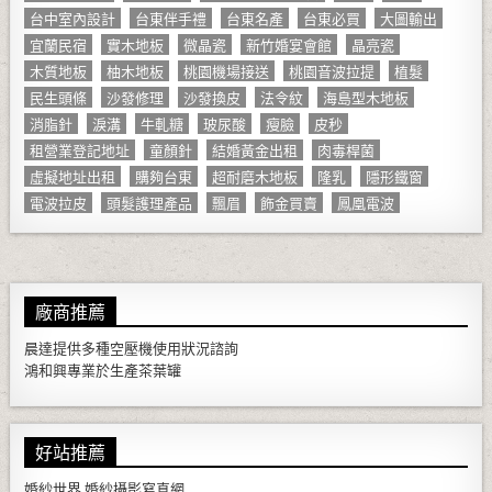
台中室內設計
台東伴手禮
台東名產
台東必買
大圖輸出
宜蘭民宿
實木地板
微晶瓷
新竹婚宴會館
晶亮瓷
木質地板
柚木地板
桃園機場接送
桃園音波拉提
植髮
民生頭條
沙發修理
沙發換皮
法令紋
海島型木地板
消脂針
淚溝
牛軋糖
玻尿酸
瘦臉
皮秒
租營業登記地址
童顏針
結婚黃金出租
肉毒桿菌
虛擬地址出租
購夠台東
超耐磨木地板
隆乳
隱形鐵窗
電波拉皮
頭髮護理產品
飄眉
飾金買賣
鳳凰電波
廠商推薦
晨達提供多種
空壓機
使用狀況諮詢
鴻和興專業於生產
茶葉罐
好站推薦
婚紗世界
婚紗攝影寫真網