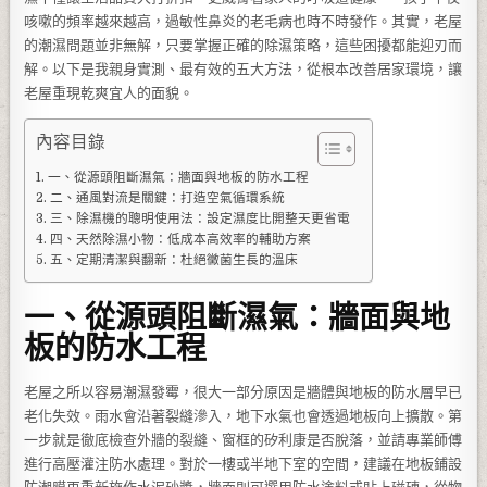
咳嗽的頻率越來越高，過敏性鼻炎的老毛病也時不時發作。其實，老屋
的潮濕問題並非無解，只要掌握正確的除濕策略，這些困擾都能迎刃而
解。以下是我親身實測、最有效的五大方法，從根本改善居家環境，讓
老屋重現乾爽宜人的面貌。
內容目錄
一、從源頭阻斷濕氣：牆面與地板的防水工程
二、通風對流是關鍵：打造空氣循環系統
三、除濕機的聰明使用法：設定濕度比開整天更省電
四、天然除濕小物：低成本高效率的輔助方案
五、定期清潔與翻新：杜絕黴菌生長的溫床
一、從源頭阻斷濕氣：牆面與地
板的防水工程
老屋之所以容易潮濕發霉，很大一部分原因是牆體與地板的防水層早已
老化失效。雨水會沿著裂縫滲入，地下水氣也會透過地板向上擴散。第
一步就是徹底檢查外牆的裂縫、窗框的矽利康是否脫落，並請專業師傅
進行高壓灌注防水處理。對於一樓或半地下室的空間，建議在地板鋪設