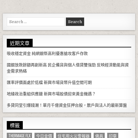
Search for:
近期文章
吸收穩定資金 純網銀祭高利優惠搶攻客戶存款
國銀放款餘額再創新高 民企備貨與個人借貸雙強勁 反映經濟動能與資
金需求熱絡
匯率評價面處於低檔 新興市場貨幣升值空間可期
地緣政治重組供應鏈 新興市場股債迎來黃金機遇？
多貸同堂引爆錢潮！單月千億資金狂押台股，散戶與法人的最新算盤
標籤
THERMAGE FLX
今日金價
住宅用火災警報器
佛具
印章