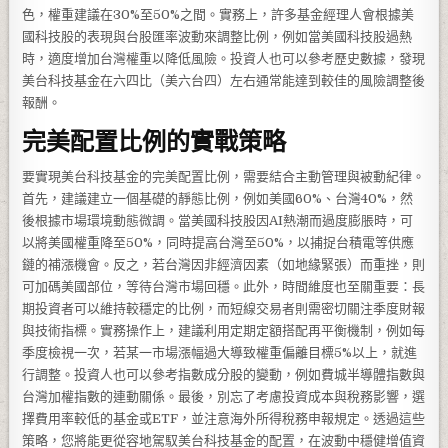
色，權重建議在30%至50%之間。實務上，許多基金經理人會根據美
國科技股的表現與台股匯率波動來調整比例，例如當美國科技股過熱
時，適度增加台灣權重以降低風險。投資人也可以參考歷史數據，發現
美台科技基金在六四比（美六台四）左右通常能達到較佳的風險調整後
報酬。
完美配置比例的實戰策略
要實現美台科技基金的完美配置比例，需要結合主動管理與被動紀律。
首先，建議建立一個基礎的靜態比例，例如美國60%、台灣40%，然
後根據市場環境動態微調。當美國科技股因AI熱潮而過度膨脹時，可
以將美國權重降至50%，同時提高台灣至50%，以捕捉台積電等供應
鏈的補漲機會。反之，若台灣因非經濟因素（如地緣緊張）而重挫，則
可加碼美國部位，等待台灣市場回穩。此外，時間維度也至關重要：長
期投資者可以維持較穩定的比例，而短線交易者則需密切關注季度財報
與技術指標。實務操作上，建議利用定期定額搭配再平衡機制，例如每
季度檢視一次，若某一市場漲幅過大導致權重偏離目標5%以上，就進
行調整。投資人也可以參考指數成分股的變動，例如費城半導體指數與
台灣加權指數的連動關係。最後，別忘了考慮投資成本與稅務影響，選
擇費用率較低的基金或ETF，並注意海外所得稅務申報規定。透過這些
策略，您將能更從容地駕馭美台科技基金的配置，在波動中穩健增值資