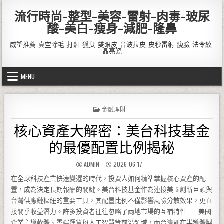
Skip to content
流行時尚-整型-美容-雷射-肉毒-玻尿
酸-美白-瘦身-減肥-隆鼻
威塑推薦-真空除毛-打鼾-狐臭-雙眼皮-音波拉皮-皮秒雷射-瘦臉-法令紋-
晶亮瓷
MENU
POSTED IN
金融理財
核心資產大解密：美台科技基金
的最優配置比例揭秘
AUTHOR:
PUBLISHED DATE:
ADMIN
2026-06-17
在全球科技產業快速變遷的時代，投資人如何精準掌握核心資產的配
置，成為決定長期報酬的關鍵。美台科技基金作為連接美國創新巨頭與
台灣供應鏈樞紐的重要工具，其配置比例不僅影響風險分散效果，更直
接關乎收益潛力。許多投資者往往忽略了兩地市場的互補特性——美國
企業主導軟體、雲端運算與人工智慧等前沿領域，而台灣則在半導體製