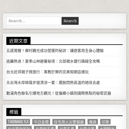
Search for:
近期文章
五感覺醒！鄉村觀光成功營運的秘訣：讓遊客用全身心體驗
逃離熱浪！夏季山林避暑秘境：北部親水健行路線全攻略
台北近郊親子微旅行：寓教於樂的完美假期這樣玩
北台灣水岸綠蔭步道清涼一夏：擺脫悶熱高溫的絕佳去處
動漫角色聯名引爆地方觀光！從偏鄉小鎮到國際焦點的秘密武器
標籤
THERMAGE FLX
今日金價
住宅用火災警報器
佛具
印章
台中室內設計
台東伴手禮
台東名產
台東必買
大圖輸出