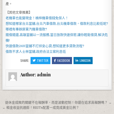
產。
【其他文章推薦】
老機車也能變現金！
楠梓機車借錢
免保人！
想知道哪家
台北當舖
,
台北汽車借款
,
台北機車借款
，借款利息比較低呢?
哪裡有專辦
屏東汽機車借款
?
隨借隨還,
高雄當舖
以一流服務,當日放款快速保密,讓你輕鬆借貸,解決危
機!
快速借款
24H當鋪
不打烊安心貸,想知道更多貸款流程?
借款不求人
士林當鋪
,政府合法立案利息低
SHARE:
TWITTER
FACEBOOK
LINKEDIN
Author:
admin
文章導覽
退休金成敗的關鍵不在報酬率，而是波動控制！你還在追求高報酬嗎？ →
← 租金收益抗通膨！REITs配置一成竟成黃金比例？