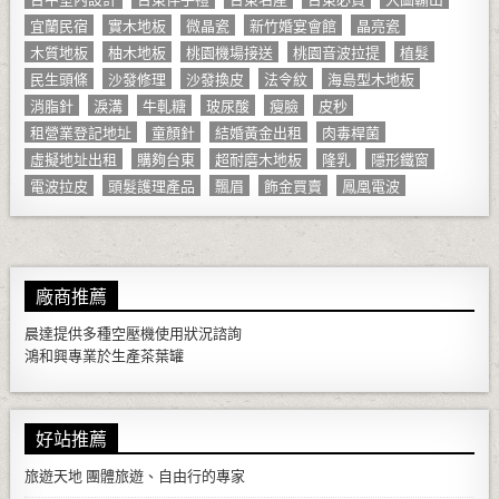
宜蘭民宿
實木地板
微晶瓷
新竹婚宴會館
晶亮瓷
木質地板
柚木地板
桃園機場接送
桃園音波拉提
植髮
民生頭條
沙發修理
沙發換皮
法令紋
海島型木地板
消脂針
淚溝
牛軋糖
玻尿酸
瘦臉
皮秒
租營業登記地址
童顏針
結婚黃金出租
肉毒桿菌
虛擬地址出租
購夠台東
超耐磨木地板
隆乳
隱形鐵窗
電波拉皮
頭髮護理產品
飄眉
飾金買賣
鳳凰電波
廠商推薦
晨達提供多種
空壓機
使用狀況諮詢
鴻和興專業於生產
茶葉罐
好站推薦
旅遊天地
團體旅遊、自由行的專家