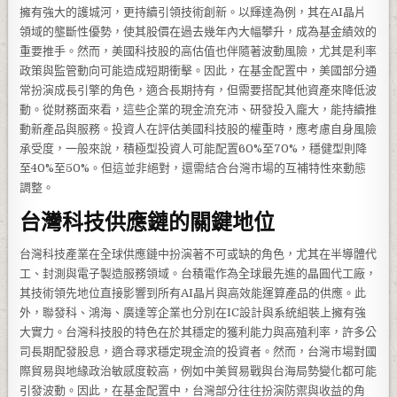
擁有強大的護城河，更持續引領技術創新。以輝達為例，其在AI晶片
領域的壟斷性優勢，使其股價在過去幾年內大幅攀升，成為基金績效的
重要推手。然而，美國科技股的高估值也伴隨著波動風險，尤其是利率
政策與監管動向可能造成短期衝擊。因此，在基金配置中，美國部分通
常扮演成長引擎的角色，適合長期持有，但需要搭配其他資產來降低波
動。從財務面來看，這些企業的現金流充沛、研發投入龐大，能持續推
動新產品與服務。投資人在評估美國科技股的權重時，應考慮自身風險
承受度，一般來說，積極型投資人可能配置60%至70%，穩健型則降
至40%至50%。但這並非絕對，還需結合台灣市場的互補特性來動態
調整。
台灣科技供應鏈的關鍵地位
台灣科技產業在全球供應鏈中扮演著不可或缺的角色，尤其在半導體代
工、封測與電子製造服務領域。台積電作為全球最先進的晶圓代工廠，
其技術領先地位直接影響到所有AI晶片與高效能運算產品的供應。此
外，聯發科、鴻海、廣達等企業也分別在IC設計與系統組裝上擁有強
大實力。台灣科技股的特色在於其穩定的獲利能力與高殖利率，許多公
司長期配發股息，適合尋求穩定現金流的投資者。然而，台灣市場對國
際貿易與地緣政治敏感度較高，例如中美貿易戰與台海局勢變化都可能
引發波動。因此，在基金配置中，台灣部分往往扮演防禦與收益的角