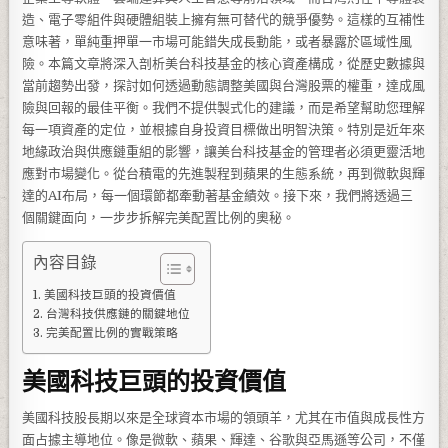
造、電子零組件與硬體組裝上擁有無可替代的競爭優勢。這樣的互補性
意味著，單純重押單一市場可能錯失成長動能，或者暴露於區域性風
險。本篇文章將深入剖析美台科技基金的核心資產構成，從歷史數據與
當前趨勢出發，探討如何透過動態調整美國與台灣股票的權重，達成風
險與回報的最佳平衡。我們不提供製式化的建議，而是希望幫助您理解
每一項資產的定位，並根據自身投資目標做出明智決策。特別是近年來
地緣政治與供應鏈重組的影響，讓美台科技基金的管理者必須更靈活地
應對市場變化。從台積電的先進製程到蘋果的生態系統，再到微軟與輝
達的AI布局，每一個環節都牽動著基金績效。接下來，我們將透過三
個關鍵面向，一步步拆解完美配置比例的奧秘。
內容目錄
美國科技巨頭的投資價值
台灣科技供應鏈的關鍵地位
完美配置比例的實戰策略
美國科技巨頭的投資價值
美國科技股長期以來是全球資本市場的領頭羊，尤其在市值與成長性方
面占據主導地位。像是微軟、蘋果、輝達、谷歌與亞馬遜等公司，不僅