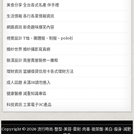
美食分享
全台各式名產 伴手禮
生活情報
各行各業情報資訊
網路資訊
新奇趣味爆笑內容
視覺設計
T恤、團體服、制服、polo衫
婚紗世界
婚紗攝影寫真網
裝潢設計
買屋賣屋裝修一羅框
理財資訊
當舖借貸信用卡各式理財方法
成人話題
未滿18請勿進入
健康醫療
減重知識專區
科技資訊
工業電子3C產品
Copyright © 2026 流行時尚-整型-美容-雷射-肉毒-玻尿酸-美白-瘦身-減肥-