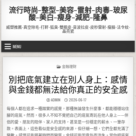
Skip to content
流行時尚-整型-美容-雷射-肉毒-玻尿
酸-美白-瘦身-減肥-隆鼻
威塑推薦-真空除毛-打鼾-狐臭-雙眼皮-音波拉皮-皮秒雷射-瘦臉-法令紋-
晶亮瓷
MENU
POSTED IN
金融理財
別把底氣建立在別人身上：感情
與金錢都無法給你真正的安全感
AUTHOR:
PUBLISHED DATE:
ADMIN
2026-06-17
每個人都在追求一種踏實的感覺，那種無論發生什麼事，都能穩穩站住
腳的底氣。然而，很多人不知不覺把自己的底氣寄託在他人身上——伴
侶的愛、朋友的陪伴、家人的支持，甚至是一份穩定的薪水、一筆存
款。表面上，這些看似是安全感的來源，但仔細一想，它們全都充滿了
變數。感情可能隨著時間而變質，金錢可能因意外而流失。當你把底氣