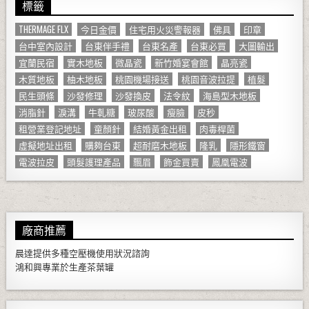
標籤
THERMAGE FLX
今日金價
住宅用火災警報器
佛具
印章
台中室內設計
台東伴手禮
台東名產
台東必買
大圖輸出
宜蘭民宿
實木地板
微晶瓷
新竹婚宴會館
晶亮瓷
木質地板
柚木地板
桃園機場接送
桃園音波拉提
植髮
民生頭條
沙發修理
沙發換皮
法令紋
海島型木地板
消脂針
淚溝
牛軋糖
玻尿酸
瘦臉
皮秒
租營業登記地址
童顏針
結婚黃金出租
肉毒桿菌
虛擬地址出租
購夠台東
超耐磨木地板
隆乳
隱形鐵窗
電波拉皮
頭髮護理產品
飄眉
飾金買賣
鳳凰電波
廠商推薦
晨達提供多種
空壓機
使用狀況諮詢
鴻和興專業於生產
茶葉罐