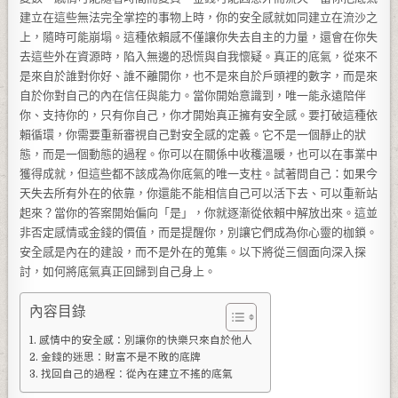
建立在這些無法完全掌控的事物上時，你的安全感就如同建立在流沙之
上，隨時可能崩塌。這種依賴感不僅讓你失去自主的力量，還會在你失
去這些外在資源時，陷入無邊的恐慌與自我懷疑。真正的底氣，從來不
是來自於誰對你好、誰不離開你，也不是來自於戶頭裡的數字，而是來
自於你對自己的內在信任與能力。當你開始意識到，唯一能永遠陪伴
你、支持你的，只有你自己，你才開始真正擁有安全感。要打破這種依
賴循環，你需要重新審視自己對安全感的定義。它不是一個靜止的狀
態，而是一個動態的過程。你可以在關係中收穫溫暖，也可以在事業中
獲得成就，但這些都不該成為你底氣的唯一支柱。試著問自己：如果今
天失去所有外在的依靠，你還能不能相信自己可以活下去、可以重新站
起來？當你的答案開始偏向「是」，你就逐漸從依賴中解放出來。這並
非否定感情或金錢的價值，而是提醒你，別讓它們成為你心靈的枷鎖。
安全感是內在的建設，而不是外在的蒐集。以下將從三個面向深入探
討，如何將底氣真正回歸到自己身上。
內容目錄
感情中的安全感：別讓你的快樂只來自於他人
金錢的迷思：財富不是不敗的底牌
找回自己的過程：從內在建立不搖的底氣