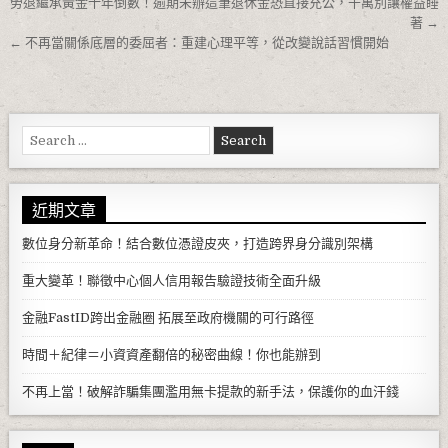
文章導覽
勞退繼承黃金十年倒數！逾期未辦這筆退休金恐直接充公，千萬別讓權益睡
著 →
← 不再當關係底層的委屈者：重建心理平等，從改變說話習慣開始
Search for:
近期文章
數位身分新革命！結合數位憑證皮夾，打造跨界身分識別架構
重大變革！聯徵中心個人信用報告驗證技術全面升級
金融FastID跨出金融圈 拓展至政府機關的可行路徑
時間＋紀律＝小資資產翻倍的秘密曲線！你也能辦到
不再上當！破解詐騙集團濫用無卡提款的新手法，保護你的血汗錢