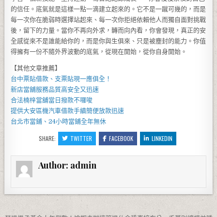
的信任。底氣就是這樣一點一滴建立起來的。它不是一蹴可幾的，而是
每一次你在脆弱時選擇站起來、每一次你拒絕依賴他人而獨自面對挑戰
後，留下的力量。當你不再向外求，轉而向內看，你會發現，真正的安
全感從來不是誰能給你的，而是你與生俱來、只是被塵封的能力。你值
得擁有一份不隨外界波動的底氣，從現在開始，從你自身開始。
【其他文章推薦】
台中票貼
借款、支票貼現一應俱全！
新店當舖
服務品質高安全又迅速
合法
楠梓當舖當
日撥款不囉唆
提供
大安區機汽車借款
手續簡便放款迅速
台北市當鋪
、
24小時當鋪
全年無休
SHARE:
TWITTER
FACEBOOK
LINKEDIN
Author:
admin