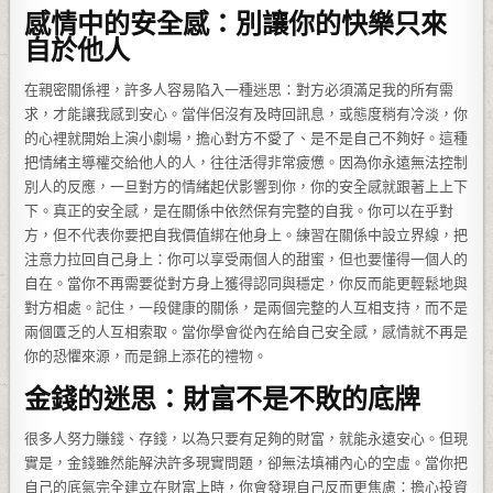
感情中的安全感：別讓你的快樂只來
自於他人
在親密關係裡，許多人容易陷入一種迷思：對方必須滿足我的所有需
求，才能讓我感到安心。當伴侶沒有及時回訊息，或態度稍有冷淡，你
的心裡就開始上演小劇場，擔心對方不愛了、是不是自己不夠好。這種
把情緒主導權交給他人的人，往往活得非常疲憊。因為你永遠無法控制
別人的反應，一旦對方的情緒起伏影響到你，你的安全感就跟著上上下
下。真正的安全感，是在關係中依然保有完整的自我。你可以在乎對
方，但不代表你要把自我價值綁在他身上。練習在關係中設立界線，把
注意力拉回自己身上：你可以享受兩個人的甜蜜，但也要懂得一個人的
自在。當你不再需要從對方身上獲得認同與穩定，你反而能更輕鬆地與
對方相處。記住，一段健康的關係，是兩個完整的人互相支持，而不是
兩個匱乏的人互相索取。當你學會從內在給自己安全感，感情就不再是
你的恐懼來源，而是錦上添花的禮物。
金錢的迷思：財富不是不敗的底牌
很多人努力賺錢、存錢，以為只要有足夠的財富，就能永遠安心。但現
實是，金錢雖然能解決許多現實問題，卻無法填補內心的空虛。當你把
自己的底氣完全建立在財富上時，你會發現自己反而更焦慮：擔心投資