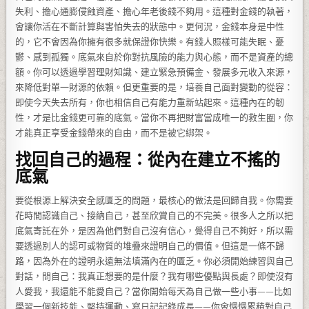
失利、擔心通膨侵蝕資產、擔心年老後錢不夠用。這種對金錢的執著，
會讓你活在不斷計算與害怕失去的狀態中。更何況，金錢本身是中性
的，它不會因為你擁有很多就保證你快樂。有錢人照樣可能失眠、憂
鬱、感到孤獨。底氣來自於你對抗風險的能力與心態，而不是資產的總
額。你可以透過學習理財知識、建立緊急預備金、發展多元收入來源，
來降低對單一財源的依賴。但更重要的是，培養自己面對變動的從容：
即使今天失去所有，你也相信自己有能力重新站起來。這種內在的韌
性，才是比金錢更可靠的底氣。當你不再把財富當成唯一的救生圈，你
才能真正享受金錢帶來的自由，而不是被它綁架。
找回自己的過程：從內在建立不搖的
底氣
要從根源上解決安全感匱乏的問題，最核心的做法是回歸自我。你需要
花時間認識自己、接納自己，甚至欣賞自己的不完美。很多人之所以把
底氣寄託在外，是因為他們對自己沒有信心，覺得自己不夠好，所以需
要透過別人的認可或物質的堆疊來證明自己的價值。但這是一條不歸
路，因為外在的證明永遠無法填滿內在的匱乏。你必須開始練習與自己
對話，問自己：我真正想要的是什麼？我有哪些優點與長處？即使沒有
人愛我，我還能不能愛自己？當你開始每天為自己做一些小事——比如
學習一個新技能、堅持運動、寫日記記錄成長——你會慢慢累積對自己