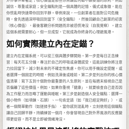
外界事件牽著走；核心價值是那些你無論如何都不願妥協的原則，例如
誠信、尊重或家庭；安全錨點則是一個具體的記憶、儀式或象徵，能在
你慌亂時快速帶你回到平靜。舉例來說，一位創業者在面對公司危機
時，會先透過深呼吸回到當下（安全錨點），然後回顧自己創業的初衷
（核心價值），最後客觀分析問題而非被恐慌淹沒（自我覺察）。建立
這個系統需要耐心，但一旦成型，它就成為你終身的心理避風港。
如何實際建立內在定錨？
建立內在定錨系統，可以從三個具體步驟開始。第一步是每日正念練
習：每天花五分鐘，專注於自己的呼吸或身體感受，這能訓練你將注意
力拉回當下，減少對未來的不確定性焦慮。你可以用手機設定提醒，或
者選擇一個固定的時間，例如洗澡後或睡前。第二步是列出你的核心價
值清單：寫下五到十個對你最重要的人生原則，並在每週末檢視自己是
否偏離了這些價值。例如，如果你重視「健康」，就要檢查自己是否因
為工作壓力而忽略了運動與睡眠。第三步是創造個人安全錨點：選擇一
個小物件（如項鍊、石頭）、一句肯定語（如「我已經足夠好」），或
者一個簡單動作（如搓揉手指），當你感到混亂時，立刻使用這個錨點
讓自己回歸平靜。持續練習一個月，你會發現自己對外界風浪的反應變
得更從容，而不是立即被情緒淹沒。