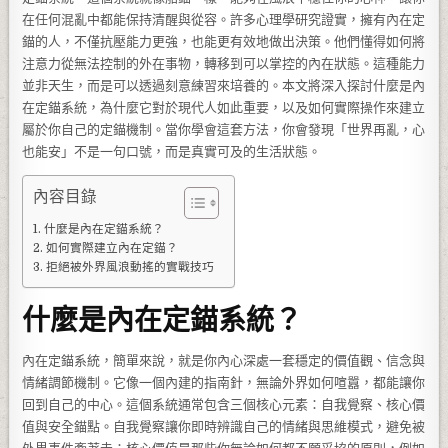
在任何混亂中都能保持清醒與從容。許多心理學研究證實，擁有內在定
錨的人，不僅抗壓能力更強，也能更有效地做出決策。他們懂得如何將
注意力從無法控制的外在事物，轉移到可以掌控的內在狀態。這種能力
並非天生，而是可以透過刻意練習來培養的。本文將深入探討什麼是內
在定錨系統，為什麼它對於現代人如此重要，以及如何實際操作來建立
屬於你自己的定錨機制。當你學會這套方法，你會發現「世界再亂，心
也能安」不是一句口號，而是真實可及的生活狀態。
內容目錄
什麼是內在定錨系統？
如何實際建立內在定錨？
拒絕被外界風浪動搖的實戰技巧
什麼是內在定錨系統？
內在定錨系統，簡單來說，就是你內心深處一套穩定的價值觀、信念與
情緒調節機制。它像一個內建的指南針，無論外界如何喧囂，都能讓你
回到自己的中心。這個系統通常包含三個核心元素：自我覺察、核心價
值與安全錨點。自我覺察讓你即時辨識自己的情緒與思維模式，避免被