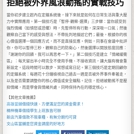
拒絕被外界風浪動搖的實戰技巧
當你初步建立起內在定錨系統後，接下來就是如何在日常生活與重大壓
力中實際應用。第一個技巧是「暫停-觀察-選擇」三步驟：當你感受到
強烈情緒（如憤怒或恐懼）時，先暫停所有行動，深深吸一口氣；然後
觀察自己當下的感受與想法，不帶批判地描述它們；最後，根據你的核
心價值選擇一個回應方式，而不是直接反應。例如，同事在會議中批評
你，你可以暫停三秒，觀察自己的防衛心，然後選擇以開放態度回應：
「謝謝你的回饋，我可以再思考一下。」第二個技巧是建立「情緒緩衝
區」：每天留出半小時完全不使用手機、不接收資訊，讓大腦有機會重
新設定。這段時間可以散步、冥想或寫日記。第三個技巧是定期回顧你
的定錨系統：每週花十分鐘檢視自己過去一週是否被外界事件牽著走，
以及是否需要調整你的核心價值或安全錨點。記住，拒絕被動搖不是壓
抑情緒，而是學會與情緒共處，同時保持內在的穩定核心。
【其他文章推薦】
高雄當舖
借錢快速、方便滿足您的資金需求！
楠梓機車借錢
學生上班族皆可辦
新店汽車借款
不限車種、有無分期均可貸
文山區當舖
是您資金調度的好地方