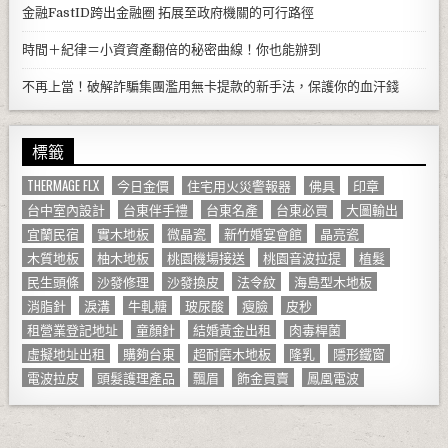
金融FastID跨出金融圈 拓展至政府機關的可行路徑
時間＋紀律＝小資資產翻倍的秘密曲線！你也能辦到
不再上當！破解詐騙集團濫用無卡提款的新手法，保護你的血汗錢
標籤
THERMAGE FLX
今日金價
住宅用火災警報器
佛具
印章
台中室內設計
台東伴手禮
台東名產
台東必買
大圖輸出
宜蘭民宿
實木地板
微晶瓷
新竹婚宴會館
晶亮瓷
木質地板
柚木地板
桃園機場接送
桃園音波拉提
植髮
民生頭條
沙發修理
沙發換皮
法令紋
海島型木地板
消脂針
淚溝
牛軋糖
玻尿酸
瘦臉
皮秒
租營業登記地址
童顏針
結婚黃金出租
肉毒桿菌
虛擬地址出租
購夠台東
超耐磨木地板
隆乳
隱形鐵窗
電波拉皮
頭髮護理產品
飄眉
飾金買賣
鳳凰電波