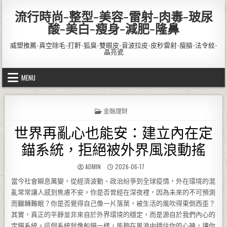
Skip to content
流行時尚-整型-美容-雷射-肉毒-玻尿
酸-美白-瘦身-減肥-隆鼻
威塑推薦-真空除毛-打鼾-狐臭-雙眼皮-音波拉皮-皮秒雷射-瘦臉-法令紋-
晶亮瓷
MENU
POSTED IN
金融理財
世界再亂心也能安：建立內在定
錨系統，拒絕被外界風浪動搖
AUTHOR:
PUBLISHED DATE:
ADMIN
2026-06-17
當今社會瞬息萬變，從經濟波動、政治紛爭到全球疫情，外在環境的混
亂常常讓人感到焦慮不安。你是否曾經在深夜裡，因為未來的不可預測
而輾轉難眠？你是否覺得自己像一片落葉，被生活的風吹得東倒西歪？
其實，真正的平靜並非來自於外界環境的穩定，而是源自於我們內心的
定錨系統。這個系統就像船錨一樣，能夠在風浪中穩住你的心神，讓你