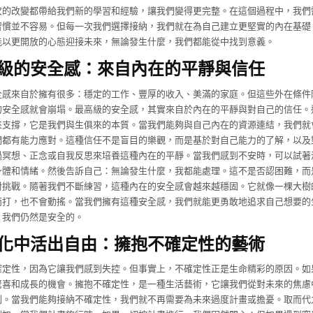
次的改變都帶給我們新的學習和經驗，讓我們變得更完整。在這個過程中，我們
習慣並不容易。但每一次我們選擇接納，我們就在為自己建立更堅實的內在基礎
能以更開放的心態迎接未來，無論發生什麼，我們都能從中找到意義。
級的安全感：來自內在的平靜與信任
全感來自於擁有很多：穩定的工作、豐厚的收入、美滿的家庭。但這些外在條件
的安全感就會崩塌。最高級的安全感，其實來自於內在的平靜與對自己的信任。
來支撐，它是我們與生俱來的本質。當我們能夠與自己內在的資源連結，我們就
們都有能力應對。這種信任不是盲目的樂觀，而是基於對自己能力的了解，以及
過冥想、正念或自我反思來培養這種內在的平靜。當我們感到不安時，可以試著
身體和情緒。然後告訴自己：無論發生什麼，我都能處理。這不是否認困難，而
對挑戰。隨著我們不斷練習，這種內在的安全感會越來越穩固。它就像一棵大樹
雨打，也不會動搖。當我們擁有這種安全感，我們就能更勇敢地追求自己想要的
，我們仍然是安全的。
化中活出自由：擁抱不確定性的藝術
確定性，因為它讓我們感到失控。但事實上，不確定性正是生命精彩的原因。如
驚喜和成長的機會。擁抱不確定性，是一種生活藝術，它讓我們從對未來的焦慮
刻。當我們能夠接納不確定性，我們就不再需要為未來過度計畫或擔憂。取而代