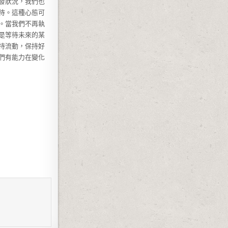
發狀況，我們也
待。這種心態可
。當我們不再執
是等待未來的某
持流動，保持好
們有能力在變化