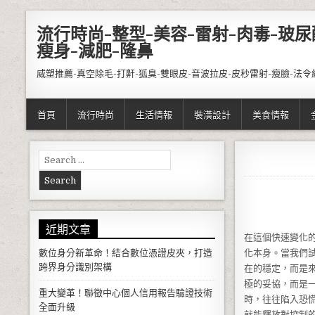
Skip to content
流行時尚-整型-美容-雷射-肉毒-玻尿
瘦身-減肥-隆鼻
威塑推薦-真空除毛-打鼾-狐臭-雙眼皮-音波拉皮-皮秒雷射-瘦臉-法令
首頁
流行時尚
生活情報
裝潢設計
美食情報
Search for:
近期文章
在這個快速變化
數位身分新革命！結合數位憑證皮夾，打造
化本身。當我們
跨界身分識別架構
在的穩定，而是
極的妥協，而是
重大變革！聯徵中心個人信用報告驗證技術
時，往往陷入恐
全面升級
就能釋放對控制