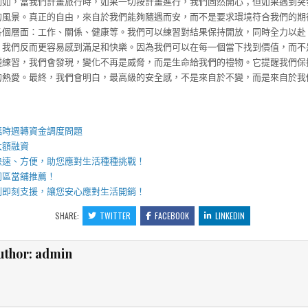
例如，當我們計畫旅行時，如果一切按計畫進行，我們固然開心；但如果遇到突
的風景。真正的自由，來自於我們能夠隨遇而安，而不是要求環境符合我們的期
各個層面：工作、關係、健康等。我們可以練習對結果保持開放，同時全力以赴
，我們反而更容易感到滿足和快樂。因為我們可以在每一個當下找到價值，而不
種練習，我們會發現，變化不再是威脅，而是生命給我們的禮物。它提醒我們保
的熱愛。最終，我們會明白，最高級的安全感，不是來自於不變，而是來自於我
】
臨時週轉資金調度問題
大額融資
快速、方便，助您應對生活種種挑戰！
同區當舖
推薦！
刻即刻支援，讓您安心應對生活開銷！
SHARE:
TWITTER
FACEBOOK
LINKEDIN
uthor:
admin