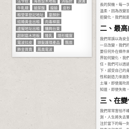
法令紋
海島型木地板
消脂針
淚溝
長的契機。每一
牛軋糖
玻尿酸
瘦臉
皮秒
溫柔，因為改變
租營業登記地址
童顏針
拒變化，我們就
結婚黃金出租
肉毒桿菌
二、最高
虛擬地址出租
購夠台東
超耐磨木地板
隆乳
隱形鐵窗
我們常誤以為安
電波拉皮
頭髮護理產品
飄眉
一旦改變，我們
飾金買賣
鳳凰電波
要任何外在條件
界如何變化，我
任。我們可以透
下，感受自己的
性和創造力來面
土壤，即使風吹
知道，即使失敗
三、在變
我們常常害怕不
測，人生將失去
注於當下的每一