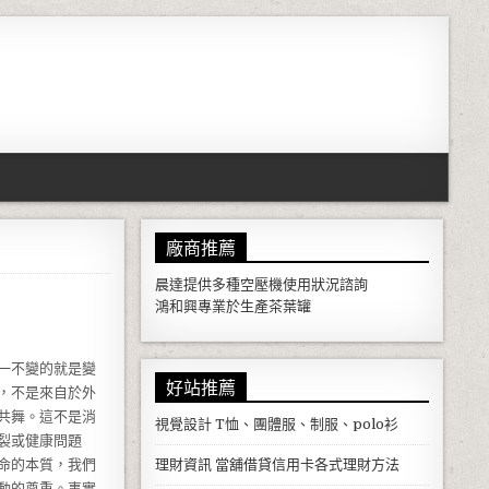
廠商推薦
晨達提供多種
空壓機
使用狀況諮詢
鴻和興專業於生產
茶葉罐
一不變的就是變
好站推薦
，不是來自於外
共舞。這不是消
視覺設計
T恤、團體服、制服、polo衫
裂或健康問題
命的本質，我們
理財資訊
當舖借貸信用卡各式理財方法
動的尊重。事實