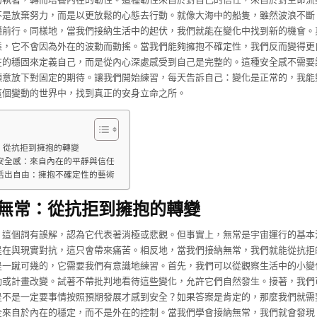
不是放棄努力，而是以更放鬆的心態去行動。就像大海中的船隻，雖然波浪不斷
穩前行。同樣地，當我們接納生活中的起伏，我們就能在變化中找到新的機會。
態，它不會因為外在的波動而動搖。當我們能夠擁抱不確定性，我們反而變得更
在的穩固來定義自己，而是從內心深處感受到自己是完整的。這種安全感不需要
願意放下對固定的期待。讓我們開始練習，每天告訴自己：變化是正常的，我能
這個變動的世界中，找到真正的安身立命之所。
：從抗拒到擁抱的轉變
安全感：來自內在的平靜與信任
活出自由：擁抱不確定性的藝術
無常：從抗拒到擁抱的轉變
」這個詞有誤解，認為它代表著消極或悲觀。但事實上，無常是宇宙運行的基本
是在與現實對抗，這只會帶來痛苦。相反地，當我們接納無常，我們就能從抗拒
是一蹴可幾的，它需要我們有意識地練習。首先，我們可以從觀察生活中的小變
動或計畫改變。試著不帶批判地看待這些變化，允許它們自然發生。接著，我們
是不是一定要事情按照預期發展才感到安全？如果答案是肯定的，那麼我們就需
全來自於內在的穩定，而不是外在的控制。當我們學會接納無常，我們就會發現