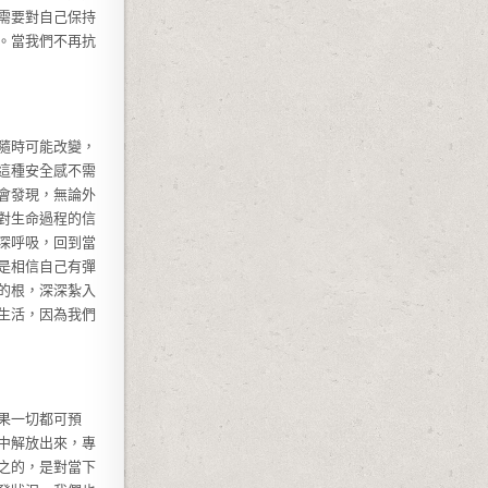
需要對自己保持
。當我們不再抗
隨時可能改變，
這種安全感不需
會發現，無論外
對生命過程的信
深呼吸，回到當
是相信自己有彈
的根，深深紮入
生活，因為我們
果一切都可預
中解放出來，專
之的，是對當下