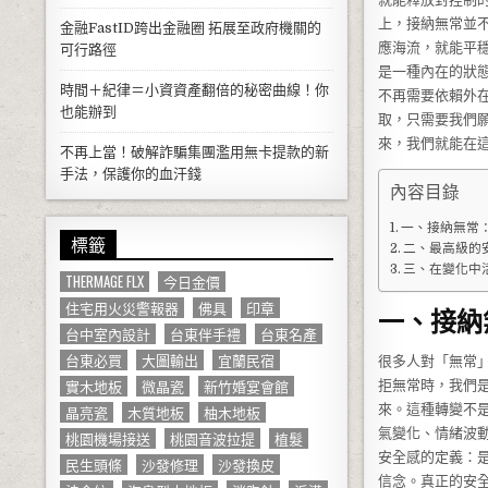
上，接納無常並
金融FastID跨出金融圈 拓展至政府機關的
應海流，就能平
可行路徑
是一種內在的狀
時間＋紀律＝小資資產翻倍的秘密曲線！你
不再需要依賴外
也能辦到
取，只需要我們
來，我們就能在
不再上當！破解詐騙集團濫用無卡提款的新
手法，保護你的血汗錢
內容目錄
一、接納無常
標籤
二、最高級的
三、在變化中
THERMAGE FLX
今日金價
住宅用火災警報器
佛具
印章
一、接納
台中室內設計
台東伴手禮
台東名產
台東必買
大圖輸出
宜蘭民宿
很多人對「無常
實木地板
微晶瓷
新竹婚宴會館
拒無常時，我們
來。這種轉變不
晶亮瓷
木質地板
柚木地板
氣變化、情緒波
桃園機場接送
桃園音波拉提
植髮
安全感的定義：
民生頭條
沙發修理
沙發換皮
信念。真正的安