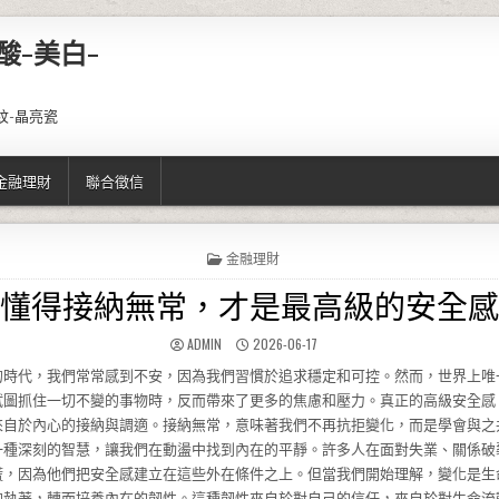
酸-美白-
紋-晶亮瓷
金融理財
聯合徵信
POSTED IN
金融理財
懂得接納無常，才是最高級的安全感
AUTHOR:
PUBLISHED DATE:
ADMIN
2026-06-17
的時代，我們常常感到不安，因為我們習慣於追求穩定和可控。然而，世界上唯
試圖抓住一切不變的事物時，反而帶來了更多的焦慮和壓力。真正的高級安全感
來自於內心的接納與調適。接納無常，意味著我們不再抗拒變化，而是學會與之
一種深刻的智慧，讓我們在動盪中找到內在的平靜。許多人在面對失業、關係破
慌，因為他們把安全感建立在這些外在條件之上。但當我們開始理解，變化是生
的執著，轉而培養內在的韌性。這種韌性來自於對自己的信任，來自於對生命流