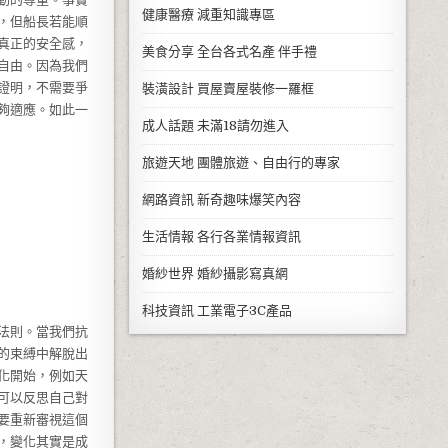
健康醫療
減重知識專區
，但船長若能順
真正的安全感，
美食分享
全台各式名產 伴手禮
自由。因為我們
證明，不需要爭
裝潢設計
買屋賣屋裝修一羅框
夠適應。如此一
成人話題
未滿18請勿進入
旅遊天地
團體旅遊、自由行的專家
網路資訊
新奇趣味爆笑內容
生活情報
各行各業情報資訊
婚紗世界
婚紗攝影寫真網
科技資訊
工業電子3C產品
法則。當我們抗
的束縛中解脫出
化開始，例如天
可以反思自己對
要重新審視這個
，變化其實是成