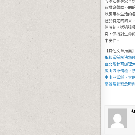
的專注和享受。
有機會體驗不同
以應用在生活的
著於特定的結果
個時刻。透過這
奇，保持對生命
中安住。
【其他文章推薦
永和當舖
解決您
台北當舖
可辦理
鳳山汽車借款
，
中山區當舖
、
大
高雄當舖
緊急時
A