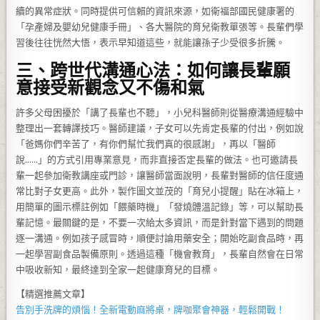
續的異常症狀。同時提供可信賴的資訊來源，如衛福部國民健康署的
「孕產婦及嬰幼兒健康手冊」、各大醫院的育兒衛教單張等。長輩們學
習後往往恍然大悟，表示早知道這些，就能讓孫子少受很多折騰。
三、跨世代溝通心法：如何讓長輩願
意接受新觀念又不傷和氣
許多父母困擾於「講了長輩也不聽」，小兒科醫師則從醫療溝通經驗中
整理出一套轉譯技巧。醫師建議，子女可以先肯定長輩的付出，例如說
「爸媽你們辛苦了，有你們幫忙我們真的很感謝」，再以「醫師
說……」的方式引用專業意見，而非直接否定長輩的做法。也可邀請長
輩一起參加衛教講座或門診，讓醫師當面說明，長輩對醫師的信任度通
常比對子女更高。此外，製作圖文並茂的「育兒小提醒」貼在冰箱上，
用簡單的圖示標註例如「餵藥時機」「發燒體溫記錄」等，可以幫助長
輩記憶。最關鍵的是，不要一次給太多資訊，而是針對當下遇到的問題
逐一溝通。例如孩子感冒時，順便討論用藥安全；開始吃副食品時，再
一起學習副食品製備原則。透過這種「機會教育」，長輩自然會在日常
中吸收新知，最終達到全家一起健康育兒的目標。
【精選推薦文章】
告別手洗牌的煩惱！全新
電動麻將桌
，牌咖聚會神器，輕鬆開戰！