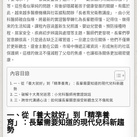
等。這些看似單純的問題，背後卻隱藏著孩子健康發展的關鍵。有鑑於
此，越來越多醫療機構與社區據點開辦「長者育兒衛教講座」，由小兒
科醫師親自指導，將最新的實證醫學轉化為長輩聽得懂、記得住、做得
來的生活知識。課程內容涵蓋新生兒照護、嬰幼兒營養、預防接種時
程、居家安全、疾病初步辨識與處理等主題。醫師們更發現，長輩們學
習意願很高，只是過去缺乏正確管道；一旦建立信任關係，他們不僅樂
於更新觀念，還會主動在公園、市場中傳遞正確資訊，形成無形的社區
保護網。這樣的做法不僅減輕了父母的焦慮，也讓祖孫關係更加親密健
康。
內容目錄
一、從「養大就好」到「精準養育」：長輩需要知道的現代兒科新趨
勢
二、破解十大育兒迷思：小兒科醫師用實證說話
三、跨世代溝通心法：如何讓長輩願意接受新觀念又不傷和氣
一、從「養大就好」到「精準養
育」：長輩需要知道的現代兒科新趨
勢