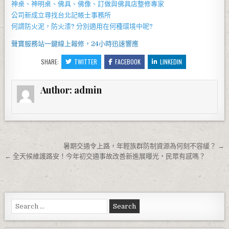
神桌、
神明桌
、
佛具
、佛像、訂做與
佛具店
整修專家
公司新成立尋找
台北記帳士事務所
何謂
防火泥
，
防火漆
? 分別適用在何種環境中呢?
聲寶服務站
一鍵線上報修，24小時迅速響應
SHARE:
TWITTER
FACEBOOK
LINKEDIN
Author:
admin
文章導覽
暑期交通令上路，年輕族群防制資源為何刻不容緩？ →
← 全天候維護路安！今年初交通事故改善新進展曝光，民眾有感嗎？
Search for: