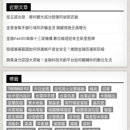
近期文章
從五感出發：鄉村觀光成功營運的祕密武器
金管會聯手銀行堵死詐騙金流 關鍵措施全面曝光
金融FastID串聯十三家機構 數位驗證迎來全新里程碑
阻擋螢幕截圖如何保護帳戶資金安全？揭開金融防護新防線
跨業身分認證大突破！金融科技共創平台如何翻轉你的數位生活
標籤
THERMAGE FLX
今日金價
住宅用火災警報器
佛具
印章
台中室內設計
台東伴手禮
台東名產
台東必買
大圖輸出
宜蘭民宿
實木地板
微晶瓷
新竹婚宴會館
晶亮瓷
木質地板
柚木地板
桃園機場接送
桃園音波拉提
植髮
民生頭條
沙發修理
沙發換皮
法令紋
海島型木地板
消脂針
淚溝
牛軋糖
玻尿酸
瘦臉
皮秒