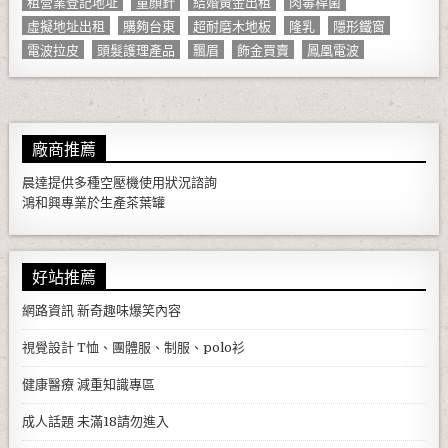
租營業登記地址
童顏針
結婚黃金出租
肉毒桿菌
虛擬地址出租
購夠台東
超耐磨木地板
隆乳
隱形鐵窗
電波拉皮
頭髮護理產品
飄眉
飾金買賣
鳳凰電波
廠商推薦
晨達提供多種
空壓機
使用狀況諮詢
鴻和興專業於生產
茶葉罐
好站推薦
網路資訊
新奇趣味爆笑內容
視覺設計
T恤、團體服、制服、polo衫
健康醫療
減重知識專區
成人話題
未滿18請勿進入