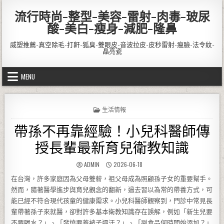
Skip to content
流行時尚-整型-美容-雷射-肉毒-玻尿
酸-美白-瘦身-減肥-隆鼻
威塑推薦-真空除毛-打鼾-狐臭-雙眼皮-音波拉皮-皮秒雷射-瘦臉-法令紋-
晶亮瓷
MENU
POSTED IN
生活情報
帶孫不再靠經驗！小兒科醫師傳
授長輩最新育兒衛教知識
AUTHOR:
PUBLISHED DATE:
ADMIN
2026-06-18
在台灣，許多家庭因為父母雙薪，祖父母成為照顧孫子女的重要幫手。
然而，隨著醫學進步與育兒觀念的翻新，過去習以為常的帶養方式，可
能已經不符合現代孩童的健康需求。小兒科醫師觀察到，門診中常見長
輩帶著孫子來就醫，卻對許多基本衛教知識存在誤解，例如「新生兒要
不要喝水？」、「發燒要蓋被子逼汗？」、「副食品何時開始添加？」