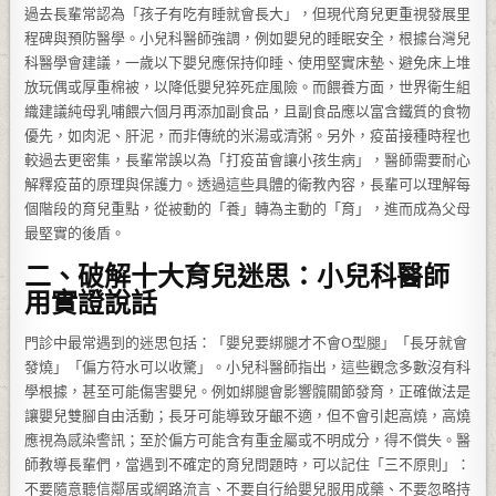
過去長輩常認為「孩子有吃有睡就會長大」，但現代育兒更重視發展里
程碑與預防醫學。小兒科醫師強調，例如嬰兒的睡眠安全，根據台灣兒
科醫學會建議，一歲以下嬰兒應保持仰睡、使用堅實床墊、避免床上堆
放玩偶或厚重棉被，以降低嬰兒猝死症風險。而餵養方面，世界衛生組
織建議純母乳哺餵六個月再添加副食品，且副食品應以富含鐵質的食物
優先，如肉泥、肝泥，而非傳統的米湯或清粥。另外，疫苗接種時程也
較過去更密集，長輩常誤以為「打疫苗會讓小孩生病」，醫師需要耐心
解釋疫苗的原理與保護力。透過這些具體的衛教內容，長輩可以理解每
個階段的育兒重點，從被動的「養」轉為主動的「育」，進而成為父母
最堅實的後盾。
二、破解十大育兒迷思：小兒科醫師
用實證說話
門診中最常遇到的迷思包括：「嬰兒要綁腿才不會O型腿」「長牙就會
發燒」「偏方符水可以收驚」。小兒科醫師指出，這些觀念多數沒有科
學根據，甚至可能傷害嬰兒。例如綁腿會影響髖關節發育，正確做法是
讓嬰兒雙腳自由活動；長牙可能導致牙齦不適，但不會引起高燒，高燒
應視為感染警訊；至於偏方可能含有重金屬或不明成分，得不償失。醫
師教導長輩們，當遇到不確定的育兒問題時，可以記住「三不原則」：
不要隨意聽信鄰居或網路流言、不要自行給嬰兒服用成藥、不要忽略持