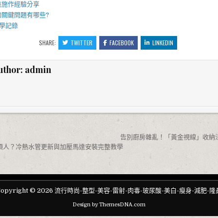
裝施作經驗分享
的關鍵問題有哪些?
學記錄
SHARE:
TWITTER
FACEBOOK
LINKEDIN
uthor:
admin
告別廚房雜亂！「黃金視線」收納
煩人？冷熱水管更新與加壓馬達安裝完整教學
Copyright © 2026 流行時尚-整型-美容-雷射-肉毒-玻尿酸-美白-瘦身-減肥-隆
Design by ThemesDNA.com