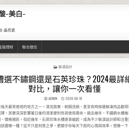
酸-美白-
紋-晶亮瓷
金融理財
聯合徵信
POSTED IN
裝潢設計
槽選不鏽鋼還是石英珍珠？2024最詳
對比，讓你一次看懂
AUTHOR:
PUBLISHED DATE:
ADMIN
2026-06-18
是每天最常使用的地方之一。清洗蔬果、刷鍋洗碗，甚至有時候連解凍肉品都得
選擇，其實深深影響著日後的清潔便利性與使用壽命。過去幾年，不鏽鋼水槽幾
用、價格親民。但近幾年，石英珍珠水槽逐漸崛起，成為不少裝潢設計師和注重
槽該選哪一種？這不只是材質之爭，更關乎你每天下廚的心情與效率。想像一下