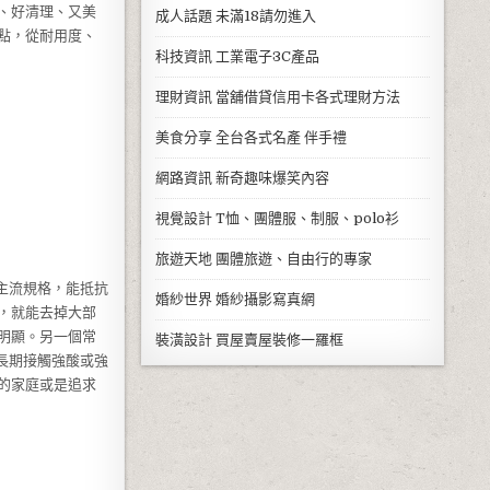
、好清理、又美
成人話題
未滿18請勿進入
點，從耐用度、
科技資訊
工業電子3C產品
理財資訊
當舖借貸信用卡各式理財方法
美食分享
全台各式名產 伴手禮
網路資訊
新奇趣味爆笑內容
視覺設計
T恤、團體服、制服、polo衫
旅遊天地
團體旅遊、自由行的專家
主流規格，能抵抗
婚紗世界
婚紗攝影寫真網
，就能去掉大部
明顯。另一個常
裝潢設計
買屋賣屋裝修一羅框
長期接觸強酸或強
的家庭或是追求