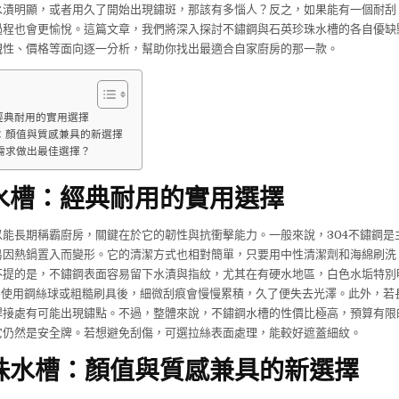
水漬明顯，或者用久了開始出現鏽斑，那該有多惱人？反之，如果能有一個耐刮
過程也會更愉悅。這篇文章，我們將深入探討不鏽鋼與石英珍珠水槽的各自優缺
觀性、價格等面向逐一分析，幫助你找出最適合自家廚房的那一款。
經典耐用的實用選擇
：顏值與質感兼具的新選擇
需求做出最佳選擇？
水槽：經典耐用的實用選擇
以能長期稱霸廚房，關鍵在於它的韌性與抗衝擊能力。一般來說，304不鏽鋼是
易因熱鍋置入而變形。它的清潔方式也相對簡單，只要用中性清潔劑和海綿刷洗
不提的是，不鏽鋼表面容易留下水漬與指紋，尤其在有硬水地區，白色水垢特別
—使用鋼絲球或粗糙刷具後，細微刮痕會慢慢累積，久了便失去光澤。此外，若
焊接處有可能出現鏽點。不過，整體來說，不鏽鋼水槽的性價比極高，預算有限
它仍然是安全牌。若想避免刮傷，可選拉絲表面處理，能較好遮蓋細紋。
珠水槽：顏值與質感兼具的新選擇