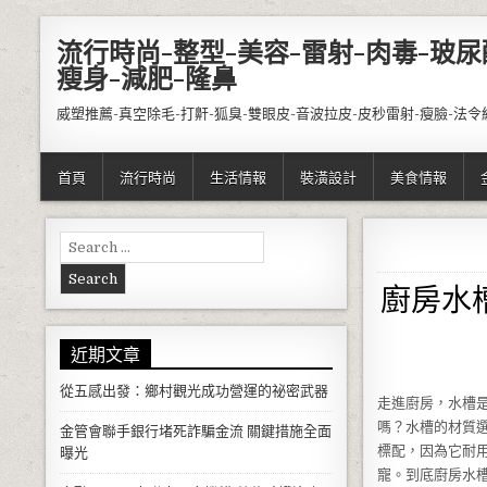
Skip to content
流行時尚-整型-美容-雷射-肉毒-玻尿
瘦身-減肥-隆鼻
威塑推薦-真空除毛-打鼾-狐臭-雙眼皮-音波拉皮-皮秒雷射-瘦臉-法令
首頁
流行時尚
生活情報
裝潢設計
美食情報
Search for:
廚房水
近期文章
從五感出發：鄉村觀光成功營運的祕密武器
走進廚房，水槽
嗎？水槽的材質
金管會聯手銀行堵死詐騙金流 關鍵措施全面
標配，因為它耐
曝光
寵。到底廚房水