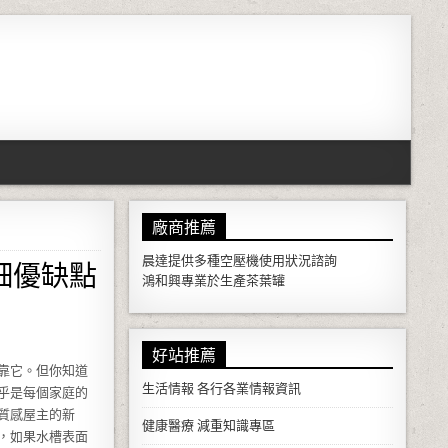
廠商推薦
細優缺點
晨達提供多種
空壓機
使用狀況諮詢
鴻和興專業於生產
茶葉罐
好站推薦
靠它。但你知道
生活情報
各行各業情報資訊
乎是每個家庭的
質感屋主的新
健康醫療
減重知識專區
，如果水槽表面