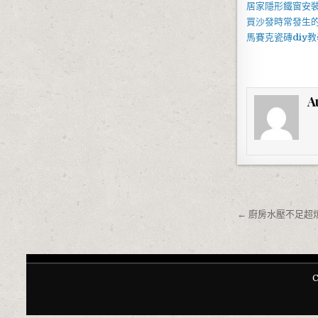
居家
隱形鐵窗
安
買
沙發
時常發生
馬賽克瓷磚
diy
教
A
文章導覽
← 廚房水壓不足超