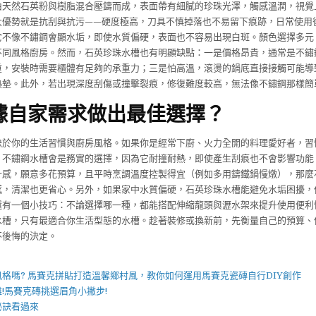
由天然石英粉與樹脂混合壓鑄而成，表面帶有細膩的珍珠光澤，觸感溫潤，視覺
大優勢就是抗刮與抗污——硬度極高，刀具不慎掉落也不易留下痕跡，日常使用
它不像不鏽鋼會顯水垢，即使水質偏硬，表面也不容易出現白斑。顏色選擇多元
不同風格廚房。然而，石英珍珠水槽也有明顯缺點：一是價格昂貴，通常是不鏽
重，安裝時需要櫃體有足夠的承重力；三是怕高溫，滾燙的鍋底直接接觸可能導
熱墊。此外，若出現深度刮傷或撞擊裂痕，修復難度較高，無法像不鏽鋼那樣簡
據自家需求做出最佳選擇？
決於你的生活習慣與廚房風格。如果你是經常下廚、火力全開的料理愛好者，習
，不鏽鋼水槽會是務實的選擇，因為它耐撞耐熱，即使產生刮痕也不會影響功能
計感，願意多花預算，且平時烹調溫度控製得宜（例如多用鑄鐵鍋慢燉），那麼
感，清潔也更省心。另外，如果家中水質偏硬，石英珍珠水槽能避免水垢困擾，
還有一個小技巧：不論選擇哪一種，都能搭配伸縮龍頭與瀝水架來提升使用便利
水槽，只有最適合你生活型態的水槽。趁著裝修或換新前，先衡量自己的預算、
不後悔的決定。
】
風格嗎?
馬賽克拼貼
打造溫馨鄉村風，教你如何運用
馬賽克瓷磚
自行DIY創作
!
馬賽克磚
挑選眉角小撇步!
秘訣看過來