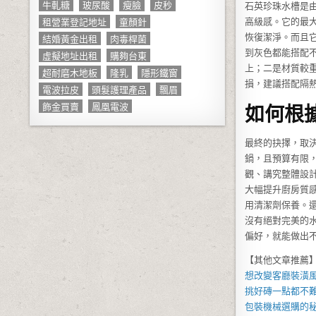
牛軋糖
玻尿酸
瘦臉
皮秒
石英珍珠水槽是
租營業登記地址
童顏針
高級感。它的最
結婚黃金出租
肉毒桿菌
恢復潔淨。而且
到灰色都能搭配
虛擬地址出租
購夠台東
上；二是材質較
超耐磨木地板
隆乳
隱形鐵窗
損，建議搭配隔
電波拉皮
頭髮護理產品
飄眉
飾金買賣
鳳凰電波
如何根
最終的抉擇，取
鍋，且預算有限
觀、講究整體設
大幅提升廚房質
用清潔劑保養。
沒有絕對完美的
偏好，就能做出
【其他文章推薦
想改變客廳裝潢
挑好磚一點都不難
包裝機械
選購的