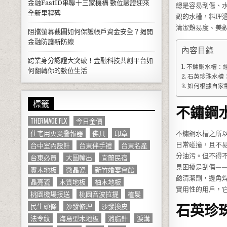
金融FastID串聯十三家機構 數位驗證迎來
總是容易刮傷、
全新里程碑
觀的水槽，料理
清潔難易度、美
阻擋螢幕截圖如何保護帳戶資金安全？揭開
金融防護新防線
內容目錄
跨業身分認證大突破！金融科技共創平台如
不鏽鋼水槽：
何翻轉你的數位生活
石英珍珠水槽
如何根據自家
標籤
不鏽鋼
THERMAGE FLX
今日金價
住宅用火災警報器
佛具
印章
不鏽鋼水槽之所
台中室內設計
台東伴手禮
台東名產
日常碰撞，且不
分油污。但不得
台東必買
大圖輸出
宜蘭民宿
見困擾是刮傷—
實木地板
微晶瓷
新竹婚宴會館
鹼清潔劑，邊角
晶亮瓷
木質地板
柚木地板
實用性的用戶，
桃園機場接送
桃園音波拉提
植髮
民生頭條
沙發修理
沙發換皮
石英珍
法令紋
海島型木地板
消脂針
淚溝