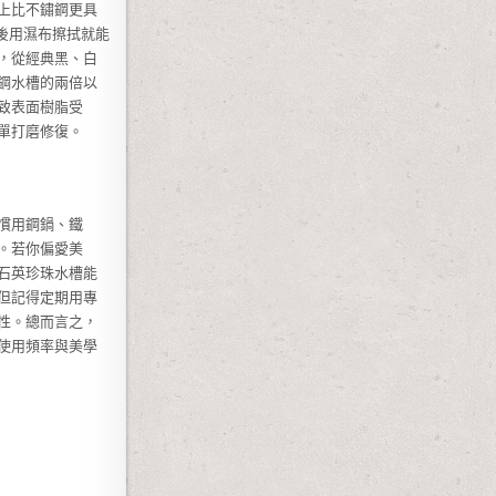
上比不鏽鋼更具
後用濕布擦拭就能
，從經典黑、白
鋼水槽的兩倍以
致表面樹脂受
單打磨修復。
慣用鋼鍋、鐵
。若你偏愛美
石英珍珠水槽能
但記得定期用專
性。總而言之，
使用頻率與美學