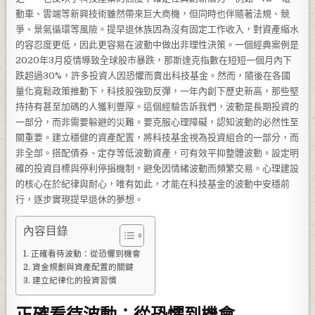
動車、雲端等新興技術雖然帶來巨大商機，但同時也伴隨著法規、競
爭、景氣循環等風險。提早退休族因為沒有固定工作收入，對資產縮水
的容忍度更低，因此更容易在波動中做出非理性決策。一個經典案例是
2020年3月疫情導致全球股市暴跌，那斯達克指數在短短一個月內下
跌超過30%，許多投資人因恐懼而賣出科技基金。然而，隨後在各國
量化寬鬆政策推動下，科技股強勁反彈，一年內創下歷史新高，那些堅
持持有甚至加碼的人獲利豐厚。這個經驗告訴我們，波動是長期投資的
一部分，而非需要躲避的災難。要克服心理障礙，認知波動的必然性至
關重要。建立穩健的資產配置，將科技基金視為投資組合的一部分，而
非全部。搭配債券、定存等低波動資產，可有效平抑整體波動。設定明
確的投資目標與停利停損機制，避免因情緒波動而頻繁交易。心理建設
的核心在於紀律與耐心，唯有如此，才能在科技基金的波動中安穩前
行，逐步實現提早退休的夢想。
內容目錄
正確看待波動：從恐懼到機會
資金規劃與資產配置的關鍵
建立紀律化的投資習慣
正確看待波動：從恐懼到機會