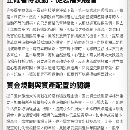
許多提早退休族一看到科技基金淨值下跌，第一反應就是恐慌賣出，這
是人性使然。然而，長期投資的勝利者往往是那些能夠逆勢思考的人。
波動不等於虧損，它只是價格的暫時變化。以那斯達克指數為例，過去
十年間曾多次出現超過20%的回檔，但每次之後都創下新高。如果因
為害怕波動而離開市場，就等於放棄了參與成長的機會。因此，提早退
休族應將波動視為低檔加碼的機會，而非逃命的訊號。定期定額正是利
用波動來降低平均成本的策略。當市場下跌時，同樣的金額可以買到更
多單位，一旦市場反彈，獲利自然湧現。心理上，可以將每次大跌視為
市場在打折促銷，只要產業長期趨勢不變，反而應該感到興奮。建立這
種心態需要時間，但可以透過閱讀投資經典、回測歷史數據來強化信
心。記住，市場波動是不可避免的，但我們可以選擇如何面對它。
資金規劃與資產配置的關鍵
提早退休族最大的挑戰在於沒有穩定現金流，因此資金規劃顯得格外重
要。如果將所有積蓄都投入高波動的科技基金，一旦市場大跌，可能連
生活費都必須從基金中贖回，造成永久性損失。正確的做法是建立緩衝
資金，例如保留6到12個月的生活費在低風險資產中，如定存或貨幣市
場基金。這樣即使市場大跌，也不需要被迫賣出科技基金。此外，資產
配置的比例需根據個人的年齡、風險承受度與退休年限調整。一般來