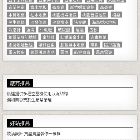
宜蘭民宿
實木地板
微晶瓷
新竹婚宴會館
晶亮瓷
木質地板
柚木地板
桃園機場接送
桃園音波拉提
植髮
民生頭條
沙發修理
沙發換皮
法令紋
海島型木地板
消脂針
淚溝
牛軋糖
玻尿酸
瘦臉
皮秒
租營業登記地址
童顏針
結婚黃金出租
肉毒桿菌
虛擬地址出租
購夠台東
超耐磨木地板
隆乳
隱形鐵窗
電波拉皮
頭髮護理產品
飄眉
飾金買賣
鳳凰電波
廠商推薦
晨達提供多種
空壓機
使用狀況諮詢
鴻和興專業於生產
茶葉罐
好站推薦
裝潢設計
買屋賣屋裝修一羅框