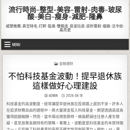
Skip to content
流行時尚-整型-美容-雷射-肉毒-玻尿
酸-美白-瘦身-減肥-隆鼻
威塑推薦-真空除毛-打鼾-狐臭-雙眼皮-音波拉皮-皮秒雷射-瘦臉-法令紋-
晶亮瓷
MENU
POSTED IN
金融理財
不怕科技基金波動！提早退休族
這樣做好心理建設
AUTHOR:
PUBLISHED DATE:
ADMIN
2026-06-18
科技基金的高波動度，經常讓提早退休族在投資路上感到不安。許多人
在追求財務自由的過程中，將大量資金投入科技基金，期望透過高成長
獲得超額報酬。然而，當市場出現急跌時，帳面虧損往往使人產生懷
疑，甚至放棄長期持有的策略。事實上，波動度是科技基金的本質特徵
之一，它反映了科技產業的高度不確定性與創新潛力。例如，AI、電