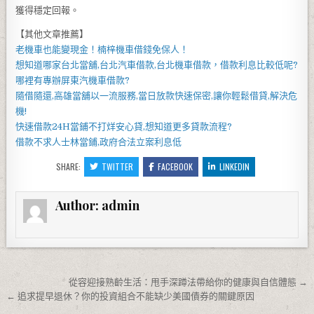
獲得穩定回報。
【其他文章推薦】
老機車也能變現金！
楠梓機車借錢
免保人！
想知道哪家
台北當舖
,
台北汽車借款
,
台北機車借款
，借款利息比較低呢?
哪裡有專辦
屏東汽機車借款
?
隨借隨還,
高雄當舖
以一流服務,當日放款快速保密,讓你輕鬆借貸,解決危
機!
快速借款
24H當鋪
不打烊安心貸,想知道更多貸款流程?
借款不求人
士林當鋪
,政府合法立案利息低
SHARE:
TWITTER
FACEBOOK
LINKEDIN
Author:
admin
文章導覽
從容迎接熟齡生活：甩手深蹲法帶給你的健康與自信體態 →
← 追求提早退休？你的投資組合不能缺少美國債券的關鍵原因