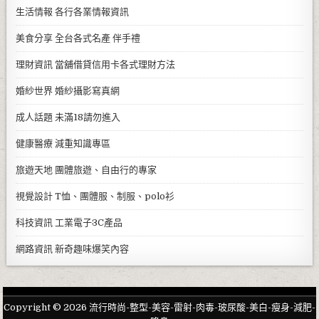
生活情報
各行各業情報資訊
美食分享
全台各式名產 伴手禮
理財資訊
當舖借貸信用卡各式理財方法
婚紗世界
婚紗攝影寫真網
成人話題
未滿18請勿進入
健康醫療
減重知識專區
旅遊天地
團體旅遊、自由行的專家
視覺設計
T恤、團體服、制服、polo衫
科技資訊
工業電子3C產品
網路資訊
新奇趣味爆笑內容
Copyright © 2026 流行時尚-整型-美容-雷射-肉毒-玻尿酸-美白-瘦身-減肥-