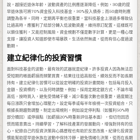
說，越接近退休年齡，波動資產的比例應逐漸降低。例如，30歲的提
早退休族可將70%資金投入科技基金，30%投入債券；而50歲時則應
調整為各半。同時，定期再平衡也很重要，當科技基金上漲過多導致佔
比過高時，應獲利了結部分轉入低波動資產，維持原訂配置。這樣既可
以鎖住獲利，又能控制風險。資金規劃不僅是數字計算，更是一種心理
支撐，讓投資人知道即使市場暴跌，生活依然無虞，從而有信心度過波
動期。
建立紀律化的投資習慣
面對科技基金的波動，最有效的武器就是紀律。許多投資人因為無法忍
受短期的帳面虧損而頻繁買賣，結果往往追高殺低，績效反而不如長期
持有。建立紀律化習慣可以從設定明確的投資計畫開始，包括每月投入
金額、投資標的、以及何時調整。例如，採用定期定額方式，不論市場
高低，按時買入，避免受情緒干擾。減少看盤次數也很重要，過度關注
每日漲跌只會增加心理壓力。設定每季或每半年檢視一次投資組合，只
根據長期趨勢調整。制定出場規則，例如設定停利點（如獲利50%時
部分贖回）或停損點（如虧損20%時重新評估基本面），但切勿因恐
慌而隨意賣出。持續學習，了解科技產業的發展動向，增強對持有的信
心。紀錄自己的投資決策與心路歷程也有助於反思改進。紀律化投資習
慣能幫助提早退休族在波動中保持冷靜，避免情緒化決策，從而在長期