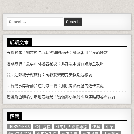
Search for:
近期文章
五感覺醒！鄉村觀光成功營運的秘訣：讓遊客用全身心體驗
逃離熱浪！夏季山林避暑秘境：北部親水健行路線全攻略
台北近郊親子微旅行：寓教於樂的完美假期這樣玩
北台灣水岸綠蔭步道清涼一夏：擺脫悶熱高溫的絕佳去處
動漫角色聯名引爆地方觀光！從偏鄉小鎮到國際焦點的秘密武器
標籤
THERMAGE FLX
今日金價
住宅用火災警報器
佛具
印章
台中室內設計
台東伴手禮
台東名產
台東必買
大圖輸出