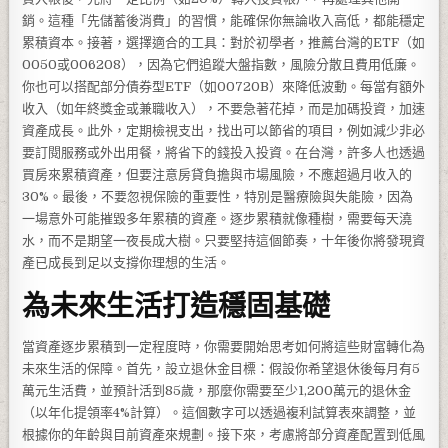
銷。這種「先儲蓄後消費」的習慣，能確保你無論收入高低，都能穩定
累積資本。接著，選擇適合的工具：對於初學者，推薦台灣的ETF（如
0050或006208），因為它們追蹤大盤指數，風險分散且費用低廉。
你也可以搭配部分債券型ETF（如00720B）來降低波動。每當有額外
收入（如年終獎金或兼職收入），不要急著花掉，而是加碼投資，加速
資產成長。此外，定期檢視支出，找出可以節省的項目，例如減少非必
要訂閱服務或外出用餐，將省下的錢投入投資。在台灣，許多人也透過
買房來累積資產，但要注意房貸負擔與市場風險，不應超過月收入的
30%。最後，不要忽視保險的重要性，特別是醫療險與失能險，因為
一場意外可能摧毀多年累積的資產。逐步累積就像種樹，需要每天澆
水，而不是期望一夜長成大樹。只要堅持這個節奏，十年後你將發現資
產已成長到足以支撐你理想的生活。
為未來生活打造穩固基礎
當資產逐步累積到一定程度時，你需要開始思考如何將這些財富轉化為
未來生活的保障。首先，設立退休金目標：假設你希望退休後每月有5
萬元生活費，並預計活到85歲，那麼你需要至少1,200萬元的退休金
（以年化提領率4%計算）。這個數字可以透過複利試算表來調整，並
根據你的年齡與目前資產來規劃。接下來，考慮將部分資產配置到低風