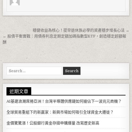
文章導覽
穩健收益為核心！提早退休族必學的資產穩步增長心法 →
← 股債平衡實戰：用債券利息定期定額加碼指數型ETF，創造穩定超額報
酬
Search for:
近期文章
AI基建浪潮席捲亞洲！台灣半導體供應鏈如何搶佔下一波兆元商機？
全球貿易重組下的新贏家：新興市場如何吸引全球資金大遷徙？
金價驚驚漲！公股銀行黃金存摺申購爆量 改寫歷史新高