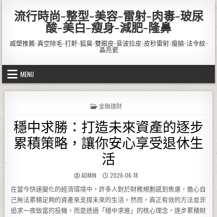
Skip to content
流行時尚-整型-美容-雷射-肉毒-玻尿
酸-美白-瘦身-減肥-隆鼻
威塑推薦-真空除毛-打鼾-狐臭-雙眼皮-音波拉皮-皮秒雷射-瘦臉-法令紋-
晶亮瓷
MENU
POSTED IN
金融理財
穩中求勝：打造未來資產的逐步
累積策略，讓你安心享受退休生
活
AUTHOR:
PUBLISHED DATE:
ADMIN
2026-06-18
在當今快速變化的經濟環境中，許多人對於財務規劃感到焦慮，擔心自
己無法累積足夠的資產來支撐未來的生活。然而，真正有效的方法並非
追求一夜致富的投機，而是透過「穩中求進」的核心理念，逐步累積財