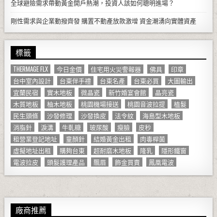
全球避險需求帶動黃金開戶熱潮，投資人該如何聰明進場？
剛性需求與企業動撥齊發 購置不動產放款激增 資金潮湧向實體資產
標籤
THERMAGE FLX
今日金價
住宅用火災警報器
佛具
印章
台中室內設計
台東伴手禮
台東名產
台東必買
大圖輸出
宜蘭民宿
實木地板
微晶瓷
新竹婚宴會館
晶亮瓷
木質地板
柚木地板
桃園機場接送
桃園音波拉提
植髮
民生頭條
沙發修理
沙發換皮
法令紋
海島型木地板
消脂針
淚溝
牛軋糖
玻尿酸
瘦臉
皮秒
租營業登記地址
童顏針
結婚黃金出租
肉毒桿菌
虛擬地址出租
購夠台東
超耐磨木地板
隆乳
隱形鐵窗
電波拉皮
頭髮護理產品
飄眉
飾金買賣
鳳凰電波
廠商推薦