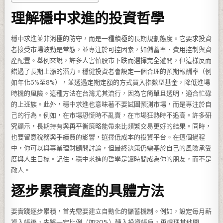
理解穩中求進的投資哲學
穩中求進並非消極的防守，而是一種積極的長期規劃態度。它要求投資
者接受市場波動是常態，並專注於可控因素，如儲蓄率、費用控制與資
產配置。舉例來說，許多人害怕股市下跌而選擇完全避開，但這樣反而
錯過了長期上漲的潛力。穩健投資者會設定一個合理的預期報酬率（例
如年化5%至8%），並透過定期定額的方式買入指數型基金，降低進場
時機的風險。這種方法在台灣尤其流行，因為它簡單且透明，適合忙碌
的上班族。此外，穩中求進也意味著不要試圖預測市場，而是專注於自
己的行為。例如，在市場恐慌時不亂賣，在市場狂熱時不追高。許多研
究顯示，長期持有與再平衡策略能帶來比頻繁交易更好的結果。同時，
也要留意稅務與手續費的影響，選擇低成本的投資平台。在這個過程
中，你可以與專業理財顧問討論，但最終決策仍需基於自己的風險承受
度與人生目標。記住，穩中求進的哲學是讓時間成為你的朋友，而不是
敵人。
逐步累積資產的具體方法
要實踐逐步累積，首先需要建立自動化的儲蓄機制。例如，設定每月薪
資入帳後，先將一定比例（如20%）轉入投資帳戶，再處理其他開