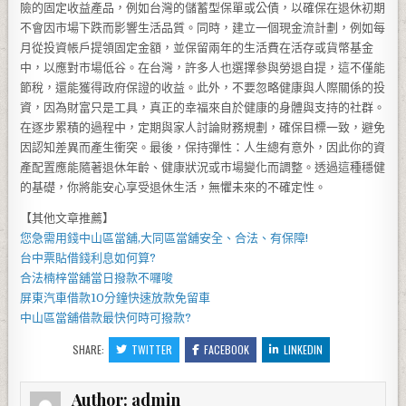
險的固定收益產品，例如台灣的儲蓄型保單或公債，以確保在退休初期
不會因市場下跌而影響生活品質。同時，建立一個現金流計劃，例如每
月從投資帳戶提領固定金額，並保留兩年的生活費在活存或貨幣基金
中，以應對市場低谷。在台灣，許多人也選擇參與勞退自提，這不僅能
節稅，還能獲得政府保證的收益。此外，不要忽略健康與人際關係的投
資，因為財富只是工具，真正的幸福來自於健康的身體與支持的社群。
在逐步累積的過程中，定期與家人討論財務規劃，確保目標一致，避免
因認知差異而產生衝突。最後，保持彈性：人生總有意外，因此你的資
產配置應能隨著退休年齡、健康狀況或市場變化而調整。透過這種穩健
的基礎，你將能安心享受退休生活，無懼未來的不確定性。
【其他文章推薦】
您急需用錢
中山區當舖
,
大同區當舖
安全、合法、有保障!
台中票貼借錢
利息如何算?
合法
楠梓當舖當
日撥款不囉唆
屏東汽車借款
10分鐘快速放款免留車
中山區當舖
借款最快何時可撥款?
SHARE:
TWITTER
FACEBOOK
LINKEDIN
Author:
admin