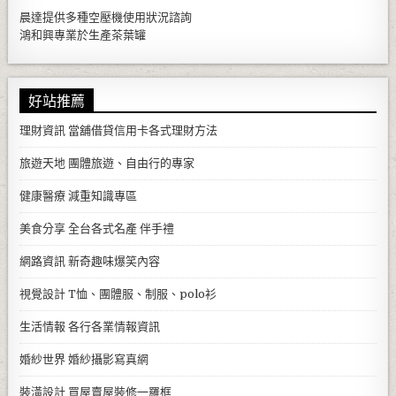
晨達提供多種
空壓機
使用狀況諮詢
鴻和興專業於生產
茶葉罐
好站推薦
理財資訊
當舖借貸信用卡各式理財方法
旅遊天地
團體旅遊、自由行的專家
健康醫療
減重知識專區
美食分享
全台各式名產 伴手禮
網路資訊
新奇趣味爆笑內容
視覺設計
T恤、團體服、制服、polo衫
生活情報
各行各業情報資訊
婚紗世界
婚紗攝影寫真網
裝潢設計
買屋賣屋裝修一羅框