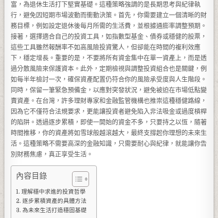
富，為退休生活打下堅實基礎。這種策略強調的是長期思考與紀律執
行，避免因短期市場波動而衝動決策。首先，你需要建立一個清晰的財
務目標，例如設定退休後每月所需的生活費，並根據通膨率調整預期。
接著，選擇適合自己的投資工具，如指數型基金、債券或穩健的股票，
這些工具雖然報酬率不如高風險投資驚人，但卻能在時間的複利效應
下，穩定增長。重要的是，不要將所有資金集中在單一資產上，而是透
過分散風險來保護資本。此外，定期檢視與調整投資組合也是關鍵，例
如每半年檢討一次，確保資產配置仍符合你的風險承受度與人生階段。
同時，保留一筆緊急預備金，以應對突發狀況，避免被迫在市場低點變
賣資產。在台灣，許多理財專家和金融監管機構也推崇這種穩健路線，
因為它不僅符合法規要求，更能讓投資者避免陷入非法吸金或過度槓桿
的陷阱。透過逐步累積，即使一開始的資金不多，只要持之以恆，隨著
時間推移，你的資產將如雪球般越滾越大，最終支撐起你理想的未來生
活。這種策略不需要高深的金融知識，只需要耐心與紀律，就能讓你告
別財務焦慮，真正享受生活。
內容目錄
理解穩中求進的投資哲學
逐步累積資產的具體方法
為未來生活打造穩固基礎