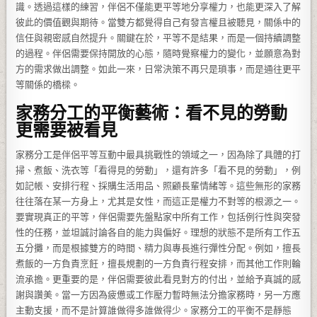
識。透過這樣的練習，伴侶不僅能更平等地分享權力，也能更深入了解
彼此的價值觀與期待。當雙方都覺得自己有發言權且被聽見，關係中的
信任與親密感自然提升。關鍵在於，平等不是結果，而是一個持續調整
的過程。伴侶需要保持開放的心態，隨時覺察權力的變化，並願意為對
方的需求做出調整。如此一來，日常決策不再只是瑣事，而是通往更平
等關係的橋樑。
家務分工的平衡藝術：看不見的勞動
更需要被看見
家務分工是伴侶平等互動中最具挑戰性的領域之一，因為除了具體的打
掃、煮飯、洗衣等「看得見的勞動」，還有許多「看不見的勞動」，例
如記帳、安排行程、採購生活用品、照顧長輩情緒等。這些無形的家務
往往落在某一方身上，尤其是女性，而這正是權力不對等的根源之一。
要實現真正的平等，伴侶需要先盤點家中所有工作，包括例行性與突發
性的任務，並坦誠討論各自的能力與偏好。理想的狀態不是所有工作五
五分攤，而是根據雙方的時間、精力與專長進行彈性分配。例如，擅長
煮飯的一方負責烹飪，擅長規劃的一方負責行程安排，而其他工作則輪
流承擔。更重要的是，伴侶需要彼此看見對方的付出，並給予真誠的感
謝與讚美。當一方因為疲憊或工作壓力暫時無法分擔家務時，另一方應
主動支援，而不是計算誰做得多誰做得少。家務分工的平衡不是靜態