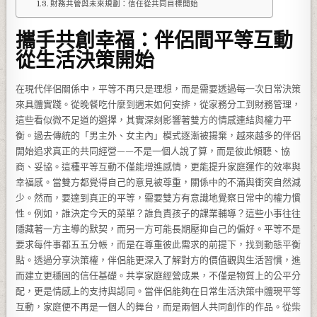
財務共管與未來規劃：信任從共同目標開始
攜手共創幸福：伴侶間平等互動
從生活決策開始
在現代伴侶關係中，平等不再只是理想，而是需要透過每一次日常決策
來具體實踐。從晚餐吃什麼到週末如何安排，從家務分工到財務管理，
這些看似微不足道的選擇，其實深刻影響著雙方的情感連結與權力平
衡。過去傳統的「男主外、女主內」模式逐漸被揚棄，越來越多的伴侶
開始追求真正的共同經營——不是一個人說了算，而是彼此傾聽、協
商、妥協。這種平等互動不僅能增進感情，更能提升家庭運作的效率與
幸福感。當雙方都覺得自己的意見被尊重，關係中的不滿與衝突自然減
少。然而，要達到真正的平等，需要雙方有意識地覺察日常中的權力慣
性。例如，誰決定今天的菜單？誰負責孩子的課業輔導？這些小事往往
隱藏著一方主導的默契，而另一方可能長期壓抑自己的偏好。平等不是
要求每件事都五五分帳，而是在尊重彼此需求的前提下，找到動態平衡
點。透過分享決策權，伴侶能更深入了解對方的價值觀與生活習慣，進
而建立更穩固的信任基礎。共享家庭經營成果，不僅是物質上的公平分
配，更是情感上的支持與認同。當伴侶能夠在日常生活決策中體現平等
互動，家庭便不再是一個人的舞台，而是兩個人共同創作的作品。從柴