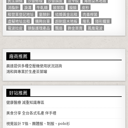
民生頭條
沙發修理
沙發換皮
法令紋
海島型木地板
消脂針
淚溝
牛軋糖
玻尿酸
瘦臉
皮秒
租營業登記地址
童顏針
結婚黃金出租
肉毒桿菌
虛擬地址出租
購夠台東
超耐磨木地板
隆乳
隱形鐵窗
電波拉皮
頭髮護理產品
飄眉
飾金買賣
鳳凰電波
廠商推薦
晨達提供多種
空壓機
使用狀況諮詢
鴻和興專業於生產
茶葉罐
好站推薦
健康醫療
減重知識專區
美食分享
全台各式名產 伴手禮
視覺設計
T恤、團體服、制服、polo衫