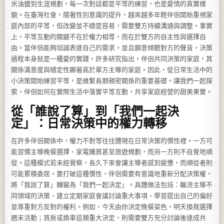
米油鹽到生涯規劃，每一次對話都是平等的練習，也是愛情的真實樣
貌。在臺灣社會，隨著性別意識的提升，越來越多年輕伴侶開始重視家
庭內部的平等，但改變並不總是容易，需要雙方持續溝通與調整。事實
上，平等互動的關鍵不在於權力相等，而在於雙方的自主性與選擇自
由。當伴侶能夠坦誠表達自己的需求，並且願意傾聽對方的聲音，決策
過程本身就是一種愛的實踐。許多研究指出，伴侶共同決策的家庭，其
關係滿意度與穩定性顯著高於單方主導的家庭。因此，從日常生活中的
小決策開始練習平等，是維繫長期親密關係的重要基礎。讓我們一起探
索，伴侶如何在實際生活中落實平等互動，共享家庭經營的甜美果實。
從「誰說了算」到「我們一起決
定」：日常決策中的權力轉移
在許多伴侶關係中，權力不對等往往體現在日常決策的慣性裡。一方可
能習慣主導晚餐選擇、家電購買甚至旅遊規劃，而另一方則不自覺地順
從。這種模式若未經覺察，長久下來會讓主導者感到疲憊，而順從者則
可能累積委屈。要打破這種慣性，伴侶需要有意識地重新分配決策權，
將「我說了算」轉變為「我們一起決定」。具體做法包括：輪流主導不
同領域的決策、建立定期家庭會議討論重大事項、學習提出自己的偏好
並尊重對方反對的權利。例如，今天由你決定晚餐菜色，明天換我選擇
週末活動；買房或換車這類重大決定，則需要雙方充分討論後達成共