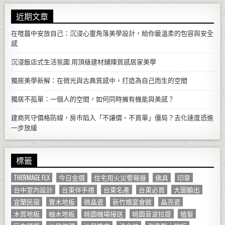
近期文章
在喧囂中安放自己：沉浸心靈角落美學設計，給你最溫柔的包容與安全
感
沉浸飯店式生活氛圍 用頂級建材鋪陳質感居家美學
獨居美學新解：在微光與古典質感中，打造為自己而生的空間
獨居不孤單：一個人的空間，如何同時擁有機能與美感？
建商死守價格防線，房市陷入「不讓價、不買單」僵局？去化速度恐進
一步放緩
標籤
THERMAGE FLX
今日金價
住宅用火災警報器
佛具
印章
台中室內設計
台東伴手禮
台東名產
台東必買
大圖輸出
宜蘭民宿
實木地板
微晶瓷
新竹婚宴會館
晶亮瓷
木質地板
柚木地板
桃園機場接送
桃園音波拉提
植髮