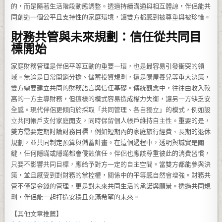
的，而是隨著生活階段動態調整。透過持續溝通與相互體諒，伴侶能共
同創造一個公平且支持性的家庭環境，讓雙方都感到被尊重與被珍惜。
財務共管與未來規劃：信任從共同目
標開始
家庭財務管理是伴侶平等互動的重要一環，也是最容易引發衝突的領
域。無論是日常開銷分擔、儲蓄投資規劃，還是購屋養兒等重大決策，
雙方需要建立共同的財務語言與信任基礎。傳統觀念中，往往由收入較
高的一方主導財務，但這樣的模式容易造成權力失衡，讓另一方缺乏安
全感。現代伴侶更傾向於採取「共同管理、各自獨立」的模式，例如設
立共同帳戶支付家庭開支，同時保留個人帳戶維持自主性。重要的是，
雙方需要定期討論財務目標，例如短期內的家庭旅行經費、長期的退休
規劃，並共同制定預算與儲蓄計畫。在這個過程中，透明與誠實是關
鍵，任何隱瞞或隱瞞都會侵蝕信任。伴侶也應該尊重彼此的消費習慣，
只要不影響共同目標，應給予對方一定的自主空間。當雙方都能參與決
策，並且感受到對財務的掌控權，關係中的平等感自然會增強。財務共
管不僅是金錢的管理，更是對未來共同生活的承諾與願景。透過共同規
劃，伴侶能一起打造安穩且充滿希望的未來。
【其他文章推薦】