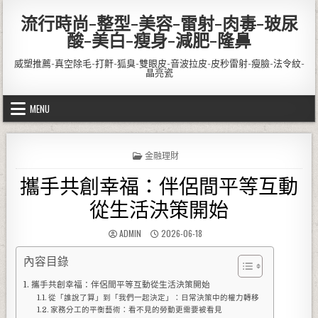
Skip to content
流行時尚-整型-美容-雷射-肉毒-玻尿
酸-美白-瘦身-減肥-隆鼻
威塑推薦-真空除毛-打鼾-狐臭-雙眼皮-音波拉皮-皮秒雷射-瘦臉-法令紋-
晶亮瓷
MENU
POSTED IN
金融理財
攜手共創幸福：伴侶間平等互動
從生活決策開始
AUTHOR:
PUBLISHED DATE:
ADMIN
2026-06-18
內容目錄
攜手共創幸福：伴侶間平等互動從生活決策開始
從「誰說了算」到「我們一起決定」：日常決策中的權力轉移
家務分工的平衡藝術：看不見的勞動更需要被看見