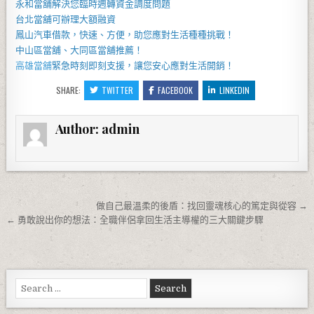
永和當舖
解決您臨時週轉資金調度問題
台北當舖
可辦理大額融資
鳳山汽車借款
，快速、方便，助您應對生活種種挑戰！
中山區當舖
、
大同區當舖
推薦！
高雄當舖
緊急時刻即刻支援，讓您安心應對生活開銷！
SHARE:
TWITTER
FACEBOOK
LINKEDIN
Author:
admin
文章導覽
做自己最溫柔的後盾：找回靈魂核心的篤定與從容 →
← 勇敢說出你的想法：全職伴侶拿回生活主導權的三大關鍵步驟
Search for: