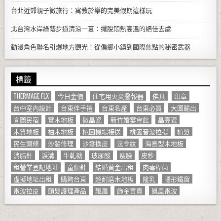
台北近郊親子微旅行：寓教於樂的完美假期這樣玩
北台灣水岸綠蔭步道清涼一夏：擺脫悶熱高溫的絕佳去處
動漫角色聯名引爆地方觀光！從偏鄉小鎮到國際焦點的秘密武器
標籤
THERMAGE FLX
今日金價
住宅用火災警報器
佛具
印章
台中室內設計
台東伴手禮
台東名產
台東必買
大圖輸出
宜蘭民宿
實木地板
微晶瓷
新竹婚宴會館
晶亮瓷
木質地板
柚木地板
桃園機場接送
桃園音波拉提
植髮
民生頭條
沙發修理
沙發換皮
法令紋
海島型木地板
消脂針
淚溝
牛軋糖
玻尿酸
瘦臉
皮秒
租營業登記地址
童顏針
結婚黃金出租
肉毒桿菌
虛擬地址出租
購夠台東
超耐磨木地板
隆乳
隱形鐵窗
電波拉皮
頭髮護理產品
飄眉
飾金買賣
鳳凰電波