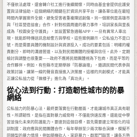
不僅依法處理，還會轉介社工進行後續關懷，同時由基金會提供庇護安
置與法律協助。這個網絡的關鍵在於資訊共享平台，讓各單位能在最短
時間內掌握案件全貌，避免受害者重複陳述創傷。另一個案例是高雄市
與「社區營造協會」合作，針對校園周邊的暴力事件，培訓家長與里長
成為「校園安全守護員」，並設置緊急通報APP，一旦有異常人車出
現，就能即時傳送訊息給警方與學校。這些案例顯示，公私協力不是口
號，而是需要具體的機制設計與資源投入。成功的要素包括：明確的權
責劃分、即時的溝通管道、以及對民間團體的授權與信任。此外，定期
檢討與調整也很重要——政府不應將民間團體視為下包商，而是平等的
合作夥伴。例如，有些縣市定期舉辦「防暴論壇」，邀請民間代表參與
政策討論，讓第一線的聲音直接進入決策層。這樣的共創模式，才能真
正讓公私協力從「做樣子」進化為「真功夫」。
從心法到行動：打造韌性城市的防暴
網絡
公私協力的防暴心法，最終要落實在行動層面，才能讓城市真正具有韌
性。所謂韌性，是指在面對暴力威脅時，不僅能快速反應，還能從中學
習並強化未來的防護能力。要達到這個目標，首先需要建立常態化的培
訓制度：政府應與民間團體合作，每年舉辦至少兩次聯合演練，模擬不
同類型的暴力情境，例如隨機砍人、家庭暴力、群眾鬥毆等，讓各方熟