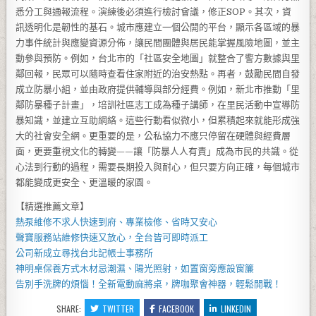
悉分工與通報流程。演練後必須進行檢討會議，修正SOP。其次，資
訊透明化是韌性的基石。城市應建立一個公開的平台，顯示各區域的暴
力事件統計與應變資源分佈，讓民間團體與居民能掌握風險地圖，並主
動參與預防。例如，台北市的「社區安全地圖」就整合了警方數據與里
鄰回報，民眾可以隨時查看住家附近的治安熱點。再者，鼓勵民間自發
成立防暴小組，並由政府提供輔導與部分經費。例如，新北市推動「里
鄰防暴種子計畫」，培訓社區志工成為種子講師，在里民活動中宣導防
暴知識，並建立互助網絡。這些行動看似微小，但累積起來就能形成強
大的社會安全網。更重要的是，公私協力不應只停留在硬體與經費層
面，更要重視文化的轉變——讓「防暴人人有責」成為市民的共識。從
心法到行動的過程，需要長期投入與耐心，但只要方向正確，每個城市
都能變成更安全、更溫暖的家園。
【精選推薦文章】
熱泵維修
不求人快速到府、專業檢修、省時又安心
聲寶服務站
維修快速又放心，全台皆可即時派工
公司新成立尋找
台北記帳士事務所
神明桌
保養方式木材忌潮濕、陽光照射，如置窗旁應設窗簾
告別手洗牌的煩惱！全新
電動麻將桌
，牌咖聚會神器，輕鬆開戰！
SHARE:
TWITTER
FACEBOOK
LINKEDIN