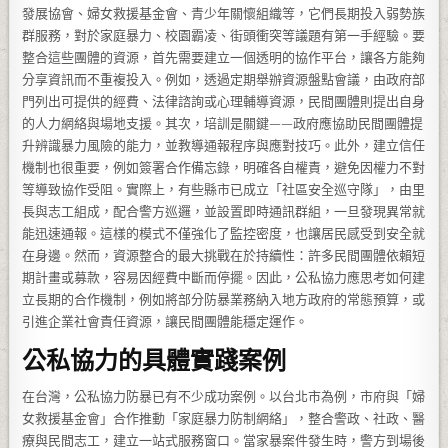
發展協會、婦女救援基金會、青少年關懷組織等，它們長期投入弱勢族
群服務，對於家庭暴力、校園霸凌、街頭衝突等議題有第一手經驗。要
整合這些團體的資源，首先需要建立一個透明的協作平台，讓各方能夠
分享資訊而不重複投入。例如，透過定期舉辦資源盤點會議，由政府部
門列出可提供的經費、法律諮詢或心理輔導資源，民間團體則提出自身
的人力網絡與場地支援。其次，培訓是關鍵——政府應協助民間團體提
升辨識暴力風險的能力，並教導通報程序與應對技巧。此外，建立信任
機制也很重要，例如簽署合作備忘錄，明確各自權責，避免因權力不對
等導致協作受阻。實際上，有些縣市已成立「社區安全巡守隊」，由里
長與志工組成，配合警方巡邏，並設置即時通訊群組，一旦發現異常就
能迅速通報。這樣的模式不僅強化了監控密度，也讓居民感受到安全就
在身邊。然而，資源整合的最大挑戰在於持續性：許多民間團體依賴短
期計畫或募款，容易因經費中斷而停擺。因此，公私協力應思考如何建
立長期的合作機制，例如將部分防暴業務納入地方政府的常態預算，或
引進企業社會責任資源，讓民間團體能穩定運作。
公私協力的具體實踐案例
在台灣，公私協力防暴已有不少成功案例。以台北市為例，市府與「婦
女救援基金會」合作推動「家庭暴力防制網絡」，整合警政、社政、醫
療與民間志工，建立一站式服務窗口。當家暴案件發生時，警方到場後