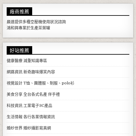
廠商推薦
晨達提供多種
空壓機
使用狀況諮詢
鴻和興專業於生產
茶葉罐
好站推薦
健康醫療
減重知識專區
網路資訊
新奇趣味爆笑內容
視覺設計
T恤、團體服、制服、polo衫
美食分享
全台各式名產 伴手禮
科技資訊
工業電子3C產品
生活情報
各行各業情報資訊
婚紗世界
婚紗攝影寫真網