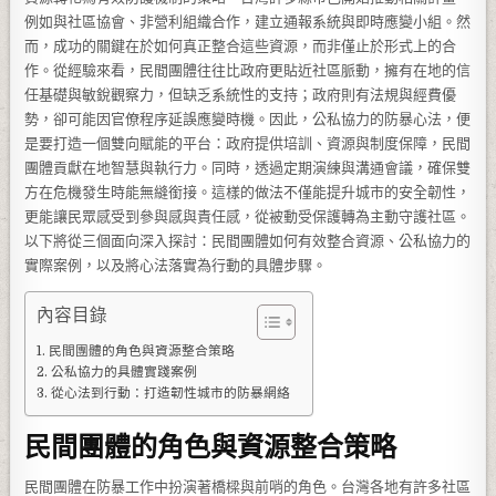
例如與社區協會、非營利組織合作，建立通報系統與即時應變小組。然
而，成功的關鍵在於如何真正整合這些資源，而非僅止於形式上的合
作。從經驗來看，民間團體往往比政府更貼近社區脈動，擁有在地的信
任基礎與敏銳觀察力，但缺乏系統性的支持；政府則有法規與經費優
勢，卻可能因官僚程序延誤應變時機。因此，公私協力的防暴心法，便
是要打造一個雙向賦能的平台：政府提供培訓、資源與制度保障，民間
團體貢獻在地智慧與執行力。同時，透過定期演練與溝通會議，確保雙
方在危機發生時能無縫銜接。這樣的做法不僅能提升城市的安全韌性，
更能讓民眾感受到參與感與責任感，從被動受保護轉為主動守護社區。
以下將從三個面向深入探討：民間團體如何有效整合資源、公私協力的
實際案例，以及將心法落實為行動的具體步驟。
內容目錄
民間團體的角色與資源整合策略
公私協力的具體實踐案例
從心法到行動：打造韌性城市的防暴網絡
民間團體的角色與資源整合策略
民間團體在防暴工作中扮演著橋樑與前哨的角色。台灣各地有許多社區