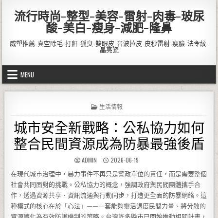
Skip to content
流行時尚-整型-美容-雷射-肉毒-玻尿
酸-美白-瘦身-減肥-隆鼻
威塑推薦-真空除毛-打鼾-狐臭-雙眼皮-音波拉皮-皮秒雷射-瘦臉-法令紋-
晶亮瓷
MENU
POSTED IN
生活情報
城市安全新戰略：公私協力如何
整合民間資源成為防暴最強後盾
AUTHOR:
PUBLISHED DATE:
ADMIN
2026-06-19
在現代城市治理中，暴力事件不再只是警政單位的責任，而是需要整個
社會共同面對的挑戰。公私協力的概念，強調政府與民間團體攜手合
作，透過資源共享、資訊流通與行動同步，打造更全面的防暴網絡。這
種模式的核心在於「心法」——一套能夠靈活調度民間力量、將分散的
資源轉化為有效防護機制的策略。台灣許多縣市已開始推動相關計畫，