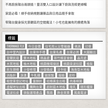
不再廚房陽台兩頭燒！靈活雙入口設計讓下廚與洗晾更順暢
家庭必看！順手收納規劃讓藥品與日用品隨手拿取
窄陽台變身採光景觀區的空間魔法！小宅也能擁有的療癒角落
標籤
THERMAGE FLX
今日金價
住宅用火災警報器
佛具
印章
台中室內設計
台東伴手禮
台東名產
台東必買
大圖輸出
宜蘭民宿
實木地板
微晶瓷
新竹婚宴會館
晶亮瓷
木質地板
柚木地板
桃園機場接送
桃園音波拉提
植髮
民生頭條
沙發修理
沙發換皮
法令紋
海島型木地板
消脂針
淚溝
牛軋糖
玻尿酸
瘦臉
皮秒
租營業登記地址
童顏針
結婚黃金出租
肉毒桿菌
虛擬地址出租
購夠台東
超耐磨木地板
隆乳
隱形鐵窗
電波拉皮
頭髮護理產品
飄眉
飾金買賣
鳳凰電波