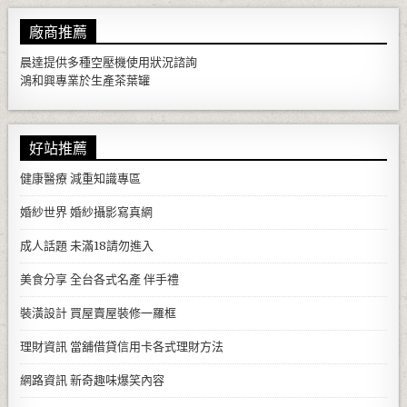
廠商推薦
晨達提供多種
空壓機
使用狀況諮詢
鴻和興專業於生產
茶葉罐
好站推薦
健康醫療
減重知識專區
婚紗世界
婚紗攝影寫真網
成人話題
未滿18請勿進入
美食分享
全台各式名產 伴手禮
裝潢設計
買屋賣屋裝修一羅框
理財資訊
當舖借貸信用卡各式理財方法
網路資訊
新奇趣味爆笑內容