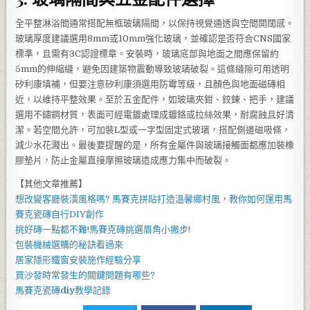
全平整淋浴間通常搭配無框玻璃隔間，以保持視覺通透與空間開闊感。
玻璃厚度建議選用8mm或10mm強化玻璃，並確認是否符合CNS國家
標準，且需有3C認證標章。安裝時，玻璃底部與地面之間應保留約
5mm的伸縮縫，避免因建築物震動導致玻璃破裂。這條縫隙可用透明
矽利康填補，但要注意矽利康須選用防霉等級，且顏色與地面磁磚相
近，以維持平整效果。至於五金配件，如玻璃夾鉗、鉸鍊、把手，建議
選用不鏽鋼材質，表面可經電鍍處理成鍍鉻或拉絲效果，耐腐蝕且好清
潔。若空間允許，可加裝L型或一字型固定式玻璃，搭配側邊磁吸條，
減少水花濺出。最後要提醒的是，所有金屬件與玻璃接觸面都應加裝橡
膠墊片，防止金屬直接摩擦玻璃造成應力集中而破裂。
【其他文章推薦】
想改變客廳裝潢風格嗎?
馬賽克拼貼
打造溫馨鄉村風，教你如何運用
馬
賽克瓷磚
自行DIY創作
挑好磚一點都不難!
馬賽克磚
挑選眉角小撇步!
包裝機械
選購的秘訣看過來
居家
隱形鐵窗
安裝施作經驗分享
買
沙發
時常發生的關鍵問題有哪些?
馬賽克瓷磚
diy
教學記錄