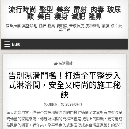
Skip to content
流行時尚-整型-美容-雷射-肉毒-玻尿
酸-美白-瘦身-減肥-隆鼻
威塑推薦-真空除毛-打鼾-狐臭-雙眼皮-音波拉皮-皮秒雷射-瘦臉-法令紋-
晶亮瓷
MENU
POSTED IN
裝潢設計
告別濕滑門檻！打造全平整步入
式淋浴間，安全又時尚的施工秘
訣
AUTHOR:
PUBLISHED DATE:
ADMIN
2026-06-19
每天走進浴室，你是否曾被那道高高的門檻絆過腳？尤其對家中有長輩
或幼童的家庭來說，傳統淋浴間的門檻不僅是視覺上的阻礙，更可能成
為跌倒的隱憂。近年來，全平整步入式淋浴間成為台灣居家設計的熱門