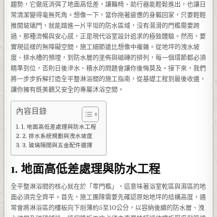
趨勢，它徹底消弭了地面高低差，讓輪椅、助行器能輕鬆進出，也讓日
常清潔變得毫無死角。想像一下，當你拖著疲憊的身軀回家，只要輕輕
推開玻璃門，就能踏進一片平坦的防水區域，沒有濕滑的門檻需要跨
過，那種流暢與安心感，正是現代浴室設計追求的極致體驗。然而，要
實現這樣的無障礙空間，施工細節遠比想像中複雜。從地坪的洩水坡
度、排水槽的預埋，到防水層的塗佈與磁磚的排列，每一個環節都必須
精準到位，否則日後滲水、積水的問題會讓你後悔莫及。接下來，我們
將一步步拆解打造全平整淋浴間的施工指南，從基礎工程到最後收邊，
讓你擁有既美觀又安全的專屬沐浴空間。
內容目錄
1. 地面高低差處理與防水工程
2. 排水系統規劃與洩水坡度
3. 玻璃隔間與五金配件選擇
1. 地面高低差處理與防水工程
全平整淋浴間的核心就在於「零門檻」，這意味著浴室乾區與濕區的地
面必須完全齊平。首先，施工團隊需要先確認原始地坪的結構高度，通
常會將淋浴區的樓板向下削薄約5至10公分，以容納後續的防水層、洩