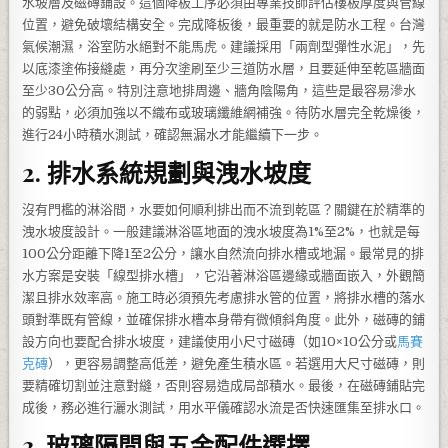
水坡層及磁磚鋪設。這個降板工序必須由專業技師評估樓板厚度與管線
位置，避免破壞結構安全。完成降板後，最重要的就是防水工程。台灣
氣候潮濕，浴室防水絕對不能馬虎。建議採用「兩劑型彈性水泥」，先
以底漆塗佈接縫處，再分次塗刷至少三道防水層，且要延伸至乾區牆面
至少30公分高。特別注意地排周邊、牆角陰陽角，這些是最容易滲水
的弱點，必須加強以不織布或玻璃纖維網補強。待防水層完全乾燥後，
進行24小時積水測試，確認無漏水才能繼續下一步。
2. 排水系統規劃與洩水坡度
沒有門檻的淋浴間，水要如何順利排出而不流到乾區？關鍵在於精準的
洩水坡度設計。一般建議淋浴區地面的洩水坡度為1%至2%，也就是每
100公分距離下降1至2公分，讓水自然流向排水槽或地漏。最常見的排
水方案是安裝「線型排水槽」，它沿著淋浴區邊緣或牆面嵌入，外觀簡
潔且排水效率高。施工時必須預先考慮排水管的位置，將排水槽的落水
頭對準既有管線，並確保排水槽本身帶有微傾斜角度。此外，磁磚的鋪
設方向也要配合排水坡度，建議使用小尺寸磁磚（如10×10公分或
馬賽
克磚
），更容易調整高低差，避免產生積水區。若選用大尺寸磁磚，則
要精確切割並注意對縫，否則容易造成局部積水。最後，在磁磚鋪貼完
成後，務必進行灑水測試，用水平儀確認水流是否快速匯集至排水口。
3. 玻璃隔間與五金配件選擇