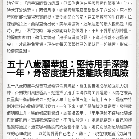
她分享：「甩手深蹲看似簡單，但當你專注在呼吸與動作節奏時，半小
時就汗流浹背。」兩個月後，她驚喜發現腰圍整整少了八公分，原本鬆
垮的臀部也變得緊實翹挺。更令她開心的是，穿回年輕時的牛仔褲，拉
鍊輕鬆拉上，曲線重新出現。美華姐強調，這項運動的最大優點是「隨
時可做」，看電視時、等水煮開時都能做幾下，不知不覺累積訓練量。
她提醒姐姐們，動作要領是「甩手時肩膀放鬆，下蹲時膝蓋不超過腳
尖」，才能避免受傷。現在她每天帶著社區的姐妹們一起練習，形成一
股健康風潮。
五十八歲麗華姐：堅持甩手深蹲
一年，骨密度提升遠離跌倒風險
五十八歲的麗華姐曾有過輕微骨質疏鬆，醫生警告她必須加強肌力訓
練，否則跌倒風險極高。她選擇了甩手深蹲作為主要運動，因為它兼具
負重與平衡訓練效果。她每天早上在家做五組，每組十五下，過程中特
別注意核心收縮與臀部發力。一年下來，她回醫院檢測骨密度，發現數
值明顯上升，醫師都感到驚訝。麗華姐表示：「甩手深蹲不僅強化腿部
與臀部肌肉，更讓我走路穩健，不再怕滑倒。」她還觀察到，自己的體
態變得挺拔，過去容易腰痠的問題也不藥而癒。她特別感謝這項運動帶
來的心理改變——以前總覺得自己老了、動不了，現在卻充滿活力與自