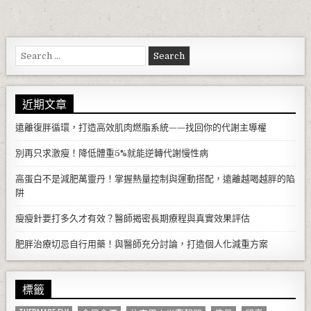
Search for:
近期文章
遠離復胖循環，打造高效肌肉燃脂系統——找回你的代謝主導權
別再只求激瘦！降低體重5%就能逆轉代謝慢性病
高蛋白不是減肥萬靈丹！掌握熱量控制與運動搭配，遠離越喝越胖的陷
阱
瘦瘦針要打多久才有效？醫師揭密長期療程與真實效果評估
肥胖治療切忌自行用藥！與醫師充分討論，打造個人化減重方案
標籤