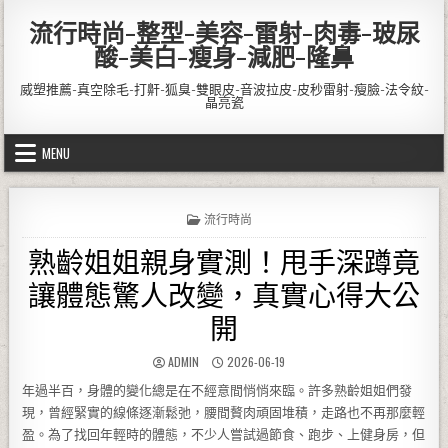
Skip to content
流行時尚-整型-美容-雷射-肉毒-玻尿
酸-美白-瘦身-減肥-隆鼻
威塑推薦-真空除毛-打鼾-狐臭-雙眼皮-音波拉皮-皮秒雷射-瘦臉-法令紋-
晶亮瓷
MENU
POSTED IN
流行時尚
熟齡姐姐親身實測！甩手深蹲竟
讓體態驚人改變，真實心得大公
開
AUTHOR:
PUBLISHED DATE:
ADMIN
2026-06-19
年過半百，身體的變化總是在不經意間悄悄來臨。許多熟齡姐姐們發
現，曾經緊實的線條逐漸鬆弛，腰間贅肉頑固堆積，走路也不再那麼輕
盈。為了找回年輕時的體態，不少人嘗試過節食、跑步、上健身房，但