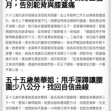
月，告別駝背與膝蓋痛
六十三歲的淑芬姐過去深受駝背困擾，加上年輕時工作久站導致膝蓋退
化，每次上下樓梯都疼痛不已。她聽從物理治療師的建議，開始嘗試甩
手深蹲。起初，她只能扶著牆壁緩慢進行五下，但隨著持續練習，膝蓋
周圍的肌肉逐漸強壯，反而降低了關節壓力。她強調：「關鍵是甩手時
要帶動身體自然下沉，而不是單純彎膝蓋。」三個月後，淑芬姐不僅體
態變得挺直，原本突出的腹部也明顯縮小，朋友們都說她看起來年輕十
歲。她更發現，走路時不再需要刻意挺胸，因為背部肌肉已經自然撐起
身體。現在，她每天清晨在公園甩手深蹲三十分鐘，搭配快走，膝蓋痛
幾乎消失，連血壓也穩定控制。淑芬姐笑說：「這是我做過最不傷膝蓋
又有效的運動，建議所有姐姐們從一天五下開始，慢慢增加次數，千萬
不要心急。」
五十五歲美華姐：甩手深蹲讓腰
圍少八公分，找回自信曲線
五十五歲的美華姐是退休教師，過去因為代謝變慢，腰圍逐漸擴張到三
十一吋，整個人顯得圓潤。她嘗試過各種減肥方法，但總是復胖。在女
兒的推薦下，她開始每天飯後一小時進行甩手深蹲，並配合調整飲食。