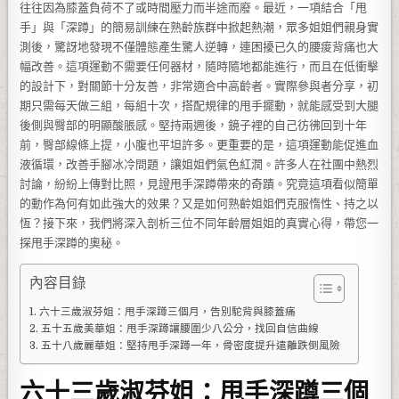
往往因為膝蓋負荷不了或時間壓力而半途而廢。最近，一項結合「甩
手」與「深蹲」的簡易訓練在熟齡族群中掀起熱潮，眾多姐姐們親身實
測後，驚訝地發現不僅體態產生驚人逆轉，連困擾已久的腰痠背痛也大
幅改善。這項運動不需要任何器材，隨時隨地都能進行，而且在低衝擊
的設計下，對關節十分友善，非常適合中高齡者。實際參與者分享，初
期只需每天做三組，每組十次，搭配規律的甩手擺動，就能感受到大腿
後側與臀部的明顯酸脹感。堅持兩週後，鏡子裡的自己彷彿回到十年
前，臀部線條上提，小腹也平坦許多。更重要的是，這項運動能促進血
液循環，改善手腳冰冷問題，讓姐姐們氣色紅潤。許多人在社團中熱烈
討論，紛紛上傳對比照，見證甩手深蹲帶來的奇蹟。究竟這項看似簡單
的動作為何有如此強大的效果？又是如何熟齡姐姐們克服惰性、持之以
恆？接下來，我們將深入剖析三位不同年齡層姐姐的真實心得，帶您一
探甩手深蹲的奧秘。
內容目錄
六十三歲淑芬姐：甩手深蹲三個月，告別駝背與膝蓋痛
五十五歲美華姐：甩手深蹲讓腰圍少八公分，找回自信曲線
五十八歲麗華姐：堅持甩手深蹲一年，骨密度提升遠離跌倒風險
六十三歲淑芬姐：甩手深蹲三個