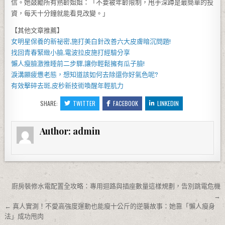
信。她鼓勵所有熟齡姐姐：「不要被年齡限制，甩手深蹲是最簡單的投
資，每天十分鐘就能看見改變。」
【其他文章推薦】
女明星保養的新祕密,施打
美白針
改善六大皮膚暗沉問題!
找回青春緊緻小臉,
電波拉皮
施打經驗分享
懶人
瘦臉
激推睡前二步驟,讓你輕鬆擁有瓜子臉!
淚溝
顯疲憊老態，想知道該如何去除還你好氣色呢?
有效擊碎去斑,
皮秒
新技術喚醒年輕肌力
SHARE:
TWITTER
FACEBOOK
LINKEDIN
Author:
admin
文章導覽
廚房裝修水電配置全攻略：專用迴路與插座數量這樣規劃，告別跳電危機
→
← 真人實測！不愛高強度運動也能瘦十公斤的逆襲故事：她靠「懶人瘦身
法」成功甩肉