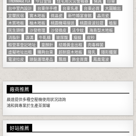
THERMAGE FLX
今日金價
住宅用火災警報器
佛具
印章
台中室內設計
台東伴手禮
台東名產
台東必買
大圖輸出
宜蘭民宿
實木地板
微晶瓷
新竹婚宴會館
晶亮瓷
木質地板
柚木地板
桃園機場接送
桃園音波拉提
植髮
民生頭條
沙發修理
沙發換皮
法令紋
海島型木地板
消脂針
淚溝
牛軋糖
玻尿酸
瘦臉
皮秒
租營業登記地址
童顏針
結婚黃金出租
肉毒桿菌
虛擬地址出租
購夠台東
超耐磨木地板
隆乳
隱形鐵窗
電波拉皮
頭髮護理產品
飄眉
飾金買賣
鳳凰電波
廠商推薦
晨達提供多種
空壓機
使用狀況諮詢
鴻和興專業於生產
茶葉罐
好站推薦