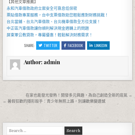
【其他文章推薦】
永和汽車借款
政府立案安全可靠息低保密
票貼借款專業服務，
台中支票借款
助您輕鬆應對財務挑戰！
台北當鋪
、
台北汽車借款
、
台北機車借款
全方位支援！
中正區汽車借款
讓你順利解決現金週轉上的問題
屏東軍公教貸款
，專屬優惠！輕鬆解決財務需求！
SHARE:
TWITTER
FACEBOOK
LINKEDIN
Author:
admin
文章導覽
在家也能發光發熱！開發多元興趣，為自己創造全新的底氣 →
← 暑假狂歡的隱形殺手：青少年無照上路，別讓歡樂變遺憾
Search for: