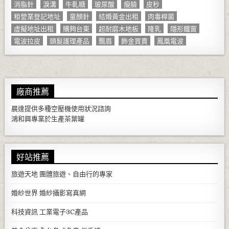
消脂針
淚溝
牛軋糖
玻尿酸
瘦臉
皮秒
租營業登記地址
童顏針
結婚黃金出租
肉毒桿菌
虛擬地址出租
購夠台東
超耐磨木地板
隆乳
隱形鐵窗
電波拉皮
頭髮護理產品
飄眉
飾金買賣
鳳凰電波
廠商推薦
晨達提供多種
空壓機
使用狀況諮詢
鴻和興專業於生產
茶葉罐
好站推薦
旅遊天地
團體旅遊、自由行的專家
婚紗世界
婚紗攝影寫真網
科技資訊
工業電子3C產品