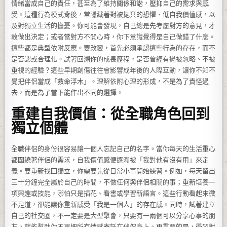
情緒當成自己的責任，甚至為了維持關係和諧，壓抑自己的需求與感
受。這種行為模式背後，常隱藏著對被拋棄的恐懼、低自我價值感，以
及對獨立生活的擔憂。你可能會發現，自己總是先考慮對方的意見，才
敢做出決定；或者當對方不開心時，你下意識覺得是自己做錯了什麼。
這些都是典型依附反應。要改變，首先必須承認這些行為的存在，而不
是否認或合理化。試著回溯你的成長歷程，是否曾經有過被忽略、不被
重視的經驗？這些早期創傷往往會影響成年後的人際互動，讓你不知不
覺把伴侶當成「救命浮木」。理解依附心理的形成，不是為了責怪過
去，而是為了當下能作出不同的選擇。
重建自我價值：從全職角色回到
獨立個體
全職伴侶的身份很容易讓一個人忘記自己的名字。當你每天的生活重心
都圍繞著伴侶的需求，自我價值感便逐漸被「我對他有沒有用」來定
義。要重新找回獨立，你需要先從日常小事開始練習。例如，每天留出
三十分鐘完全屬於自己的時間，不做任何與伴侶相關的事；重新培養一
項興趣或技能，哪怕只是插花、看書或學習新語言。這些行動看起來微
不足道，卻能讓你重新感受「我是一個人」的存在感。同時，試著建立
自己的社交圈，不一定要是大型聚會，只要有一兩個可以分享心事的朋
友，就能幫助你不再把所有情感寄託在伴侶身上。更重要的是，學習對