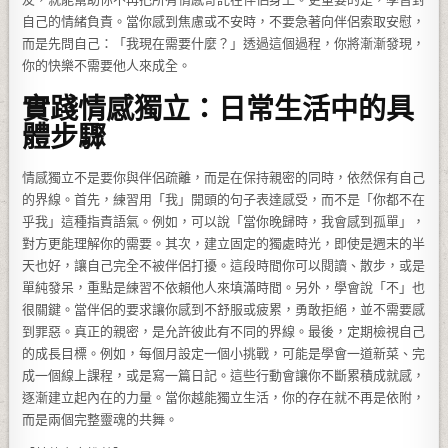
自己的情緒負責。當你感到焦慮或不安時，不要急著向伴侶索取安慰，
而是先問自己：「我現在需要什麼？」透過這個過程，你將漸漸發現，
你的快樂不需要他人來成全。
實踐情感獨立：日常生活中的具
體步驟
情感獨立不是要你與伴侶疏離，而是在保持親密的同時，依然保有自己
的界線。首先，練習用「我」開頭的句子表達感受，而不是「你都不在
乎我」這種指責語氣。例如，可以說「當你晚歸時，我會感到孤單」，
對方更能理解你的需要。其次，建立固定的獨處時光，即使是週末的半
天也好，讓自己完全不被伴侶打擾。這段時間你可以閱讀、散步，或是
單純發呆，重點是練習不依賴他人來填滿時間。另外，學會說「不」也
很關鍵。當伴侶的要求讓你感到不舒服或疲累，勇敢拒絕，並不需要感
到罪惡。真正的親密，是允許彼此有不同的界線。最後，定期檢視自己
的成長目標。例如，每個月設定一個小挑戰，可能是學會一道新菜、完
成一個線上課程，或是寫一篇日記。這些行動會讓你不斷累積成就感，
逐漸建立起內在的力量。當你越能獨立生活，你的存在就不再是依附，
而是兩個完整靈魂的共舞。