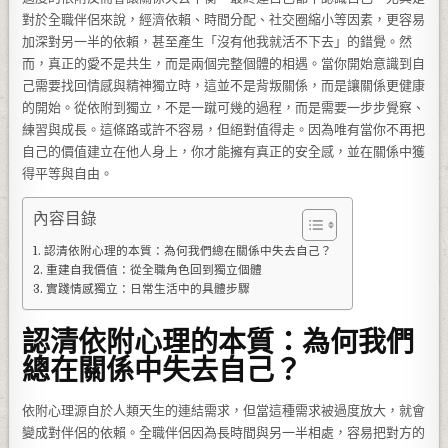
對於全職伴侶來說，經濟依賴、時間分配、社交圈縮小等因素，更容易
加深對另一半的依賴，甚至產生「沒有他我就活不下去」的錯覺。然
而，真正的愛不是共生，而是兩個完整個體的相遇。當你開始意識到自
己需要找回情感與精神獨立時，這並不是背叛關係，而是讓關係更健康
的開始。從依附到獨立，不是一蹴可幾的過程，而是需要一步步覺察、
練習與成長。這條路或許不容易，但絕對值得走。因為唯有當你不再把
自己的價值建立在他人身上，你才能擁有真正的安全感，並在關係中獲
得平等與自由。
內容目錄
認清依附心理的本質：為何我們總在關係中失去自己？
重建自我價值：從全職角色回到獨立個體
實踐情感獨立：日常生活中的具體步驟
認清依附心理的本質：為何我們
總在關係中失去自己？
依附心理源自於人類天生的連結需求，但當這種需求被過度放大，就會
變成對伴侶的依賴。全職伴侶因為長時間與另一半相處，容易把對方的