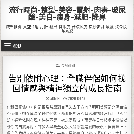
Skip to content
流行時尚-整型-美容-雷射-肉毒-玻尿
酸-美白-瘦身-減肥-隆鼻
威塑推薦-真空除毛-打鼾-狐臭-雙眼皮-音波拉皮-皮秒雷射-瘦臉-法令紋-
晶亮瓷
MENU
POSTED IN
金融理財
告別依附心理：全職伴侶如何找
回情感與精神獨立的成長指南
AUTHOR:
PUBLISHED DATE:
ADMIN
2026-06-19
在親密關係中，你是否常常感到自己失去了方向？明明曾經是充滿自信
的個體，卻在成為全職伴侶後，漸漸把對方的需求和情緒當成自己的全
部。這種依附心理，往往不是一夜之間形成，而是在日常相處中慢慢侵
蝕你的自我界線。許多人以為全心投入關係就是愛的表現，但實際上，
過度的依附反而會讓關係失去平衡，最終連自己都不認識自己。尤其是