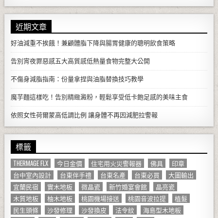
近期文章
好油減重不挨餓！兼顧體脂下降與腸胃健康的聰明飲食策略
告別宵夜罪惡感五大高質感低熱量食物完整大公開
不傷身減脂指南：份量拿捏與油脂替換技巧教學
魔芋麵這樣吃！告別精緻澱粉，輕鬆享受低卡飽足感的美味主食
依照女性荷爾蒙高低調比例 讓身體不再因減肥拉警報
標籤
THERMAGE FLX
今日金價
住宅用火災警報器
佛具
印章
台中室內設計
台東伴手禮
台東名產
台東必買
大圖輸出
宜蘭民宿
實木地板
微晶瓷
新竹婚宴會館
晶亮瓷
木質地板
柚木地板
桃園機場接送
桃園音波拉提
植髮
民生頭條
沙發修理
沙發換皮
法令紋
海島型木地板