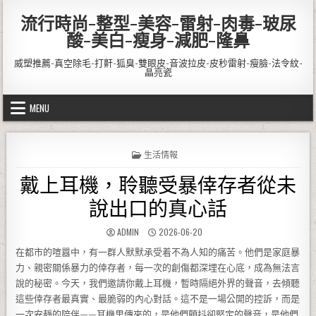
Skip to content
流行時尚-整型-美容-雷射-肉毒-玻尿
酸-美白-瘦身-減肥-隆鼻
威塑推薦-真空除毛-打鼾-狐臭-雙眼皮-音波拉皮-皮秒雷射-瘦臉-法令紋-
晶亮瓷
MENU
POSTED IN
生活情報
戴上耳機，聆聽受暴倖存者從未
說出口的真心話
AUTHOR:
PUBLISHED DATE:
ADMIN
2026-06-20
在都市的喧囂中，有一群人默默承受着不為人知的痛苦。他們是家庭暴
力、親密關係暴力的倖存者，每一次的創傷都深埋在心底，成為無法言
說的秘密。今天，我們邀請你戴上耳機，暫時隔絕外界的聲音，去傾聽
這些倖存者最真實、最脆弱的內心對話。這不是一場公開的控訴，而是
一次安靜的陪伴——耳機里傳來的，是他們顫抖卻堅定的聲音，是他們