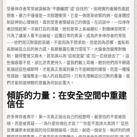
受暴倖存者常常被誤解為“不願離開”或“自找的”，但現實的複雜性遠超
想象。暴力不僅僅是一次肢體衝突，它是一張逐漸收緊的網，從身體控
制延伸到心理操控，直到受害者懷疑自己的價值。在訪談中，一位倖存
者回憶起第一次被打后的清晨，她刻意穿上長袖襯衫，對鏡練習微笑，
只為了讓家人看不出破綻。這種日常的表演，成為許多倖存者的常態
——他們用沉默築起高牆，不是因為不想求助，而是因為恐懼、羞恥和
長期被孤立后的無力感。長期暴露在暴力環境下，大腦會改變應對機
制，變得警覺又麻木，甚至誤以為“這就是愛”或“忍一忍就過去了”。這
些傷痕看不見，卻比淤青更持久。當我們戴上耳機，聽到他們用平靜語
氣描述這些細節時，才能真正意識到暴力不是瞬間的爆發，而是一種慢
性侵蝕，慢慢奪走一個人的自我認同。只有先理解這份沉默的重量，我
們才能知道傾聽的意義為何如此重大。
傾訴的力量：在安全空間中重建
信任
許多倖存者表示，第一次真正說出自己的經歷時，最害怕的不是被拒
絕，而是被質疑——“為什麼你現在才說？”“你是不是誇大其詞？”這些
反應讓原本就脆弱的信任瞬間崩塌。因此，創造一個安全、無評判的傾
聽環境至關重要。在專業的支持團體中，倖存者會先學習如何用“我”的