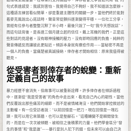
句式表達感受：我感到害怕、我覺得自己不夠好、我不知道該怎麼辦。
這種語言練習看似簡單，卻是重建主體性的關鍵一步。當他們終於能對
着麥克風說出心底話時，聲音常從顫抖逐漸變得平穩。一位社工分享，
曾經有位參与者整整沉默了半小時，最後只說了一句“我今天想說話”，
而這句話背後，是長達三個月建立起的信任。戴上耳機的我們，正是這
些對話的見證者。沒有眼神接觸的壓力，沒有即時回應的負擔，純粹的
聲音傳遞反而讓彼此更貼近。傾訴本身就有療愈作用——當秘密不再是
一個人的負擔，當痛楚被真誠接納，倖存者才開始相信：原來我值得被
聽見。
從受害者到倖存者的蛻變：重新
定義自己的故事
暴力經歷不會消失，但故事可以被重新詮釋。許多倖存者在傾訴過程
中，逐漸從“我是受害者”的角色中走出來，看見自己內心的韌性。當他
們反覆說出那些痛苦的細節，而不是被情緒淹沒，他們開始掌控敘述的
主動權。有一位受訪者說：“以前回憶是一把刀，現在回憶是一塊石
頭，我可以用它來築牆，也可以是墊腳石。”這種轉變不是瞬間發生
的，而是在一次次被傾聽、被相信之後積累的力量。他們學會區分“發
生的事情”和“我是誰”——暴行是別人犯下的錯，但未來可以由自己決