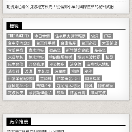
動漫角色聯名引爆地方觀光！從偏鄉小鎮到國際焦點的秘密武器
標籤
THERMAGE FLX
今日金價
住宅用火災警報器
佛具
印章
台中室內設計
台東伴手禮
台東名產
台東必買
大圖輸出
宜蘭民宿
實木地板
微晶瓷
新竹婚宴會館
晶亮瓷
木質地板
柚木地板
桃園機場接送
桃園音波拉提
植髮
民生頭條
沙發修理
沙發換皮
法令紋
海島型木地板
消脂針
淚溝
牛軋糖
玻尿酸
瘦臉
皮秒
租營業登記地址
童顏針
結婚黃金出租
肉毒桿菌
虛擬地址出租
購夠台東
超耐磨木地板
隆乳
隱形鐵窗
電波拉皮
頭髮護理產品
飄眉
飾金買賣
鳳凰電波
廠商推薦
晨達提供多種
空壓機
使用狀況諮詢