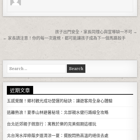
文章導覽
孩子出門安全，家長同理心與宣導缺一不可 →
← 家長請注意！你的每一次違規，都可能讓孩子成為下一個馬路殺手
Search for:
近期文章
五感覺醒！鄉村觀光成功營運的秘訣：讓遊客用全身心體驗
逃離熱浪！夏季山林避暑秘境：北部親水健行路線全攻略
台北近郊親子微旅行：寓教於樂的完美假期這樣玩
北台灣水岸綠蔭步道清涼一夏：擺脫悶熱高溫的絕佳去處