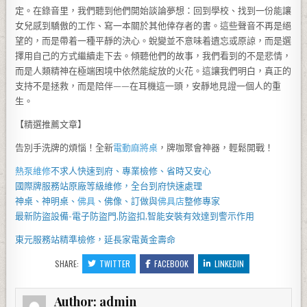
定。在錄音里，我們聽到他們開始談論夢想：回到學校、找到一份能讓
女兒感到驕傲的工作、寫一本關於其他倖存者的書。這些聲音不再是絕
望的，而是帶着一種平靜的決心。蛻變並不意味着遺忘或原諒，而是選
擇用自己的方式繼續走下去。傾聽他們的故事，我們看到的不是悲情，
而是人類精神在極端困境中依然能綻放的火花。這讓我們明白，真正的
支持不是拯救，而是陪伴——在耳機這一頭，安靜地見證一個人的重
生。
【精選推薦文章】
告別手洗牌的煩惱！全新
電動麻將桌
，牌咖聚會神器，輕鬆開戰！
熱泵維修
不求人快速到府、專業檢修、省時又安心
國際牌服務站
原廠等級維修，全台到府快速處理
神桌、
神明桌
、
佛具
、佛像、訂做與
佛具店
整修專家
最新防盜設備-
電子防盜門
,
防盜扣
,智能安裝有效達到警示作用
東元服務站
精準檢修，延長家電黃金壽命
SHARE:
TWITTER
FACEBOOK
LINKEDIN
Author:
admin