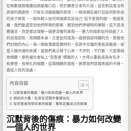
在無數個夜晚獨自舔舐傷口后，終於願意分享的片段。這些對話里沒有
誇張的戲劇性，只有生活最粗糲的質地：一個母親在被打后如何對年幼
的孩子微笑，一個年輕人如何用傷痕告訴自己“這不是我的錯”。透過耳
機，我們能感受到他們呼吸的節奏，聽到他們停頓時的哽咽。這不是消
費痛苦，而是嘗試理解一個更深層的真相——暴力的陰影如何扭曲了人
的自我認知，而傾聽本身，又是如何成為一道微弱卻持續的光，照進他
們封閉的內心。每一個故事都是獨特的，但其中交織的勇氣與脆弱，卻
是人類共通的命運。當我們真正靜下心來，不評判、不打斷，只是單純
地傾聽，那些被社會貼上“受害者”標籤的人，才得以重新成為有名字、
有夢想、有掙扎的個體。這場傾聽的旅程，將帶我們穿越表面的平靜，
直抵人性的深處。
內容目錄
沉默背後的傷痕：暴力如何改變一個人的世界
傾訴的力量：在安全空間中重建信任
從受害者到倖存者的蛻變：重新定義自己的故事
沉默背後的傷痕：暴力如何改變
一個人的世界