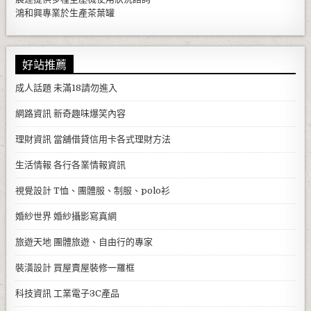
鴻和興專業於生產
茶葉罐
好站推薦
成人話題
未滿18請勿進入
網路資訊
新奇趣味爆笑內容
理財資訊
當舖借貸信用卡各式理財方法
生活情報
各行各業情報資訊
視覺設計
T恤、團體服、制服、polo衫
婚紗世界
婚紗攝影寫真網
旅遊天地
團體旅遊、自由行的專家
裝潢設計
買屋賣屋裝修一羅框
科技資訊
工業電子3C產品