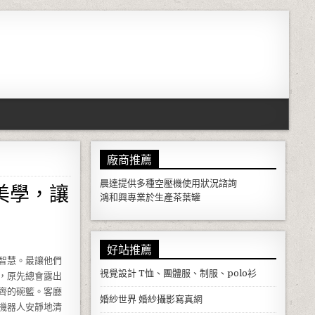
廠商推薦
美學，讓
晨達提供多種
空壓機
使用狀況諮詢
鴻和興專業於生產
茶葉罐
好站推薦
智慧。最讓他們
視覺設計
T恤、團體服、制服、polo衫
，原先總會露出
齊的碗籃。客廳
婚紗世界
婚紗攝影寫真網
機器人安靜地清