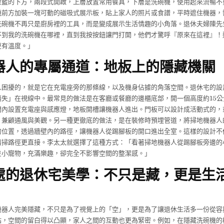
拉籃的下方，兩段式開啟，上層放置常用餐具，下層是洗碗機，使用起來流暢不
機前方加裝一塊可動的磁吸式展示板，貼上家人的照片或食譜，平時遮住機器，
洗碗機不再只是廚房裡的工具，而是變成展示生活情趣的小角落。退休夫婦陳先
不到我的洗碗機在哪裡，直到我按按鈕讓門打開，他們才驚呼『原來在這裡』！
更有溫度。」
器人的專屬通道：地板上的隱藏機關
人困擾的，就是它在充電座旁的那條線，以及機身佔據的角落空間。退休宅的設
失」在視線中。最常見的做法是在客廳或餐廳的邊櫃底部，開一個高度約15公
門內設置充電座與感應燈，地板開槽讓機器人進出。門板可以設計成活動式的，
，兼顧通風與美觀。另一種更徹底的做法，是在裝修時預埋管道，將掃地機器人
的位置，透過牆壁內的路徑，讓機器人從踢腳板的開口進出全室。這樣的設計不
清掃路徑更直接。李太太就選擇了這種方式：「看著掃地機器人從踢腳板旁邊的
隻小寵物，充滿樂趣，卻完全不影響空間的整潔感。」
處的退休宅美學：不只是藏，更是生
機器人完美隱藏，不只是為了視覺上的「空」，更是為了讓退休生活多一份從容
點，空間的留白得以凸顯，家人之間的互動也更為緊密。例如，在隱藏洗碗機的