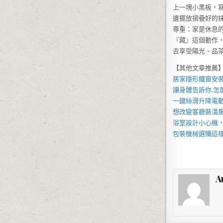
上一塊小黑板，
邊擺放摺疊好的
尊重：家是休息
『藏』這個動作
去享受陽光、品
【其他文章推薦
居家
隱形鐵窗
安
讓身體告訴你,怎
一鍵絲滑升降
電
想改變客廳裝潢
浴室設計小心機
包裝機械
選購這
A