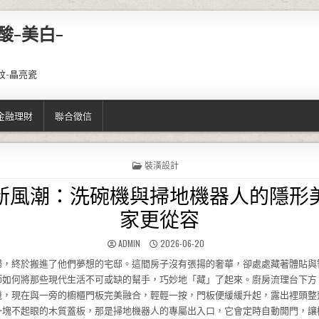
酸-美白-
紋-晶亮瓷
金融理財
聯合徵信
POSTED IN
裝潢設計
新風潮：洗碗機與掃地機器人的隱形
家更從容
AUTHOR:
PUBLISHED DATE:
ADMIN
2026-06-20
婦，終於搬進了他們夢想的宅邸。這間房子沒有張揚的奢華，卻處處藏著體貼與
師如何將那些現代生活不可或缺的幫手，巧妙地「藏」了起來。廚房流理台下方
機，現在與一旁的櫥櫃門板完美融合，輕輕一按，門板便緩緩升起，露出裡頭整
一塊不起眼的木質蓋板，那是掃地機器人的專屬出入口，它會定時自動開門，讓