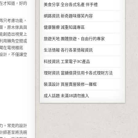
在才知道，好的
美食分享
全台各式名產 伴手禮
網路資訊
新奇趣味爆笑內容
再只考慮功能，
窗，原木傢具與
健康醫療
減重知識專區
能創造出視覺上
旅遊天地
團體旅遊、自由行的專家
利用轉角空間或
藏在電視櫃底
生活情報
各行各業情報資訊
設計，不僅讓空
科技資訊
工業電子3C產品
理財資訊
當舖借貸信用卡各式理財方法
裝潢設計
買屋賣屋裝修一羅框
成人話題
未滿18請勿進入
力。常見的設計
計師甚至將洗碗