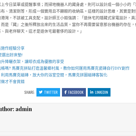
寫上今日菜單或提醒事項；而掃地機器人的藏身處，則可以設計成一個小小的「
抹布、清潔劑等，形成一個實用且不顯眼的收納區。這樣的設計思維，其實是對
的港灣，不該被工具支配。設計師王小姐強調：「退休宅的隱藏式家電設計，真
，而是『藏』之後所釋放出來的生活品質。當你不再需要留意那台機器的存在，
茶、與老伴聊天。這才是退休宅最奢侈的設計。」
】
裝施作經驗分享
麼選出好
床墊
!
動升降曬衣架
，讓晾衣成為優雅的享受
風格嗎?
馬賽克拼貼
打造溫馨鄉村風，教你如何運用
馬賽克瓷磚
自行DIY創作
，利用
馬賽克磁磚
，放大你的浴室空間，
馬賽克拼圖
磁磚客製化
樣做才不會買錯
SHARE:
TWITTER
FACEBOOK
LINKEDIN
uthor:
admin