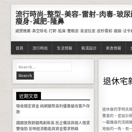
Skip to content
流行時尚-整型-美容-雷射-肉毒-玻尿
瘦身-減肥-隆鼻
威塑推薦-真空除毛-打鼾-狐臭-雙眼皮-音波拉皮-皮秒雷射-瘦臉-法令
首頁
流行時尚
生活情報
裝潢設計
美食情報
Search for:
退休宅
近期文章
吸收穩定資金 純網銀祭高利優惠搶攻客戶存
退休後的李明夫
款
驚喜的，是設計
一截機身的洗碗
國銀放款餘額再創新高 民企備貨與個人借貸
雙強勁 反映經濟動能與資金需求熱絡
地板的一角，有