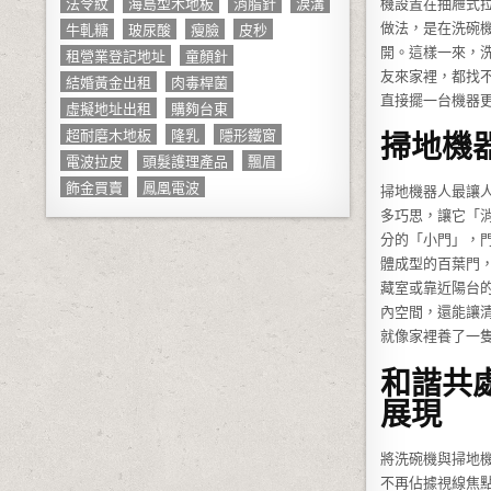
法令紋
海島型木地板
消脂針
淚溝
機設置在抽屜式
牛軋糖
玻尿酸
瘦臉
皮秒
做法，是在洗碗
開。這樣一來，
租營業登記地址
童顏針
友來家裡，都找
結婚黃金出租
肉毒桿菌
直接擺一台機器
虛擬地址出租
購夠台東
超耐磨木地板
隆乳
隱形鐵窗
掃地機
電波拉皮
頭髮護理產品
飄眉
飾金買賣
鳳凰電波
掃地機器人最讓
多巧思，讓它「消
分的「小門」，
體成型的百葉門
藏室或靠近陽台
內空間，還能讓
就像家裡養了一
和諧共
展現
將洗碗機與掃地
不再佔據視線焦