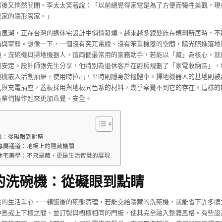
務後又悄然關閉。李太太笑著說：「以前總覺得家電是為了方便而犧牲美觀，現
成家的隱形管家。」
的風潮，正在台灣的退休宅設計中悄悄發燒。越來越多銀髮族在規劃新居時，不
諧與寧靜。想像一下，一個沒有突兀電線、沒有笨重機器的空間，陽光照進落地
趣。洗碗機與掃地機器人，這兩個最常用的家務助手，若能以「藏」為核心，就
的安定。設計師張先生分享，他特別為退休客戶在廚房規劃了「家電收納區」，
碗機嵌入活動抽屜，使用時拉出，平時則隱身於櫃體中。掃地機器人的基地則被
孔與充電插座，蓋板採用與地板同色系的材料，幾乎察覺不到它的存在。這樣的
長輩們操作起來更加直覺、安全。
機：從礙眼到點睛
專屬通道：地板上的隱藏機關
休宅美學：不只是藏，更是生活智慧的展現
的洗碗機：從礙眼到點睛
宅的生活重心，一頓飯後的碗盤清理，若能交給隱藏的洗碗機，就能省下許多體
中島或上下櫃之間，並訂製與櫥櫃相同的門板，使其完全融入整體風格。有些設