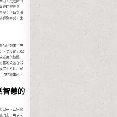
費力。更進階的
需要時輕輕掀
生說：「每次朋
這種驚喜感，比
計師們想出了許
分、寬度約30公
或者用與櫃體一
的基地設置在儲
僅完全不佔用室
小洞裡鑽出來，
活智慧的
與自在。當家電
櫃門上，可以掛