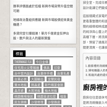
掃全室，完成任
匯率評價面處於低檔 新興市場貨幣升值空間
設計能讓它們變
可期
這股隱藏式家電
地緣政治重組供應鏈 新興市場股債迎來黃金
更看重整體的和
機遇？
簡約線條相映成
的純淨與心靈上
多貸同堂引爆錢潮！單月千億資金狂押台
高櫃下層，將洗
股，散戶與法人的最新算盤
部，預留了通風
間更清爽，也讓
標籤
內容目錄
THERMAGE FLX
今日金價
廚房裡的洗碗
住宅用火災警報器
佛具
印章
掃地機器人的
台中室內設計
台東伴手禮
台東名產
和諧共處的退
台東必買
大圖輸出
宜蘭民宿
實木地板
微晶瓷
新竹婚宴會館
廚房裡
晶亮瓷
木質地板
柚木地板
桃園機場接送
桃園音波拉提
植髮
廚房往往是退休
民生頭條
沙發修理
沙發換皮
是將洗碗機嵌入