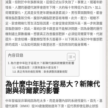
減重，但對於中年族群來說，這個公式似乎失效了。事實上，隨著年齡
增長，人體的基礎代謝率會逐年下降，大約每十年降低1%至2%，加上
荷爾蒙變化，尤其是女性更年期後雌激素減少、男性睪固酮降低，都會
導致脂肪重新分佈，腹部內臟脂肪更容易堆積。此外，壓力、睡眠不
足、飲食精緻化等生活型態因素，也會促使皮質醇升高，進一步刺激腹
部脂肪儲存。因此，單純計算卡路里並不能解決問題，因為身體的運作
機制遠比算數複雜。想要真正改善腹部肥胖，必須從荷爾蒙平衡、代謝
提升、飲食結構、運動類型等多方面著手。以下將深入探討中年腹部肥
胖的成因，以及如何跳脫卡路里迷思，找到有效的瘦身策略。
內容目錄
為什麼中年肚子容易大？新陳代謝與荷爾蒙的影響
卡路里迷思：只算熱量為什麼沒用？
真正有效的瘦肚策略：飲食調整與運動搭配
為什麼中年肚子容易大？新陳代
謝與荷爾蒙的影響
中年發福並非單純因為吃太多，而是身體內部的系統性變化。首先，基
礎代謝率（BMR）從30歲後開始逐年下滑，這代表即使在靜止狀態