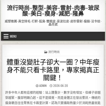
Skip to content
流行時尚-整型-美容-雷射-肉毒-玻尿
酸-美白-瘦身-減肥-隆鼻
威塑推薦-真空除毛-打鼾-狐臭-雙眼皮-音波拉皮-皮秒雷射-瘦臉-法令紋-
晶亮瓷
MENU
POSTED IN
流行時尚
體重沒變肚子卻大一圈？中年瘦
身不能只看卡路里，專家揭真正
關鍵！
AUTHOR:
PUBLISHED DATE:
ADMIN
2026-06-20
許多中年人都有這樣的經驗：站上體重計，數字沒有增加，但褲子卻越
穿越緊，腹部明顯凸起。這不是錯覺，而是身體正在發出警訊。傳統的
瘦身觀念往往聚焦在卡路里計算，認為只要攝取熱量少於消耗熱量就能