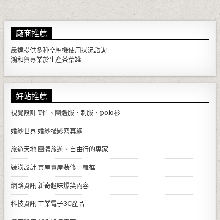
廠商推薦
晨達提供多種
空壓機
使用狀況諮詢
鴻和興專業於生產
茶葉罐
好站推薦
視覺設計
T恤、團體服、制服、polo衫
婚紗世界
婚紗攝影寫真網
旅遊天地
團體旅遊、自由行的專家
裝潢設計
買屋賣屋裝修一羅框
網路資訊
新奇趣味爆笑內容
科技資訊
工業電子3C產品