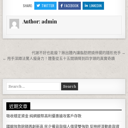
SHARE:
TWITTER
FACEBOOK
LINKEDIN
Author:
admin
文章導覽
代謝不好也能瘦？揪出體內讓脂肪燃燒停擺的隱形兇手 →
← 甩手深蹲法驚人瘦身力！體重從五十五開頭降到四字頭的真實奇蹟
Search for:
近期文章
吸收穩定資金 純網銀祭高利優惠搶攻客戶存款
國銀放款餘額再創新高 民企備貨與個人借貸雙強勁 反映經濟動能與資