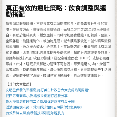
真正有效的瘦肚策略：飲食調整與運
動搭配
想要消除腹部脂肪，不能只靠有氧運動或節食，而是需要針對性的策
略。在飲食方面，應提高蛋白質攝取，每餐至少包含20至30克優質蛋
白，有助於維持肌肉、穩定血糖。同時增加膳食纖維，如蔬菜、豆類、
全穀雜糧，能延緩消化、增加飽足感，減少胰島素波動。減少精緻澱粉
和添加糖，改以複合碳水化合物為主。在運動方面，重量訓練比有氧運
動更關鍵，因為增加肌肉量能提升基礎代謝，幫助身體燃燒更多熱量。
建議每週進行2至3次阻力訓練，搭配高強度間歇（HIIT）或核心肌群
鍛鍊。此外，睡眠品質和壓力管理不可忽視，每天睡足7小時、練習正
念或冥想，都能降低皮質醇，減少腹部脂肪堆積。只要調整這些生活細
節，即使體重數字沒變，腰圍也會明顯縮小，真正達到健康瘦身。
【其他文章推薦】
女明星保養的新祕密,施打
美白針
改善六大皮膚暗沉問題!
找回青春緊緻小臉,
電波拉皮
施打經驗分享
懶人
瘦臉
激推睡前二步驟,讓你輕鬆擁有瓜子臉!
淚溝
顯疲憊老態，想知道該如何去除還你好氣色呢?
有效擊碎去斑,
皮秒
新技術喚醒年輕肌力