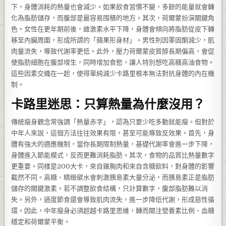
下，身體消耗的熱量也會減少。如果飲食習慣不變，多餘的能量就會轉
化為脂肪儲存，而腹部是最容易囤積的地方。其次，荷爾蒙扮演關鍵角
色。女性在更年期前後，雌激素水平下降，身體會傾向將脂肪從皮下轉
移至內臟周圍，形成所謂的「蘋果形身材」。男性則因睪固酮減少，肌
肉量流失，導致代謝率更低。此外，壓力荷爾蒙皮質醇長期偏高，會促
使脂肪細胞在腹部增生，同時增加食慾，讓人特別想吃高糖高油食物。
這些因素交織在一起，使得單純減少卡路里根本無法對抗身體的內在機
制。
卡路里迷思：只算熱量為什麼沒用？
傳統瘦身觀念常強調「熱量赤字」，認為只要少吃多動就能瘦。但對於
中年人來說，這個方法往往效果有限，甚至可能導致反效果。首先，身
體有強大的適應機制，當你長期限制熱量，基礎代謝率會進一步下降，
身體進入節能模式，反而更難消耗脂肪。其次，食物的品質比熱量數字
更重要。同樣是200大卡，來自雞胸肉和來自含糖飲料，對身體的影響
截然不同。高糖、精緻碳水會刺激胰島素大量分泌，而胰島素正是脂肪
儲存的關鍵激素。若不調整飲食結構，只計算數字，腹部脂肪難以消
失。另外，過度節食還會導致肌肉流失，進一步降低代謝，形成惡性循
環。因此，中年瘦身必須超越卡路里思維，轉而關注營養素比例、血糖
穩定和荷爾蒙平衡。