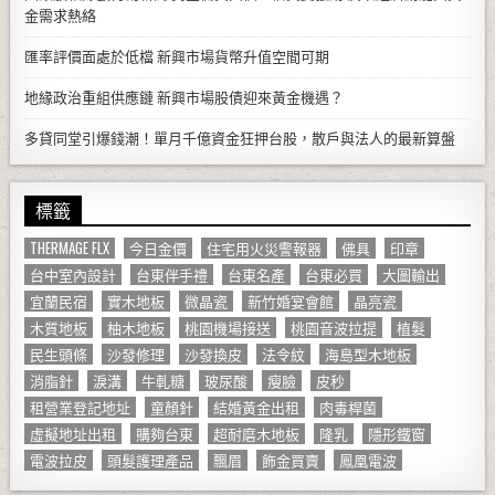
金需求熱絡
匯率評價面處於低檔 新興市場貨幣升值空間可期
地緣政治重組供應鏈 新興市場股債迎來黃金機遇？
多貸同堂引爆錢潮！單月千億資金狂押台股，散戶與法人的最新算盤
標籤
THERMAGE FLX
今日金價
住宅用火災警報器
佛具
印章
台中室內設計
台東伴手禮
台東名產
台東必買
大圖輸出
宜蘭民宿
實木地板
微晶瓷
新竹婚宴會館
晶亮瓷
木質地板
柚木地板
桃園機場接送
桃園音波拉提
植髮
民生頭條
沙發修理
沙發換皮
法令紋
海島型木地板
消脂針
淚溝
牛軋糖
玻尿酸
瘦臉
皮秒
租營業登記地址
童顏針
結婚黃金出租
肉毒桿菌
虛擬地址出租
購夠台東
超耐磨木地板
隆乳
隱形鐵窗
電波拉皮
頭髮護理產品
飄眉
飾金買賣
鳳凰電波