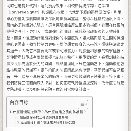
同時也能提升代謝，達到瘦身效果。相較於傳統深蹲，逆深蹲
（Reverse Squat）強調離心收縮，也就是下蹲的過程要放慢，利用
離心力量刺激肌肉纖維更深度地撕裂與重建。當你以極慢的速度下降，
肌肉必須持續對抗張力，這會讓肌纖維產生更多微損傷，進而在修復時
變得更強壯、更粗大。這層強化的肌肉，就成為保護關節的天然緩衝
墊。而且，慢速動作還能訓練你的本體感覺，讓大腦與肌肉之間的神經
連結更緊密，動作控制力更好。對於想要瘦身的人來說，慢速逆深蹲尤
其適合，因為它不需要跳躍或瞬間爆發力，對膝蓋和腰椎的衝擊極低，
即使體重較重或有關節困擾也能放心執行。更重要的是，這種訓練能持
續拉長肌肉處於張力的時間，讓熱量消耗不只在運動當下，運動後也會
維持較高的代謝率。當你的肌肉防護牆愈來愈厚實，基礎代謝率自然跟
著上升，瘦身不再是辛苦的節食，而是更有效率的身體重組。接下來，
我們將從三個面向深入探討：如何正確執行慢速逆深蹲、為什麼它能建
立防護牆，以及如何將它融入你的日常瘦身計畫。
內容目錄
什麼是慢速逆深蹲？為什麼能建立肌肉防護牆？
慢速逆深蹲的正確姿勢與注意事項
結合瘦身計畫：慢速逆深蹲的訓練安排