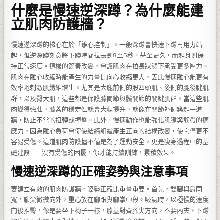
什麼是慢速逆深蹲？為什麼能建
立肌肉防護牆？
慢速逆深蹲的核心在於「離心控制」。一般深蹲會快速下蹲再用力站
起，但逆深蹲刻意將下蹲時間拉長到3至5秒，甚至更久，而起身則保
持正常速度。這樣的節奏改變，會讓肌肉在拉長狀態下承受更多壓力。
肌肉在離心收縮時能產生的力量比向心收縮更大，因此慢速離心能更有
效率地刺激肌纖維增生。尤其是大腿前側的股四頭肌、後側的腿後腱肌
群，以及臀大肌，這些都是保護膝關節與髖關節的關鍵肌群。當這些肌
肉變得強壯，膝蓋的穩定性就會大幅提升，就像在關節外側築起一道
牆，防止不當的扭轉或撞擊。此外，慢速動作也能強化肌腱與韌帶的適
應力，因為離心負荷會促使結締組織產生正向的結構改變，使它們更不
容易受傷。這道肌肉防護牆不僅是為了運動安全，更是瘦身過程中的基
礎建設——沒有受傷的困擾，你才能持續訓練，累積效果。
慢速逆深蹲的正確姿勢與注意事項
要建立有效的肌肉防護牆，姿勢正確比重量重要。首先，雙腳與肩同
寬，腳尖微微向外，重心放在腳跟與腳掌中段。吸氣時，以極慢的速度
向後推臀，像是要坐下椅子一樣，膝蓋對齊腳尖方向，不要內夾。下蹲