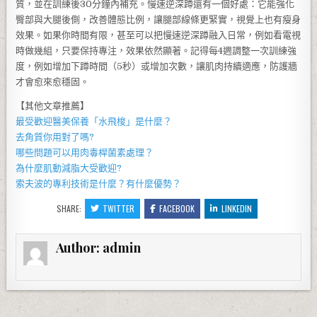
質，並在訓練後30分鐘內補充。慢速逆深蹲還有一個好處：它能強化
臀部與大腿後側，改善體態比例，讓腿部線條更緊實，視覺上也有瘦身
效果。如果你時間有限，甚至可以把慢速逆深蹲融入日常，例如看電視
時做幾組，只要保持專注，效果依然顯著。記得每4週調整一次訓練強
度，例如增加下蹲時間（5秒）或增加次數，讓肌肉持續適應，防護牆
才會愈來愈穩固。
【其他文章推薦】
最受歡迎醫美保養「
水飛梭
」是什麼？
去角質
你用對了嗎?
哪些問題可以用
肉毒桿菌
素處理？
為什麼
肌動減脂
大受歡迎?
索夫波
的專利技術是什麼？有什麼優勢？
SHARE:
TWITTER
FACEBOOK
LINKEDIN
Author:
admin