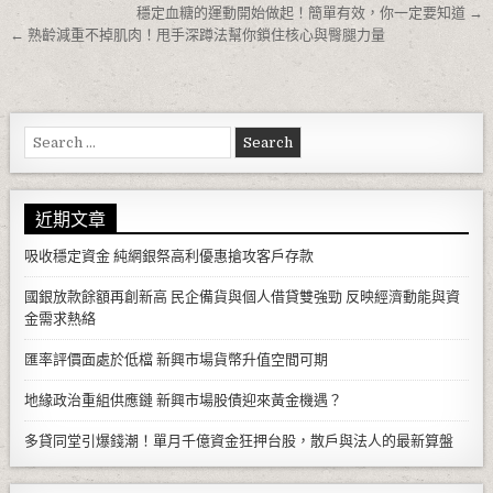
文章導覽
穩定血糖的運動開始做起！簡單有效，你一定要知道 →
← 熟齡減重不掉肌肉！甩手深蹲法幫你鎖住核心與臀腿力量
Search for:
近期文章
吸收穩定資金 純網銀祭高利優惠搶攻客戶存款
國銀放款餘額再創新高 民企備貨與個人借貸雙強勁 反映經濟動能與資
金需求熱絡
匯率評價面處於低檔 新興市場貨幣升值空間可期
地緣政治重組供應鏈 新興市場股債迎來黃金機遇？
多貸同堂引爆錢潮！單月千億資金狂押台股，散戶與法人的最新算盤