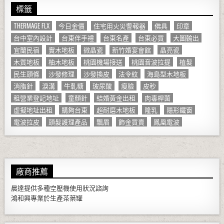
標籤
THERMAGE FLX
今日金價
住宅用火災警報器
佛具
印章
台中室內設計
台東伴手禮
台東名產
台東必買
大圖輸出
宜蘭民宿
實木地板
微晶瓷
新竹婚宴會館
晶亮瓷
木質地板
柚木地板
桃園機場接送
桃園音波拉提
植髮
民生頭條
沙發修理
沙發換皮
法令紋
海島型木地板
消脂針
淚溝
牛軋糖
玻尿酸
瘦臉
皮秒
租營業登記地址
童顏針
結婚黃金出租
肉毒桿菌
虛擬地址出租
購夠台東
超耐磨木地板
隆乳
隱形鐵窗
電波拉皮
頭髮護理產品
飄眉
飾金買賣
鳳凰電波
廠商推薦
晨達提供多種
空壓機
使用狀況諮詢
鴻和興專業於生產
茶葉罐