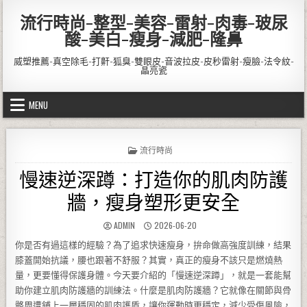
Skip to content
流行時尚-整型-美容-雷射-肉毒-玻尿
酸-美白-瘦身-減肥-隆鼻
威塑推薦-真空除毛-打鼾-狐臭-雙眼皮-音波拉皮-皮秒雷射-瘦臉-法令紋-
晶亮瓷
MENU
POSTED IN
流行時尚
慢速逆深蹲：打造你的肌肉防護
牆，瘦身塑形更安全
AUTHOR:
PUBLISHED DATE:
ADMIN
2026-06-20
你是否有過這樣的經驗？為了追求快速瘦身，拚命做高強度訓練，結果
膝蓋開始抗議，腰也跟著不舒服？其實，真正的瘦身不該只是燃燒熱
量，更要懂得保護身體。今天要介紹的「慢速逆深蹲」，就是一套能幫
助你建立肌肉防護牆的訓練法。什麼是肌肉防護牆？它就像在關節與骨
骼周遭鋪上一層穩固的肌肉護盾，讓你運動時更穩定，減少受傷風險，