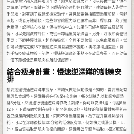
深度應至少讓大腿與地面平行，如果活動度允許，可以再低一些，但不
要讓腰部拱起。關鍵在於下蹲過程必須均速且穩定，建議每個人先從空
手開始，對著鏡子或錄影檢查動作。常見錯誤包括膝蓋過度前移、背部
圓起、或者身體前傾，這些都會讓壓力落在腰椎而非目標肌群。為了避
免受傷，記得核心收緊，保持脊椎中立。如果你已經有膝蓋或腰部舊
傷，可以先讓教練評估，或從半蹲幅度開始練習。另外，呼吸節奏也很
重要：下蹲時慢吐氣，起身時吸氣，全程不要憋氣，以免血壓驟升。當
你可以流暢完成15下慢速逆深蹲且姿勢不變形，再考慮增加重量，例
如手持啞鈴或槓鈴。記住，慢速逆深蹲的重點不在於舉多重，而在於每
一個下蹲都像是用肌肉在雕刻保護層。
結合瘦身計畫：慢速逆深蹲的訓練安
排
想要透過慢速逆深蹲來瘦身，單純只做這個動作是不夠的，需要搭配有
氧與飲食調整。建議每週進行3至4次訓練，每次訓練先以動態伸展熱
身5分鐘，然後進行慢速逆深蹲作為主訓練。你可以安排4組，每組8至
12下，下蹲時間控制在4秒，組間休息60秒。這樣的訓練量對初學者來
說已經足夠刺激肌肉生長，同時不會過度疲勞。為了提升整體熱量消
耗，可以在深蹲後接續20分鐘的低強度有氧，例如快走或滑步機。此
外，蛋白質攝取是肌肉修復的關鍵，建議每公斤體重攝取1.6至2克蛋白