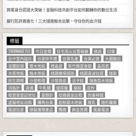
跨業身分認證大突破！金融科技共創平台如何翻轉你的數位生活
銀行防詐再進化！三大措施聯合出擊，守住你的血汗錢
標籤
THERMAGE FLX
今日金價
住宅用火災警報器
佛具
印章
台中室內設計
台東伴手禮
台東名產
台東必買
大圖輸出
宜蘭民宿
實木地板
微晶瓷
新竹婚宴會館
晶亮瓷
木質地板
柚木地板
桃園機場接送
桃園音波拉提
植髮
民生頭條
沙發修理
沙發換皮
法令紋
海島型木地板
消脂針
淚溝
牛軋糖
玻尿酸
瘦臉
皮秒
租營業登記地址
童顏針
結婚黃金出租
肉毒桿菌
虛擬地址出租
購夠台東
超耐磨木地板
隆乳
隱形鐵窗
電波拉皮
頭髮護理產品
飄眉
飾金買賣
鳳凰電波