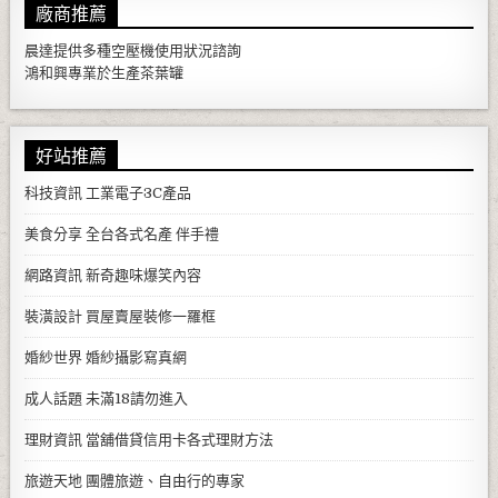
廠商推薦
晨達提供多種
空壓機
使用狀況諮詢
鴻和興專業於生產
茶葉罐
好站推薦
科技資訊
工業電子3C產品
美食分享
全台各式名產 伴手禮
網路資訊
新奇趣味爆笑內容
裝潢設計
買屋賣屋裝修一羅框
婚紗世界
婚紗攝影寫真網
成人話題
未滿18請勿進入
理財資訊
當舖借貸信用卡各式理財方法
旅遊天地
團體旅遊、自由行的專家