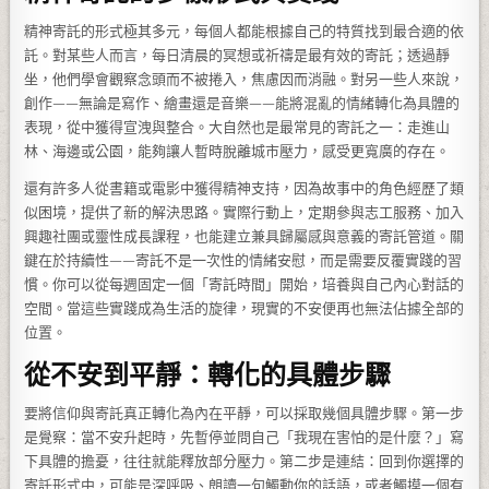
精神寄託的形式極其多元，每個人都能根據自己的特質找到最合適的依
託。對某些人而言，每日清晨的冥想或祈禱是最有效的寄託；透過靜
坐，他們學會觀察念頭而不被捲入，焦慮因而消融。對另一些人來說，
創作——無論是寫作、繪畫還是音樂——能將混亂的情緒轉化為具體的
表現，從中獲得宣洩與整合。大自然也是最常見的寄託之一：走進山
林、海邊或公園，能夠讓人暫時脫離城市壓力，感受更寬廣的存在。
還有許多人從書籍或電影中獲得精神支持，因為故事中的角色經歷了類
似困境，提供了新的解決思路。實際行動上，定期參與志工服務、加入
興趣社團或靈性成長課程，也能建立兼具歸屬感與意義的寄託管道。關
鍵在於持續性——寄託不是一次性的情緒安慰，而是需要反覆實踐的習
慣。你可以從每週固定一個「寄託時間」開始，培養與自己內心對話的
空間。當這些實踐成為生活的旋律，現實的不安便再也無法佔據全部的
位置。
從不安到平靜：轉化的具體步驟
要將信仰與寄託真正轉化為內在平靜，可以採取幾個具體步驟。第一步
是覺察：當不安升起時，先暫停並問自己「我現在害怕的是什麼？」寫
下具體的擔憂，往往就能釋放部分壓力。第二步是連結：回到你選擇的
寄託形式中，可能是深呼吸、朗讀一句觸動你的話語，或者觸摸一個有