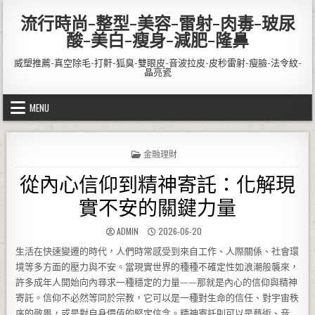
Skip to content
流行時尚-整型-美容-雷射-肉毒-玻尿
酸-美白-瘦身-減肥-隆鼻
威塑推薦-真空除毛-打鼾-狐臭-雙眼皮-音波拉皮-皮秒雷射-瘦臉-法令紋-
晶亮瓷
MENU
POSTED IN
金融理財
從內心信仰到精神寄託：化解現
實不安的關鍵力量
AUTHOR:
PUBLISHED DATE:
ADMIN
2026-06-20
生活在快速變遷的時代，人們時常感受到來自工作、人際關係、社會環
境等多方面的壓力與不安。當現實世界的種種不確定性如浪潮般襲來，
許多成年人開始向內尋求一種穩定的力量——那就是內心的信仰與精神
寄託。信仰不必然等同於宗教，它可以是一種對生命的信任、對宇宙秩
序的敬畏，或是對自身價值的堅定信念。精神寄託則可以是藝術、音