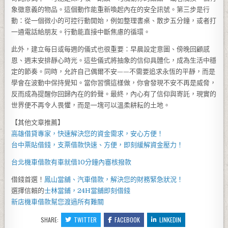
象徵意義的物品。這個動作能重新喚起內在的安全訊號。第三步是行
動：從一個微小的可控行動開始，例如整理書桌、散步五分鐘，或者打
一通電話給朋友。行動能直接中斷焦慮的循環。
此外，建立每日或每週的儀式也很重要：早晨設定意圖、傍晚回顧感
恩、週末安排靜心時光。這些儀式將抽象的信仰具體化，成為生活中穩
定的節奏。同時，允許自己偶爾不安——不需要追求永恆的平靜，而是
學會在波動中保持覺知。當你習慣這樣做，你會發現不安不再是威脅，
反而成為提醒你回歸內在的鈴聲。最終，內心有了信仰與寄託，現實的
世界便不再令人畏懼，而是一塊可以溫柔耕耘的土地。
【其他文章推薦】
高雄借貸
專家，快速解決您的資金需求，安心方便！
台中票貼借錢
，支票借款快速、方便，即刻緩解資金壓力！
台北機車借款
有車就借10分鐘內審核撥款
借錢首選！
鳳山當舖
、汽車借款，解決您的財務緊急狀況！
選擇信賴的
士林當鋪
，
24H當舖
即刻借錢
新店機車借款
幫您渡過所有難關
SHARE:
TWITTER
FACEBOOK
LINKEDIN