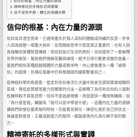
信仰的根基：內在力量的源頭
精神寄託的多樣形式與實踐
從不安到平靜：轉化的具體步驟
信仰的根基：內在力量的源頭
信仰並非憑空而來，它通常產生於個人深刻的體驗或持續的反思。許多
人因為經歷一場重大挫折，反而開始思考什麼是真正重要的；也有人因
為接觸到某種智慧傳統，而找到指引生活的原則。信仰提供了一套解釋
世界的框架，幫助我們理解苦難與順境，賦予日常行動更深層的意義。
當我們相信某種超越個體的力量或秩序時，內心便會產生一種「被撐
住」的感覺，彷彿在風暴中仍有根穩固的繩索繫著自己。
從神經科學的角度看，堅定的信仰會活化大腦中與安全感和獎賞相關的
區域，降低皮質醇等壓力荷爾蒙的分泌。這解釋了為何有信仰的人面對
危機時較不容易恐慌。信仰不是逃避現實，而是提供一種視角轉換：從
「為什麼是我」轉變為「我可以從中學習什麼」。這種內在力量的源頭
讓我們即使在最黑暗的時刻，仍能看見微光。練習扎根於自己的信念，
無論是對善良、正義或創造力的堅持，都能逐漸內化為化解不安的動
力。
精神寄託的多樣形式與實踐