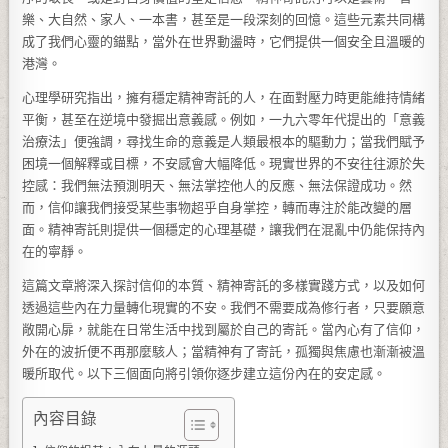
樂、大自然、家人、一本書，甚至是一段深刻的回憶。這些元素共同構
成了我們心靈的錨點，當外在世界動盪時，它們提供一個安全且溫暖的
港灣。
心理學研究指出，擁有穩定精神寄託的人，在面對壓力時更能維持情緒
平衡，甚至在逆境中發掘出意義感。例如，一九六零年代提出的「意義
治療法」便強調，尋找生命的意義是人類最根本的驅動力；當我們賦予
困境一個解釋或目標，不安感會大幅降低。現實世界的不安往往源於失
控感：我們無法預測明天、無法掌控他人的反應、無法保證成功。然
而，信仰讓我們接受某些事物超乎自身掌控，轉而專注於能改變的層
面。精神寄託則提供一個穩定的心理基礎，讓我們在混亂中仍能保持內
在的寧靜。
這篇文章將深入探討信仰的本質、精神寄託的多樣實踐方式，以及如何
透過這些內在力量轉化現實的不安。我們不需要成為修行者，只要願意
敞開心扉，就能在日常生活中找到屬於自己的寄託。當內心有了信仰，
外在的波折便不再那麼駭人；當精神有了寄託，孤獨與焦慮也漸漸被溫
暖所取代。以下三個面向將引領你逐步建立這份內在的安定感。
內容目錄