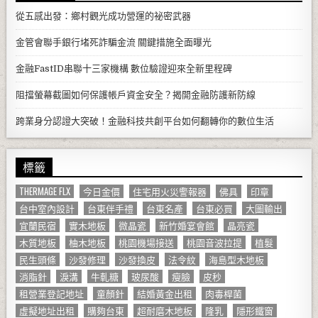
從五感出發：鄉村觀光成功營運的祕密武器
金管會聯手銀行堵死詐騙金流 關鍵措施全面曝光
金融FastID串聯十三家機構 數位驗證迎來全新里程碑
阻擋螢幕截圖如何保護帳戶資金安全？揭開金融防護新防線
跨業身分認證大突破！金融科技共創平台如何翻轉你的數位生活
標籤
THERMAGE FLX
今日金價
住宅用火災警報器
佛具
印章
台中室內設計
台東伴手禮
台東名產
台東必買
大圖輸出
宜蘭民宿
實木地板
微晶瓷
新竹婚宴會館
晶亮瓷
木質地板
柚木地板
桃園機場接送
桃園音波拉提
植髮
民生頭條
沙發修理
沙發換皮
法令紋
海島型木地板
消脂針
淚溝
牛軋糖
玻尿酸
瘦臉
皮秒
租營業登記地址
童顏針
結婚黃金出租
肉毒桿菌
虛擬地址出租
購夠台東
超耐磨木地板
隆乳
隱形鐵窗