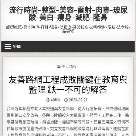
Skip to content
流行時尚-整型-美容-雷射-肉毒-玻尿
酸-美白-瘦身-減肥-隆鼻
威塑推薦-真空除毛-打鼾-狐臭-雙眼皮-音波拉皮-皮秒雷射-瘦臉-法令紋-
晶亮瓷
MENU
POSTED IN
生活情報
友善路網工程成敗關鍵在教育與
監理 缺一不可的解答
AUTHOR:
PUBLISHED DATE:
ADMIN
2026-06-21
台灣近年積極推動人本交通與友善路網，從人行道拓寬、無障礙斜坡設
置到路口安全改善，各縣市陸續投入大量資源。然而，工程完工後，民
眾常發現鋪面破損、斜坡過陡、標線不清等問題，甚至因用路人習慣不
佳導致設施閒置或破壞。究竟友善路網的願景為何難以落實？關鍵在於
工程教育與監理機制兩者缺一不可。工程教育不僅涵蓋設計與施工人員