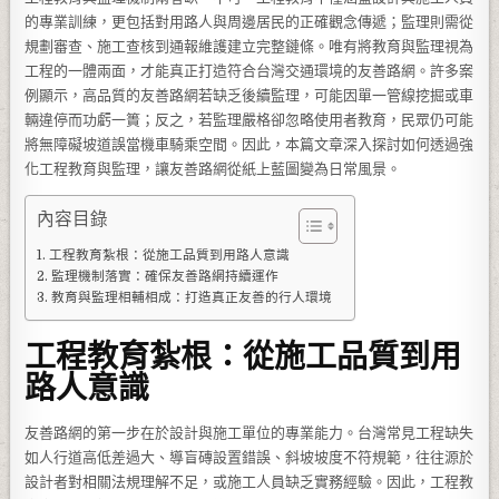
的專業訓練，更包括對用路人與周邊居民的正確觀念傳遞；監理則需從
規劃審查、施工查核到通報維護建立完整鏈條。唯有將教育與監理視為
工程的一體兩面，才能真正打造符合台灣交通環境的友善路網。許多案
例顯示，高品質的友善路網若缺乏後續監理，可能因單一管線挖掘或車
輛違停而功虧一簣；反之，若監理嚴格卻忽略使用者教育，民眾仍可能
將無障礙坡道誤當機車騎乘空間。因此，本篇文章深入探討如何透過強
化工程教育與監理，讓友善路網從紙上藍圖變為日常風景。
內容目錄
工程教育紮根：從施工品質到用路人意識
監理機制落實：確保友善路網持續運作
教育與監理相輔相成：打造真正友善的行人環境
工程教育紮根：從施工品質到用
路人意識
友善路網的第一步在於設計與施工單位的專業能力。台灣常見工程缺失
如人行道高低差過大、導盲磚設置錯誤、斜坡坡度不符規範，往往源於
設計者對相關法規理解不足，或施工人員缺乏實務經驗。因此，工程教