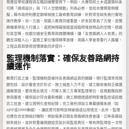
育應從學校課程與在職訓練雙管齊下。例如，大專院校土木或建築科系
可將「通用設計」與「行人空間規劃」列為必修，並結合實際案例模
擬；縣市政府則應定期舉辦施工廠商教育訓練，針對常見缺失進行實地
操作教學。另一方面，用路人教育同樣重要。許多民眾為了方便，習慣
將機車停在人行道上，或把無障礙坡道當成臨時堆放物品的空間。透過
社區宣導、校園交通安全教育與媒體傳播，讓「友善路網人人有責」的
觀念深植人心。當施工單位懂得精準放樣、用路人學會尊重行人路權，
工程品質與使用習慣便能同步提升。
監理機制落實：確保友善路網持
續運作
教育打底之後，監理機制是維持友善路網品質的關鍵。現行監理常見問
題包括：設計審查流於形式、施工抽查人力不足、竣工驗收後缺乏維護
通報管道。要改善此情況，可導入第三方專業監理單位，從規劃階段即
參與審查，確保設計符合最新規範；施工期間透過即時影像監控或民間
志工巡查，建立透明化查核紀錄；完工後則須設立專屬通報系統（如
APP或1999專線），讓民眾可即時反映破損或佔用情況。此外，監理
也應包含定期檢討機制，例如每季召開友善路網改善會議，公佈各路段
缺失統計，並針對重複問題追究設計與監造責任。唯有將監理從一次性
的查核擴展為全生命週期的管理，才能避免友善路網淪為曇花一現的政