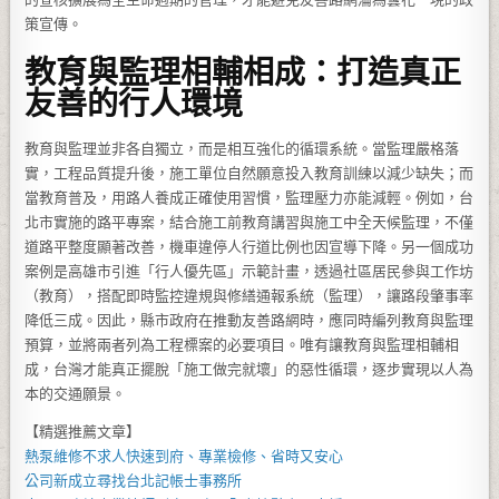
策宣傳。
教育與監理相輔相成：打造真正
友善的行人環境
教育與監理並非各自獨立，而是相互強化的循環系統。當監理嚴格落
實，工程品質提升後，施工單位自然願意投入教育訓練以減少缺失；而
當教育普及，用路人養成正確使用習慣，監理壓力亦能減輕。例如，台
北市實施的路平專案，結合施工前教育講習與施工中全天候監理，不僅
道路平整度顯著改善，機車違停人行道比例也因宣導下降。另一個成功
案例是高雄市引進「行人優先區」示範計畫，透過社區居民參與工作坊
（教育），搭配即時監控違規與修繕通報系統（監理），讓路段肇事率
降低三成。因此，縣市政府在推動友善路網時，應同時編列教育與監理
預算，並將兩者列為工程標案的必要項目。唯有讓教育與監理相輔相
成，台灣才能真正擺脫「施工做完就壞」的惡性循環，逐步實現以人為
本的交通願景。
【精選推薦文章】
熱泵維修
不求人快速到府、專業檢修、省時又安心
公司新成立尋找
台北記帳士事務所