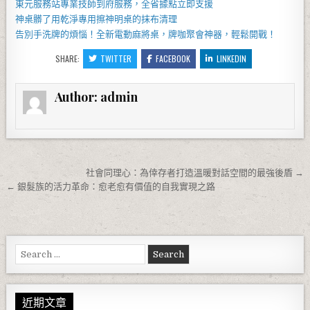
東元服務站
專業技師到府服務，全省據點立即支援
神桌
髒了用乾淨專用擦神明桌的抹布清理
告別手洗牌的煩惱！全新
電動麻將桌
，牌咖聚會神器，輕鬆開戰！
SHARE:
TWITTER
FACEBOOK
LINKEDIN
Author:
admin
文章導覽
社會同理心：為倖存者打造溫暖對話空間的最強後盾 →
← 銀髮族的活力革命：愈老愈有價值的自我實現之路
Search for:
近期文章