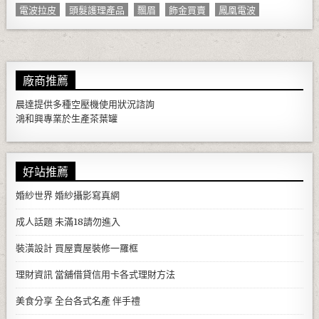
電波拉皮
頭髮護理產品
飄眉
飾金買賣
鳳凰電波
廠商推薦
晨達提供多種
空壓機
使用狀況諮詢
鴻和興專業於生產
茶葉罐
好站推薦
婚紗世界
婚紗攝影寫真網
成人話題
未滿18請勿進入
裝潢設計
買屋賣屋裝修一羅框
理財資訊
當舖借貸信用卡各式理財方法
美食分享
全台各式名產 伴手禮