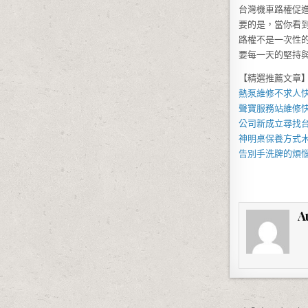
台灣機車路權促
要的是，當你看
路權不是一次性
要每一天的堅持
【精選推薦文章
熱泵維修
不求人
聲寶服務站
維修
公司新成立尋找
神明桌
保養方式
告別手洗牌的煩
A