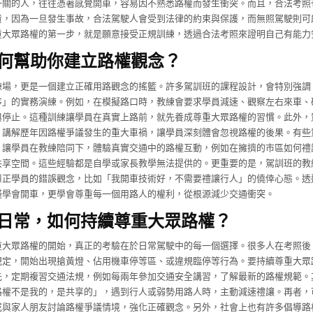
一關的人，往往憑著感覺開車，容易因不熟悉路權而發生衝突。而且，合法考照
責，因為一旦發生事故，合法駕駛人會受到法律的約束與保護，而無照駕駛則可
重大眾路權的第一步，就是願意接受正規訓練，透過合法考照來證明自己有能力
何幫助你建立路權觀念？
練場，更是一個建立正確用路觀念的搖籃。許多駕訓班的課程設計，會特別強調
序」的實務演練。例如，在模擬路口時，教練會要求學員減速、觀察左右來車、
與停止。這種訓練讓學員在真實上路前，就先養成尊重大眾路權的習慣。此外，
，講解歷年因路權爭議發生的重大車禍，讓學員深刻體會忽視路權的後果。有些
，讓學員在教練陪同下，體驗真實交通中的路權互動，例如在擁擠的市區如何禮
共享空間。這些經驗都是自學或家長教學無法提供的。更重要的是，駕訓班的教
糾正學員的錯誤觀念，比如「我開車技術好，不需要禮讓行人」的僥倖心態。透
僅學會開車，更學會尊重每一個用路人的權利，從根源減少交通衝突。
日常，如何持續尊重大眾路權？
重大眾路權的開始，真正的考驗在於日常駕駛中的每一個選擇。很多人在考照後
規定，開始出現搶黃燈、佔用機車停等區、或違規臨停等行為。要持續尊重大眾
先，定期複習交通法規，例如每兩年參加交通安全講習，了解最新的路權規範。
路權不是我的，是共享的」，遇到行人或弱勢用路人時，主動減速禮讓。再者，
或與家人朋友討論路權爭議情境，強化正確觀念。另外，社會上也有許多倡導路