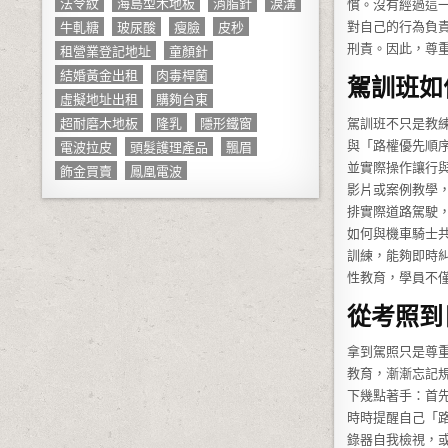
法令紋
海島型木地板
消脂針
淚溝
慣。沒有經過這
牛軋糖
玻尿酸
瘦臉
皮秒
對自己的行為負
租營業登記地址
童顏針
刑責。因此，尊
結婚黃金出租
肉毒桿菌
駕訓班如
虛擬地址出租
購夠台東
超耐磨木地板
隆乳
隱形鐵窗
駕訓班不只是教
電波拉皮
頭髮護理產品
飄眉
與「路權優先順
並實際操作讓行
飾金買賣
鳳凰電波
影片或案例教學
排實際道路駕駛
如何與機車騎士
訓練，能夠即時
性教育，學員不
從考照到
拿到駕照只是尊
教育，漸漸忘記
下幾點著手：首
時時提醒自己「
錄器自我檢視，