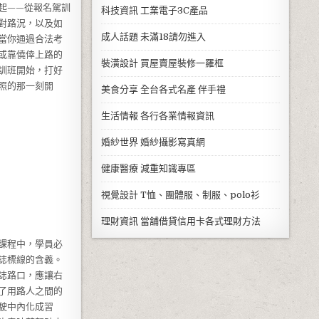
起——從報名駕訓
科技資訊
工業電子3C產品
對路況，以及如
成人話題
未滿18請勿進入
當你通過合法考
或靠僥倖上路的
裝潢設計
買屋賣屋裝修一羅框
訓班開始，打好
照的那一刻開
美食分享
全台各式名產 伴手禮
生活情報
各行各業情報資訊
婚紗世界
婚紗攝影寫真網
健康醫療
減重知識專區
視覺設計
T恤、團體服、制服、polo衫
理財資訊
當舖借貸信用卡各式理財方法
課程中，學員必
誌標線的含義。
誌路口，應讓右
了用路人之間的
駛中內化成習