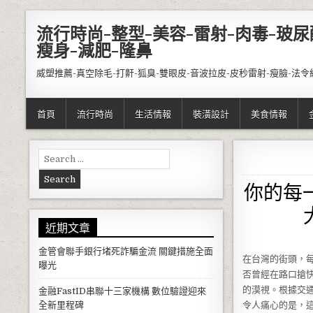
Skip to content
流行時尚-整型-美容-雷射-肉毒-玻尿
瘦身-減肥-隆鼻
威塑推薦-真空除毛-打鼾-狐臭-雙眼皮-音波拉皮-皮秒雷射-瘦臉-法令
首頁
流行時尚
生活情報
裝潢設計
美食情報
Search for:
你的每
近期文章
金管會聯手銀行堵死詐騙金流 關鍵措施全面
在台灣的街頭，
曝光
否曾經在路口搶
的漠視。根據交
金融FastID串聯十三家機構 數位驗證迎來
全新里程碑
令人痛心的是，