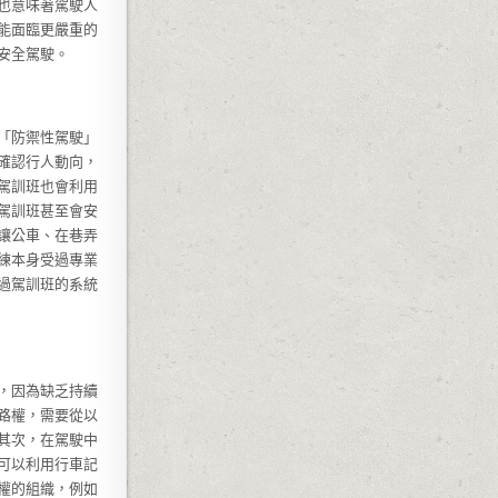
也意味著駕駛人
能面臨更嚴重的
安全駕駛。
「防禦性駕駛」
確認行人動向，
駕訓班也會利用
駕訓班甚至會安
讓公車、在巷弄
練本身受過專業
過駕訓班的系統
，因為缺乏持續
路權，需要從以
其次，在駕駛中
可以利用行車記
權的組織，例如