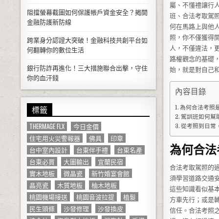
屬、不懂禮讓行
阻擋螢幕截圖如何保護帳戶資金安全？揭開
班、合法考取駕
金融防護新防線
何在馬路上與他
照，你不僅獲得
跨業身分認證大突破！金融科技共創平台如
人，不僅違法，
何翻轉你的數位生活
路權觀念的基礎
銀行防詐再進化！三大措施聯合出擊，守住
始，就是對自己
你的血汗錢
內容目錄
標籤
為何合法考照
駕訓班如何幫
THERMAGE FLX
今日金價
從考照到日常
住宅用火災警報器
佛具
印章
為何合法
台中室內設計
台東伴手禮
台東名產
台東必買
大圖輸出
宜蘭民宿
合法考取駕照的
實木地板
微晶瓷
新竹婚宴會館
須學習道路交通
晶亮瓷
木質地板
柚木地板
這些知識看似基
桃園機場接送
桃園音波拉提
植髮
方車先行；或是
民生頭條
沙發修理
沙發換皮
信任。合法考照