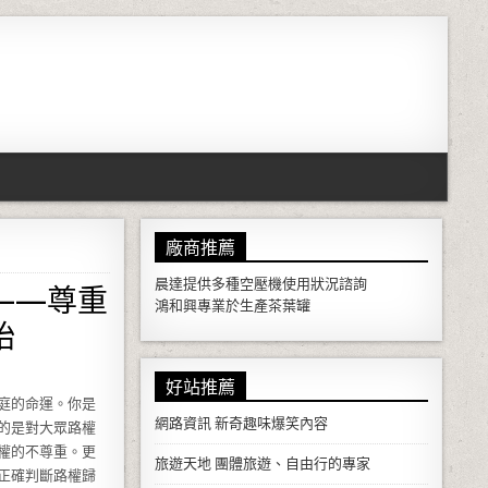
廠商推薦
——尊重
晨達提供多種
空壓機
使用狀況諮詢
鴻和興專業於生產
茶葉罐
始
好站推薦
庭的命運。你是
網路資訊
新奇趣味爆笑內容
的是對大眾路權
權的不尊重。更
旅遊天地
團體旅遊、自由行的專家
正確判斷路權歸