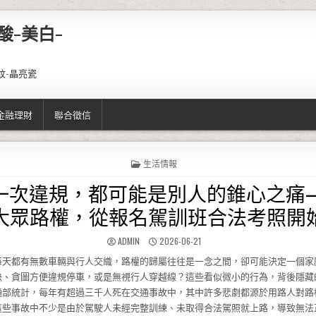
酸-美白-
紋-晶亮瓷
金融理財
聯合徵信
POSTED IN
生活情報
一次違規，都可能是別人的錐心之痛
大眾路權，從報名駕訓班合法考照開
AUTHOR:
PUBLISHED DATE:
ADMIN
2026-06-21
每天都有無數車輛與行人交織，路權的歸屬往往是一念之間，卻可能決定一個家
快、貪圖方便違規停車，或是無視行人穿越線？這些看似微小的行為，背後隱藏
通部統計，每年有超過三千人死在交通事故中，其中許多悲劇都源於用路人對路
這些事故中不少是由於駕駛人未經完整訓練、未取得合法駕照就上路，導致無法