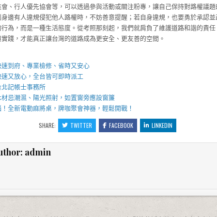
進會、行人優先協會等，可以透過參與活動或關注粉專，讓自己保持對路權議題
到身邊有人違規侵犯他人路權時，不妨善意提醒；若自身違規，也要勇於承認並
的行為，而是一種生活態度。從考照那刻起，我們就肩負了維護道路和諧的責任
與實踐，才能真正讓台灣的道路成為更安全、更友善的空間。
】
快速到府、專業檢修、省時又安心
快速又放心，全台皆可即時派工
台北記帳士事務所
木材忌潮濕、陽光照射，如置窗旁應設窗簾
惱！全新
電動麻將桌
，牌咖聚會神器，輕鬆開戰！
SHARE:
TWITTER
FACEBOOK
LINKEDIN
uthor:
admin