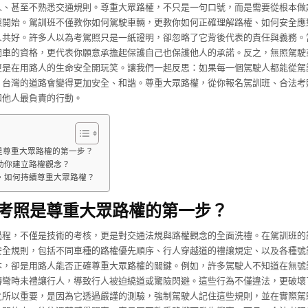
人、甚至不熟悉交通規則。尊重大眾路權，不只是一句口號，而是需要從根本做
照開始。駕訓班不僅教你如何駕駛車輛，更教你如何正確理解路權、如何安全應
人共好。許多人以為考駕照只是一紙證明，卻忽略了它背後代表的責任與義務。
開車的資格，更代表你願意承擔起保護自己也保護他人的承諾。反之，無照駕駛
更是在用路人的生命安全開玩笑。讓我們一起反思：如果每一個駕駛人都能從駕
，台灣的道路會變得更加安全、和諧。尊重大眾路權，從你報名駕訓班、合法考
和他人最負責的行動。
是尊重大眾路權的第一步？
助你建立路權觀念？
，如何持續尊重大眾路權？
考照是尊重大眾路權的第一步？
過程，不僅是技術的考核，更是對交通法規與路權觀念的全面洗禮。在駕訓班的
安全規則，包括不同車種的路權優先順序、行人穿越道的禮讓規定、以及各種號
本，卻是用路人能否正確尊重大眾路權的關鍵。例如，許多駕駛人不知道在無號
轉彎時未禮讓行人，導致行人被迫繞道或驚險閃避。這些行為不僅違法，更破壞
之所以重要，是因為它透過嚴謹的測驗，強制駕駛人記住這些規則，並在實際駕