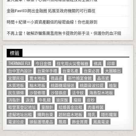
金融FastID跨出金融圈 拓展至政府機關的可行路徑
時間＋紀律＝小資資產翻倍的秘密曲線！你也能辦到
不再上當！破解詐騙集團濫用無卡提款的新手法，保護你的血汗錢
標籤
THERMAGE FLX
今日金價
住宅用火災警報器
佛具
印章
台中室內設計
台東伴手禮
台東名產
台東必買
大圖輸出
宜蘭民宿
實木地板
微晶瓷
新竹婚宴會館
晶亮瓷
木質地板
柚木地板
桃園機場接送
桃園音波拉提
植髮
民生頭條
沙發修理
沙發換皮
法令紋
海島型木地板
消脂針
淚溝
牛軋糖
玻尿酸
瘦臉
皮秒
租營業登記地址
童顏針
結婚黃金出租
肉毒桿菌
虛擬地址出租
購夠台東
超耐磨木地板
隆乳
隱形鐵窗
電波拉皮
頭髮護理產品
飄眉
飾金買賣
鳳凰電波