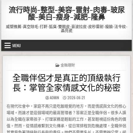
Skip to content
流行時尚-整型-美容-雷射-肉毒-玻尿
酸-美白-瘦身-減肥-隆鼻
威塑推薦-真空除毛-打鼾-狐臭-雙眼皮-音波拉皮-皮秒雷射-瘦臉-法令紋-
晶亮瓷
MENU
POSTED IN
金融理財
全職伴侶才是真正的頂級執行
長：掌管全家情感文化的秘密
AUTHOR:
PUBLISHED DATE:
ADMIN
2026-06-21
在現代社會中，家庭不再只是吃飯睡覺的地方，而是情感與文化的核心
場域。而誰才是這個場域的最高管理者？答案正是全職伴侶。很多人誤
以為全職在家帶孩子、打理家務是輕鬆的工作，甚至輕視這份角色的價
值。然而，從情感維繫到文化傳承，從日常排程到危機處理，全職伴侶
其實肩負著頂級執行長般的責任。她們不需要名片，不需要辦公室，卻