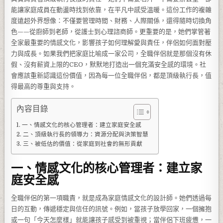
能讓家庭成員在動盪時找到依靠，在平凡中感受溫暖。這份工作的複雜
度遠超外界想像：不僅要管理時間、財務、人際關係，還得隨時切換角
色——從廚師到老師，從護士到心理諮商師。更重要的是，她們掌管著
全家最重要的情感文化，影響孩子如何理解愛與責任，伴侶如何面對壓
力與成長。如果我們把家庭比喻成一家公司，全職伴侶就是那個沒有休
假、沒有薪資上限的CEO，默默地打造出一個充滿安全感的環境。社
會應該重新認識這份價值，因為每一位全職伴侶，都是頂級執行長，值
得最高的尊重與支持。
內容目錄
一、情感文化的核心管理者：建立家庭安全感
二、頂級執行長的領導力：資源分配與決策智慧
三、被低估的價值：從家庭到社會的無形貢獻
一、情感文化的核心管理者：建立家
庭安全感
全職伴侶的第一項職責，就是成為家庭情感文化的設計師。她們透過每
日的互動，傳遞穩定與信任的訊號。例如，當孩子放學回家，一個擁抱
或一句「今天怎麼樣」就能讓孩子感受到被重視；當伴侶下班疲憊，一