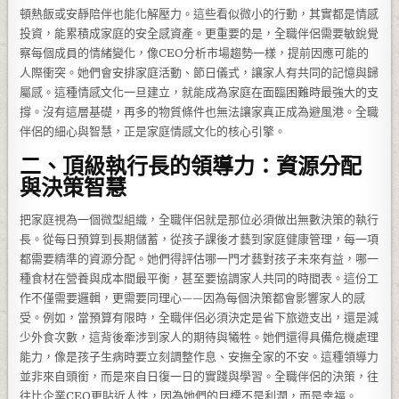
頓熱飯或安靜陪伴也能化解壓力。這些看似微小的行動，其實都是情感
投資，能累積成家庭的安全感資產。更重要的是，全職伴侶需要敏銳覺
察每個成員的情緒變化，像CEO分析市場趨勢一樣，提前因應可能的
人際衝突。她們會安排家庭活動、節日儀式，讓家人有共同的記憶與歸
屬感。這種情感文化一旦建立，就能成為家庭在面臨困難時最強大的支
撐。沒有這層基礎，再多的物質條件也無法讓家真正成為避風港。全職
伴侶的細心與智慧，正是家庭情感文化的核心引擎。
二、頂級執行長的領導力：資源分配
與決策智慧
把家庭視為一個微型組織，全職伴侶就是那位必須做出無數決策的執行
長。從每日預算到長期儲蓄，從孩子課後才藝到家庭健康管理，每一項
都需要精準的資源分配。她們得評估哪一門才藝對孩子未來有益，哪一
種食材在營養與成本間最平衡，甚至要協調家人共同的時間表。這份工
作不僅需要邏輯，更需要同理心——因為每個決策都會影響家人的感
受。例如，當預算有限時，全職伴侶必須決定是省下旅遊支出，還是減
少外食次數，這背後牽涉到家人的期待與犧牲。她們還得具備危機處理
能力，像是孩子生病時要立刻調整作息、安撫全家的不安。這種領導力
並非來自頭銜，而是來自日復一日的實踐與學習。全職伴侶的決策，往
往比企業CEO更貼近人性，因為她們的目標不是利潤，而是幸福。