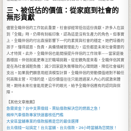
三、被低估的價值：從家庭到社會的
無形貢獻
儘管全職伴侶的工作如此重要，社會卻經常低估這份貢獻。許多人在談
到「全職」時，仍帶有刻板印象，認為這是沒有生產力的角色。但事實
上，全職伴侶的付出直接影響下一代的素質與社會的穩定。她們培養的
孩子，懂得感恩、負責，具備情緒管理能力，這些都是未來社會需要的
人才特質。此外，全職伴侶也能間接提升伴侶的工作效率——當家庭後
盾穩固，伴侶就能更專注於職場挑戰。從宏觀角度來看，全職伴侶其實
是在為社會減輕負擔：減少因家庭失衡導致的心理問題、降低社會福利
支出。如果我們願意用經濟模型計算，全職伴侶的勞動價值絕對不輸任
何高階主管。可惜的是，這份價值往往只能透過家人內心的感激來體
現。期待未來社會能用更公平的眼光，給予全職伴侶應有的認同與保
障。
【其他文章推薦】
急需資金？
台中支票借錢
、票貼借款解決您的燃眉之急！
楠梓汽車借款
專家快速審核低門檻
大安區當舖
專業的借款服務是您的最佳選擇
台北借錢
一站搞定！
台北當舖
、
台北借款
，
24小時當舖
為您開放！