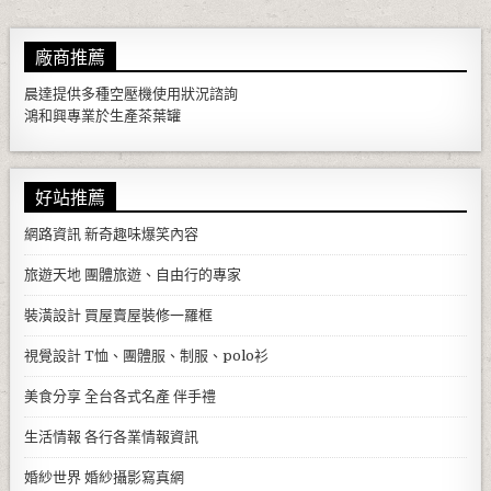
廠商推薦
晨達提供多種
空壓機
使用狀況諮詢
鴻和興專業於生產
茶葉罐
好站推薦
網路資訊
新奇趣味爆笑內容
旅遊天地
團體旅遊、自由行的專家
裝潢設計
買屋賣屋裝修一羅框
視覺設計
T恤、團體服、制服、polo衫
美食分享
全台各式名產 伴手禮
生活情報
各行各業情報資訊
婚紗世界
婚紗攝影寫真網