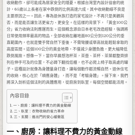
收納動作，卻可能成為居家安全的隱憂。根據台灣室內設計協會的統
計，65歲以上長者在家中跌倒的比例高達六成，其中收納動線不良是
主要原因之一。因此，專為退休族打造的家宅設計，不再只是美觀與
否，而是能否讓生活更省力、更安全。在這樣的背景下，「黃金100公
分」省力收納法則應運而生。這個概念源自日本老宅改造經驗，強調將
日常使用頻率最高的物品，全部收納在離地面80公分到120公分的垂
直範圍內，也就是雙手臂自然下垂後，不需彎腰或舉高就能輕鬆拿取的
高度區間。這個100公分的黃金地帶，不僅減少身體負擔，更大幅降低
跌倒風險。想像一下，當你早晨想泡杯茶，茶壺、茶杯、茶葉都整齊排
列在伸手可及的位置，不必蹲下翻找低櫃，也不必爬上椅子取高處的罐
子。這種設計就像為身體量身打造，讓每個動作都流暢自然。退休住宅
的收納，核心在於「順應身體」，而不是「考驗身體」。接下來，我們
將深入剖析這個法則的具體應用，從廚房到臥室，每個空間都能活用。
內容目錄
一、廚房：讓料理不費力的黃金動線
二、臥室：衣物收納的省力革命
三、玄關：進出門的安心緩衝區
一、廚房：讓料理不費力的黃金動線