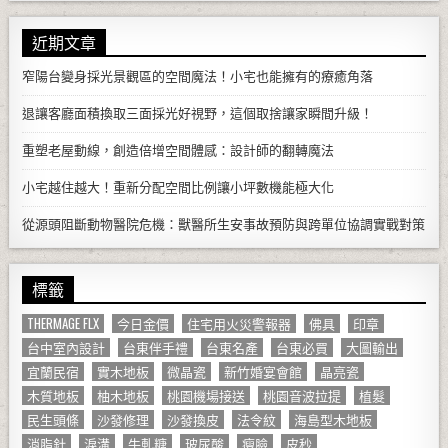
近期文章
窄陽台變身採光景觀區的空間魔法！小宅也能擁有的療癒角落
退讓客廳面積換取三面採光好視野，這個取捨讓家瞬間升級！
重塑老屋動線，創造倍增空間體感：設計師的翻轉魔法
小宅越住越大！重新分配空間比例讓小坪數機能極大化
從源頭阻斷動物醫院危機：獸醫所生安事故預防與跨單位協調實戰對策
標籤
THERMAGE FLX
今日金價
住宅用火災警報器
佛具
印章
台中室內設計
台東伴手禮
台東名產
台東必買
大圖輸出
宜蘭民宿
實木地板
微晶瓷
新竹婚宴會館
晶亮瓷
木質地板
柚木地板
桃園機場接送
桃園音波拉提
植髮
民生頭條
沙發修理
沙發換皮
法令紋
海島型木地板
消脂針
淚溝
牛軋糖
玻尿酸
瘦臉
皮秒