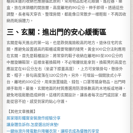
櫃與床邊的收納也應遵循此原則，常用物品如老花眼鏡、遙控器、藥
盒，放在床頭櫃的開放層，高度離地約90公分，伸手即得。透過這些
調整，長者每天穿衣、整理房間，都能像日常散步一樣輕鬆，不再因收
納而耗損體力。
三、玄關：進出門的安心緩衝區
玄關是每天進出的第一站，也是跌倒風險較高的地方。退休住宅的玄
關，應避免設置過高的鞋櫃或需要彎腰的矮凳。黃金100公分法則應用
在玄關，首先是鞋櫃設計：將常穿的鞋子收納在離地80至100公分的
中層旋轉鞋架，這樣坐著換鞋時，不必彎腰就能拿到。換鞋凳的高度也
應設定在45公分左右（坐姿下膝蓋高度），上方可安裝掛勾，懸掛外
套、帽子，掛勾高度落在120公分內。另外，可增設一個開放式小平
台，離地約100公分，用來放置鑰匙、錢包、口罩等隨身物品，出門時
順手取用。最後，玄關地面的材質應選用防滑係數高的木地板或地磚，
避免地毯鬆動造成絆倒。這樣的玄關設計，讓長者每次出門或回家，都
能從容不迫，感受到家的貼心守護。
【其他文章推薦】
居家
隱形鐵窗
安裝施作經驗分享
讓身體告訴你,怎麼選出好
床墊
!
一鍵絲滑升降
電動升降曬衣架
，讓晾衣成為優雅的享受