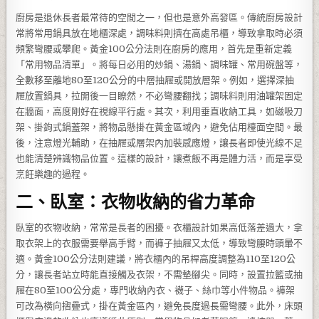
廚房是退休長者最常待的空間之一，但也是意外高發區。傳統廚房設計
常將常用鍋具放在地櫃深處，調味料則擠在高處吊櫃，導致拿取時必須
頻繁彎腰或攀爬。黃金100公分法則在廚房的應用，首先是重新定義
「常用物品清單」。將每日必用的炒鍋、湯鍋、調味罐、常用碗盤等，
全數移至離地80至120公分的中層抽屜或開放層架。例如，選擇深抽
屜放置鍋具，拉開後一目瞭然，不必彎腰翻找；調味料則用油罐架固定
在牆面，高度剛好在視線平行處。其次，利用垂直收納工具，如磁吸刀
架、掛鉤式鍋蓋架，將物品懸掛在黃金區域內，避免佔用檯面空間。最
後，注意燈光輔助，在抽屜或層架內加裝感應燈，讓長者即使光線不足
也能清楚辨識物品位置。這樣的設計，讓煮飯不再是體力活，而是享受
烹飪樂趣的過程。
二、臥室：衣物收納的省力革命
臥室的衣物收納，常常是長者的困擾。衣櫃設計如果高低落差過大，拿
取衣架上的衣服需要舉高手臂，而褲子抽屜又太低，導致彎腰時頭暈不
適。黃金100公分法則建議，將衣櫃內的吊桿高度調整為110至120公
分，讓長者站立時能直接觸及衣架，不需墊腳尖。同時，設置拉籃或抽
屜在80至100公分處，專門收納內衣、襪子、絲巾等小件物品。褲架
可改為橫向摺疊式，掛在黃金區內，避免長度過長需彎腰。此外，床頭