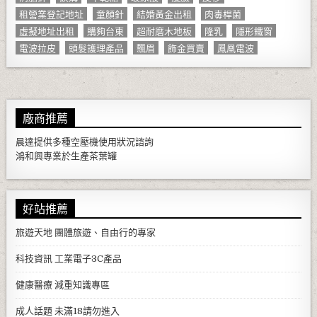
租營業登記地址
童顏針
結婚黃金出租
肉毒桿菌
虛擬地址出租
購夠台東
超耐磨木地板
隆乳
隱形鐵窗
電波拉皮
頭髮護理產品
飄眉
飾金買賣
鳳凰電波
廠商推薦
晨達提供多種
空壓機
使用狀況諮詢
鴻和興專業於生產
茶葉罐
好站推薦
旅遊天地
團體旅遊、自由行的專家
科技資訊
工業電子3C產品
健康醫療
減重知識專區
成人話題
未滿18請勿進入