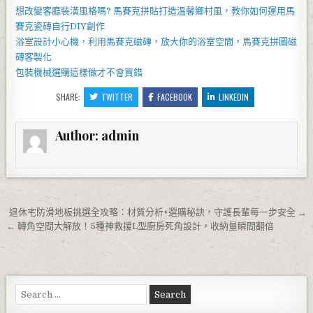
想改變客廳裝潢風格嗎?
馬賽克拼貼
打造溫馨鄉村風，教你如何運用
馬
賽克瓷磚
自行DIY創作
浴室設計小心機，利用
馬賽克磁磚
，放大你的浴室空間，
馬賽克拼圖
磁
磚客製化
包裝機械
選購這樣做才不會買錯
SHARE:
TWITTER
FACEBOOK
LINKEDIN
Author:
admin
文章導覽
退休宅防滑地板挑選全攻略：材質分析+選購秘訣，守護長輩每一步安全 →
← 轉角空間大解放！5種神救援L型廚房死角設計，收納量瞬間翻倍
Search for: