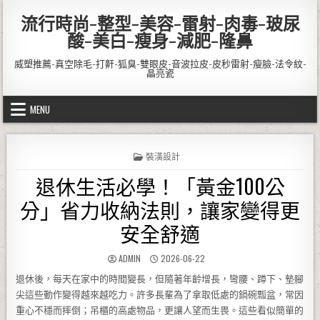
Skip to content
流行時尚-整型-美容-雷射-肉毒-玻尿
酸-美白-瘦身-減肥-隆鼻
威塑推薦-真空除毛-打鼾-狐臭-雙眼皮-音波拉皮-皮秒雷射-瘦臉-法令紋-
晶亮瓷
MENU
POSTED IN
裝潢設計
退休生活必學！「黃金100公
分」省力收納法則，讓家變得更
安全舒適
AUTHOR:
PUBLISHED DATE:
ADMIN
2026-06-22
退休後，每天在家中的時間變長，但隨著年齡增長，彎腰、蹲下、墊腳
尖這些動作變得越來越吃力。許多長輩為了拿取低處的鍋碗瓢盆，常因
重心不穩而摔倒；吊櫃的高處物品，更讓人望而生畏。這些看似簡單的