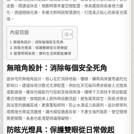
走動、閱讀或休息。規劃時需考量空間配置、傢具擺放與長者視力變
化，透過間接光源、多層次照明與智慧調光，打造真正貼心的居家光環
境。
內容目錄
無暗角設計：消除每個安全死角
防眩光燈具：保護雙眼從日常做起
智慧照明系統：便利生活與節能兼得
無暗角設計：消除每個安全死角
退休宅的無暗角設計，核心在於消除地板、樓梯、轉角與床邊等處的光
影缺口。建議採用分散式光源配置，例如在天花板四周安裝嵌入式燈具
或軌道燈，確保光線能均勻投射至每個角落。樓梯下方與扶手旁加裝感
應式地腳燈，夜間起床上廁所時自動亮起，避免摸黑踩空。廚房流理台
與浴室的鏡櫃區域，更需重點照明，防止水漬或刀具誤判。設計師常利
用間接光帶或洗牆燈，讓光線從牆面反射，不產生強烈陰影，使空間視
覺更開闊，長者也能清楚辨識障礙物。
防眩光燈具：保護雙眼從日常做起