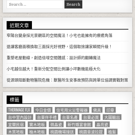
Search for:
近期文章
窄陽台變身採光景觀區的空間魔法！小宅也能擁有的療癒角落
退讓客廳面積換取三面採光好視野，這個取捨讓家瞬間升級！
重塑老屋動線，創造倍增空間體感：設計師的翻轉魔法
小宅越住越大！重新分配空間比例讓小坪數機能極大化
從源頭阻斷動物醫院危機：獸醫所生安事故預防與跨單位協調實戰對策
標籤
THERMAGE FLX
今日金價
住宅用火災警報器
佛具
印章
台中室內設計
台東伴手禮
台東名產
台東必買
大圖輸出
宜蘭民宿
實木地板
微晶瓷
新竹婚宴會館
晶亮瓷
木質地板
柚木地板
桃園機場接送
桃園音波拉提
植髮