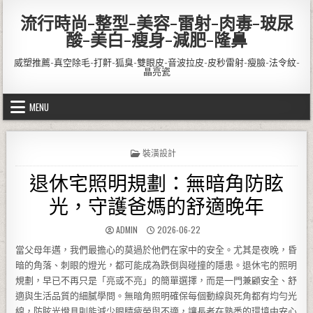
Skip to content
流行時尚-整型-美容-雷射-肉毒-玻尿
酸-美白-瘦身-減肥-隆鼻
威塑推薦-真空除毛-打鼾-狐臭-雙眼皮-音波拉皮-皮秒雷射-瘦臉-法令紋-
晶亮瓷
MENU
POSTED IN
裝潢設計
退休宅照明規劃：無暗角防眩
光，守護爸媽的舒適晚年
AUTHOR:
PUBLISHED DATE:
ADMIN
2026-06-22
當父母年邁，我們最擔心的莫過於他們在家中的安全。尤其是夜晚，昏
暗的角落、刺眼的燈光，都可能成為跌倒與碰撞的隱患。退休宅的照明
規劃，早已不再只是「亮或不亮」的簡單選擇，而是一門兼顧安全、舒
適與生活品質的細膩學問。無暗角照明確保每個動線與死角都有均勻光
線，防眩光燈具則能減少眼睛疲勞與不適，讓長者在熟悉的環境中安心