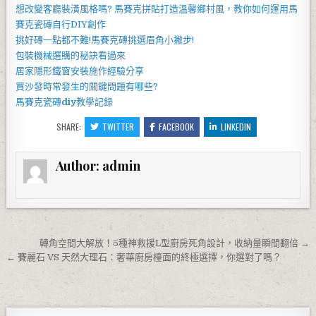
想改變客廳裝潢風格嗎?
馬賽克拼貼
打造溫馨鄉村風，教你如何運用
馬
賽克瓷磚
自行DIY創作
挑好磚一點都不難!
馬賽克磚
挑選眉角小撇步!
包裝機械
選購的秘訣看過來
居家
隱形鐵窗
安裝施作經驗分享
買
沙發
時常發生的關鍵問題有哪些?
馬賽克瓷磚
diy
教學記錄
SHARE:
TWITTER
FACEBOOK
LINKEDIN
Author:
admin
文章導覽
轉角空間大解放！5種神救援L型廚房死角設計，收納量瞬間翻倍 →
← 賽麗石 VS 天然大理石：奢華廚房檯面的終極選擇，你選對了嗎？