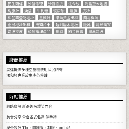
民生頭條
沙發修理
沙發換皮
法令紋
海島型木地板
消脂針
淚溝
牛軋糖
玻尿酸
瘦臉
皮秒
租營業登記地址
童顏針
結婚黃金出租
肉毒桿菌
虛擬地址出租
購夠台東
超耐磨木地板
隆乳
隱形鐵窗
電波拉皮
頭髮護理產品
飄眉
飾金買賣
鳳凰電波
廠商推薦
晨達提供多種
空壓機
使用狀況諮詢
鴻和興專業於生產
茶葉罐
好站推薦
網路資訊
新奇趣味爆笑內容
美食分享
全台各式名產 伴手禮
視覺設計
T恤、團體服、制服、polo衫