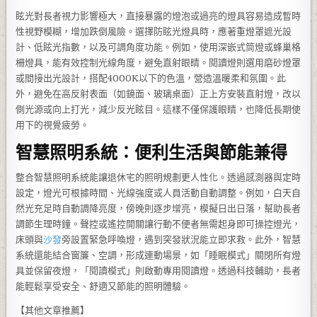
眩光對長者視力影響極大，直接暴露的燈泡或過亮的燈具容易造成暫時
性視野模糊，增加跌倒風險。選擇防眩光燈具時，應著重燈罩遮光設
計、低眩光指數，以及可調角度功能。例如，使用深嵌式筒燈或蜂巢格
柵燈具，能有效控制光線角度，避免直射眼睛。閱讀燈則選用磨砂燈罩
或間接出光設計，搭配4000K以下的色溫，營造溫暖柔和氛圍。此
外，避免在高反射表面（如鏡面、玻璃桌面）正上方安裝直射燈，改以
側光源或向上打光，減少反光眩目。這樣不僅保護眼睛，也降低長期使
用下的視覺疲勞。
智慧照明系統：便利生活與節能兼得
整合智慧照明系統能讓退休宅的照明規劃更人性化。透過感測器與定時
設定，燈光可根據時間、光線強度或人員活動自動調整。例如，白天自
然光充足時自動調降亮度，傍晚則逐步增亮，模擬日出日落，幫助長者
調節生理時鐘。聲控或遙控開關讓行動不便者無需起身即可操控燈光，
床頭與
沙發
旁設置緊急呼喚燈，遇到突發狀況能立即求救。此外，智慧
系統還能結合窗簾、空調，形成連動場景，如「睡眠模式」關閉所有燈
具並保留夜燈，「閱讀模式」則啟動專用閱讀燈。透過科技輔助，長者
能輕鬆享受安全、舒適又節能的照明體驗。
【其他文章推薦】