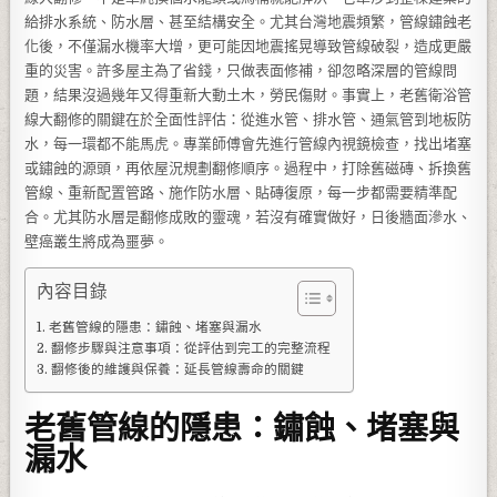
給排水系統、防水層、甚至結構安全。尤其台灣地震頻繁，管線鏽蝕老
化後，不僅漏水機率大增，更可能因地震搖晃導致管線破裂，造成更嚴
重的災害。許多屋主為了省錢，只做表面修補，卻忽略深層的管線問
題，結果沒過幾年又得重新大動土木，勞民傷財。事實上，老舊衛浴管
線大翻修的關鍵在於全面性評估：從進水管、排水管、通氣管到地板防
水，每一環都不能馬虎。專業師傅會先進行管線內視鏡檢查，找出堵塞
或鏽蝕的源頭，再依屋況規劃翻修順序。過程中，打除舊磁磚、拆換舊
管線、重新配置管路、施作防水層、貼磚復原，每一步都需要精準配
合。尤其防水層是翻修成敗的靈魂，若沒有確實做好，日後牆面滲水、
壁癌叢生將成為噩夢。
內容目錄
老舊管線的隱患：鏽蝕、堵塞與漏水
翻修步驟與注意事項：從評估到完工的完整流程
翻修後的維護與保養：延長管線壽命的關鍵
老舊管線的隱患：鏽蝕、堵塞與
漏水