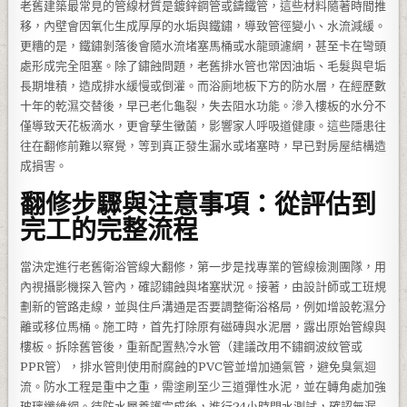
老舊建築最常見的管線材質是鍍鋅鋼管或鑄鐵管，這些材料隨著時間推
移，內壁會因氧化生成厚厚的水垢與鐵鏽，導致管徑變小、水流減緩。
更糟的是，鐵鏽剝落後會隨水流堵塞馬桶或水龍頭濾網，甚至卡在彎頭
處形成完全阻塞。除了鏽蝕問題，老舊排水管也常因油垢、毛髮與皂垢
長期堆積，造成排水緩慢或倒灌。而浴廁地板下方的防水層，在經歷數
十年的乾濕交替後，早已老化龜裂，失去阻水功能。滲入樓板的水分不
僅導致天花板滴水，更會孳生黴菌，影響家人呼吸道健康。這些隱患往
往在翻修前難以察覺，等到真正發生漏水或堵塞時，早已對房屋結構造
成損害。
翻修步驟與注意事項：從評估到
完工的完整流程
當決定進行老舊衛浴管線大翻修，第一步是找專業的管線檢測團隊，用
內視攝影機探入管內，確認鏽蝕與堵塞狀況。接著，由設計師或工班規
劃新的管路走線，並與住戶溝通是否要調整衛浴格局，例如增設乾濕分
離或移位馬桶。施工時，首先打除原有磁磚與水泥層，露出原始管線與
樓板。拆除舊管後，重新配置熱冷水管（建議改用不鏽鋼波紋管或
PPR管），排水管則使用耐腐蝕的PVC管並增加通氣管，避免臭氣迴
流。防水工程是重中之重，需塗刷至少三道彈性水泥，並在轉角處加強
玻璃纖維網。待防水層養護完成後，進行24小時閉水測試，確認無漏