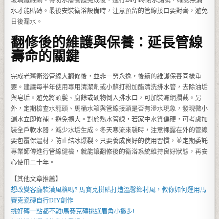
水才能貼磚。最後安裝衛浴設備時，注意預留的管線接口要對齊，避免
日後漏水。
翻修後的維護與保養：延長管線
壽命的關鍵
完成老舊衛浴管線大翻修後，並非一勞永逸，後續的維護保養同樣重
要。建議每半年使用專用清潔劑或小蘇打粉加醋清洗排水管，去除油垢
與皂垢。避免將頭髮、廚餘或硬物倒入排水口，可加裝濾網攔截。另
外，定期檢查水龍頭、馬桶水箱與管線接頭是否有滲水現象，發現微小
漏水立即修補，避免擴大。對於熱水管線，若家中水質偏硬，可考慮加
裝全戶軟水器，減少水垢生成。冬天寒流來襲時，注意裸露在外的管線
要包覆保溫材，防止結冰爆裂。只要養成良好的使用習慣，並定期委託
專業師傅進行管線健檢，就能讓翻修後的衛浴系統維持良好狀態，再安
心使用二十年。
【其他文章推薦】
想改變客廳裝潢風格嗎?
馬賽克拼貼
打造溫馨鄉村風，教你如何運用
馬
賽克瓷磚
自行DIY創作
挑好磚一點都不難!
馬賽克磚
挑選眉角小撇步!