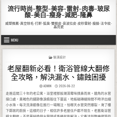
Skip to content
流行時尚-整型-美容-雷射-肉毒-玻尿
酸-美白-瘦身-減肥-隆鼻
威塑推薦-真空除毛-打鼾-狐臭-雙眼皮-音波拉皮-皮秒雷射-瘦臉-法令紋-
晶亮瓷
MENU
POSTED IN
裝潢設計
老屋翻新必看！衛浴管線大翻修
全攻略，解決漏水、鏽蝕困擾
AUTHOR:
PUBLISHED DATE:
ADMIN
2026-06-22
走進這間三十年的老公寓，浴室裡那股潮濕霉味撲鼻而來。牆角的水管
接口處，黃褐色的鏽跡像淚痕般往下蔓延，地板磁磚縫隙間不時滲出細
小水珠。每次洗澡都像在進行一場賭注，怕哪天水管突然爆裂，淹了樓
下鄰居的廚房。這樣的日子，相信許多老屋住戶都不陌生。老舊衛浴管
線大翻修，不是單純換個水龍頭或馬桶就能解決，它牽涉到整棟建築的