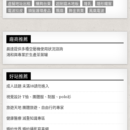
虛擬地址出租
購夠台東
超耐磨木地板
隆乳
隱形鐵窗
電波拉皮
頭髮護理產品
飄眉
飾金買賣
鳳凰電波
廠商推薦
晨達提供多種
空壓機
使用狀況諮詢
鴻和興專業於生產
茶葉罐
好站推薦
成人話題
未滿18請勿進入
視覺設計
T恤、團體服、制服、polo衫
旅遊天地
團體旅遊、自由行的專家
健康醫療
減重知識專區
婚紗世界
婚紗攝影寫真網