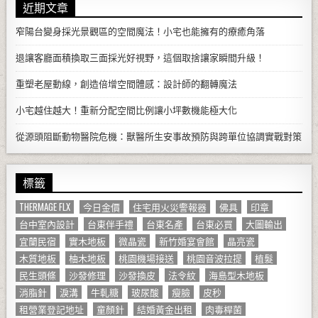
近期文章
窄陽台變身採光景觀區的空間魔法！小宅也能擁有的療癒角落
退讓客廳面積換取三面採光好視野，這個取捨讓家瞬間升級！
重塑老屋動線，創造倍增空間體感：設計師的翻轉魔法
小宅越住越大！重新分配空間比例讓小坪數機能極大化
從源頭阻斷動物醫院危機：獸醫所生安事故預防與跨單位協調實戰對策
標籤
THERMAGE FLX
今日金價
住宅用火災警報器
佛具
印章
台中室內設計
台東伴手禮
台東名產
台東必買
大圖輸出
宜蘭民宿
實木地板
微晶瓷
新竹婚宴會館
晶亮瓷
木質地板
柚木地板
桃園機場接送
桃園音波拉提
植髮
民生頭條
沙發修理
沙發換皮
法令紋
海島型木地板
消脂針
淚溝
牛軋糖
玻尿酸
瘦臉
皮秒
租營業登記地址
童顏針
結婚黃金出租
肉毒桿菌