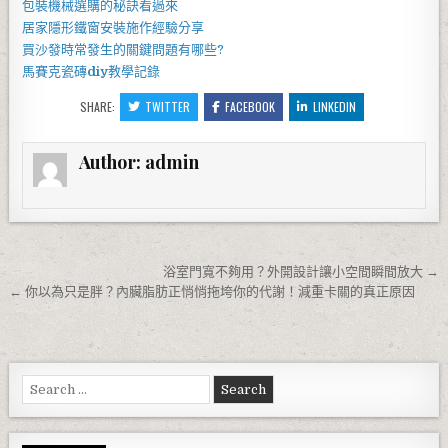
包裝機械
選購的秘訣看過來
居家
隱形鐵窗
安裝施作經驗分享
買
沙發
時常發生的關鍵問題有哪些?
馬賽克瓷磚
diy
教學記錄
SHARE:
TWITTER
FACEBOOK
LINKEDIN
Author:
admin
文章導覽
浴室門寬不夠用？外開設計讓小空間瞬間放大 →
← 你以為只是胖？內臟脂肪正悄悄拖垮你的代謝！減重卡關的真正原因
Search for: