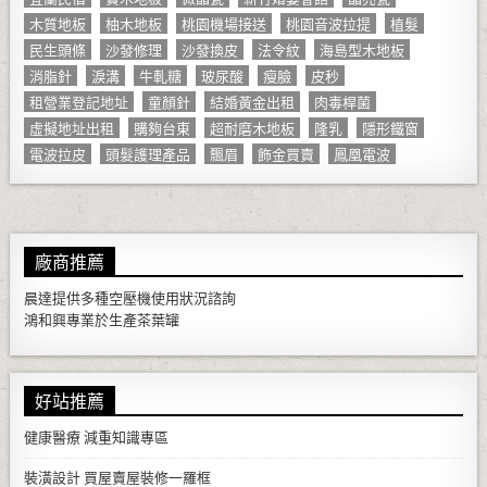
木質地板
柚木地板
桃園機場接送
桃園音波拉提
植髮
民生頭條
沙發修理
沙發換皮
法令紋
海島型木地板
消脂針
淚溝
牛軋糖
玻尿酸
瘦臉
皮秒
租營業登記地址
童顏針
結婚黃金出租
肉毒桿菌
虛擬地址出租
購夠台東
超耐磨木地板
隆乳
隱形鐵窗
電波拉皮
頭髮護理產品
飄眉
飾金買賣
鳳凰電波
廠商推薦
晨達提供多種
空壓機
使用狀況諮詢
鴻和興專業於生產
茶葉罐
好站推薦
健康醫療
減重知識專區
裝潢設計
買屋賣屋裝修一羅框