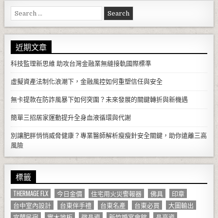
Search for:
近期文章
科技監理新思維 助攻台灣金融業無縫接軌國際標準
虛擬資產法制化浪潮下，金融風控如何重塑信任與安全
無卡提款在防詐風暴下如何突圍？未來發展的關鍵轉折與新機遇
簡單三招居家運動提升全身血液循環與代謝
別讓肥胖悄悄威脅健康？專業醫師解析瘦瘦針安全關鍵，助你遠離三高
風險
標籤
THERMAGE FLX
今日金價
住宅用火災警報器
佛具
印章
台中室內設計
台東伴手禮
台東名產
台東必買
大圖輸出
宜蘭民宿
實木地板
微晶瓷
新竹婚宴會館
晶亮瓷