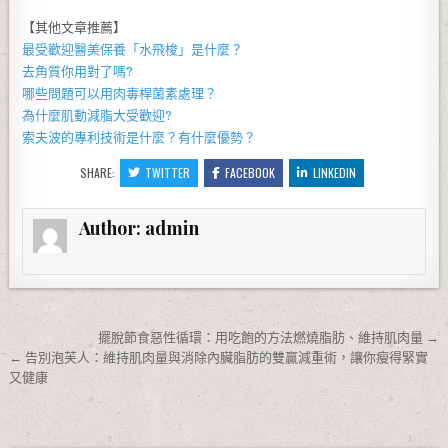
【其他文章推薦】
最受歡迎醫美保養「
水飛梭
」是什麼？
去角質
你用對了嗎?
哪些問題可以用
肉毒桿菌
素處理？
為什麼
肌動減脂
大受歡迎?
索夫波
的專利技術是什麼？有什麼優勢？
SHARE:
TWITTER
FACEBOOK
LINKEDIN
Author:
admin
文章導覽
擺脫節食惡性循環：用吃飽的方法燃燒脂肪、維持肌肉量 →
← 告別泡芙人：維持肌肉量與消除內臟脂肪的雙贏減重術，讓你瘦得緊實
又健康