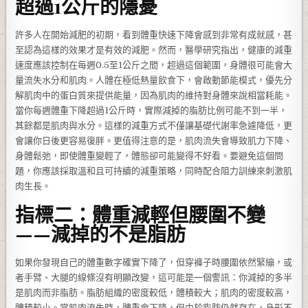
超過1公斤的隱憂
許多人在開始減肥的初期，看到體重快速下降會感到非常有成就感，甚
至認為這樣的效果才是有效的減肥。然而，醫學研究指出，健康的減重
速度應該控制在每週0.5至1公斤之間，超過這個範圍，身體很可能會大
量流失水分和肌肉。人體在極低熱量飲食下，會啟動節能模式，優先分
解肌肉中的蛋白質來提供能量，因為肌肉的維持對身體來說相當耗能。
當你每週體重下降超過1公斤時，實際減掉的脂肪比例可能不到一半，
其餘都是肌肉與水分。這樣的減重方式不僅讓基礎代謝率急遽降低，更
會讓你日後更容易復胖。更值得注意的是，肌肉流失會導致肌力下降、
身體鬆弛，即使體重變輕了，體態卻可能變得不好看。要避免這個問
題，你應該採取溫和且可持續的減重策略，同時配合阻力訓練來刺激肌
肉生長。
指標二：體重減輕但腰圍不變
——減掉的不是脂肪
如果你發現自己的體重數字確實下降了，但穿褲子時腰圍依然緊繃，或
者手臂、大腿的線條沒有明顯改變，這可能是一個警訊：你減掉的多半
是肌肉而非脂肪。脂肪組織的密度較低，體積較大；肌肉的密度較高，
體積較小。當肌肉流失時，體重會下降，但由於脂肪仍然存在，身形不