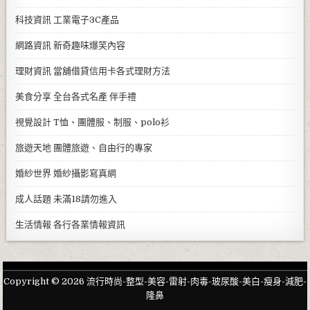
科技資訊
工業電子3C產品
網路資訊
新奇趣味爆笑內容
理財資訊
當舖借貸信用卡各式理財方法
美食分享
全台各式名產 伴手禮
視覺設計
T恤、團體服、制服、polo衫
旅遊天地
團體旅遊、自由行的專家
婚紗世界
婚紗攝影寫真網
成人話題
未滿18請勿進入
生活情報
各行各業情報資訊
Copyright © 2026 流行時尚-整型-美容-雷射-肉毒-玻尿酸-美白-瘦身-減肥-
隆鼻