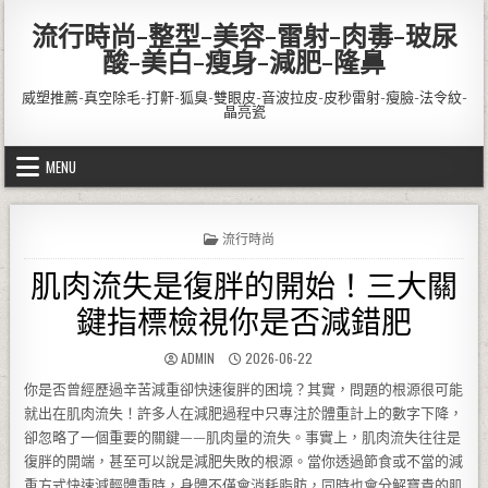
Skip to content
流行時尚-整型-美容-雷射-肉毒-玻尿
酸-美白-瘦身-減肥-隆鼻
威塑推薦-真空除毛-打鼾-狐臭-雙眼皮-音波拉皮-皮秒雷射-瘦臉-法令紋-
晶亮瓷
MENU
POSTED IN
流行時尚
肌肉流失是復胖的開始！三大關
鍵指標檢視你是否減錯肥
AUTHOR:
PUBLISHED DATE:
ADMIN
2026-06-22
你是否曾經歷過辛苦減重卻快速復胖的困境？其實，問題的根源很可能
就出在肌肉流失！許多人在減肥過程中只專注於體重計上的數字下降，
卻忽略了一個重要的關鍵——肌肉量的流失。事實上，肌肉流失往往是
復胖的開端，甚至可以說是減肥失敗的根源。當你透過節食或不當的減
重方式快速減輕體重時，身體不僅會消耗脂肪，同時也會分解寶貴的肌