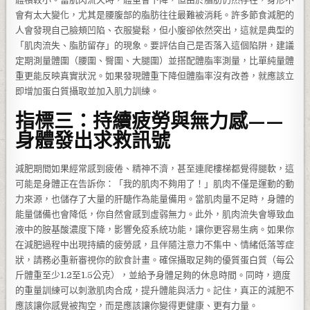
會有太大變化，尤其是腰腹部的脂肪往往最難被消耗。許多節食減肥的
人會發現自己臉頰凹陷、衣服變鬆，但小腹卻依然突出，這就是典型的
「肌肉流失、脂肪留存」的現象。要評估自己是否落入這個陷阱，建議
定期測量體圍（腰圍、臀圍、大腿圍）並搭配體脂率測量，比單純量體
重更能反映真實狀況。如果發現體重下降但體脂率沒有改善，就應該立
即增加蛋白質攝取並加入肌力訓練。
指標三：持續疲勞與無力感——
身體發出求救訊號
減肥期間如果經常感到疲倦、精神不濟，甚至連爬樓梯都覺得腿軟，這
可能是身體正在告訴你：「我的肌肉不夠用了！」肌肉不僅是運動的動
力來源，也儲存了大量的肝醣作為能量備用。當肌肉量不足時，身體的
能量儲備也會降低，你自然會感到虛弱無力。此外，肌肉流失會導致血
液中的胺基酸濃度下降，影響免疫系統功能，讓你更容易生病。如果你
在減肥過程中出現持續的疲勞感，且伴隨注意力不集中、情緒低落等症
狀，請務必重新審視你的飲食計畫。確保攝取足夠的優質蛋白質（每公
斤體重至少1.2至1.5公克），並給予身體足夠的休息時間。同時，適度
的重量訓練可以刺激肌肉合成，提升體能與活力。記住，真正的減肥不
應該讓你感覺被掏空，而是應該讓你變得更健康、更有力量。