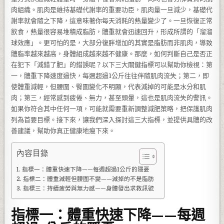
肉組織。肌肉是維持基礎代謝率的重要功臣，肌肉量一旦減少，基礎代
謝率就會隨之下降，這意味著你每天消耗的熱量變少了。一旦恢復正常
飲食，熱量很容易堆積成脂肪，體重就會迅速回升，形成所謂的「溜溜
球效應」。更可怕的是，大部分復胖增加的其實是脂肪而非肌肉，導致
體脂率越來越高，身體組成越來越不健康。那麼，如何判斷自己是否正
在犯下「減錯了肥」的錯誤呢？以下三大關鍵指標可以幫助你檢視：第
一，體重下降速度過快，每週超過1公斤往往伴隨肌肉流失；第二，即
使體重減輕，但腰圍、臀圍變化不明顯，代表減掉的可能是水分和肌
肉；第三，經常感到疲倦、無力，甚至頭暈，這也是肌肉流失的警訊。
如果你符合其中任何一項，可能就需要重新調整減肥策略，把保護肌肉
列為首要目標。接下來，讓我們深入探討這三大指標，並提供具體的改
善建議，幫助你真正健康地瘦下來。
內容目錄
指標一：體重快速下降——每週超過1公斤的隱憂
指標二：體重減輕但腰圍不變——減掉的不是脂肪
指標三：持續疲勞與無力感——身體發出求救訊號
指標一：體重快速下降——每週