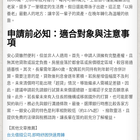
老家，還多了一筆穩定的生活費，假日還能帶孫子出遊。這正是「以房
養老」最動人的地方：讓辛苦一輩子的資產，在晚年轉化為溫暖的依
靠。
申請前必知：適合對象與注意事
項
安心貸雖然便利，但並非人人適用。首先，申請人須擁有完整產權，且
無其他貸款或設定負擔。房屋座落於都會區或房價穩定區域，較容易通
過審核。其次，長輩需年滿60歲，配偶若共同持有則年齡可合併計
算。需要注意的是，貸款後利息會逐年累積，若房屋增值幅度不及利
息，未來清償時可能出現「超貸」情況，導致繼承人需補足差額。因
此，建議申請前先請銀行試算未來償還總額，並確認子女是否願意承
接。此外，若長輩未來有入住長照機構或移居國外的打算，也可能影響
契約執行，務必先與銀行溝通條款。最後，選擇銀行時應比較各家方
案，一銀安心貸的特色是利率相對較低（約2.5%起）、撥款靈活，且
提供免費的法律與稅務諮詢，讓長輩在簽約前充分了解權益。
【其他文章推薦】
台北借錢
公司,即時紓困快速周轉