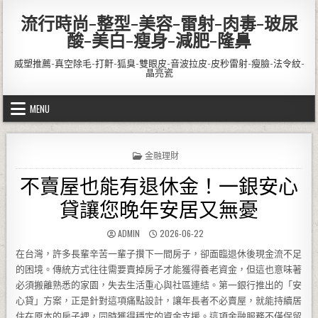
Skip to content
流行時尚-整型-美容-雷射-肉毒-玻尿
酸-美白-瘦身-減肥-隆鼻
威塑推薦-真空除毛-打鼾-狐臭-雙眼皮-音波拉皮-皮秒雷射-瘦臉-法令紋-
晶亮瓷
MENU
POSTED IN
金融理財
不賣屋也能有退休金！一銀安心
貸讓您晚年安居又無憂
AUTHOR:
PUBLISHED DATE:
ADMIN
2026-06-22
在台灣，許多長輩辛苦一輩子攢下一間房子，卻面臨退休後現金流不足
的困境。傳統方式往往需要賣掉房子才能獲得養老資金，但這也意味著
必須搬離熟悉的家園，失去生活重心與社區連結。第一銀行推出的「安
心貸」方案，正是針對這項痛點設計，讓年長者不必賣屋，就能持續居
住在原本的房子裡，同時獲得穩定的資金支援。這項金融服務不僅保留