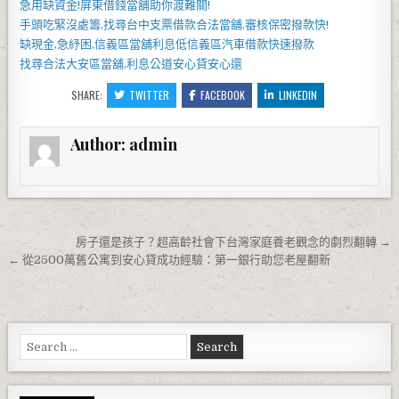
急用缺資金!
屏東借錢
當舖助你渡難關!
手頭吃緊沒處籌,找尋
台中支票借款
合法當舖,審核保密撥款快!
缺現金,急紓困,
信義區當舖
利息低
信義區汽車借款
快速撥款
找尋合法
大安區當舖
,利息公道安心貸安心還
SHARE:
TWITTER
FACEBOOK
LINKEDIN
Author:
admin
文章導覽
房子還是孩子？超高齡社會下台灣家庭養老觀念的劇烈翻轉 →
← 從2500萬舊公寓到安心貸成功經驗：第一銀行助您老屋翻新
Search for: