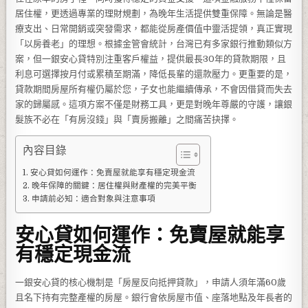
居住權，更透過專業的理財規劃，為晚年生活提供雙重保障。無論是醫
療支出、日常開銷或突發需求，都能從房產價值中靈活提領，真正實現
「以房養老」的理想。根據金管會統計，台灣已有多家銀行推動類似方
案，但一銀安心貸特別注重客戶權益，提供最長30年的貸款期限，且
利息可選擇按月付或累積至期滿，降低長輩的還款壓力。更重要的是，
貸款期間房屋所有權仍屬於您，子女也能繼續傳承，不會因借貸而失去
家的歸屬感。這項方案不僅是財務工具，更是對晚年尊嚴的守護，讓銀
髮族不必在「有房沒錢」與「賣房搬離」之間痛苦抉擇。
內容目錄
安心貸如何運作：免賣屋就能享有穩定現金流
晚年保障的關鍵：居住權與財產權的完美平衡
申請前必知：適合對象與注意事項
安心貸如何運作：免賣屋就能享
有穩定現金流
一銀安心貸的核心機制是「房屋反向抵押貸款」，申請人須年滿60歲
且名下持有完整產權的房屋。銀行會依房屋市值、座落地點及年長者的