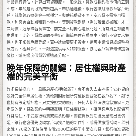
年齡進行評估，計算出可貸額度。一般來說，貸款成數約為市值的五到
七成，年齡越高可貸成數越高。申請通過後，銀行會按月撥款至客戶帳
戶，就像領取退休金一樣穩定。與傳統房貸不同，安心貸不需按月還
款，利息會自動累積到本金中，等到貸款到期（例如離世或搬離）才一
次清償。這意味著長輩在生前完全不用擔心還款問題，所有資金都能自
由運用。此外，貸款期間長輩仍可繼續居住在房屋中，銀行不會要求搬
遷，也不影響戶籍登記。若中途需要更多資金，還可申請增貸或調整撥
款方式，極具彈性。一銀還提供專人諮詢服務，協助客戶試算最佳提領
金額，避免過度借貸影響遺產分配。
晚年保障的關鍵：居住權與財產
權的完美平衡
許多長輩擔心，一旦將房產抵押給銀行，會不會失去主控權？安心貸的
設計完全保障居住權，貸款期間房屋所有權依舊登記在客戶名下，銀行
僅持有設定抵押權。只要按照契約履行，任何人都無法強迫您搬家。更
重要的是，貸款契約中明確載明「居住權條款」，確保客戶及其配偶可
終身居住，不受銀行轉賣或繼承影響。即使貸款到期後房屋需出售償
還，銀行也會優先協助客戶尋找合適的新住所，或提供搬遷補助。舉例
來說，70歲的王伯伯用市價2000萬的房子申請安心貸，銀行核准貸款
1200萬，分20年按月撥付，每月可領5萬元。王伯伯不僅能繼續住在