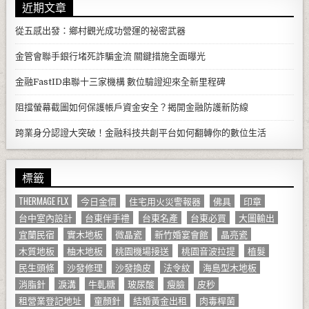
近期文章
從五感出發：鄉村觀光成功營運的祕密武器
金管會聯手銀行堵死詐騙金流 關鍵措施全面曝光
金融FastID串聯十三家機構 數位驗證迎來全新里程碑
阻擋螢幕截圖如何保護帳戶資金安全？揭開金融防護新防線
跨業身分認證大突破！金融科技共創平台如何翻轉你的數位生活
標籤
THERMAGE FLX
今日金價
住宅用火災警報器
佛具
印章
台中室內設計
台東伴手禮
台東名產
台東必買
大圖輸出
宜蘭民宿
實木地板
微晶瓷
新竹婚宴會館
晶亮瓷
木質地板
柚木地板
桃園機場接送
桃園音波拉提
植髮
民生頭條
沙發修理
沙發換皮
法令紋
海島型木地板
消脂針
淚溝
牛軋糖
玻尿酸
瘦臉
皮秒
租營業登記地址
童顏針
結婚黃金出租
肉毒桿菌