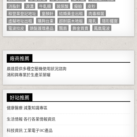
消脂針
淚溝
牛軋糖
玻尿酸
瘦臉
皮秒
租營業登記地址
童顏針
結婚黃金出租
肉毒桿菌
虛擬地址出租
購夠台東
超耐磨木地板
隆乳
隱形鐵窗
電波拉皮
頭髮護理產品
飄眉
飾金買賣
鳳凰電波
廠商推薦
晨達提供多種
空壓機
使用狀況諮詢
鴻和興專業於生產
茶葉罐
好站推薦
健康醫療
減重知識專區
生活情報
各行各業情報資訊
科技資訊
工業電子3C產品