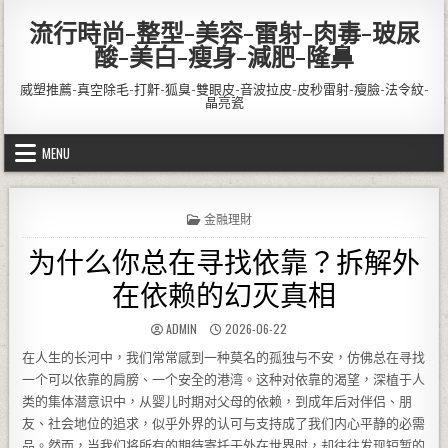
Skip to content
流行時尚-整型-美容-雷射-肉毒-玻尿
酸-美白-瘦身-減肥-隆鼻
威塑推薦-真空除毛-打鼾-狐臭-雙眼皮-音波拉皮-皮秒雷射-瘦臉-法令紋-
晶亮瓷
MENU
POSTED IN
金融理財
为什么你总在寻找依靠？拆解外
在依赖的幻灭真相
AUTHOR:
PUBLISHED DATE:
ADMIN
2026-06-22
在人生的长河中，我们常常感到一种莫名的孤独与不安，仿佛总在寻找
一个可以依靠的肩膀、一个安全的港湾。这种对依靠的渴望，深植于人
类的集体潜意识中，从婴儿时期对父母的依赖，到成年后对伴侣、朋
友、社会地位的追求，似乎外界的认可与支持成了我们内心平静的必需
品。然而，当我们将所有的期待寄托于外在世界时，却往往发现短暂的