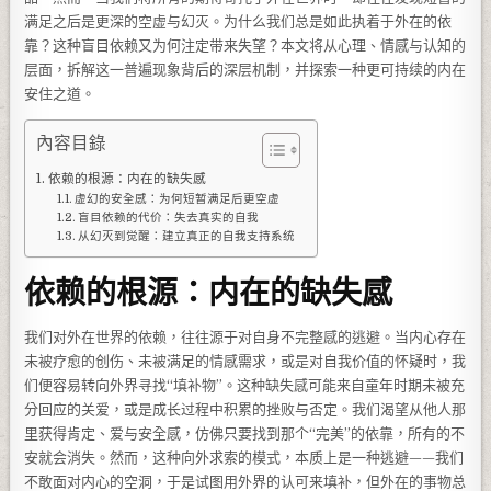
满足之后是更深的空虚与幻灭。为什么我们总是如此执着于外在的依
靠？这种盲目依赖又为何注定带来失望？本文将从心理、情感与认知的
层面，拆解这一普遍现象背后的深层机制，并探索一种更可持续的内在
安住之道。
內容目錄
依赖的根源：内在的缺失感
虚幻的安全感：为何短暂满足后更空虚
盲目依赖的代价：失去真实的自我
从幻灭到觉醒：建立真正的自我支持系统
依赖的根源：内在的缺失感
我们对外在世界的依赖，往往源于对自身不完整感的逃避。当内心存在
未被疗愈的创伤、未被满足的情感需求，或是对自我价值的怀疑时，我
们便容易转向外界寻找“填补物”。这种缺失感可能来自童年时期未被充
分回应的关爱，或是成长过程中积累的挫败与否定。我们渴望从他人那
里获得肯定、爱与安全感，仿佛只要找到那个“完美”的依靠，所有的不
安就会消失。然而，这种向外求索的模式，本质上是一种逃避——我们
不敢面对内心的空洞，于是试图用外界的认可来填补，但外在的事物总