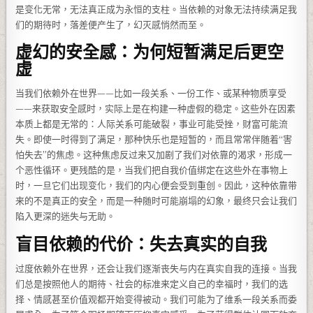
是变化无常，无法真正成为永恒的支柱。当依赖的对象无法持续满足我
们的期待时，落差便产生了，幻灭感悄然而至。
虚幻的安全感：为何短暂满足后更空
虚
当我们依赖外在世界——比如一段关系、一份工作、或某种物质享受
——来获取安全感时，实际上是在构建一种虚假的稳定。这些外在因素
本质上都是无常的：人际关系可能破裂，事业可能受挫，财富可能流
失。即使一时得到了满足，那种快乐也是短暂的，而且常常伴随着“害
怕失去”的焦虑。这种焦虑反过来又加剧了我们对依靠的渴求，形成一
个恶性循环。更残酷的是，当我们把自我价值绑定在这些外在事物上
时，一旦它们出现变化，我们的内心便会受到重创。因此，这种依靠带
来的不是真正的安全，而是一种随时可能崩塌的幻象，最终只会让我们
陷入更深的迷失与无助。
盲目依赖的代价：失去真实的自我
过度依赖外在世界，还会让我们逐渐丧失与内在真实自我的连接。当我
们总是按照他人的期待、社会的标准来定义自己的幸福时，我们的选
择、情感甚至价值观都开始变得被动。我们可能为了维系一段关系而委