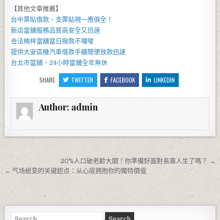
【其他文章推薦】
台中票貼
借款、支票貼現一應俱全！
新店當舖
服務品質高安全又迅速
合法
楠梓當舖當
日撥款不囉唆
提供
大安區機汽車借款
手續簡便放款迅速
台北市當鋪
、
24小時當鋪
全年無休
SHARE:
TWITTER
FACEBOOK
LINKEDIN
Author:
admin
文章導覽
20%人口破老齡大關！你準備好面對長壽人生了嗎？ →
← 气场蜕变的关键起点：从心底拥抱你的獨特價值
Search for: