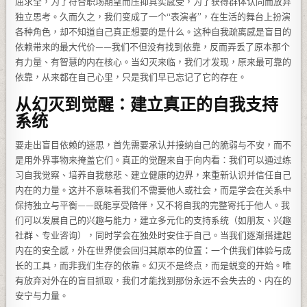
屈求全，为了符合职场期望而压抑真实感受，为了获得群体认同而放弃
独立思考。久而久之，我们变成了一个“表演者”，在生活的舞台上扮演
各种角色，却不知道自己真正想要的是什么。这种自我疏离感是盲目的
依赖带来的最大代价——我们不但没有找到依靠，反而弄丢了原本那个
有力量、有智慧的内在核心。当幻灭来临，我们才发现，原来最可靠的
依靠，从来都在自己心里，只是我们早已忘记了它的存在。
从幻灭到觉醒：建立真正的自我支持
系统
要走出盲目依赖的迷思，首先需要承认并接纳自己的脆弱与不安，而不
是用外界事物来掩盖它们。真正的觉醒来自于向内看：我们可以通过练
习自我觉察、培养自我慈悲、建立健康的边界，来重新认识并信任自己
内在的力量。这并不意味着我们不需要他人或社会，而是学会在关系中
保持独立与平衡——既能享受陪伴，又不将自我的完整寄托于他人。我
们可以发展自己的兴趣与能力，建立多元化的支持系统（如朋友、兴趣
社群、专业咨询），同时学会在独处时安住于自己。当我们逐渐搭建起
内在的安全感，外在世界便会回归其原本的位置：一个供我们体验与成
长的工具，而非我们生存的依靠。幻灭不是终点，而是蜕变的开始。唯
有放弃对外在的盲目抓取，我们才能找到那份永远不会失去的、内在的
安宁与力量。