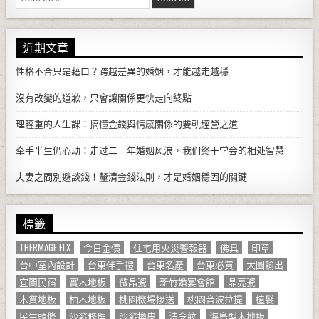
近期文章
性格不合只是藉口？跨越差異的婚姻，才能越走越穩
沒有改變的道歉，只會讓關係更快走向終點
理輕重的人生課：搞懂金錢與情感關係的雙軌經營之道
牵手半生仍心动：走过二十年婚姻风浪，我们终于学会的相处智慧
夫妻之間別避談錢！釐清金錢法則，才是婚姻穩固的關鍵
標籤
THERMAGE FLX
今日金價
住宅用火災警報器
佛具
印章
台中室內設計
台東伴手禮
台東名產
台東必買
大圖輸出
宜蘭民宿
實木地板
微晶瓷
新竹婚宴會館
晶亮瓷
木質地板
柚木地板
桃園機場接送
桃園音波拉提
植髮
民生頭條
沙發修理
沙發換皮
法令紋
海島型木地板