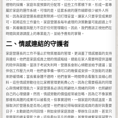
禮物的採購、家庭年度預算的分配等。這些工作累積下來，形成一套專
屬於家庭的運作系統。可惜的是，這套系統的運作細節很少被外人所
知，因為家庭營運長總是默默將一切打理妥當，讓家人只要享受成果即
可。若將這些工作量化，家庭營運長每年處理的決策數量可能超過上千
個，其複雜度與壓力不亞於任何管理職位。因此，我們應該正視他們在
時間與資源調度上的專業能力，並給予應有的掌聲。
二、情感連結的守護者
家庭營運長的工作不僅止於物質層面的管理，更涵蓋了情感層面的支持
與連結。他們是家庭成員之間的情感樞紐，總能在家人需要時提供溫暖
的陪伴與鼓勵。當孩子考試失利時，營運長會耐心傾聽並給予建議；當
伴侶工作壓力大時，他們會準備一頓可口的晚餐或安排一次放鬆的活動
來舒緩情緒；當長輩身體不適時，他們會第一時間帶去看醫生並細心照
料。這些情感勞動往往比家務管理更耗費心力，因為它需要極高的同理
心與情緒管理能力。家庭營運長必須在照顧他人情緒的同時，也照顧好
自己的心理健康。然而，情感勞動的價值經常被忽略，因為它不像家務
那樣有具體的成果可以被看見。但事實證明，一個家庭的情感溫度，直
接取決於營運長是否用心經營。他們會記得每個家庭成員的喜好與重要
日子，主動創造共同回憶，例如安排家庭旅遊、舉辦生日派對、甚至只
是簡單的週末電影之夜。這些看似平凡的舉動，其實是維繫家庭凝聚力