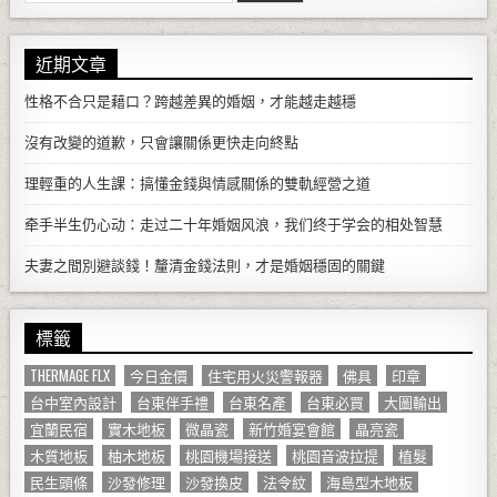
近期文章
性格不合只是藉口？跨越差異的婚姻，才能越走越穩
沒有改變的道歉，只會讓關係更快走向終點
理輕重的人生課：搞懂金錢與情感關係的雙軌經營之道
牵手半生仍心动：走过二十年婚姻风浪，我们终于学会的相处智慧
夫妻之間別避談錢！釐清金錢法則，才是婚姻穩固的關鍵
標籤
THERMAGE FLX
今日金價
住宅用火災警報器
佛具
印章
台中室內設計
台東伴手禮
台東名產
台東必買
大圖輸出
宜蘭民宿
實木地板
微晶瓷
新竹婚宴會館
晶亮瓷
木質地板
柚木地板
桃園機場接送
桃園音波拉提
植髮
民生頭條
沙發修理
沙發換皮
法令紋
海島型木地板