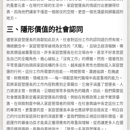
的重要元素。在現代忙碌的生活中，家庭營運長的情感付出更顯得珍
貴，因為他們讓家不僅是一個居住的空間，更是一個充滿愛與歸屬感的
地方。
三、隱形價值的社會認同
儘管家庭營運長的貢獻如此巨大，社會對這份工作的認同感仍然有限。
傳統觀念中，家庭管理常被視為女性的「天職」，且缺乏經濟報酬，導
致其價值被嚴重低估。許多家庭營運長在社交場合中，甚至不好意思提
及自己的全職角色，擔心被貼上「沒有工作」的標籤。然而，隨著性別
平等意識的抬頭與家庭結構的多元化，越來越多男性也開始投入家庭營
運的行列。這份工作所需要的技能——時間管理、溝通協調、危機處
理、財務規劃、情緒支持——每一項都是現代職場中高度重視的能力。
若將家庭營運長的工作內容對應到企業職位，它幾乎涵蓋了營運長、人
力資源主管、財務長、公關經理等多個角色的職責。因此，我們需要從
社會層面重新定義家庭營運長的價值，例如在稅務政策上給予實質優
惠、在保險制度中納入家庭管理者的保障、在社會輿論中肯定這份工作
的專業性。更重要的是，家庭營運長本身也應該學習自我肯定，明白自
己的付出對家庭與社會的深遠影響。當我們開始正視這份隱形價值，家
庭運作的幕後功臣才能真正獲得應有的尊重與理解，從而讓更多人在選
擇這條道路時，能夠自豪地說出：「我是一名家庭營運長。」