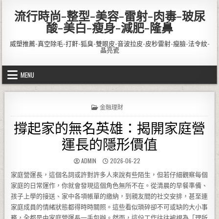
Skip to content
流行時尚-整型-美容-雷射-肉毒-玻尿
酸-美白-瘦身-減肥-隆鼻
威塑推薦-真空除毛-打鼾-狐臭-雙眼皮-音波拉皮-皮秒雷射-瘦臉-法令紋-
晶亮瓷
MENU
POSTED IN
金融理財
撐起家的無名英雄：揭開家庭營
運長的隱形價值
AUTHOR:
PUBLISHED DATE:
ADMIN
2026-06-22
家庭營運長，這個名詞或許對許多人來說有些陌生，但若仔細觀察每個
家庭的日常運作，你就會發現這個角色無所不在。從清晨的早餐準備、
孩子上學的接送、家中各項帳單的繳納，到親友間的社交安排，甚至連
家庭成員的情緒狀態都得時時關照。這些看似瑣碎卻不可或缺的大小事
務，全都是由家庭營運長一手包辦。然而，這份工作往往被視為「理所