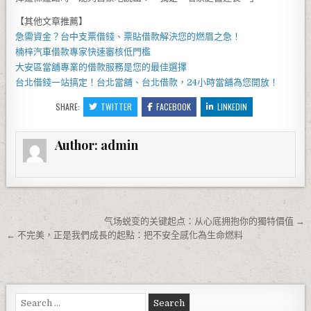
【其他文章推薦】
急需資金？
台中支票借錢
、票貼借款解決您的燃眉之急！
楠梓汽車借款
專家快速審核低門檻
大安區當舖
專業的借款服務是您的最佳選擇
台北借錢
一站搞定！
台北當舖
、
台北借款
，
24小時當舖
為您開放！
SHARE:
TWITTER
FACEBOOK
LINKEDIN
Author:
admin
文章導覽
气场蜕变的关键起点：从心底拥抱你的獨特價值 →
← 不完美，正是我們成長的起點：把不安全感化為生命燃料
Search for: