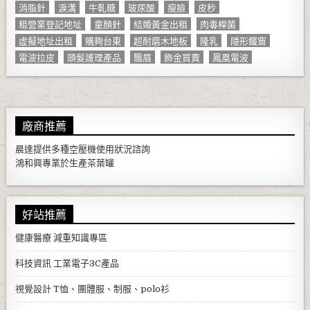
消脂針
淚溝
牛軋糖
玻尿酸
瘦臉
皮秒
租營業登記地址
童顏針
結婚黃金出租
肉毒桿菌
虛擬地址出租
購夠台東
超耐磨木地板
隆乳
隱形鐵窗
電波拉皮
頭髮護理產品
飄眉
飾金買賣
鳳凰電波
廠商推薦
晨達提供多種
空壓機
使用狀況諮詢
鴻和興專業於生產
茶葉罐
好站推薦
健康醫療
減重知識專區
科技資訊
工業電子3C產品
視覺設計
T恤、團體服、制服、polo衫