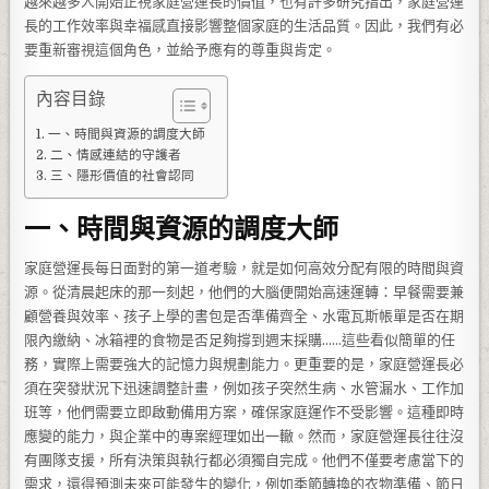
越來越多人開始正視家庭營運長的價值，也有許多研究指出，家庭營運
長的工作效率與幸福感直接影響整個家庭的生活品質。因此，我們有必
要重新審視這個角色，並給予應有的尊重與肯定。
內容目錄
一、時間與資源的調度大師
二、情感連結的守護者
三、隱形價值的社會認同
一、時間與資源的調度大師
家庭營運長每日面對的第一道考驗，就是如何高效分配有限的時間與資
源。從清晨起床的那一刻起，他們的大腦便開始高速運轉：早餐需要兼
顧營養與效率、孩子上學的書包是否準備齊全、水電瓦斯帳單是否在期
限內繳納、冰箱裡的食物是否足夠撐到週末採購……這些看似簡單的任
務，實際上需要強大的記憶力與規劃能力。更重要的是，家庭營運長必
須在突發狀況下迅速調整計畫，例如孩子突然生病、水管漏水、工作加
班等，他們需要立即啟動備用方案，確保家庭運作不受影響。這種即時
應變的能力，與企業中的專案經理如出一轍。然而，家庭營運長往往沒
有團隊支援，所有決策與執行都必須獨自完成。他們不僅要考慮當下的
需求，還得預測未來可能發生的變化，例如季節轉換的衣物準備、節日