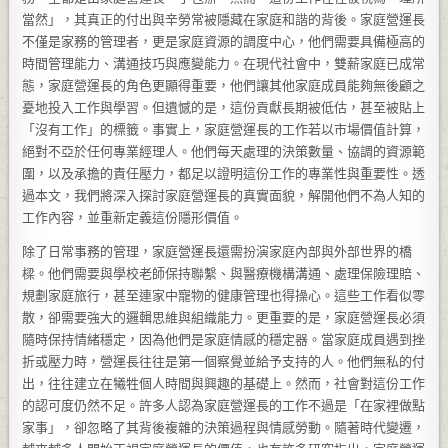
當然」，其真正的付出與辛勞常被隱藏在家庭和諧的背後。家庭營運長
不僅是家務的管理者，更是家庭資源的調度中心，他們需要具備極高的
時間管理能力、溝通技巧與應變能力。在現代社會中，雙薪家庭已成常
態，家庭營運長的角色更顯得重要，他們讓其他家庭成員能夠無後顧之
憂地投入工作與學習。但遺憾的是，這份貢獻長期被低估，甚至被貼上
「沒有工作」的標籤。事實上，家庭營運長的工作若以市場價值計算，
絕對不亞於任何專業經理人。他們每天處理的決策數量、協調的資源範
圍，以及承擔的責任壓力，都足以證明這份工作的專業性與重要性。透
過本文，我們將深入探討家庭營運長的真實面貌，解開他們不為人知的
工作內容，並重新定義這份隱形價值。
除了日常事務的管理，家庭營運長還需扮演家庭內部與外部世界的橋
樑。他們需要與學校老師保持聯繫、與醫療機構溝通、處理保險理賠、
規劃家庭旅行，甚至連家中寵物的健康管理也得操心。這些工作看似零
散，卻需要強大的邏輯思維與組織能力。更重要的是，家庭營運長必須
隨時保持情緒穩定，因為他們是家庭情感的穩定器。當家庭成員遇到挫
折或壓力時，營運長往往是第一個察覺並給予支持的人。他們無私的付
出，往往建立在犧牲個人時間與興趣的基礎上。然而，社會對這份工作
的認可度仍然不足。許多人認為家庭營運長的工作不過是「在家裡做點
家事」，卻忽略了其背後複雜的決策過程與情感勞動。隨著時代變遷，