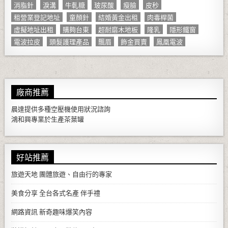
消脂針
淚溝
牛軋糖
玻尿酸
瘦臉
皮秒
租營業登記地址
童顏針
結婚黃金出租
肉毒桿菌
虛擬地址出租
購夠台東
超耐磨木地板
隆乳
隱形鐵窗
電波拉皮
頭髮護理產品
飄眉
飾金買賣
鳳凰電波
廠商推薦
晨達提供多種
空壓機
使用狀況諮詢
鴻和興專業於生產
茶葉罐
好站推薦
旅遊天地
團體旅遊、自由行的專家
美食分享
全台各式名產 伴手禮
網路資訊
新奇趣味爆笑內容