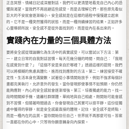
正念冥想、情緒日記或深層對話，我們可以更清楚地看見自己內心的恐
懼與渴望。當我們不再逃避這些感受，而是去理解它們，那些原先看似
巨大的不安就會逐漸縮小。安全感就是在這樣的過程中慢慢建立起來
的。它不是一種突然獲得的狀態，而是一種持續練習的結果。正如許多
心靈導師所說，安全感不是從外面找到的，而是從內在長出來的。
實踐內在力量的三個具體方法
要將安全感從理論轉化為生活中的真實感受，可以嘗試以下方法：第
一，建立日常的自我對話習慣。每天花幾分鐘的時間，問自己：「我現
在感覺到什麼？」「這個不安是來自於哪裡？」透過這樣的提問，我們
可以將模糊的焦慮具體化，進而找到應對的方法。第二，練習接受不確
定性。生活本身充滿變數，試著從小事情開始放手，例如不強求每個計
畫都完美執行，允許意外的發生。當你發現即使事情不如預期，你仍然
能夠應對，內心的安全感就會逐漸增強。第三，培養獨處的能力。找一
段時間關掉手機、遠離社群媒體，單純地與自己相處。剛開始可能會感
到不習慣，但隨著時間過去，你會發現自己其實可以很平靜。這份從獨
處中獲得的寧靜，就是安全感最直接的體現。記住，安全感不是終點，
而是一種內在的品質。當你開始信任自己，世界就不再那麼可怕。答案
一直都在你的心中，只等待你願意轉身向內探索。