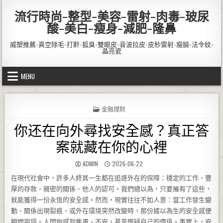
Skip to content
流行時尚-整型-美容-雷射-肉毒-玻尿
酸-美白-瘦身-減肥-隆鼻
威塑推薦-真空除毛-打鼾-狐臭-雙眼皮-音波拉皮-皮秒雷射-瘦臉-法令紋-
晶亮瓷
MENU
POSTED IN
金融理財
你还在向外尋找安全感？真正答
案就藏在你的心裡
AUTHOR:
PUBLISHED DATE:
ADMIN
2026-06-22
在現代社會中，許多人終其一生都在追逐外在的保障：穩定的工作、豐
厚的存款、親密的關係、他人的認可。我們總以為，只要擁有了這些，
就能獲得一份永恆的安全感。然而，現實往往不如人意：當工作發生變
動、關係出現裂痕、或外在環境突然改變時，那份據以為生的安全感便
瞬間崩塌。人開始感到焦慮、不安，甚至懷疑自己的價值。事實上，安