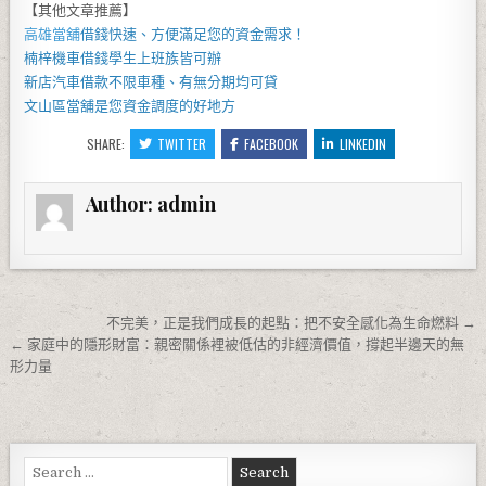
【其他文章推薦】
高雄當舖
借錢快速、方便滿足您的資金需求！
楠梓機車借錢
學生上班族皆可辦
新店汽車借款
不限車種、有無分期均可貸
文山區當舖
是您資金調度的好地方
SHARE:
TWITTER
FACEBOOK
LINKEDIN
Author:
admin
文章導覽
不完美，正是我們成長的起點：把不安全感化為生命燃料 →
← 家庭中的隱形財富：親密關係裡被低估的非經濟價值，撐起半邊天的無
形力量
Search for: