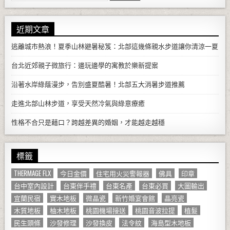
近期文章
逃離城市熱浪！夏季山林避暑秘笈：北部這幾條親水步道讓你清涼一夏
台北近郊親子微旅行：邊玩邊學的寓教於樂新提案
沿著水岸綠蔭漫步，告別盛夏酷暑！北部五大消暑步道推薦
走進北部山林步道，享受天然冷氣與綠意療癒
性格不合只是藉口？跨越差異的婚姻，才能越走越穩
標籤
THERMAGE FLX
今日金價
住宅用火災警報器
佛具
印章
台中室內設計
台東伴手禮
台東名產
台東必買
大圖輸出
宜蘭民宿
實木地板
微晶瓷
新竹婚宴會館
晶亮瓷
木質地板
柚木地板
桃園機場接送
桃園音波拉提
植髮
民生頭條
沙發修理
沙發換皮
法令紋
海島型木地板