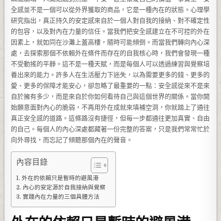
全感並不是一個可以從外界獲取的商品，它是一種內在的狀態。心理學
研究指出，真正持久的安定感來自於一個人對自我的接納、對不確定性
的包容，以及對內在力量的信任。當我們把安全感建立在不可控的外在
因素上，就如同在沙灘上蓋高樓，隨時可能傾倒。而當我們轉向內心深
處，去探索那個不依賴外在條件而存在的自我核心時，我們會發現一種
不受動搖的平靜。這不是一種天賦，而是每個人可以透過練習與覺察培
養出來的能力。許多人在生活壓力下迷失，以為需要更多的錢、更多的
愛、更多的保障才能安心，卻忽略了最重要的一點：安全感從來不是來
自於擁有多少，而是來自於你如何看待自己與這個世界的關係。當你開
始願意面對內心的脆弱，不再用外在成就來填補空洞，你就踏上了通往
真正安全感的道路。這條路沒有捷徑，但每一步都通往更加真實、自由
的自己。每個人的內心深處都藏著一份完整的答案，只是我們常常忙於
向外尋找，而忘記了傾聽那個內在的聲音。
內容目錄
外在的依賴只是暫時的避風港
內心的安定源於自我接納與覺察
實踐內在力量的三個具體方法