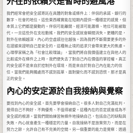
外在的依賴只是暫時的避風港
我們經常會把安全感寄託在具體的對象或條件上：伴侶的承諾、銀行的
數字、社會的地位。這些東西確實能在短期內提供一種穩定的感覺，但
本質上它們都是變動的。伴侶可能離開、經濟可能蕭條、地位可能被取
代。一旦這些外在支柱動搖，我們的安全感就會瞬間消失。更糟的是，
對外在依賴越深，內心的空虛感往往越強。因為我們不斷需要更多的外
在證據來證明自己是安全的，這種無止境的追求只會帶來更大的焦慮。
心理學家稱之為「社會比較理論」，當我們將自我價值建立在與他人的
比較或外在條件之上時，我們便失去了對自己內在價值的掌控權。真正
的安全感不是來自於控制外在環境，而是來自於對自己內在能力的信
任。當我們能夠獨處而不感到孤單、面對變化而不感到恐慌，那才是真
正的安全。
內心的安定源於自我接納與覺察
要找到內心的安全感，首先要學會接納自己。很多人對自己充滿批判，
覺得自己不夠好、不夠優秀、不值得被愛。這種內在的否定感會成為不
安全感的根源。當我們開始練習無條件地接納自己，包括自己的缺點與
失敗，內心就會產生一種穩定的力量。自我接納不是放棄努力，而是在
努力之餘，允許自己有不完美的空間。另一個重要的能力是覺察：透過