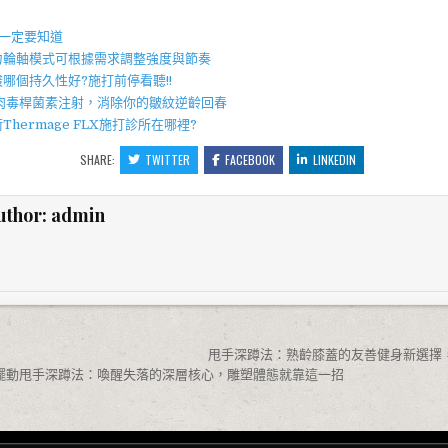
】
點一定要知道
力輪軸模式可根據需求調整強度與節奏
酸
哪個持久性好?施打前停看聽!!
肉毒桿菌
素注射，消除你的皺紋逆齡回春
術
Thermage FLX
施打診所在哪裡?
SHARE:
TWITTER
FACEBOOK
LINKEDIN
uthor:
admin
甩手深蹲法：熟齡膝蓋的友善健身新選擇
臂擺動甩手深蹲法：喚醒失落的深層核心，雕塑體態就靠這一招