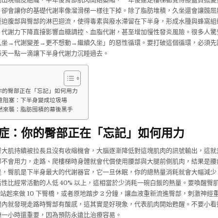
，卻會讓你的基礎代謝率像溜滑梯一樣往下掉。除了脂肪堆積，久坐還會讓髖屈
壓迫腹部與臀部的淋巴迴流，使得毒素與廢水滯留在下半身，形成水腫與蜂窩組
，代謝力下降直接影響血糖調控、血脂代謝，甚至增加慢性發炎風險。很多人驚
久坐→代謝變差→更不想動→繼續久坐」的惡性循環。要打破這個循環，必須先
每天一點一滴讓下半身代謝力沉睡過去。
你的臀部正在「忘記」如何用力
重阻塞：下半身變成垃圾場
然來襲：脂肪囤積的幕後黑手
症：你的臀部正在「忘記」如何用力
臀大肌持續被拉長且沒有收縮機會，大腦逐漸降低對這塊肌肉的訊號輸出，這就
部不會用力，走路、爬樓梯時身體就會代償使用腰部與大腿前側肌肉，結果是腰
是，臀肌是下半身最大的代謝器官，它一旦休眠，你的總熱量消耗就會大幅減少
性比經常活動的人低 40% 以上，這相當於少消耗一碗白飯的熱量。要喚醒臀
鐘就站起來做 10 下臀橋，或者原地踏步 2 分鐘，讓血液重新流進臀部，刺激神
週內就發現走路時臀部有酸感，這其實是好現象，代表肌肉開始甦醒。不要小看
練一小時還重要，因為預防永遠比治療容易。