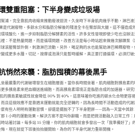
環雙重阻塞：下半身變成垃圾場
臟幫浦，完全靠肌肉收縮來推動廢液迴流。久坐時下半身肌肉幾乎不動，淋巴液
，結果是代謝廢物、多餘水分和脂肪分解後的殘渣全卡在臀部與大腿。這不僅造成
微環境酸化，進一步抑制脂肪分解酵素的活性。許多女性發現即使少吃也沒辦法
這裡：不是熱量問題，而是循環問題。改善方法是每小時站起來做幾次腳踝泵（
摩球滾壓臀部外側，刺激淋巴流動。另外，喝足夠的水也能幫助淋巴稀釋廢物，
會變成更多水腫。切記，按摩或泡澡只能暫時緩解，真正要打通循環，必須打破
抗悄然來襲：脂肪囤積的幕後黑手
久坐最嚴重的代謝破壞發生在細胞層面。當你長時間坐著，肌肉細胞對胰島素的
泌更多胰島素來把血糖送進細胞，而高胰島素環境正是脂肪合成的加速器。研究
骨骼肌的胰島素敏感性就會降低 30% 到 40%，這意味著你吃進的碳水化合物更
。而且這個效應不是靠週末運動就能完全逆轉的，因為長時間不活動造成的代謝
麼有些人明明有運動習慣，卻還是擺脫不了下半身肥胖——因為一天當中其餘 1
那 1 小時的運動效果。解決方案不是叫你辭職，而是把微活動融入日常工作
時站著討論。每多站 15 分鐘，你的肌肉細胞就會多發出一次「我準備好了」
後悔，現在就從下班後抬抬腿開始，為你的下半身代謝力重新開機。