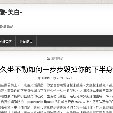
酸-美白-
紋-晶亮瓷
金融理財
聯合徵信
POSTED IN
流行時尚
久坐不動如何一步步毀掉你的下半身
AUTHOR:
PUBLISHED DATE:
ADMIN
2026-06-23
黏在辦公椅上，下班後又懶得動，你是否發現臀部越來越扁、大腿越來越粗，甚
錯覺，而是你的下半身代謝力正在被久坐一點一滴侵蝕。人體設計本來就不是為
部肌群處於被壓迫且放鬆的狀態，血液循環受阻，脂肪分解酵素活性直接下降。
責燃燒脂肪的 lipoprotein lipase 活性就會降低 90% 以上，這意味著
燃脂引擎。更可怕的是，這種代謝衰退是逐步累積的：第一個月你可能只覺得腳
側出現橘皮組織，半年後臀部肌肉開始萎縮，一年後連走樓梯都覺得膝蓋負擔變