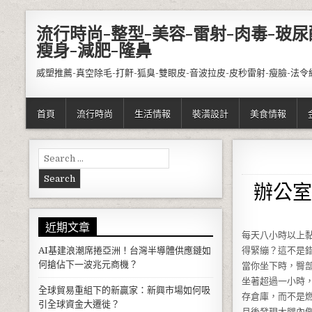
Skip to content
流行時尚-整型-美容-雷射-肉毒-玻尿
瘦身-減肥-隆鼻
威塑推薦-真空除毛-打鼾-狐臭-雙眼皮-音波拉皮-皮秒雷射-瘦臉-法令
首頁
流行時尚
生活情報
裝潢設計
美食情報
Search for:
辦公室
近期文章
每天八小時以上
AI基建浪潮席捲亞洲！台灣半導體供應鏈如
得緊繃？這不是
何搶佔下一波兆元商機？
當你坐下時，臀
坐著超過一小時，負
全球貿易重組下的新贏家：新興市場如何吸
存倉庫，而不是
引全球資金大遷徙？
月後發現大腿內