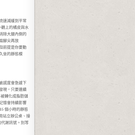
流速減緩到平常
外觀上的橘皮與水
消除大腿內側的
踮腳尖再放
但前提是你要動
久坐的靜態模
敏感度會急遽下
發現，只要連續
容易被轉化成脂肪儲
記憶會持續影響
5 個小時的靜態
：用站立辦公桌、接
的代謝訊號。別等