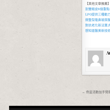
【其他文章推薦
割雙眼皮6個重
LPG
提供三種動
微整型隆鼻
玻尿
對抗老化新法寶,
想知道醫美新技
A
文章導覽
← 骨盆活動加手