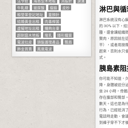
法令紋
海島型木地板
消脂針
淚溝
淋巴與循
牛軋糖
玻尿酸
瘦臉
皮秒
租營業登記地址
童顏針
淋巴系統沒有心
結婚黃金出租
肉毒桿菌
的 30% 以下
虛擬地址出租
購夠台東
腫，還會讓組織
超耐磨木地板
隆乳
隱形鐵窗
贅肉，原因就在
電波拉皮
頭髮護理產品
飄眉
平），或者用按
飾金買賣
鳳凰電波
起來，否則水只
式。
胰島素阻
你可能不知道，
降，身體被迫分
坐 24 小時，
存在腹部和臀部
數天。這也是為什
行為，已經抵消了
電話時走動、會議
到褲子穿不下才