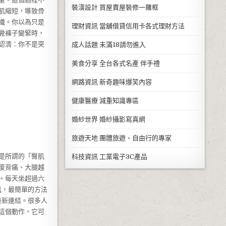
裝潢設計
買屋賣屋裝修一羅框
肌縮短，導致骨
織。你以為只是
理財資訊
當舖借貸信用卡各式理財方法
覺褲子變緊時，
認清：你不是突
成人話題
未滿18請勿進入
美食分享
全台各式名產 伴手禮
網路資訊
新奇趣味爆笑內容
健康醫療
減重知識專區
婚紗世界
婚紗攝影寫真網
旅遊天地
團體旅遊、自由行的專家
是所謂的「臀肌
科技資訊
工業電子3C產品
痠背痛、大腿越
。每天坐超過六
肌，最簡單的方法
經重新連結。很多人
這個動作，它可