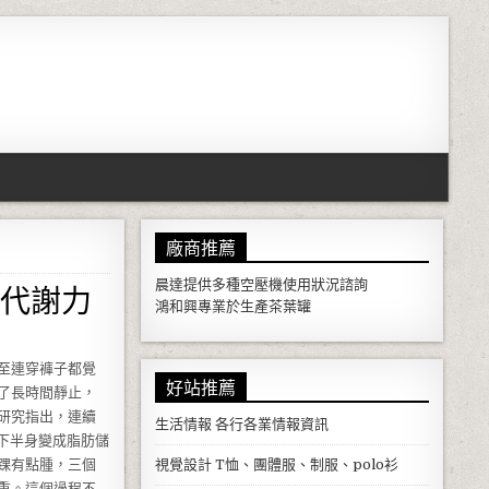
廠商推薦
代謝力
晨達提供多種
空壓機
使用狀況諮詢
鴻和興專業於生產
茶葉罐
至連穿褲子都覺
好站推薦
了長時間靜止，
研究指出，連續
生活情報
各行各業情報資訊
你的下半身變成脂肪儲
踝有點腫，三個
視覺設計
T恤、團體服、制服、polo衫
重。這個過程不