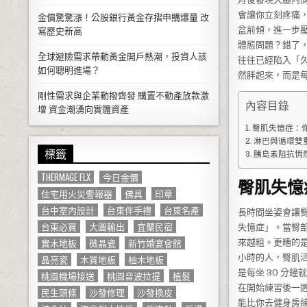
會讓你立刻疼痛
金價驚驚漲！公股銀行黃金存摺申購爆量 改
盆前傾，進一步
寫歷史新高
體態問題？錯了
全球避險需求帶動黃金開戶熱潮，投資人該
往往已經陷入「
如何聰明進場？
然胖起來，而是
剛性需求與企業動撥齊發 購置不動產放款激
內容目錄
增 資金潮湧向實體資產
臀肌失憶症：
淋巴與循環雙
標籤
胰島素阻抗悄
THERMAGE FLX
今日金價
臀肌失憶
住宅用火災警報器
佛具
印章
台中室內設計
台東伴手禮
台東名產
長時間坐姿會讓
台東必買
大圖輸出
宜蘭民宿
失憶症」。當臀
實木地板
微晶瓷
新竹婚宴會館
來越粗。更糟的
小時的人，臀肌活
晶亮瓷
木質地板
柚木地板
是每坐 30 分
桃園機場接送
桃園音波拉提
植髮
在開始練習後一
民生頭條
沙發修理
沙發換皮
能比你去健身房