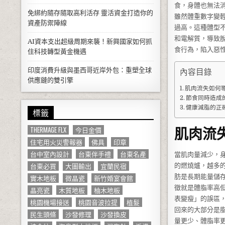
食，身體也無法
免綁約隨存隨取高利活存 靈活資金打造你的
雖然體重數字變
資產防禦陣線
過高。這種體型
和電解質，導致
AI資本支出超級周期來襲！新興國家如何抓
食行為，陷入惡
住科技轉型黃金機遇
印度消費升級與墨西哥近岸外包：重塑全球
內容目錄
供應鏈的雙引擎
肌肉流失如何
節食同時造成
健康減脂的正
標籤
肌肉流
THERMAGE FLX
今日金價
住宅用火災警報器
佛具
印章
台中室內設計
台東伴手禮
台東名產
當肌肉量減少，
台東必買
大圖輸出
宜蘭民宿
的燃燒爐，越多
肪是長期能量儲
實木地板
微晶瓷
新竹婚宴會館
徵就是體脂率高
晶亮瓷
木質地板
柚木地板
表變瘦」的誤區
桃園機場接送
桃園音波拉提
植髮
回來的大部分是
民生頭條
沙發修理
沙發換皮
量更少、體脂率