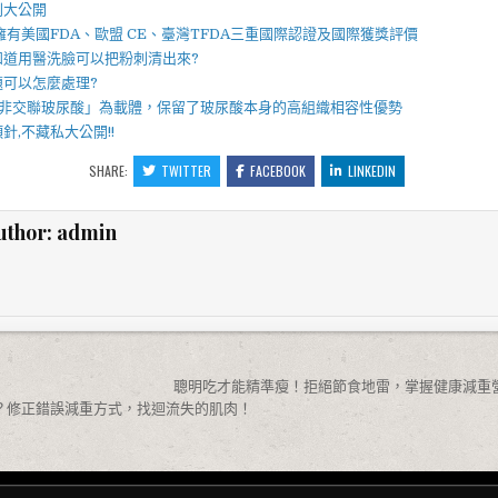
則大公開
擁有美國FDA、歐盟 CE、臺灣TFDA三重國際認證及國際獲獎評價
知道用
醫洗臉
可以把
粉刺
清出來?
題可以怎麼處理?
非交聯玻尿酸」為載體，保留了玻尿酸本身的高組織相容性優勢
顏針
,不藏私大公開!!
SHARE:
TWITTER
FACEBOOK
LINKEDIN
uthor:
admin
聰明吃才能精準瘦！拒絕節食地雷，掌握健康減重營
？修正錯誤減重方式，找迴流失的肌肉！