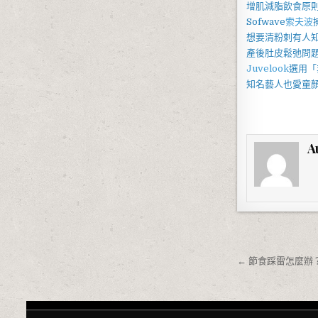
增肌減脂
飲食原
Sofwave
索夫波
想要
清粉刺
有人
產後
肚皮鬆弛
問
Juvelook
選用「
知名藝人也愛
童
A
文章導覽
← 節食踩雷怎麼辦