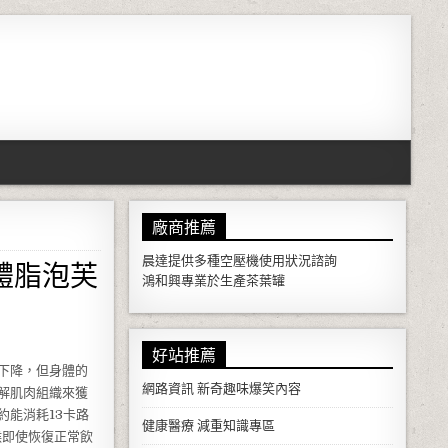
廠商推薦
體脂泡芙
晨達提供多種
空壓機
使用狀況諮詢
鴻和興專業於生產
茶葉罐
好站推薦
下降，但身體的
網路資訊
新奇趣味爆笑內容
解肌肉組織來獲
能消耗13卡路
健康醫療
減重知識專區
候即使恢復正常飲