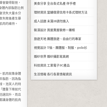
膚會變得鬆弛，
美食分享
全台各式名產 伴手禮
身體內部脂肪比例
理財資訊
當舖借貸信用卡各式理財方法
會流失大量水分
食失敗後產生暴
成人話題
未滿18請勿進入
肌肉的維持。
裝潢設計
買屋賣屋裝修一羅框
旅遊天地
團體旅遊、自由行的專家
視覺設計
T恤、團體服、制服、polo衫
婚紗世界
婚紗攝影寫真網
科技資訊
工業電子3C產品
。肌肉就像身體
生活情報
各行各業情報資訊
非脂肪，因為脂
增。泡芙人的特
「體重下降就代
迅速回升，而且
都讓身體的肌肉