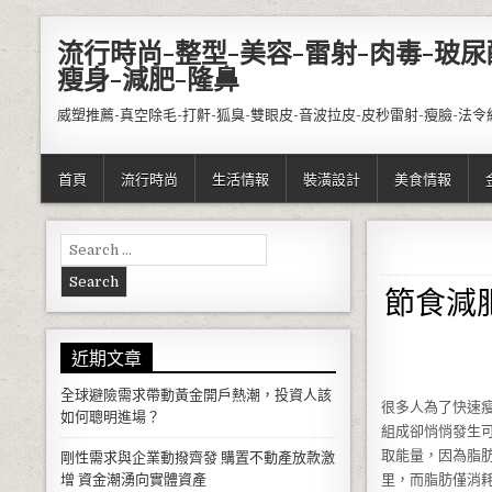
Skip to content
流行時尚-整型-美容-雷射-肉毒-玻尿
瘦身-減肥-隆鼻
威塑推薦-真空除毛-打鼾-狐臭-雙眼皮-音波拉皮-皮秒雷射-瘦臉-法令
首頁
流行時尚
生活情報
裝潢設計
美食情報
Search for:
節食減
近期文章
全球避險需求帶動黃金開戶熱潮，投資人該
很多人為了快速
如何聰明進場？
組成卻悄悄發生
取能量，因為脂
剛性需求與企業動撥齊發 購置不動產放款激
增 資金潮湧向實體資產
里，而脂肪僅消耗