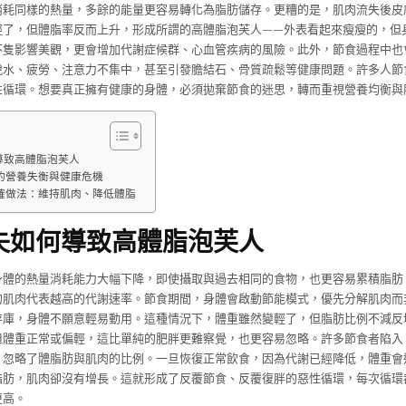
消耗同樣的熱量，多餘的能量更容易轉化為脂肪儲存。更糟的是，肌肉流失後皮
輕了，但體脂率反而上升，形成所謂的高體脂泡芙人——外表看起來瘦瘦的，但
不隻影響美觀，更會增加代謝症候群、心血管疾病的風險。此外，節食過程中也
脫水、疲勞、注意力不集中，甚至引發膽結石、骨質疏鬆等健康問題。許多人節
性循環。想要真正擁有健康的身體，必須拋棄節食的迷思，轉而重視營養均衡與
導致高體脂泡芙人
的營養失衡與健康危機
確做法：維持肌肉、降低體脂
失如何導致高體脂泡芙人
身體的熱量消耗能力大幅下降，即使攝取與過去相同的食物，也更容易累積脂肪
的肌肉代表越高的代謝速率。節食期間，身體會啟動節能模式，優先分解肌肉而
存庫，身體不願意輕易動用。這種情況下，體重雖然變輕了，但脂肪比例不減反
但體重正常或偏輕，這比單純的肥胖更難察覺，也更容易忽略。許多節食者陷入
，忽略了體脂肪與肌肉的比例。一旦恢復正常飲食，因為代謝已經降低，體重會
脂肪，肌肉卻沒有增長。這就形成了反覆節食、反覆復胖的惡性循環，每次循環
更高。