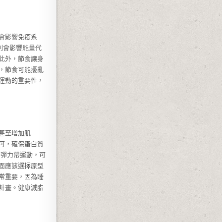
會影響免疫系
則會影響能量代
此外，節食讓身
，節食可能擾亂
運動的重要性，
甚至增加肌
即可，確保蛋白質
、彈力帶運動，可
面應該選擇原型
常重要，因為睡
計畫。健康減脂