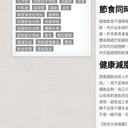
法令紋
海島型木地板
消脂針
淚溝
節食同
牛軋糖
玻尿酸
瘦臉
皮秒
租營業登記地址
童顏針
結婚黃金出租
肉毒桿菌
極端節食不僅導
虛擬地址出租
購夠台東
統、內分泌系統
謝。許多節食者
超耐磨木地板
隆乳
隱形鐵窗
體長期處於飢餓
電波拉皮
頭髮護理產品
飄眉
女性的月經週期
飾金買賣
鳳凰電波
任何過度限制飲
健康減
想要擺脫泡芙人
肉」，而不是單純
攝取足夠，每公斤
以有效刺激肌肉
食物，避免加工
眠不足會干擾生
不是一蹴可幾，
【其他文章推薦