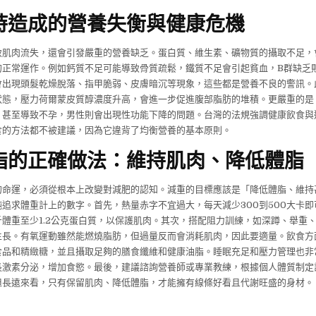
時造成的營養失衡與健康危機
致肌肉流失，還會引發嚴重的營養缺乏。蛋白質、維生素、礦物質的攝取不足，
的正常運作。例如鈣質不足可能導致骨質疏鬆，鐵質不足會引起貧血，B群缺乏
會出現頭髮乾燥脫落、指甲脆弱、皮膚暗沉等現象，這些都是營養不良的警訊。
狀態，壓力荷爾蒙皮質醇濃度升高，會進一步促進腹部脂肪的堆積。更嚴重的是
，甚至導致不孕，男性則會出現性功能下降的問題。台灣的法規強調健康飲食與
食的方法都不被建議，因為它違背了均衡營養的基本原則。
脂的正確做法：維持肌肉、降低體脂
的命運，必須從根本上改變對減肥的認知。減重的目標應該是「降低體脂、維持
追求體重計上的數字。首先，熱量赤字不宜過大，每天減少300到500大卡
體重至少1.2公克蛋白質，以保護肌肉。其次，搭配阻力訓練，如深蹲、舉重
生長。有氧運動雖然能燃燒脂肪，但過量反而會消耗肌肉，因此要適量。飲食方
食品和精緻糖，並且攝取足夠的膳食纖維和健康油脂。睡眠充足和壓力管理也非
長激素分泌，增加食慾。最後，建議諮詢營養師或專業教練，根據個人體質制定
但長遠來看，只有保留肌肉、降低體脂，才能擁有線條好看且代謝旺盛的身材。
】