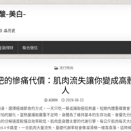
酸-美白-
紋-晶亮瓷
金融理財
聯合徵信
POSTED IN
流行時尚
肥的慘痛代價：肌肉流失讓你變成高
人
AUTHOR:
PUBLISHED DATE:
ADMIN
2026-06-23
瘦身，選擇極端節食的方式，一天只吃一餐或攝取極低熱量。短期內體重確實會
可怕的變化。當熱量攝取嚴重不足時，身體為了維持基本的生存功能，會優先分
肪的分解速度較慢且效率較低。肌肉是身體主要的代謝引擎，每公斤肌肉每天大約
4.5卡路里。一旦肌肉大量流失，基礎代謝率就會像溜滑梯一樣直直落。這時