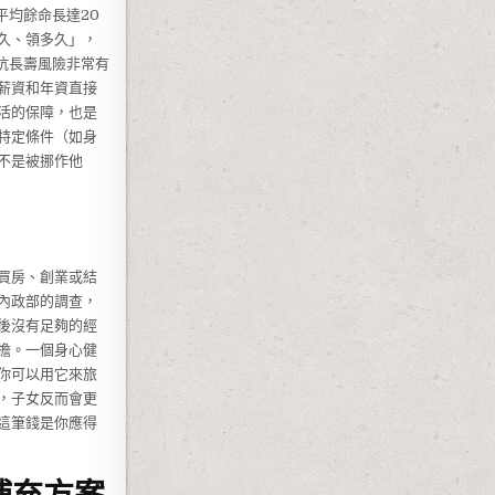
平均餘命長達20
久、領多久」，
抗長壽風險非常有
薪資和年資直接
活的保障，也是
特定條件（如身
不是被挪作他
買房、創業或結
內政部的調查，
後沒有足夠的經
擔。一個身心健
你可以用它來旅
，子女反而會更
這筆錢是你應得
補充方案