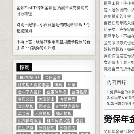
遺產工具，往往
金融FastID跨出金融圈 拓展至政府機關的
是，退休後的生
可行路徑
領到穩定的年金
自己在晚年陷入
時間＋紀律＝小資資產翻倍的秘密曲線！你
給子女。許多家
也能辦到
遺產爭吵，不如
不再上當！破解詐騙集團濫用無卡提款的新
金的領取方式也
手法，保護你的血汗錢
始按月領取。如
真正價值是在你
女的遺產工具。
標籤
犧牲自己的退休
THERMAGE FLX
今日金價
內容目錄
住宅用火災警報器
佛具
印章
台中室內設計
台東伴手禮
台東名產
勞保年金的本
台東必買
大圖輸出
宜蘭民宿
別讓子女的期
如何讓勞保年
實木地板
微晶瓷
新竹婚宴會館
晶亮瓷
木質地板
柚木地板
勞保年
桃園機場接送
桃園音波拉提
植髮
民生頭條
沙發修理
沙發換皮
勞保年金是台灣