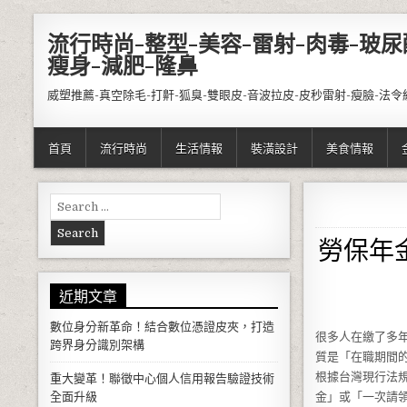
Skip to content
流行時尚-整型-美容-雷射-肉毒-玻尿
瘦身-減肥-隆鼻
威塑推薦-真空除毛-打鼾-狐臭-雙眼皮-音波拉皮-皮秒雷射-瘦臉-法令
首頁
流行時尚
生活情報
裝潢設計
美食情報
Search for:
勞保年
近期文章
數位身分新革命！結合數位憑證皮夾，打造
很多人在繳了多
跨界身分識別架構
質是「在職期間
根據台灣現行法
重大變革！聯徵中心個人信用報告驗證技術
全面升級
金」或「一次請