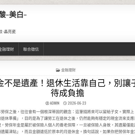
酸-美白-
紋-晶亮瓷
金融理財
聯合徵信
POSTED IN
金融理財
金不是遺產！退休生活靠自己，別讓
待成負擔
AUTHOR:
PUBLISHED DATE:
ADMIN
2026-06-23
年勞保之後，往往會有一個根深蒂固的觀念：這筆錢將來可以留給子女。實際上
的退休準備」，目的是為了讓勞工在退休之後，仍然能夠有穩定的現金流來支應
規，勞保年金是屬於被保險人個人的養老保障，一旦被保險人身故，其遺屬僅能
領遺屬津貼」，而且金額遠低於原本的月退休金。換句話說，如果你把勞保年金