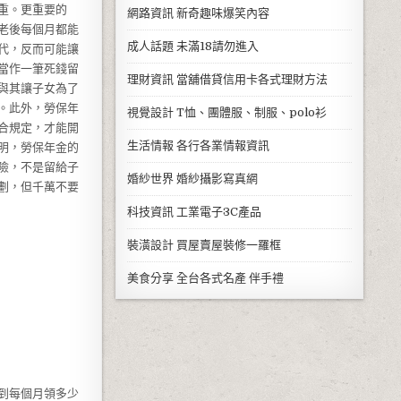
重。更重要的
網路資訊
新奇趣味爆笑內容
老後每個月都能
成人話題
未滿18請勿進入
代，反而可能讓
當作一筆死錢留
理財資訊
當舖借貸信用卡各式理財方法
與其讓子女為了
。此外，勞保年
視覺設計
T恤、團體服、制服、polo衫
合規定，才能開
生活情報
各行各業情報資訊
明，勞保年金的
險，不是留給子
婚紗世界
婚紗攝影寫真網
劃，但千萬不要
科技資訊
工業電子3C產品
裝潢設計
買屋賣屋裝修一羅框
美食分享
全台各式名產 伴手禮
到每個月領多少