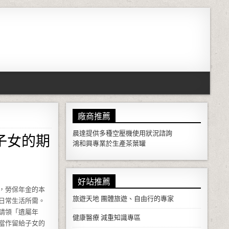
廠商推薦
子女的期
晨達提供多種
空壓機
使用狀況諮詢
鴻和興專業於生產
茶葉罐
好站推薦
，勞保年金的本
旅遊天地
團體旅遊、自由行的專家
日常生活所需。
請領「遺屬年
健康醫療
減重知識專區
當作留給子女的