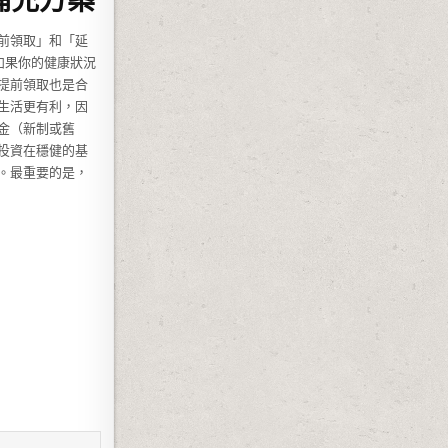
前領取」和「延
如果你的健康狀況
提前領取也是合
生活更有利，因
金（新制或舊
投資在穩健的基
。最重要的是，