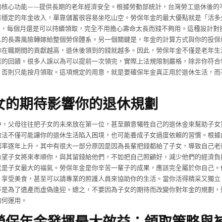
的核心功能——提供長期的老年經濟安全。根據勞動部統計，台灣勞工退休後的
有穩定的年金收入，單靠儲蓄很容易坐吃山空。勞保年金的最大優點就是「活多
0歲，每個月還是可以持續領取，完全不用擔心壽命太長而錢不夠用。這種設計對
人的長壽風險轉嫁給整個勞保體系。另一個關鍵是，年金的計算方式與你的投保
你在職期間的貢獻越高，退休後領到的錢就越多。因此，勞保年金不僅是老年生
獻的回饋。很多人誤以為可以提前一次領完，實際上法規限制嚴格，除非你符合
，否則只能按月領取。這項規定的用意，就是要確保年金真正用於退休生活，而
女的期待影響你的退休規劃
中，父母往往把子女的未來放在第一位，甚至願意犧牲自己的退休金來幫助子女
做法不僅可能讓你的退休生活陷入困境，也可能養成子女過度依賴的習慣。根據
窮率逐年上升，其中有很大一部分原因是因為長輩把錢都給了子女，導致自己老
希望子女將來孝順你，與其留錢給他們，不如把自己照顧好，減少他們的經濟負
就是子女最大的福氣。勞保年金是你辛苦一輩子的成果，應該完全屬於你自己。
、享受美食，甚至可以請專業的照護人員來協助你的生活。當你活得精采又獨立
不是為了遺產而虛偽逢迎。總之，不要因為子女的期待而改變你對年金的規劃，
如何運用。
勞保年金發揮最大效益：領取策略與