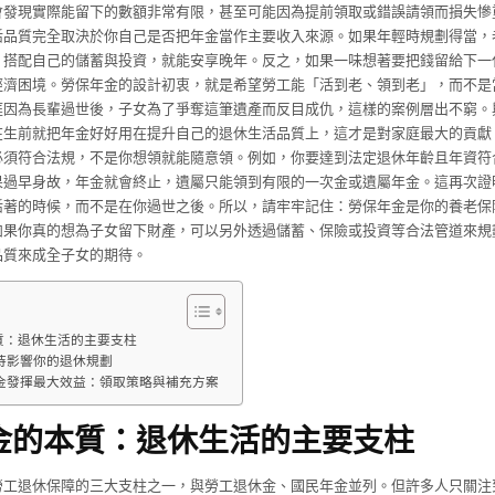
會發現實際能留下的數額非常有限，甚至可能因為提前領取或錯誤請領而損失慘
活品質完全取決於你自己是否把年金當作主要收入來源。如果年輕時規劃得當，
，搭配自己的儲蓄與投資，就能安享晚年。反之，如果一味想著要把錢留給下一
經濟困境。勞保年金的設計初衷，就是希望勞工能「活到老、領到老」，而不是
庭因為長輩過世後，子女為了爭奪這筆遺產而反目成仇，這樣的案例層出不窮。
在生前就把年金好好用在提升自己的退休生活品質上，這才是對家庭最大的貢獻
必須符合法規，不是你想領就能隨意領。例如，你要達到法定退休年齡且年資符
果過早身故，年金就會終止，遺屬只能領到有限的一次金或遺屬年金。這再次證
活著的時候，而不是在你過世之後。所以，請牢牢記住：勞保年金是你的養老保
如果你真的想為子女留下財產，可以另外透過儲蓄、保險或投資等合法管道來規
品質來成全子女的期待。
質：退休生活的主要支柱
待影響你的退休規劃
金發揮最大效益：領取策略與補充方案
金的本質：退休生活的主要支柱
勞工退休保障的三大支柱之一，與勞工退休金、國民年金並列。但許多人只關注