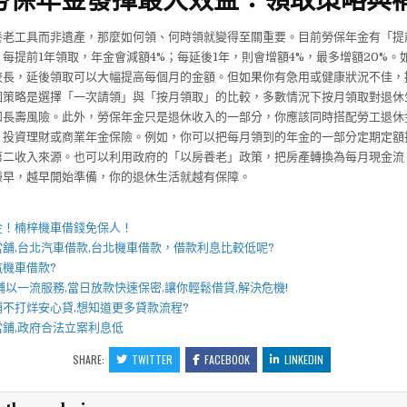
養老工具而非遺產，那麼如何領、何時領就變得至關重要。目前勞保年金有「提
每提前1年領取，年金會減額4%；每延後1年，則會增額4%，最多增額20%。
較長，延後領取可以大幅提高每個月的金額。但如果你有急用或健康狀況不佳，
個策略是選擇「一次請領」與「按月領取」的比較，多數情況下按月領取對退休
和長壽風險。此外，勞保年金只是退休收入的一部分，你應該同時搭配勞工退休
、投資理財或商業年金保險。例如，你可以把每月領到的年金的一部分定期定額
造第二收入來源。也可以利用政府的「以房養老」政策，把房產轉換為每月現金流
嫌早，越早開始準備，你的退休生活就越有保障。
】
金！
楠梓機車借錢
免保人！
當舖
,
台北汽車借款
,
台北機車借款
，借款利息比較低呢?
汽機車借款
?
舖
以一流服務,當日放款快速保密,讓你輕鬆借貸,解決危機!
鋪
不打烊安心貸,想知道更多貸款流程?
當鋪
,政府合法立案利息低
SHARE:
TWITTER
FACEBOOK
LINKEDIN