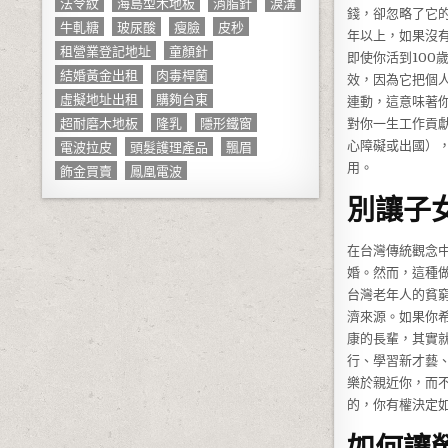
法令紋
海島型木地板
消脂針
淚溝
錢，卻忽略了它
牛軋糖
玻尿酸
瘦臉
皮秒
年以上，如果沒
租營業登記地址
童顏針
即使你活到10
結婚黃金出租
肉毒桿菌
效，因為它把個
虛擬地址出租
購夠台東
連動，這意味著
超耐磨木地板
隆乳
隱形鐵窗
對你一生工作貢
電波拉皮
頭髮護理產品
飄眉
心障礙或出國）
用。
飾金買賣
鳳凰電波
別讓子
在台灣傳統觀念
婚。然而，這種
台灣老年人的貧
濟來源。如果你
康的長輩，其實
行、學習新才藝
樂於親近你，而
的，你有權決定
如何讓