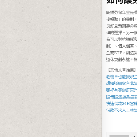
既然勞保年金是
後領取」的機制，
良好且預期壽命
理的選擇。另一
為可以對抗通膨
制）、個人儲蓄
金或ETF，創
退休規劃永遠不
【其他文章推薦
老機車也能變現
想知道哪家
台北
哪裡有專辦
屏東
隨借隨還,
高雄當
快速借款
24H當
借款不求人
士林