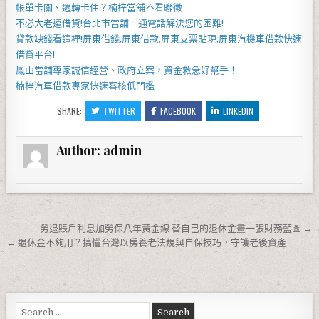
帳單卡關、週轉卡住？
楠梓當舖
不看聯徵
不必大老遠借貸!
台北市當舖
一通電話解決您的困難!
貸款缺錢看這裡!屏東借錢,屏東借款,屏東支票貼現,
屏東汽機車借款
快速
借貸平台!
鳳山當舖
專家誠信經營、政府立案，資金救急好幫手！
楠梓汽車借款
專家快速審核低門檻
SHARE:
TWITTER
FACEBOOK
LINKEDIN
Author:
admin
文章導覽
勞退賬戶利息加勞保八年黃金線 替自己的退休金畫一張財務藍圖 →
← 退休金不夠用？搞懂台灣以房養老法規與自保技巧，守護老後資產
Search for: