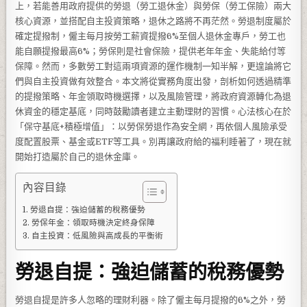
上，若能善用政府提供的勞退（勞工退休金）與勞保（勞工保險）兩大
核心資源，並搭配自主投資策略，退休之路將不再茫然。勞退制度屬於
確定提撥制，僱主每月按勞工薪資提撥6%至個人退休金專戶，勞工也
能自願提撥最高6%；勞保則是社會保險，提供老年年金、失能給付等
保障。然而，多數勞工對這兩項資源的運作機制一知半解，更遑論將它
們與自主投資做有效整合。本文將從實務角度出發，剖析如何透過精準
的提撥策略、年金領取時機選擇，以及風險管理，將政府資源轉化為退
休資金的穩定基底，同時鼓勵讀者建立主動理財的習慣。心法核心在於
「保守基底+積極增值」：以勞保勞退作為安全網，再依個人風險承受
度配置股票、基金或ETF等工具。別再讓政府給的福利睡著了，現在就
開始打造屬於自己的退休金庫。
內容目錄
勞退自提：強迫儲蓄的稅務優勢
勞保年金：領取時機決定終身保障
自主投資：低風險與高成長的平衡術
勞退自提：強迫儲蓄的稅務優勢
勞退自提是許多人忽略的理財利器。除了僱主每月提撥的6%之外，勞