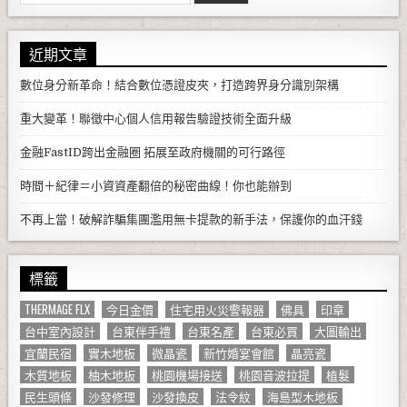
近期文章
數位身分新革命！結合數位憑證皮夾，打造跨界身分識別架構
重大變革！聯徵中心個人信用報告驗證技術全面升級
金融FastID跨出金融圈 拓展至政府機關的可行路徑
時間＋紀律＝小資資產翻倍的秘密曲線！你也能辦到
不再上當！破解詐騙集團濫用無卡提款的新手法，保護你的血汗錢
標籤
THERMAGE FLX
今日金價
住宅用火災警報器
佛具
印章
台中室內設計
台東伴手禮
台東名產
台東必買
大圖輸出
宜蘭民宿
實木地板
微晶瓷
新竹婚宴會館
晶亮瓷
木質地板
柚木地板
桃園機場接送
桃園音波拉提
植髮
民生頭條
沙發修理
沙發換皮
法令紋
海島型木地板