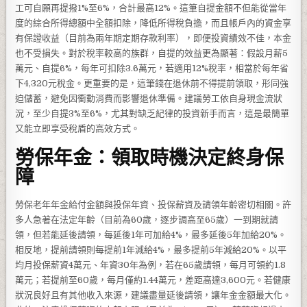
工可自願再提撥1%至6%，合計最高12%。這筆自提金額不但能從當年
度的綜合所得總額中全額扣除，降低所得稅負擔，而且帳戶內的資金享
有保證收益（目前為兩年期定期存款利率），即便投資績效不佳，本金
也不受損失。對於稅率較高的族群，自提的效益更為顯著：假設月薪5
萬元、自提6%，每年可扣除3.6萬元，若適用12%稅率，相當於每年省
下4,320元稅金。更重要的是，這筆錢在退休前不得提前領取，形同強
迫儲蓄，避免因衝動消費而影響退休準備。建議勞工依自身現金流狀
況，至少自提3%至6%，尤其對缺乏紀律的投資新手而言，這是最簡單
又能立即享受稅盾的高效方式。
勞保年金：領取時機決定終身保
障
勞保老年年金給付金額與投保年資、投保薪資及請領年齡密切相關。許
多人急著在法定年齡（目前為60歲，逐步調高至65歲）一到期就請
領，但若能延後請領，每延後1年可加給4%，最多延後5年加給20%。
相反地，提前請領則每提前1年減給4%，最多提前5年減給20%。以平
均月投保薪資4萬元、年資30年為例，若在65歲請領，每月可領約1.8
萬元；若提前至60歲，每月僅約1.44萬元，差距高達3,600元。若健康
狀況良好且有其他收入來源，建議盡量延後請領，讓年金金額最大化。