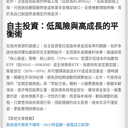
此外，注意投保薪資的申報上限（目前為45,800元），若薪資超過上
限，可透過自願提繳勞退或商業年金補足缺口。妥善規劃領取時機，等
於為自己創造終身穩定的現金流。
自主投資：低風險與高成長的平
衡術
在政府資源的基礎上，自主投資是拉高退休資金成長率的關鍵。但許多
退休族因懼怕風險而完全避開股市，反而錯失長期複利效果。建議採用
「核心衛星」策略：核心部位（70%～80%）配置於低成本的指數型
ETF（如0050、006208）或全球債券ETF，長期持有並定期定額；
衛星部位（20%～30%）則可選擇高股息ETF或成長型基金，適時調
整。關鍵在於保持紀律，避免因短期波動而頻繁進出。此外，可善用台
灣的「定期定額買股」與「零股交易」機制，小額累積資產。隨著年齡
增長，逐步降低股票比重、提高債券與現金部位，確保資金安全。最重
要的是，退休規劃不是一次性的行動，而是每年檢視、動態調整的過
程。只要善用政府資源打底，搭配穩健的自主投資，退休生活不僅從
容，更能實現財務自由。
【其他文章推薦】
救急過件簡單不囉嗦，
24小時當舖
一通電話立即貸!