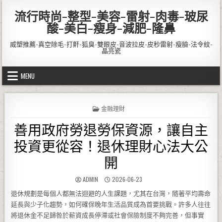
Skip to content
流行時尚-整型-美容-雷射-肉毒-玻尿
酸-美白-瘦身-減肥-隆鼻
威塑推薦-真空除毛-打鼾-狐臭-雙眼皮-音波拉皮-皮秒雷射-瘦臉-法令紋-
晶亮瓷
MENU
POSTED IN
金融理財
善用政府勞退勞保資源，讓自主
投資更從容！退休理財心法大公
開
AUTHOR:
PUBLISHED DATE:
ADMIN
2026-06-23
退休規劃是每個人都無法迴避的人生課題，尤其在台灣，隨著平均壽命
延長與少子化趨勢，如何確保晚年生活品質成為首要挑戰。許多人往往
將退休金不足歸咎於薪資成長停滯或社會保險制度不夠完善，但事實