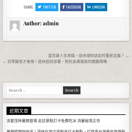
SHARE:
TWITTER
FACEBOOK
LINKEDIN
Author:
admin
文章導覽
當百歲人生來臨，退休理財該如何重新定義？ →
← 別等變老才後悔！退休超前部署，對抗長壽風險的關鍵策略
Search for:
近期文章
涼夏茂林暑期登場 走訪景點打卡免費吃冰 消暑秘境正夯
暑期檔期強強滾！茂林在地店家聯手打卡熱點，打造南台灣最夯旅遊新