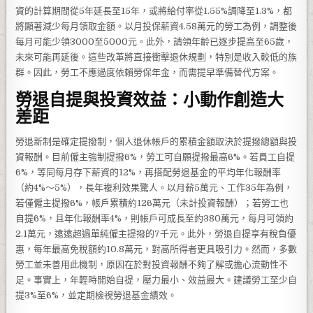
資的計算期間從5年延長至15年，或將給付率從1.55%調降至1.3%，都
將顯著減少每月領取金額。以月投保薪資4.58萬元的勞工為例，調整後
每月可能少領3000至5000元。此外，請領年齡已逐步提高至65歲，
未來可能再延後。這些改革將直接衝擊退休規劃，特別是收入較低的族
群。因此，勞工不應過度依賴勞保年金，而需提早準備替代方案。
勞退自提與投資效益：小動作創造大
差距
勞退新制是確定提撥制，個人退休帳戶的累積金額取決於提撥總額與投
資報酬。目前僱主強制提撥6%，勞工可自願提撥最高6%。若員工自提
6%，等同每月存下薪資的12%，再搭配勞退基金的平均年化報酬率
（約4%～5%），長年複利效果驚人。以月薪5萬元、工作35年為例，
若僅僱主提撥6%，帳戶累積約126萬元（未計投資報酬）；若勞工也
自提6%，且年化報酬率4%，則帳戶可成長至約380萬元，每月可領約
2.1萬元，遠遠超過單純僱主提撥的7千元。此外，勞退自提享有稅負優
惠，每年最高免稅額約10.8萬元，對高所得者更具吸引力。然而，多數
勞工並未善用此機制，原因在於對投資報酬不夠了解或擔心流動性不
足。事實上，年輕時開始自提，壓力最小、效益最大。建議勞工至少自
提3%至6%，並定期檢視勞退基金績效。