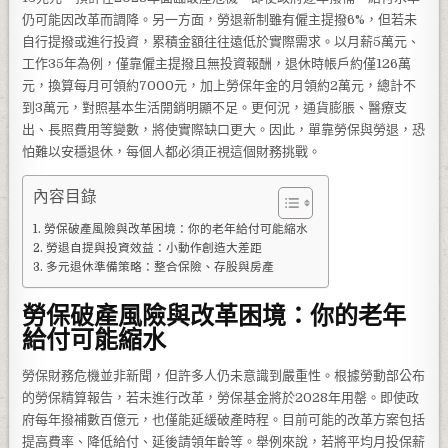
仍可能因改革而調降。另一方面，勞退新制雖有僱主提撥6%，但若未
自行提撥或進行投資，累積金額往往遠低於實際需求。以月薪5萬元、
工作35年為例，僅靠僱主提撥且無投資報酬，退休時帳戶約僅126萬
元，換算每月可領約7000元，加上勞保年金的月領約2萬元，總計不
到3萬元，對照基本生活開銷明顯不足。更何況，通貨膨脹、醫療支
出、長照費用等變數，將使實際缺口更大。因此，單靠勞保與勞退，恐
怕難以安穩退休，每個人都必須正視這個財務挑戰。
內容目錄
勞保破產風險與改革困境：你的老年給付可能縮水
勞退自提與投資效益：小動作創造大差距
多元退休準備策略：整合保險、存股與房產
勞保破產風險與改革困境：你的老年
給付可能縮水
勞保財務危機並非新聞，但許多人仍未意識到嚴重性。根據勞動部公布
的勞保精算報告，若未進行改革，勞保基金將於2028年用罄。即使政
府每年撥補數百億元，也僅能延緩破產時程。目前可能的改革方案包括
提高費率、降低給付、延後請領年齡等。舉例來說，若將平均月投保薪