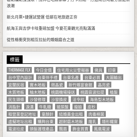
浪潮
新北月票+捷運試營運 低碳在地旅遊正夯
航海王與吉伊卡哇重磅加盟 今夏花東觀光亮點滿滿
從性格衝突到相互拉扯的婚姻磨合之道
標籤
THERMAGE FLX
今日金價
住宅用火災警報器
佛具
印章
台中室內設計
台東伴手禮
台東名產
台東必買
大圖輸出
宜蘭民宿
實木地板
微晶瓷
新竹婚宴會館
晶亮瓷
木質地板
柚木地板
桃園機場接送
桃園音波拉提
植髮
民生頭條
沙發修理
沙發換皮
法令紋
海島型木地板
消脂針
淚溝
牛軋糖
玻尿酸
瘦臉
皮秒
租營業登記地址
童顏針
結婚黃金出租
肉毒桿菌
虛擬地址出租
購夠台東
超耐磨木地板
隆乳
隱形鐵窗
電波拉皮
頭髮護理產品
飄眉
飾金買賣
鳳凰電波