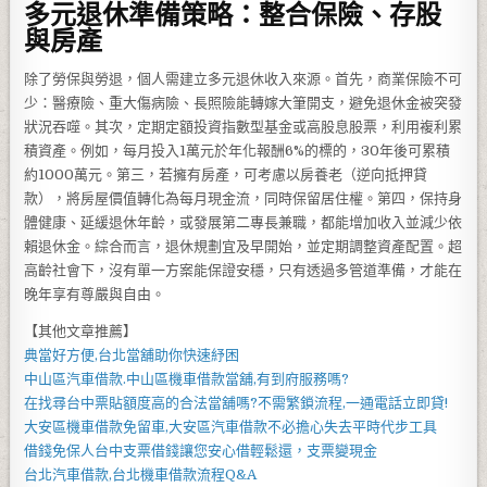
多元退休準備策略：整合保險、存股
與房產
除了勞保與勞退，個人需建立多元退休收入來源。首先，商業保險不可
少：醫療險、重大傷病險、長照險能轉嫁大筆開支，避免退休金被突發
狀況吞噬。其次，定期定額投資指數型基金或高股息股票，利用複利累
積資產。例如，每月投入1萬元於年化報酬6%的標的，30年後可累積
約1000萬元。第三，若擁有房產，可考慮以房養老（逆向抵押貸
款），將房屋價值轉化為每月現金流，同時保留居住權。第四，保持身
體健康、延緩退休年齡，或發展第二專長兼職，都能增加收入並減少依
賴退休金。綜合而言，退休規劃宜及早開始，並定期調整資產配置。超
高齡社會下，沒有單一方案能保證安穩，只有透過多管道準備，才能在
晚年享有尊嚴與自由。
【其他文章推薦】
典當好方便,
台北當舖
助你快速紓困
中山區汽車借款
.
中山區機車借款
當舖,有到府服務嗎?
在找尋
台中票貼
額度高的合法當舖嗎?不需繁鎖流程,一通電話立即貸!
大安區機車借款
免留車,
大安區汽車借款
不必擔心失去平時代步工具
借錢免保人
台中支票借錢
讓您安心借輕鬆還，支票變現金
台北汽車借款
,
台北機車借款
流程Q&A