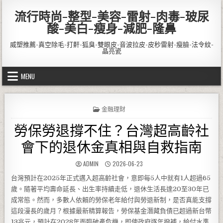
Skip to content
流行時尚-整型-美容-雷射-肉毒-玻尿
酸-美白-瘦身-減肥-隆鼻
威塑推薦-真空除毛-打鼾-狐臭-雙眼皮-音波拉皮-皮秒雷射-瘦臉-法令紋-
晶亮瓷
MENU
POSTED IN
金融理財
勞保勞退撐不住？台灣超高齡社
會下的退休金真相與自救指南
AUTHOR:
PUBLISHED DATE:
ADMIN
2026-06-23
台灣預計在2025年正式邁入超高齡社會，意即每5人中就有1人超過65
歲。隨著平均壽命延長、出生率持續走低，退休生活長達20至30年已
成常態。然而，多數人依賴的勞保老年給付與勞退新制，是否真能支撐
這段漫長的歲月？根據最新精算報告，勞保基金潛藏負債已超過新台幣
13兆元，預計在2028年面臨破產危機，即使政府逐年撥補，給付水準