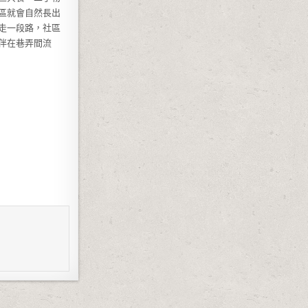
區就會自然長出
走一段路，社區
伴在巷弄間流