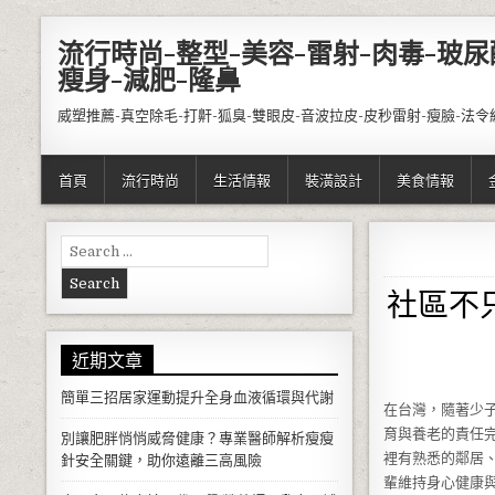
Skip to content
流行時尚-整型-美容-雷射-肉毒-玻尿
瘦身-減肥-隆鼻
威塑推薦-真空除毛-打鼾-狐臭-雙眼皮-音波拉皮-皮秒雷射-瘦臉-法令
首頁
流行時尚
生活情報
裝潢設計
美食情報
Search for:
社區不
近期文章
簡單三招居家運動提升全身血液循環與代謝
在台灣，隨著少
育與養老的責任
別讓肥胖悄悄威脅健康？專業醫師解析瘦瘦
裡有熟悉的鄰居
針安全關鍵，助你遠離三高風險
輩維持身心健康