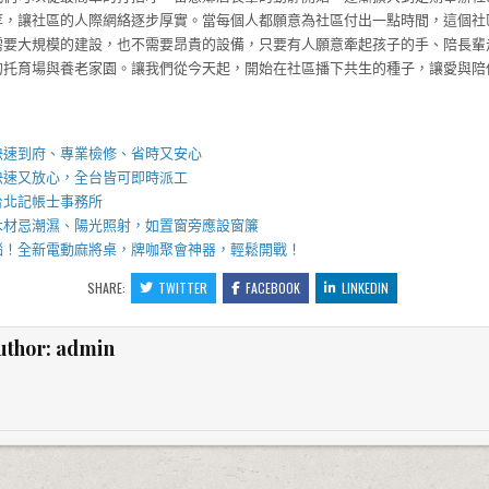
等，讓社區的人際網絡逐步厚實。當每個人都願意為社區付出一點時間，這個社
需要大規模的建設，也不需要昂貴的設備，只要有人願意牽起孩子的手、陪長輩
的托育場與養老家園。讓我們從今天起，開始在社區播下共生的種子，讓愛與陪
】
快速到府、專業檢修、省時又安心
快速又放心，全台皆可即時派工
台北記帳士事務所
木材忌潮濕、陽光照射，如置窗旁應設窗簾
惱！全新
電動麻將桌
，牌咖聚會神器，輕鬆開戰！
SHARE:
TWITTER
FACEBOOK
LINKEDIN
uthor:
admin