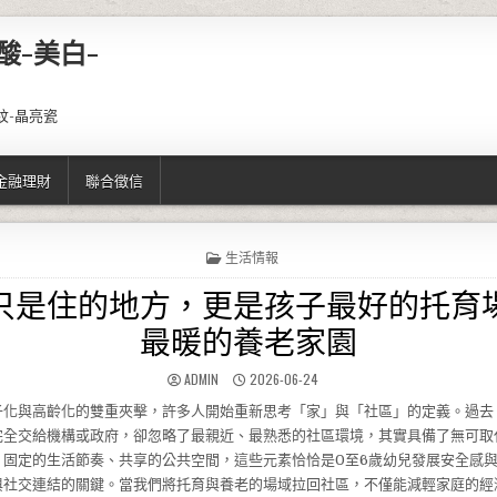
酸-美白-
紋-晶亮瓷
金融理財
聯合徵信
POSTED IN
生活情報
只是住的地方，更是孩子最好的托育
最暖的養老家園
AUTHOR:
PUBLISHED DATE:
ADMIN
2026-06-24
子化與高齡化的雙重夾擊，許多人開始重新思考「家」與「社區」的定義。過去
完全交給機構或政府，卻忽略了最親近、最熟悉的社區環境，其實具備了無可取
、固定的生活節奏、共享的公共空間，這些元素恰恰是0至6歲幼兒發展安全感
與社交連結的關鍵。當我們將托育與養老的場域拉回社區，不僅能減輕家庭的經