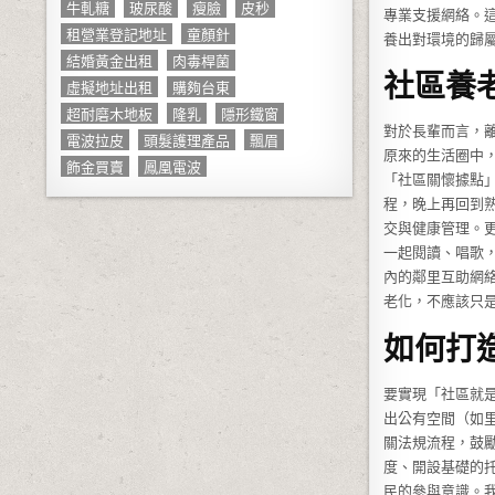
牛軋糖
玻尿酸
瘦臉
皮秒
專業支援網絡。
租營業登記地址
童顏針
養出對環境的歸
結婚黃金出租
肉毒桿菌
社區養
虛擬地址出租
購夠台東
超耐磨木地板
隆乳
隱形鐵窗
對於長輩而言，
電波拉皮
頭髮護理產品
飄眉
原來的生活圈中
飾金買賣
鳳凰電波
「社區關懷據點
程，晚上再回到
交與健康管理。
一起閱讀、唱歌
內的鄰里互助網
老化，不應該只
如何打
要實現「社區就
出公有空間（如
關法規流程，鼓
度、開設基礎的
民的參與意識。