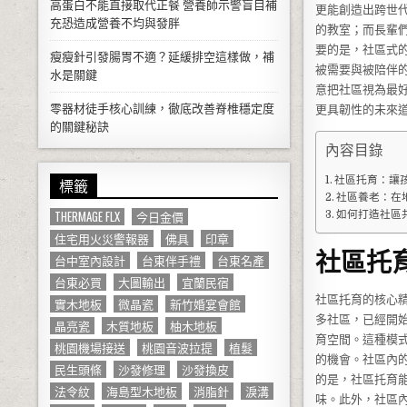
高蛋白不能直接取代正餐 營養師示警盲目補
更能創造出跨世
充恐造成營養不均與發胖
的教室；而長輩
要的是，社區式
瘦瘦針引發腸胃不適？延緩排空這樣做，補
被需要與被陪伴
水是關鍵
意把社區視為最
零器材徒手核心訓練，徹底改善脊椎穩定度
更具韌性的未來
的關鍵秘訣
內容目錄
社區托育：讓
標籤
社區養老：在
THERMAGE FLX
今日金價
如何打造社區
住宅用火災警報器
佛具
印章
社區托
台中室內設計
台東伴手禮
台東名產
台東必買
大圖輸出
宜蘭民宿
社區托育的核心
實木地板
微晶瓷
新竹婚宴會館
多社區，已經開
晶亮瓷
木質地板
柚木地板
育空間。這種模
桃園機場接送
桃園音波拉提
植髮
的機會。社區內
民生頭條
沙發修理
沙發換皮
的是，社區托育
法令紋
海島型木地板
消脂針
淚溝
味。此外，社區