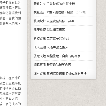
孩子們探索世界
美食分享
全台各式名產 伴手禮
低孤獨感。更重
視覺設計
T恤、團體服、制服、polo衫
晚年仍能感受到
活圈。當我們願
裝潢設計
買屋賣屋裝修一羅框
條更有人情味、
健康醫療
減重知識專區
科技資訊
工業電子3C產品
成人話題
未滿18請勿進入
旅遊天地
團體旅遊、自由行的專家
網路資訊
新奇趣味爆笑內容
理財資訊
當舖借貸信用卡各式理財方法
機構。在台灣許
公室設置臨時托
能獲得同儕互動
習場域。更重要
性、更有人情
成一個低成本的