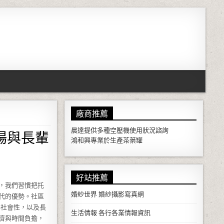
廠商推薦
場與長輩
晨達提供多種
空壓機
使用狀況諮詢
鴻和興專業於生產
茶葉罐
好站推薦
，我們習慣把托
婚紗世界
婚紗攝影寫真網
代的優勢。社區
與社會性，以及長
生活情報
各行各業情報資訊
濟與時間負擔，