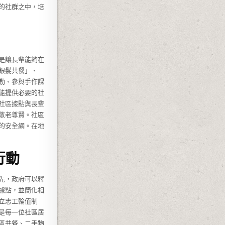
的社群之中，培
是讓長輩能夠在
銀髮共餐」、
動、參與手作課
能提供必要的社
社區據點與長輩
敬老尊賢。社區
的安全網。在地
行動
先，政府可以釋
據點，並簡化相
立志工輪值制
是每一位社區居
區共餐、二手物