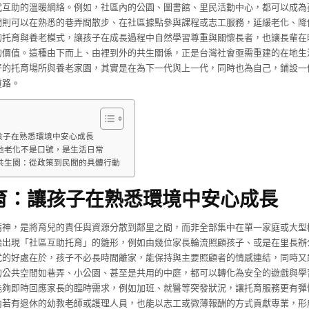
代互助的溫暖網絡。例如，社區內的公園、圖書館、里民活動中心，都可以成為
們則可以在熟悉的巷弄間散步、在社區據點參與課程或志工服務，延緩老化、降
的托育與養老模式，讓孩子在成長過程中自然學習尊重與關懷長者，也讓長輩在
的價值。這種由下而上、由裡到外的共生關係，正是台灣社會亟需重建的在地生
好的托育場所與養老家園，其實是在為下一代與上一代，同時也為自己，鋪設一
道路。
孩子在熟悉環境中安心成長
地老化不是口號，是生活日常
共生圈：從政策到民間的具體行動
育：讓孩子在熟悉環境中安心成長
精神，是將育兒的責任與資源分散到鄰里之間，而非全部集中在單一家庭或大型
始出現「社區互助托育」的雛形，例如由幾位家長輪流照顧孩子、或是在里長辦
式的好處在於，孩子不必長時間離家，能保持與主要照顧者的情感連結，同時又
的公共空間如巷弄、小公園、甚至是共用的中庭，都可以轉化為安全的遊戲與學
能夠即時回應家長的臨時需求，例如加班、就醫等突發狀況，讓托育服務更有彈
內若有退休的幼教老師或護理人員，也能以志工或微薄報酬的方式貢獻專業，形