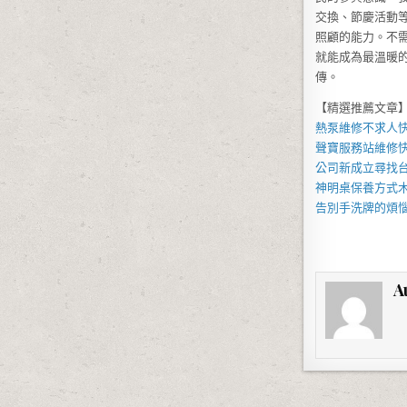
交換、節慶活動
照顧的能力。不
就能成為最溫暖
傳。
【精選推薦文章
熱泵維修
不求人
聲寶服務站
維修
公司新成立尋找
神明桌
保養方式
告別手洗牌的煩
A