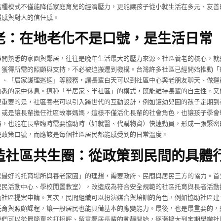
這種模式不僅能降低家庭育兒的經濟壓力，更能讓孩子從小就生活在多元、友善
屬感與對人的信任感。
老：在地老化不是口號，是生活日常
離開熟悉的家園與鄰居，往往是晚年生活最大的壓力來源。社區養老的核心，就
，獲得所需的照顧與支持，不必被迫搬遷到機構。台灣許多社區已經開始推動「
」、「居家護理巡迴」等服務，讓長輩白天可以到社區中心與老朋友聊天、做運
熟悉的家中休息。這種「半居家、半社區」的模式，既能維持長輩的自主性，又
更重要的是，社區養老可以引入跨世代的互動設計，例如讓幼兒園的孩子定期到
，或是讓長輩擔任社區故事媽媽，這樣不僅活化長輩的社會角色，也讓孩子學會
絡，也能在長輩臨時需要協助時（如就醫、代購物資）快速動員，形成一張緊密
是政策口號，而應該是每個社區居民都能感受到的日常溫度。
造社區共生圈：從政策到民間的具體
是最好的托育場所與養老家園」的理想，需要政府、民間與居民三方的協力。首
里民活動中心、學校閒置教室），改造成為符合安全規範的社區托育與長者活動
勵社區提案申請。其次，民間組織可以扮演媒合與培訓的角色，例如協助社區建
托育與照顧課程，讓一般居民也能具備基本的應變能力。最後，也是最重要的，
我們可以從最簡單的打招呼、留意鄰居長輩的動靜開始，逐漸擴大到定期舉辦社