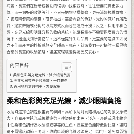
病變，長輩們在昏暗或雜亂的環境中找東西時，往往需要花費更多力
氣。而一個好的收納設計，不只是把物品擺整齊，更是減輕視覺負擔、
守護眼睛健康的關鍵。研究指出，高齡者對於色彩、光影的感知有所改
變，過於鮮豔或花俏的收納方式反而容易造成干擾；反之，採用柔和色
調、充足光線與明確分類的收納系統，能讓長輩在不需要過度費力的情
況下，迅速找到所需物品。這不僅提升生活品質，更重要的是減少因視
力不佳而產生的挫折感與安全隱患。現在，就讓我們一起探討三種最適
合高齡長輩的收納策略，讓居家環境變得友善又安心。
內容目錄
柔和色彩與充足光線，減少眼睛負擔
開放式層架與分類標籤，一目瞭然
善用收納盒與把手，方便取用
柔和色彩與充足光線，減少眼睛負擔
收納時選擇色調是很重要的學問。高齡眼睛對高飽和亮色的刺激反應較
大，容易產生眩光或視覺疲勞。建議使用米色、淺灰、淡藍或淺木紋等
中性柔和色調作為收納櫃或容器的主色，這些顏色能降低對比度，讓眼
睛不需過度調節。同時，收納區域的光線必須充足且均勻，避免陰影造