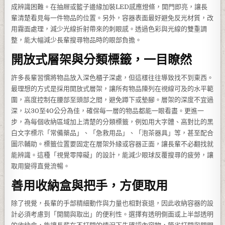
成辨識困難。在抽屜或籃子邊緣加裝LED感應燈條，開門即亮，讓長
輩清楚看見每一件物品的位置。另外，容器表面最好避免反光材質，改
用霧面處理，減少光線折射帶來的刺眼感。透過色彩與光線的雙重調
整，能大幅減少長輩搜尋物品時的眼部負擔。
開放式層架與分類標籤，一目瞭然
許多長輩習慣將物品放入深色櫃子深處，但這樣往往導致找不到東西。
最理想的方式是採用開放式層架，讓所有物品陳列在視線可及的水平範
圍，高度控制在腰部至頭部之間，避免蹲下或墊腳。層架的深度不宜過
深，以30至40公分為佳，確保每一層的物品都能一眼看盡。更進一
步，為每個收納區域加上清楚的分類標籤，例如用大字體、高對比的黑
白文字標示「常備藥品」、「急救用品」、「泡茶器具」等，甚至配合
圖示輔助。標籤位置要固定在層架外緣或容器正面，讓長輩不必翻找就
能辨識。這種「視覺零障礙」的設計，能減少眼球反覆搜尋的疲勞，讓
取用變得直覺流暢。
善用收納盒與把手，方便取用
除了視覺，長輩的手部精細動作與力量也相對衰退，因此收納容器的設
計必須考慮到「開關與取出」的便利性。選擇有透明側面或上半部透明