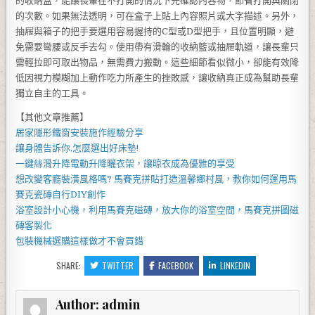
的收納盒，能讓長輩在不打開的情況下先確認內容物，節省打開與關閉
的次數。如果無法透明，可在盒子上貼上內容照片或大字描述。另外，
抽屜與箱子的把手要選用容易握持的C型或D型把手，且位置明顯，避
免需要彎腰或反手去勾。使用帶有滑輪的收納籃或抽屜軌道，讓長輩只
需輕拉即可取出物品，無需費力搬動。這些細節看似微小，卻能有效降
低因視力模糊加上動作吃力所產生的挫敗感，讓收納真正成為幫助長輩
獨立自主的工具。
【其他文章推薦】
居家
隱形鐵窗
安裝施作經驗分享
讓身體告訴你,怎麼選出好
床墊
!
一鍵絲滑升降
電動升降曬衣架
，讓晾衣成為優雅的享受
想改變客廳裝潢風格嗎?
馬賽克拼貼
打造溫馨鄉村風，教你如何運用
馬
賽克瓷磚
自行DIY創作
浴室設計小心機，利用
馬賽克磁磚
，放大你的浴室空間，
馬賽克拼圖
磁
磚客製化
包裝機械
選購這樣做才不會買錯
SHARE:
TWITTER
FACEBOOK
LINKEDIN
Author:
admin