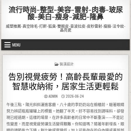
Skip to content
流行時尚-整型-美容-雷射-肉毒-玻尿
酸-美白-瘦身-減肥-隆鼻
威塑推薦-真空除毛-打鼾-狐臭-雙眼皮-音波拉皮-皮秒雷射-瘦臉-法令紋-
晶亮瓷
MENU
POSTED IN
裝潢設計
告別視覺疲勞！高齡長輩最愛的
智慧收納術，居家生活更輕鬆
AUTHOR:
PUBLISHED DATE:
ADMIN
2026-06-24
午後三點，陽光斜斜灑進客廳，八十歲的李奶奶站在櫥櫃前，瞇著眼睛
努力辨認瓶瓶罐罐上的標籤。她翻了半天，好不容易找到調味料，卻發
現已經過期。這樣的場景，在許多高齡者的日常中不斷重演——不是記
性變差，而是視覺疲勞讓生活變得艱難。你知道嗎？隨著年齡增長，眼
睛的調節能力下降，對比敏感度降低，加上可能存在的白內障或黃斑部