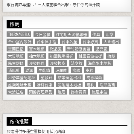
銀行防詐再進化！三大措施聯合出擊，守住你的血汗錢
標籤
THERMAGE FLX
今日金價
住宅用火災警報器
佛具
印章
台中室內設計
台東伴手禮
台東名產
台東必買
大圖輸出
宜蘭民宿
實木地板
微晶瓷
新竹婚宴會館
晶亮瓷
木質地板
柚木地板
桃園機場接送
桃園音波拉提
植髮
民生頭條
沙發修理
沙發換皮
法令紋
海島型木地板
消脂針
淚溝
牛軋糖
玻尿酸
瘦臉
皮秒
租營業登記地址
童顏針
結婚黃金出租
肉毒桿菌
虛擬地址出租
購夠台東
超耐磨木地板
隆乳
隱形鐵窗
電波拉皮
頭髮護理產品
飄眉
飾金買賣
鳳凰電波
廠商推薦
晨達提供多種
空壓機
使用狀況諮詢