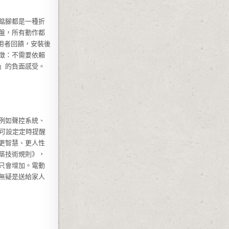
踮腳都是一種折
盤，所有動作都
用者回饋，安裝後
徵：不需要依賴
」的負面感受。
例如聲控系統、
可設定定時提醒
更智慧、更人性
築技術規則》，
只會增加。電動
無疑是送給家人