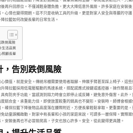
物後再升回原位。不僅減輕身體負擔，更大大降低意外風險。許多家庭在安裝後
務，心情也變得開朗。這不只是收納工具的升級，更是對家人安全與尊嚴的守護
升降拉籃如何改變長輩的日常生活。
別跌倒風險
升生活品質
心照顧長輩
計，告別跌倒風險
核心價值，就是安全。傳統吊櫃需要使用者踮腳、伸展手臂甚至踩上椅子，這些
動升降拉籃採用低電壓驅動的馬達系統，搭配感應式按鍵或遙控器，操作簡易且
，具有防夾手功能，當感測到阻力時會立即停止或反轉，避免意外傷害。此外，
強度鋁合金，承重能力佳，即使放置較重的鍋具也不變形。安裝時，師傅會根據
圍，確保拉籃下降後物品高度落在腰際附近，方便長輩輕鬆拿取。更重要的是，
避免幼童誤觸啟動。對家中有長輩和小孩的家庭來說，可謂多一層保障。實際案
示，安裝後再也不必冒險爬高，子女也放心許多。安全，從此變得更具體。
用，提升生活品質