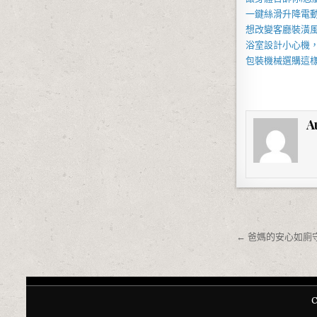
一鍵絲滑升降
電
想改變客廳裝潢
浴室設計小心機
包裝機械
選購這
A
文章導覽
← 爸媽的安心如廁