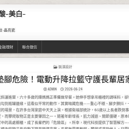
酸-美白-
紋-晶亮瓷
金融理財
聯合徵信
POSTED IN
裝潢設計
墊腳危險！電動升降拉籃守護長輩居
AUTHOR:
PUBLISHED DATE:
ADMIN
2026-06-24
光斜灑進窗，六十多歲的陳媽媽正準備做早餐。她伸手想拿吊櫃裡的調味料，卻
強勾到瓶罐邊緣。這看似平常的動作，其實暗藏危機——重心不穩、腳步顫抖，
樣的場景，在許多台灣家庭中天天上演。根據衛福部統計，65歲以上長者跌倒
室，而攀爬取物正是主要肇因之一。隨著年齡增長，肌力減退、關節僵硬，原本
家中的高處櫥櫃，成了長輩們的「危險區」。所幸，現代科技提供了智慧解方—
吊櫃內的物品能自動下降至舒適高度，長輩無需再墊腳、攀爬或求助他人，只需