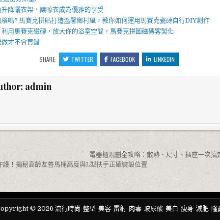
動升降曬衣架
，讓晾衣成為優雅的享受
風格嗎?
馬賽克拼貼
打造溫馨鄉村風，教你如何運用
馬賽克瓷磚
自行DIY創作
，利用
馬賽克磁磚
，放大你的浴室空間，
馬賽克拼圖
磁磚客製化
樣做才不會買錯
SHARE:
TWITTER
FACEBOOK
LINKEDIN
uthor:
admin
電器櫃規劃全攻略：散熱、尺寸、插座一次搞定
守護！揭秘高齡友善馬桶高度與L型扶手正確裝設位置
Copyright © 2026 流行時尚-整型-美容-雷射-肉毒-玻尿酸-美白-瘦身-減肥-隆