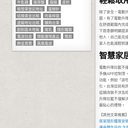
牛軋糖
玻尿酸
瘦臉
皮秒
租營業登記地址
童顏針
除了安全，電動
結婚黃金出租
肉毒桿菌
磨。有了電動升
虛擬地址出租
購夠台東
在舒適範圍內完
超耐磨木地板
隆乳
隱形鐵窗
下廚意願明顯提
電波拉皮
頭髮護理產品
飄眉
他人，自己能完
飾金買賣
鳳凰電波
家人也能減輕照
智慧家
電動升降拉籃不
手機APP控制
功能，例如「該
化。台灣目前有
這類改裝不涉及
升降拉籃不僅解
最貼心的禮物。
【其他文章推薦
居家
隱形鐵窗
安
讓身體告訴你,怎