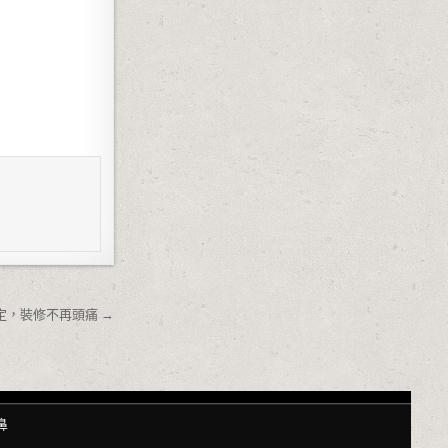
，裝修不再頭痛 →
鼻