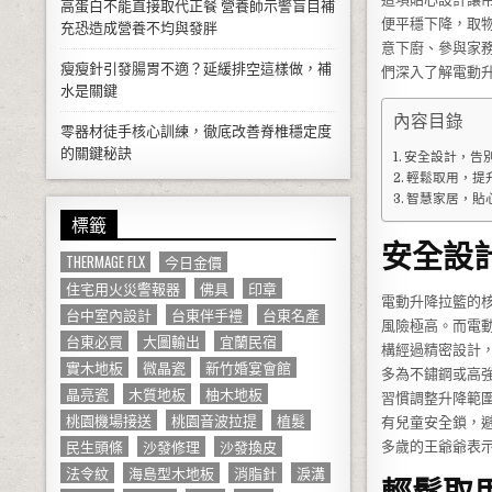
高蛋白不能直接取代正餐 營養師示警盲目補
便平穩下降，取
充恐造成營養不均與發胖
意下廚、參與家
瘦瘦針引發腸胃不適？延緩排空這樣做，補
們深入了解電動
水是關鍵
內容目錄
零器材徒手核心訓練，徹底改善脊椎穩定度
的關鍵秘訣
安全設計，告
輕鬆取用，提
智慧家居，貼
標籤
安全設
THERMAGE FLX
今日金價
住宅用火災警報器
佛具
印章
電動升降拉籃的
台中室內設計
台東伴手禮
台東名產
風險極高。而電
台東必買
大圖輸出
宜蘭民宿
構經過精密設計
實木地板
微晶瓷
新竹婚宴會館
多為不鏽鋼或高
晶亮瓷
木質地板
柚木地板
習慣調整升降範
桃園機場接送
桃園音波拉提
植髮
有兒童安全鎖，
民生頭條
沙發修理
沙發換皮
多歲的王爺爺表
法令紋
海島型木地板
消脂針
淚溝
輕鬆取