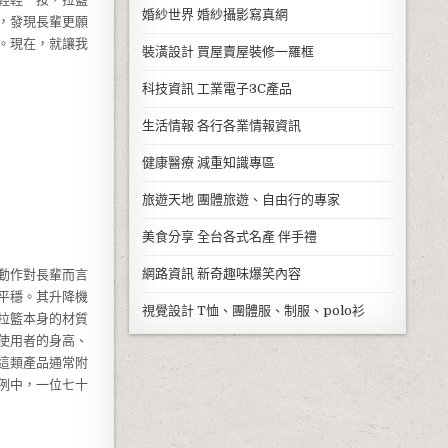
婚紗世界
婚紗攝影寫真網
，發現長輩更願
。現在，就讓我
裝潢設計
買屋賣屋裝修一羅框
科技資訊
工業電子3C產品
生活情報
各行各業情報資訊
健康醫療
減重知識專區
旅遊天地
團體旅遊、自由行的專家
美食分享
全台各式名產 伴手禮
網路資訊
新奇趣味爆笑內容
動作對長輩而言
平穩。其升降機
視覺設計
T恤、團體服、制服、polo衫
拉籃本身的材質
使用者的身高、
這類產品通常附
例中，一位七十