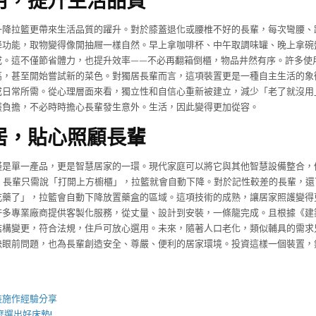
升降拉籃更帶來生活品質的躍升。對於膝蓋退化或腰椎不好的長輩，每次彎腰、
降功能，取物變得像開抽屜一樣自然。早上拿咖啡杯、中午取調味罐、晚上拿碗
成。這不僅節省體力，也提升效率——不必再翻箱倒櫃，物品井然有序。許多使
高，甚至開始嘗試新的菜色。對獨居長輩而言，這項裝置更是一種自主生活的象
成日常所需。從心理層面來看，獨立性和自信心重新被建立，減少「老了就沒用
護負擔，不必時時擔心長輩發生意外。生活，因此變得更加從容。
居，貼心照顧長輩
僅是單一產品，更是智慧居家的一環。現代家庭可以將它與其他智慧設備整合，
等。長輩只需說「打開上方櫥櫃」，拉籃就會自動下降。對於記性較差的長輩，還
吃藥了」，拉籃會自動下降放置藥盒的區域。這項技術的成熟，讓居家照護變得
許多專業廠商提供客製化服務，從丈量、設計到安裝，一條龍完成。且根據《建
結構變更，符合法規，住戶可放心選用。未來，隨著人口老化，類似輔具的需求
決眼前問題，也為長輩創造安全、尊嚴、便利的居家環境。投資這樣一個裝置，
】
裝施作經驗分享
麼選出好
床墊
!