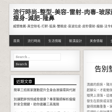
Skip to content
流行時尚-整型-美容-雷射-肉毒-玻尿
瘦身-減肥-隆鼻
威塑推薦-真空除毛-打鼾-狐臭-雙眼皮-音波拉皮-皮秒雷射-瘦臉-法令
首頁
流行時尚
生活情報
裝潢設計
美食情報
Search for:
告別
近期文章
清晨的廚房，陽
簡單三招居家運動提升全身血液循環與代謝
起腳尖，才能勉
矮凳上滑落。這
別讓肥胖悄悄威脅健康？專業醫師解析瘦瘦
發生在廚房或浴
針安全關鍵，助你遠離三高風險
變得困難重重。
這項貼心設計讓