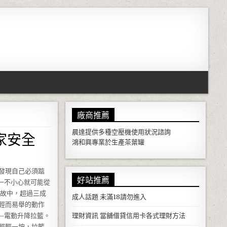
廠商推薦
家安全
晨達提供多種
空壓機
使用狀況諮詢
鴻和興專業於生產
茶葉罐
發現自己必須踮
好站推薦
一不小心就可能從
事故中，超過三成
成人話題
未滿18請勿進入
輕而易舉的動作
—電動升降拉籃。
理財資訊
當舖借貸信用卡各式理財方法
輕輕一按，拉籃