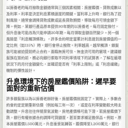
以房養老的每月撥款金額通常與三個因素相關：房屋鑑價、貸款成數以
及利率。利率是決定利息累積速度的關鍵。當利率上升時，銀行為了控
制風險，通常會調降貸款成數或延長貸款期間，導致每月可領金額下
降。例如，某銀行產品原本提供30年期的以房養老，每月固定撥付，
但升息後可能改為只能申請20年期，每月領取金額自然變少。另一個
風險是「利息觸頂條款」，許多合約明定當累計利息達到房屋價值的一
定比例（如115%）時，銀行會停止撥款。利率越高，越早觸頂，銀髮
族可能被迫提前終止合約，面臨無房可住、無金流可用的窘境。建議銀
髮族在簽約前，務必向銀行索取不同利率情境下的試算表，了解在最壞
狀況下的月付金額變化，並確認是否有「利率上限制」或「利息緩繳」
機制的彈性設計。
升息環境下的房屋鑑價陷阱：遲早要
面對的重新估價
許多銀髮族以為以房養老辦好後，房屋鑑價就固定了。實際上，多數合
約會約定定期重新估價（例如每三年一次），或是在利率變動較大時主
動調整。升息往往伴隨景氣波動，房地產價格可能下滑，若房屋鑑價下
跌，銀行有權依據合約調降可貸額度，甚至要求補足擔保品。例如，原
本房屋鑑價1,500萬元，升息後景氣轉弱，鑑價降至1,200萬元，銀行