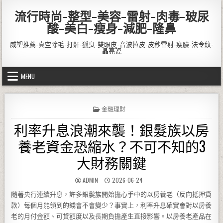
Skip to content
流行時尚-整型-美容-雷射-肉毒-玻尿
酸-美白-瘦身-減肥-隆鼻
威塑推薦-真空除毛-打鼾-狐臭-雙眼皮-音波拉皮-皮秒雷射-瘦臉-法令紋-
晶亮瓷
MENU
POSTED IN
金融理財
利率升息浪潮來襲！銀髮族以房
養老資金恐縮水？不可不知的3
大財務關鍵
AUTHOR:
PUBLISHED DATE:
ADMIN
2026-06-24
隨著央行連續升息，許多銀髮族開始擔心手中的以房養老（反向抵押貸
款）每個月能領到的錢會不會變少？事實上，利率升息確實會對以房養
老的月付金額、可貸額度以及長期負擔產生直接影響。以房養老產品在