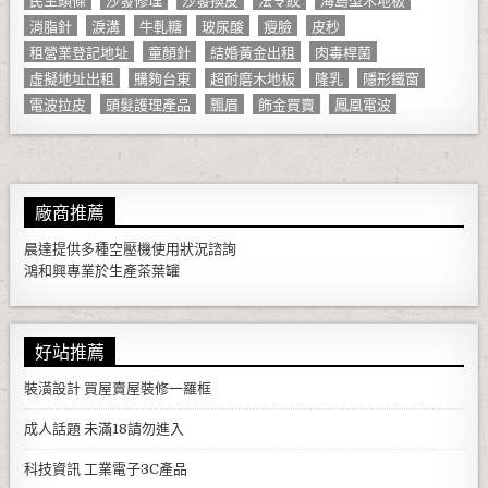
消脂針
淚溝
牛軋糖
玻尿酸
瘦臉
皮秒
租營業登記地址
童顏針
結婚黃金出租
肉毒桿菌
虛擬地址出租
購夠台東
超耐磨木地板
隆乳
隱形鐵窗
電波拉皮
頭髮護理產品
飄眉
飾金買賣
鳳凰電波
廠商推薦
晨達提供多種
空壓機
使用狀況諮詢
鴻和興專業於生產
茶葉罐
好站推薦
裝潢設計
買屋賣屋裝修一羅框
成人話題
未滿18請勿進入
科技資訊
工業電子3C產品