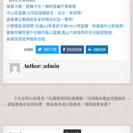
帳單卡關、週轉卡住？
楠梓當舖
不看聯徵
中山區當舖
,
大同區當舖
安全、合法、有保障!
屏東軍公教借款
各家評價及利息一覽表!
分期車能借貸嗎?別擔心!有車就可借!
24小時當鋪
，快速過件立即放款!
推薦你備受客戶信賴的
鳳山當舖
,
鳳山汽車借款
的合法融資管道!
房屋借貸
抵押撥款流程
SHARE:
TWITTER
FACEBOOK
LINKEDIN
Author:
admin
文章導覽
子女反對以房養老？別讓親情與財產雙輸！法律繼承權益完整解析 →
← 銀髮族晚年安居抉擇：賣房養老或以房養老，哪條路更安穩？
Search for: