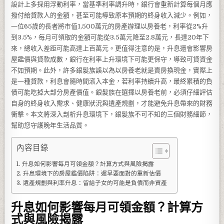
設計上多採用浮動利率，當基準利率調升時，銀行會重新計算每個月應
撥付給貸款人的金額，甚至可能導致原本預期的終身收入減少。例如，
一位65歲的長者將市值1,500萬元的房產辦理以房養老，利率從2%升
到3.5%，每月可領取的金額可能從3.5萬元降至2.8萬元，長達20年下
來，總收入差距可能高達上百萬元。更值得注意的是，升息還會影響房
屋鑑價與貸款成數，銀行在利率上升環境下可能更保守，導致可貸資金
不如預期。此外，許多銀髮族誤以為以房養老就是賣房換現金，實際上
是一種貸款，利息會隨時間滾入本金，若利率持續升高，最終累積的負
債可能吃掉大部分房產價值。銀髮族在選擇以房養老前，必須仔細評估
自身的終身收入需求、健康狀況與遺產規劃，才能避免升息帶來的財務
衝擊。本文將深入剖析升息環境下，銀髮族不可不知的三個財務細節，
幫助您守護晚年生活品質。
內容目錄
升息如何影響每月可領金額？計算方式與風險揭露
升息環境下的房屋鑑價陷阱：遲早要面對的重新估價
遺產規劃與利率升息：留給子女的可能是負債而非資產
升息如何影響每月可領金額？計算方
式與風險揭露