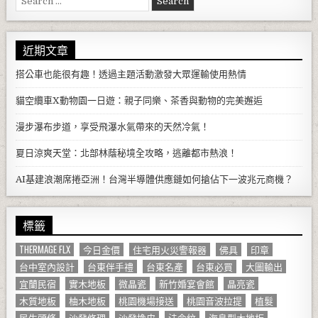
近期文章
搭公車也能很有趣！透過主題活動激發大眾運輸使用熱情
貓空纜車X動物園一日遊：親子同樂、茶香與動物的完美邂逅
漫步瀑布步道，享受飛瀑水氣帶來的天然冷氣！
夏日涼爽天堂：北部林蔭秘境全攻略，逃離都市熱浪！
AI基建浪潮席捲亞洲！台灣半導體供應鏈如何搶佔下一波兆元商機？
標籤
THERMAGE FLX
今日金價
住宅用火災警報器
佛具
印章
台中室內設計
台東伴手禮
台東名產
台東必買
大圖輸出
宜蘭民宿
實木地板
微晶瓷
新竹婚宴會館
晶亮瓷
木質地板
柚木地板
桃園機場接送
桃園音波拉提
植髮
民生頭條
沙發修理
沙發換皮
法令紋
海島型木地板