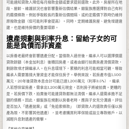
可能通知貸款人降低每月撥款金額或要求提前還款。此外，房屋所在地
段、屋齡、維護狀況也會影響重新估價結果。銀髮族應選擇對自己有利
的鑑價條款，例如爭取較長的重新估價間隔、或約定鑑價下跌時仍維持
原撥款金額（但可能利率會提高）。同時，定期維護房屋、避免增建違
建，也是維持房價的重要環節。
遺產規劃與利率升息：留給子女的可
能是負債而非資產
以房養老最終會影響遺產分配。當借款人過世後，繼承人可以選擇償還
貸款餘額（本金加利息）後贖回房產，或者由銀行拍賣房產清償貸款，
剩餘款項才歸繼承人。在升息環境下，累積的利息可能相當可觀，導致
繼承人需要籌措大筆資金才能保住房子。舉例來說，若房產市值1,500
萬元，20年後貸款本息合計可能已達1,200萬元（利率3.5%），繼承
人若想保留房產，需拿出1,200萬元現金，否則房子將被拍賣。更糟的
是，若房價下跌，拍賣後可能連貸款都無法清償，繼承人還需承擔不足
額的債務。因此，銀髮族在規劃以房養老時，應與子女充分溝通，評估
是否加入「遺產拋棄」或「免追索條款」（即貸款人的還款責任僅以房
產為限，不影響其他遺產），並考慮購買利率保險或設立專款帳戶，以
減輕升息對遺產的衝擊。
【其他文章推薦】