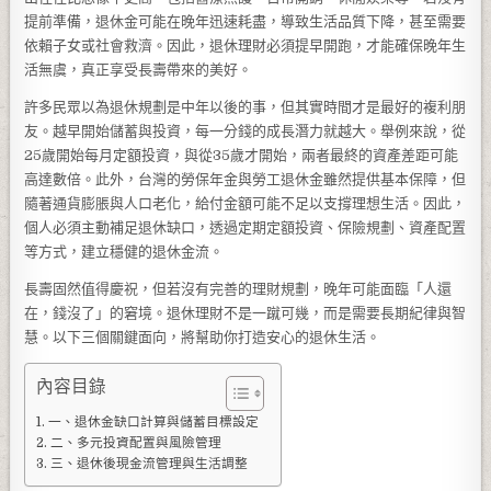
提前準備，退休金可能在晚年迅速耗盡，導致生活品質下降，甚至需要
依賴子女或社會救濟。因此，退休理財必須提早開跑，才能確保晚年生
活無虞，真正享受長壽帶來的美好。
許多民眾以為退休規劃是中年以後的事，但其實時間才是最好的複利朋
友。越早開始儲蓄與投資，每一分錢的成長潛力就越大。舉例來說，從
25歲開始每月定額投資，與從35歲才開始，兩者最終的資產差距可能
高達數倍。此外，台灣的勞保年金與勞工退休金雖然提供基本保障，但
隨著通貨膨脹與人口老化，給付金額可能不足以支撐理想生活。因此，
個人必須主動補足退休缺口，透過定期定額投資、保險規劃、資產配置
等方式，建立穩健的退休金流。
長壽固然值得慶祝，但若沒有完善的理財規劃，晚年可能面臨「人還
在，錢沒了」的窘境。退休理財不是一蹴可幾，而是需要長期紀律與智
慧。以下三個關鍵面向，將幫助你打造安心的退休生活。
內容目錄
一、退休金缺口計算與儲蓄目標設定
二、多元投資配置與風險管理
三、退休後現金流管理與生活調整