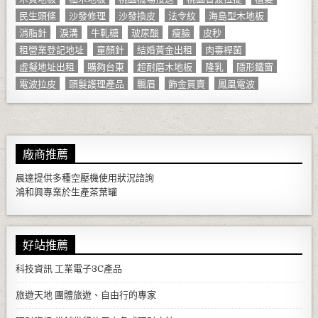
民生頭條
沙發修理
沙發換皮
法令紋
海島型木地板
消脂針
淚溝
牛軋糖
玻尿酸
瘦臉
皮秒
租營業登記地址
童顏針
結婚黃金出租
肉毒桿菌
虛擬地址出租
購夠台東
超耐磨木地板
隆乳
隱形鐵窗
電波拉皮
頭髮護理產品
飄眉
飾金買賣
鳳凰電波
廠商推薦
晨達提供多種
空壓機
使用狀況諮詢
鴻和興專業於生產
茶葉罐
好站推薦
科技資訊
工業電子3C產品
旅遊天地
團體旅遊、自由行的專家