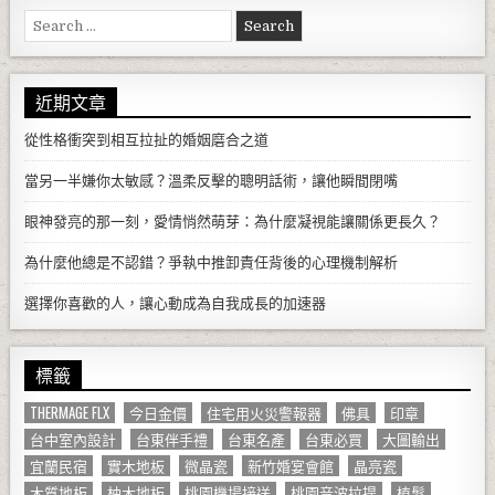
Search for:
近期文章
從性格衝突到相互拉扯的婚姻磨合之道
當另一半嫌你太敏感？溫柔反擊的聰明話術，讓他瞬間閉嘴
眼神發亮的那一刻，愛情悄然萌芽：為什麼凝視能讓關係更長久？
為什麼他總是不認錯？爭執中推卸責任背後的心理機制解析
選擇你喜歡的人，讓心動成為自我成長的加速器
標籤
THERMAGE FLX
今日金價
住宅用火災警報器
佛具
印章
台中室內設計
台東伴手禮
台東名產
台東必買
大圖輸出
宜蘭民宿
實木地板
微晶瓷
新竹婚宴會館
晶亮瓷
木質地板
柚木地板
桃園機場接送
桃園音波拉提
植髮