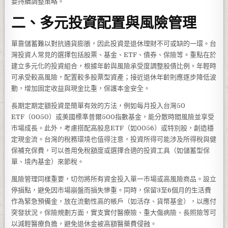
要持續調整策略。
二、多元投資配置與風險管理
單靠儲蓄難以對抗通貨膨脹，因此投資是退休理財不可或缺的一環。台
灣投資人常見的選擇包括股票、基金、ETF、債券、保險等。重點在於
建立多元化的投資組合，根據年齡與風險承受度調整股債比例。年輕時
可承受較高風險，配置較多股票型資產；接近退休年齡則應逐步降低波
動，增加固定收益與現金比重，保護本金安全。
長期定期定額投資是簡單有效的方法，例如每月投入台灣50
ETF（0050）或美國標準普爾500指數基金，能分散時間風險並享受
市場成長。此外，考慮搭配高股息ETF（如0056）或特別股，創造穩
定現金流。台灣的稅務環境也值得注意，投資所得可能涉及所得稅與健
保補充保費，可以善用免稅額度或選擇合適的投資工具（如儲蓄型保
單、境內基金）來節稅。
風險管理同樣重要，切勿將所有資金投入單一市場或高風險商品。設立
停損點，避免因市場崩盤而損失慘重。同時，保留3至6個月的生活費
作為緊急預備金，放在流動性高的帳戶（如活存、貨幣基金），以應付
突發狀況。保險規劃方面，實支實付醫療險、重大傷病險、長照險等可
以減輕醫療負擔，避免退休金被高額醫藥費侵蝕。