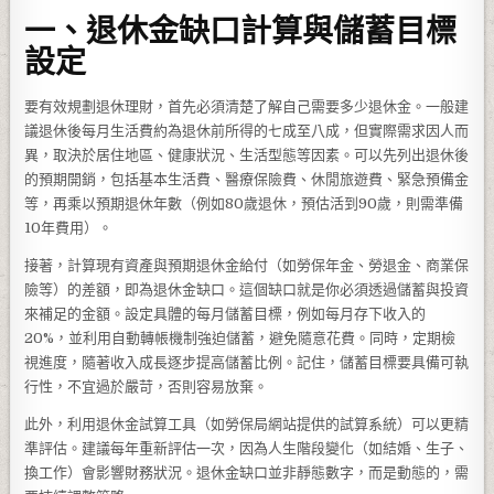
一、退休金缺口計算與儲蓄目標
設定
要有效規劃退休理財，首先必須清楚了解自己需要多少退休金。一般建
議退休後每月生活費約為退休前所得的七成至八成，但實際需求因人而
異，取決於居住地區、健康狀況、生活型態等因素。可以先列出退休後
的預期開銷，包括基本生活費、醫療保險費、休閒旅遊費、緊急預備金
等，再乘以預期退休年數（例如80歲退休，預估活到90歲，則需準備
10年費用）。
接著，計算現有資產與預期退休金給付（如勞保年金、勞退金、商業保
險等）的差額，即為退休金缺口。這個缺口就是你必須透過儲蓄與投資
來補足的金額。設定具體的每月儲蓄目標，例如每月存下收入的
20%，並利用自動轉帳機制強迫儲蓄，避免隨意花費。同時，定期檢
視進度，隨著收入成長逐步提高儲蓄比例。記住，儲蓄目標要具備可執
行性，不宜過於嚴苛，否則容易放棄。
此外，利用退休金試算工具（如勞保局網站提供的試算系統）可以更精
準評估。建議每年重新評估一次，因為人生階段變化（如結婚、生子、
換工作）會影響財務狀況。退休金缺口並非靜態數字，而是動態的，需