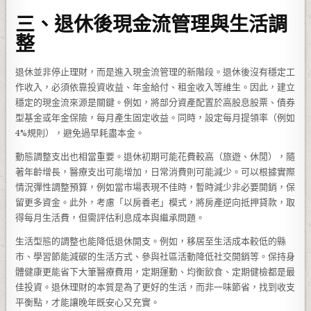
三、退休後現金流管理與生活調
整
退休並非停止理財，而是進入現金流管理的新階段。退休後沒有穩定工
作收入，必須依靠投資收益、年金給付、租金收入等維生。因此，建立
穩定的現金流來源是關鍵。例如，將部分資產配置於高股息股票、債券
型基金或年金保險，每月產生固定收益。同時，設定每月提領率（例如
4%規則），避免過早耗盡本金。
動態調整支出也相當重要。退休初期可能花費較高（旅遊、休閒），隨
著年齡增長，醫療支出可能增加，日常消費則可能減少。可以根據實際
情況彈性調整預算，例如當市場表現不佳時，暫時減少非必要開銷，保
留更多資金。此外，考慮「以房養老」模式，將房產逆向抵押貸款，取
得每月生活費，但需評估利息成本與繼承問題。
生活型態的調整也能降低退休開支。例如，移居至生活成本較低的縣
市、學習節能減碳的生活方式、參與社區活動降低社交開銷等。保持身
體健康更能省下大筆醫療費用，定期運動、均衡飲食、定期健檢都是最
佳投資。退休理財的本質是為了更好的生活，而非一味節省，找到收支
平衡點，才能讓晚年既安心又充實。