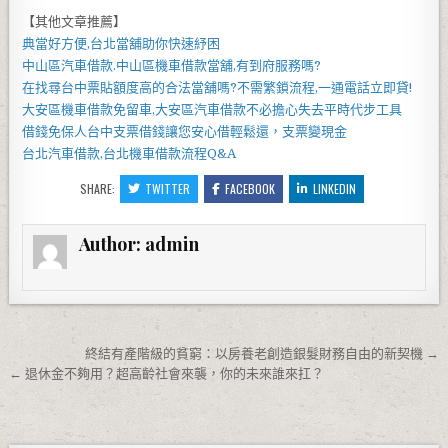
【其他文章推薦】
典當好方便,
台北當舖
助你快速紓困
中山區汽車借款
.
中山區機車借款
當舖,有到府服務嗎?
在找尋
台中票貼
額度高的合法當舖嗎?不需繁鎖流程,一通電話立即貸!
大安區機車借款
免留車,
大安區汽車借款
不必擔心失去平時代步工具
借錢免保人
台中支票借錢
讓您安心借輕鬆還，支票變現金
台北汽車借款
,
台北機車借款
流程Q&A
SHARE:
TWITTER
FACEBOOK
LINKEDIN
Author:
admin
文章導覽
終結有產階級的貧窮：以房養老創造銀髮財務自由的新契機 →
← 退休金不夠用？超高齡社會來襲，你的未來誰來扛？