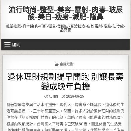
Skip to content
流行時尚-整型-美容-雷射-肉毒-玻尿
酸-美白-瘦身-減肥-隆鼻
威塑推薦-真空除毛-打鼾-狐臭-雙眼皮-音波拉皮-皮秒雷射-瘦臉-法令紋-
晶亮瓷
MENU
POSTED IN
金融理財
退休理財規劃提早開跑 別讓長壽
變成晚年負擔
AUTHOR:
PUBLISHED DATE:
ADMIN
2026-06-25
隨著醫療進步與生活水平提升，現代人平均壽命不斷延長，退休後的生
活可能長達二、三十年甚至更久。然而，許多人對於退休理財的規劃仍
停留在「船到橋頭自然直」的心態，忽略了長壽可能帶來的財務風險。
根據內政部統計，台灣國人平均壽命已突破80歲，而退休後的生活支
出往往比想像中更高，包括醫療照護、日常開銷、休閒娛樂等，若沒有