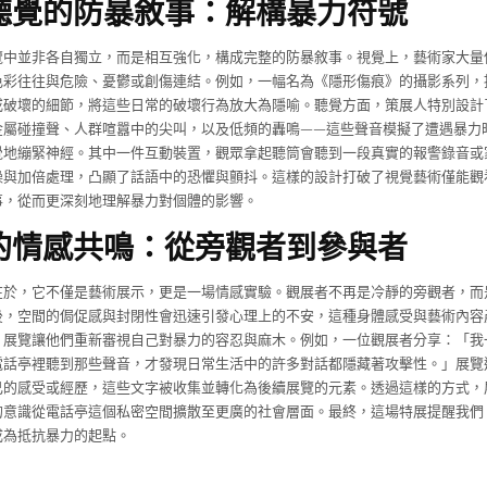
聽覺的防暴敘事：解構暴力符號
覽中並非各自獨立，而是相互強化，構成完整的防暴敘事。視覺上，藝術家大量
色彩往往與危險、憂鬱或創傷連結。例如，一幅名為《隱形傷痕》的攝影系列，
或破壞的細節，將這些日常的破壞行為放大為隱喻。聽覺方面，策展人特別設計
金屬碰撞聲、人群喧囂中的尖叫，以及低頻的轟鳴——這些聲音模擬了遭遇暴力
覺地繃緊神經。其中一件互動裝置，觀眾拿起聽筒會聽到一段真實的報警錄音或
噪與加倍處理，凸顯了話語中的恐懼與顫抖。這樣的設計打破了視覺藝術僅能觀
事，從而更深刻地理解暴力對個體的影響。
的情感共鳴：從旁觀者到參與者
在於，它不僅是藝術展示，更是一場情感實驗。觀展者不再是冷靜的旁觀者，而
後，空間的侷促感與封閉性會迅速引發心理上的不安，這種身體感受與藝術內容
，展覽讓他們重新審視自己對暴力的容忍與麻木。例如，一位觀展者分享：「我
電話亭裡聽到那些聲音，才發現日常生活中的許多對話都隱藏著攻擊性。」展覽
己的感受或經歷，這些文字被收集並轉化為後續展覽的元素。透過這樣的方式，
的意識從電話亭這個私密空間擴散至更廣的社會層面。最終，這場特展提醒我們
成為抵抗暴力的起點。
】