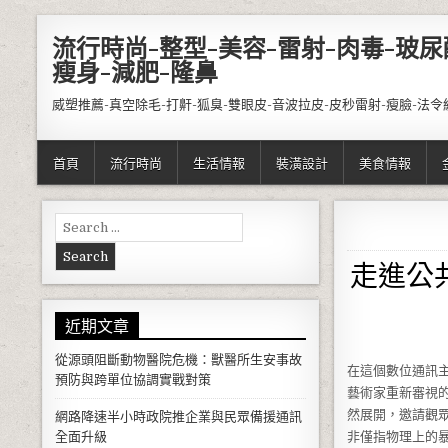
Skip to content
流行時尚-整型-美容-雷射-肉毒-玻尿
瘦身-減肥-隆鼻
威塑推薦-真空除毛-打鼾-狐臭-雙眼皮-音波拉皮-皮秒雷射-瘦臉-法令
首頁
流行時尚
生活情報
裝潢設計
美食情報
Search for:
走進公
近期文章
從源頭阻斷動物醫院危機：獸醫所生安事故
在這個數位通訊
預防與跨單位協調實戰對策
藝術家重新審視
然展開，邀請觀
網路降速半小時政院推企業與民眾備援通訊
全面升級
非僅指物理上的