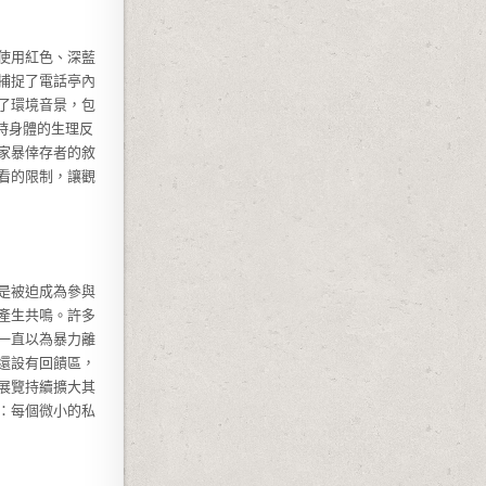
使用紅色、深藍
捕捉了電話亭內
了環境音景，包
時身體的生理反
家暴倖存者的敘
看的限制，讓觀
是被迫成為參與
產生共鳴。許多
一直以為暴力離
還設有回饋區，
展覽持續擴大其
：每個微小的私