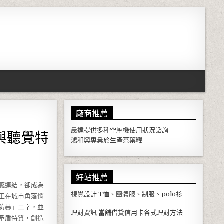
廠商推薦
與聽覺特
晨達提供多種
空壓機
使用狀況諮詢
鴻和興專業於生產
茶葉罐
好站推薦
感連結，卻成為
視覺設計
T恤、團體服、制服、polo衫
正在城市角落悄
防暴」二字，並
理財資訊
當舖借貸信用卡各式理財方法
矛盾特質，創造