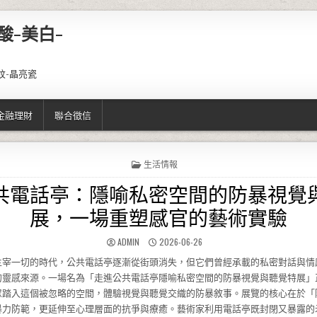
酸-美白-
紋-晶亮瓷
金融理財
聯合徵信
POSTED IN
生活情報
共電話亭：隱喻私密空間的防暴視覺
展，一場重塑感官的藝術實驗
AUTHOR:
PUBLISHED DATE:
ADMIN
2026-06-26
主宰一切的時代，公共電話亭逐漸從街頭消失，但它們曾經承載的私密對話與情
的靈感來源。一場名為「走進公共電話亭隱喻私密空間的防暴視覺與聽覺特展」
眾踏入這個被忽略的空間，體驗視覺與聽覺交織的防暴敘事。展覽的核心在於「
暴力防範，更延伸至心理層面的抗爭與療癒。藝術家利用電話亭既封閉又暴露的