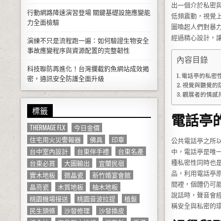
出一個介於私密
行動網路降速演習登場 關鍵基礎設施應變能
低頻震動，視覺
力全面檢驗
圖喚起人們對暴
經過精心設計，
演練不只是流程跑一遍：如何驗證生物安全
事故應變程序與資源配置的完整韌性
內容目錄
科技聯防再進化！台灣攔截釣魚網站成效揭
電話亭的私密
密，通訊安全防護全面升級
視覺與聽覺的
觀展者的情感
標籤
電話亭
THERMAGE FLX
今日金價
住宅用火災警報器
佛具
印章
公共電話亭之所
台中室內設計
台東伴手禮
台東名產
中，電話亭是唯
台東必買
大圖輸出
宜蘭民宿
種私密性同時也
品，利用電話亭
實木地板
微晶瓷
新竹婚宴會館
間裡，個體仍可
晶亮瓷
木質地板
柚木地板
說話時，聲音會
桃園機場接送
桃園音波拉提
植髮
稱安全與私密的
民生頭條
沙發修理
沙發換皮