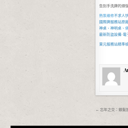
告別手洗牌的煩
熱泵維修
不求人
國際牌服務站
原
神桌、
神明桌
、
最新防盜設備-
電
東元服務站
精準
A
文章導覽
← 忘年之交：銀髮