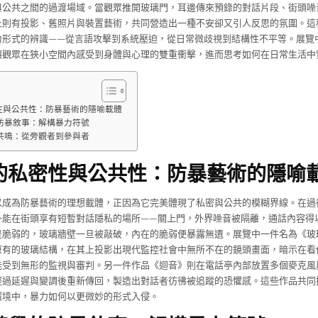
與公共之間的過渡場域。當觀眾推開玻璃門，耳邊傳來預錄的對話片段、街頭噪
上則有投影、舊照片與裝置藝術，共同營造出一種不安卻又引人反思的氛圍。這
力形式的辨識——從言語攻擊到系統壓迫，從日常微歧視到結構性不平等。展覽
讓觀眾在狹小空間內感受到身體與心理的雙重衝擊，進而思考如何在日常生活中
性與公共性：防暴藝術的隱喻載體
防暴敘事：解構暴力符號
共鳴：從旁觀者到參與者
的私密性與公共性：防暴藝術的隱喻
以成為防暴藝術的理想載體，正因為它完美體現了私密與公共的模糊界線。在過
一能在街頭享有短暫對話隱私的場所——關上門，外界噪音被隔離，通話內容得
是脆弱的，玻璃牆壁一旦被敲破，內在的脆弱便暴露無遺。展覽中一件名為《玻
原有的玻璃結構，在其上投影出現代監控社會中無所不在的鏡頭畫面，暗示在看
能受到無形的監視與審判。另一件作品《迴音》則在電話亭內部放置多個麥克風
經過延遲與變調後重新傳回，製造出對話者彷彿被追蹤的恐懼感。這些作品共同
環境中，暴力如何以更微妙的形式入侵。