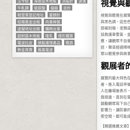
法令紋
海島型木地板
消脂針
淚溝
視覺與
牛軋糖
玻尿酸
瘦臉
皮秒
租營業登記地址
童顏針
視覺與聽覺在展
結婚黃金出租
肉毒桿菌
與黑色調，這些
虛擬地址出租
購夠台東
部被刮傷、塗鴉
括救護車警笛、
超耐磨木地板
隆乳
隱形鐵窗
應，讓觀眾不自
電波拉皮
頭髮護理產品
飄眉
述，聲音經過降
飾金買賣
鳳凰電波
眾以聽覺參與故
觀展者
展覽的最大特色
者。進入電話亭
人在離場後表示
我很遠，直到在
鼓勵觀眾寫下自
影響力，讓防暴
密空間，都可能
【精選推薦文章