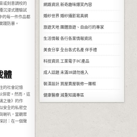
音或刻意調校的
網路資訊
新奇趣味爆笑內容
種沉浸式體驗試
婚紗世界
婚紗攝影寫真網
中的每一件作品都
實踐防暴。
旅遊天地
團體旅遊、自由行的專家
生活情報
各行各業情報資訊
美食分享
全台各式名產 伴手禮
科技資訊
工業電子3C產品
載體
成人話題
未滿18請勿進入
裝潢設計
買屋賣屋裝修一羅框
往的社會記憶
以保密。然而，這
健康醫療
減重知識專區
璃之後》的作
似安全的私密空
與喇叭，當觀眾
探討：在一個聲