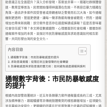
助意識正在全面提升？深入分析發現，答案並非單一。隨著社群媒體發
達、教育宣導普及，民眾開始懂得辨識潛在危險，不再容忍暴力隱藏在
角落。過去許多案件因受害者或旁觀者缺乏警覺而石沉大海，如今通報
機制更透明、管道更便捷，讓每一聲求救都有機會被聽見。然而，通報
增加也帶來新挑戰：部分案件是否存在過度解讀或誤報？這是否意味著
社會信任感下降？本文將從數據趨勢、心理層面到社會結構，層層剖析
通報案件增加的本質，並探討市民防暴敏感度與求助意識如何相互影
響，共同形塑台灣的安全文化。
內容目錄
通報數字背後：市民防暴敏感度的提升
求助意識覺醒：從隱忍到主動發聲的社會轉變
防暴敏感度與求助意識的雙刃劍：如何避免過度通報與誤判
通報數字背後：市民防暴敏感度
的提升
根據內政部警政署統計，近五年各類暴力案件通報量成長約三成，尤其
涉及精神暴力、跟蹤騷擾等非傳統肢體衝突的樣態顯著增加。這項變化
並非單純治安惡化，更關鍵的因素在於民眾對暴力定義的認知擴張。過