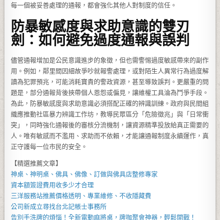
每一個被妥善處理的通報，都會強化其他人對制度的信任。
防暴敏感度與求助意識的雙刃
劍：如何避免過度通報與誤判
儘管通報增加是公民意識進步的象徵，但也需警惕過度敏感帶來的副作
用。例如，鄰里間因細故爭吵就報警處理，或對陌生人異常行為過度解
讀為犯罪預兆，可能消耗寶貴的警政資源，甚至導致誤判。更嚴重的問
題是，部分通報背後挾帶個人恩怨或偏見，讓維權工具淪為鬥爭手段。
為此，防暴敏感度與求助意識必須搭配正確的辨識訓練。政府與民間組
織應推動社區暴力辨識工作坊，教導民眾區分「危險徵兆」與「日常衝
突」，同時強化通報後的審核分流機制，讓資源精準投放給真正需要的
人。唯有敏感而不濫用、求助而不依賴，才能讓通報制度永續運作，真
正守護每一位市民的安全。
【精選推薦文章】
神桌、
神明桌
、
佛具
、佛像、訂做與
佛具店
整修專家
資本額簽證費用
收多少才合理
三洋服務站
推薦價格透明、專業維修、不收隱藏費
公司新成立尋找
台北記帳士事務所
告別手洗牌的煩惱！全新
電動麻將桌
，牌咖聚會神器，輕鬆開戰！