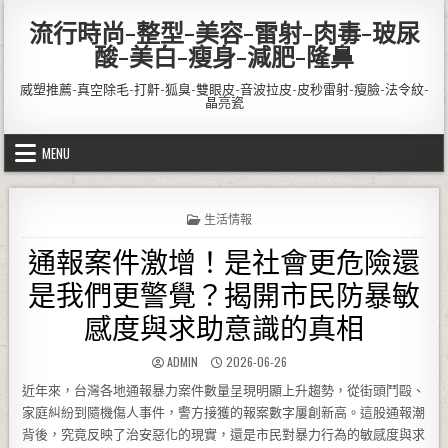
Skip to content
流行時尚-整型-美容-雷射-肉毒-玻尿
酸-美白-瘦身-減肥-隆鼻
威塑推薦-真空除毛-打鼾-狐臭-雙眼皮-音波拉皮-皮秒雷射-瘦臉-法令紋-
晶亮瓷
MENU
POSTED IN
生活情報
通報案件激增！是社會更危險還
是我們更警覺？揭開市民防暴敏
感度與求助意識的真相
AUTHOR:
PUBLISHED DATE:
ADMIN
2026-06-26
近年來，台灣各地通報暴力案件數量呈現明顯上升趨勢，從街頭鬥毆、
家庭糾紛到隨機傷人事件，警方接獲的報案數字屢創新高。這股通報潮
背後，究竟反映了治安惡化的現實，還是市民對暴力行為的敏感度與求