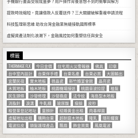
手機銀行畫面受限成噩夢？用戶操作背後意想不到的衝擊與解方
提款時效縮短，竟讓借款人反覆送件？三大關鍵破解重複申請流程
科技監理新思維 助攻台灣金融業無縫接軌國際標準
虛擬資產法制化浪潮下，金融風控如何重塑信任與安全
標籤
THERMAGE FLX
今日金價
住宅用火災警報器
佛具
印章
台中室內設計
台東伴手禮
台東名產
台東必買
大圖輸出
宜蘭民宿
實木地板
微晶瓷
新竹婚宴會館
晶亮瓷
木質地板
柚木地板
桃園機場接送
桃園音波拉提
植髮
民生頭條
沙發修理
沙發換皮
法令紋
海島型木地板
消脂針
淚溝
牛軋糖
玻尿酸
瘦臉
皮秒
租營業登記地址
童顏針
結婚黃金出租
肉毒桿菌
虛擬地址出租
購夠台東
超耐磨木地板
隆乳
隱形鐵窗
電波拉皮
頭髮護理產品
飄眉
飾金買賣
鳳凰電波