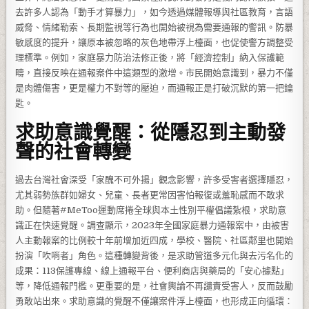
去許多人認為「動手才算暴力」，如今透過媒體報導與社區教育，言語
威脅、情緒勒索、長期監視等行為也開始被視為需要通報的警訊。防暴
敏感度的提升，讓原本被忽略的灰色地帶浮上檯面，也促使警方調整受
理標準。例如，家庭暴力防治法修正後，將「經濟控制」納入保護範
疇，直接反映在通報案件中這類型的激增。市民開始意識到，暴力不僅
是肉體傷害，更是權力不對等的壓迫，而通報正是打破沉默的第一把鑰
匙。
求助意識覺醒：從隱忍到主動發
聲的社會轉變
過去台灣社會深受「家醜不可外揚」觀念影響，許多受害者選擇隱忍，
尤其弱勢族群如婦女、兒童、長者更常因害怕報復或羞恥感而不敢求
助。但隨著#MeToo運動席捲全球與本土性別平權倡議紮根，求助意
識正在快速覺醒。調查顯示，2023年全國家庭暴力通報案中，由被害
人主動報案的比例較十年前增加近四成，學校、醫院、社區鄰里也開始
扮演「吹哨者」角色。這種轉變背後，是求助管道多元化與去污名化的
成果：113保護專線、線上通報平台、便利商店與藥局的「安心據點」
等，降低通報門檻。更重要的是，社會輿論不再譴責受害人，反而鼓勵
勇敢站出來。求助意識的覺醒不僅讓案件浮上檯面，也形成正向循環：