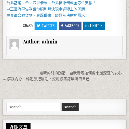
台北當鋪
、
台北汽車借款
、
台北機車借款
全方位支援！
中正區汽車借款
讓你順利解決現金週轉上的問題
屏東軍公教貸款
，專屬優惠！輕鬆解決財務需求！
SHARE:
TWITTER
FACEBOOK
LINKEDIN
Author:
admin
文章導覽
靈魂的終極歸宿：自我實現如何帶來最深沉的安心 →
← 解鎖內心：轉動那把鑰匙，療癒被焦慮填滿的自己
Search for:
近期文章