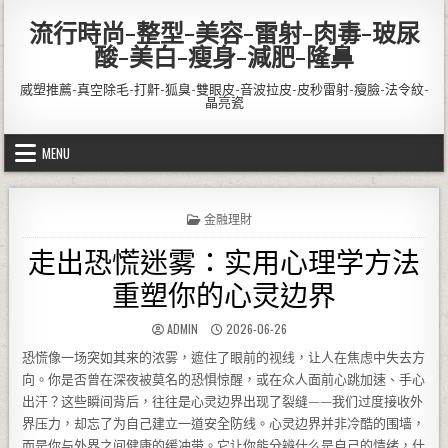
Skip to content
流行時尚-整型-美容-雷射-肉毒-玻尿
酸-美白-瘦身-減肥-隆鼻
威塑推薦-真空除毛-打鼾-狐臭-雙眼皮-音波拉皮-皮秒雷射-瘦臉-法令紋-
晶亮瓷
MENU
POSTED IN
金融理財
走出恐慌迷雾：实用心理学方法
重塑你的心灵边界
AUTHOR:
PUBLISHED DATE:
ADMIN
2026-06-26
恐慌像一场突如其来的浓雾，遮住了眼前的视线，让人在焦虑中失去方
向。你是否曾在深夜被莫名的恐惧惊醒，或在众人面前心跳加速、手心
出汗？这些瞬间背后，往往是心灵边界出现了裂缝——我们过度接收外
界压力，却忘了为自己建立一道安全防线。心灵边界并非冷酷的围墙，
而是你与外界之间健康的缓冲带。它让你能分辨什么是自己的情绪，什