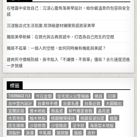
在喧囂中安放自己：沉浸心靈角落美學設計，給你最溫柔的包容與安全
感
沉浸飯店式生活氛圍 用頂級建材鋪陳質感居家美學
獨居美學新解：在微光與古典質感中，打造為自己而生的空間
獨居不孤單：一個人的空間，如何同時擁有機能與美感？
建商死守價格防線，房市陷入「不讓價、不買單」僵局？去化速度恐進
一步放緩
標籤
THERMAGE FLX
今日金價
住宅用火災警報器
佛具
印章
台中室內設計
台東伴手禮
台東名產
台東必買
大圖輸出
宜蘭民宿
實木地板
微晶瓷
新竹婚宴會館
晶亮瓷
木質地板
柚木地板
桃園機場接送
桃園音波拉提
植髮
民生頭條
沙發修理
沙發換皮
法令紋
海島型木地板
消脂針
淚溝
牛軋糖
玻尿酸
瘦臉
皮秒