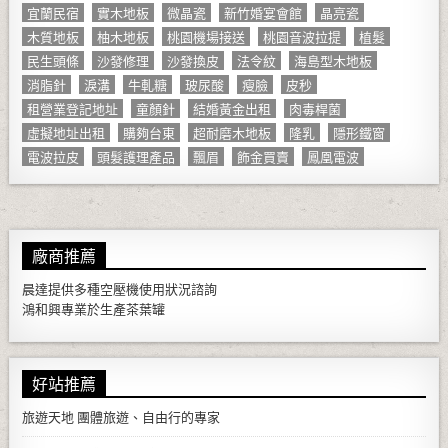
宜蘭民宿
實木地板
微晶瓷
新竹婚宴會館
晶亮瓷
木質地板
柚木地板
桃園機場接送
桃園音波拉提
植髮
民生頭條
沙發修理
沙發換皮
法令紋
海島型木地板
消脂針
淚溝
牛軋糖
玻尿酸
瘦臉
皮秒
租營業登記地址
童顏針
結婚黃金出租
肉毒桿菌
虛擬地址出租
購夠台東
超耐磨木地板
隆乳
隱形鐵窗
電波拉皮
頭髮護理產品
飄眉
飾金買賣
鳳凰電波
廠商推薦
晨達提供多種
空壓機
使用狀況諮詢
鴻和興專業於生產
茶葉罐
好站推薦
旅遊天地
團體旅遊、自由行的專家