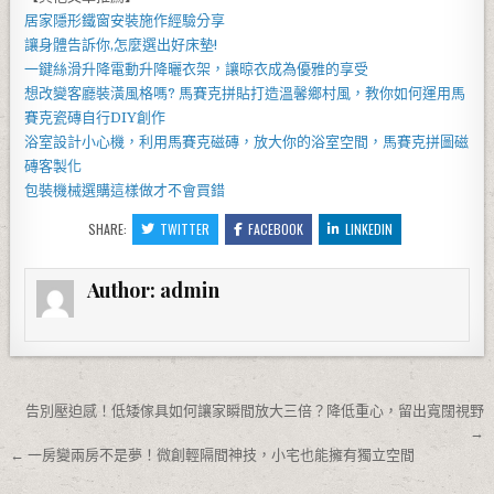
居家
隱形鐵窗
安裝施作經驗分享
讓身體告訴你,怎麼選出好
床墊
!
一鍵絲滑升降
電動升降曬衣架
，讓晾衣成為優雅的享受
想改變客廳裝潢風格嗎?
馬賽克拼貼
打造溫馨鄉村風，教你如何運用
馬
賽克瓷磚
自行DIY創作
浴室設計小心機，利用
馬賽克磁磚
，放大你的浴室空間，
馬賽克拼圖
磁
磚客製化
包裝機械
選購這樣做才不會買錯
SHARE:
TWITTER
FACEBOOK
LINKEDIN
Author:
admin
文章導覽
告別壓迫感！低矮傢具如何讓家瞬間放大三倍？降低重心，留出寬闊視野
→
← 一房變兩房不是夢！微創輕隔間神技，小宅也能擁有獨立空間