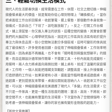
現代人的生活節奏快速，經常需要在工作、休閒、社交之間切換。伸縮
摺疊餐桌最大的價值，就是幫助你從心理到物理上「轉換模式」。當你
把桌面從工作台折回餐桌，收起筆電、擺上餐墊，那個動作本身就像一
個儀式，告訴自己「下班了，該吃飯放鬆了」。反之，打開工作台模
式，鋪上滑鼠墊，你又進入專注的狀態。這種空間的變換，其實會影響
我們的大腦認知。心理學研究指出，固定的工作區與生活區有助於提升
專注力與休息品質。但小空間無法劃分多個區域，這時可變形的傢具就
成了最佳解方。許多使用者回饋，自從用了伸縮摺疊餐桌，工作效率明
顯提高，因為桌面不再雜亂，也不會有「隨時看到碗盤就想躺平」的錯
覺。而且這類設計通常操作簡單，不需要工具，十秒內就能完成變形。
用餐時，兩人合力將桌面向兩側拉開，鋪上桌布，就成了溫馨的家庭餐
桌。工作時，一個人就能把隱藏支架翻起，調整高度，接上外接螢幕，
打造舒適的工作站。如果家裡有小孩，還能當作臨時書桌或遊戲桌，用
途超廣。更別提朋友來聚餐，桌面拉開就能容納六人，收起來又不佔空
間。可以說，伸縮摺疊餐桌完美適應了現代人「多變」的生活需求。它
不只是一件傢具，更是一種生活態度的體現：靈活、高效、不將就。即
使空間不大，也能擁有豐富的生活場景。下次當你為了空間煩惱時，不
妨考慮一張伸縮摺疊餐桌，讓你的家也擁有變形金剛般的超能力。
【其他文章推薦】