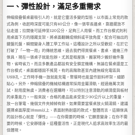
一、彈性設計，滿足多重需求
伸縮摺疊餐桌最吸引人的，就是它靈活多變的型態。以市面上常見的款
式為例，收起時深度可能只有40公分，像一張窄長邊桌，靠牆擺放不
佔走道；拉開後可延伸至120公分，足夠三人用餐。而工作台模式則利
用桌面下方的隱藏支架，將桌面翻轉成傾斜或平放角度，配合可抽出的
鍵盤托盤，瞬間變身人體工學工作站。這種設計之所以受歡迎，在於它
打破了「一物一用」的傳統思維。過去我們得買餐桌、書桌、邊幾三件
傢具，現在一張桌子就能包辦。尤其是租屋族，搬家時少搬好幾件重
物，省時省力。而且多數產品都設有安全鎖定機構，無論在餐桌還是工
作台模式，桌面都穩固不搖晃。有的高階款甚至內建無線充電區與
USB孔，工作時手機一放就能充電，聚餐時也能當作飲料杯架，細節
貼心。另外，伸縮摺疊的機械結構通常採用金屬滑軌，經過幾萬次測
試，耐用度無虞。消費者在選購時，可以特別注意滑軌的順滑度與板材
的承重能力。一般來說，合格的產品能承受至少30公斤以上的重量，
放一台筆電、幾個文件夾綽綽有餘。如果需要當餐桌放火鍋湯鍋，建議
選擇桌面厚度18mm以上、表面耐熱耐磨的款式。整體而言，這類傢具
的設計核心就是「彈性」——在你需要的時候，它願意變身；在你不需
要的時候，它安靜隱身。這種靈活性，正是現代人追求高效率生活的最
佳體現。