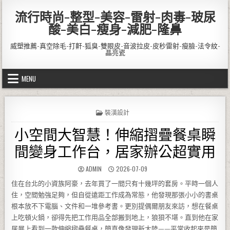
Skip to content
流行時尚-整型-美容-雷射-肉毒-玻尿
酸-美白-瘦身-減肥-隆鼻
威塑推薦-真空除毛-打鼾-狐臭-雙眼皮-音波拉皮-皮秒雷射-瘦臉-法令紋-
晶亮瓷
MENU
POSTED IN
裝潢設計
小空間大智慧！伸縮摺疊餐桌瞬
間變身工作台，居家辦公超實用
AUTHOR:
PUBLISHED DATE:
ADMIN
2026-07-09
住在台北的小資族阿豪，去年買了一間只有十幾坪的套房。平時一個人
住，空間勉強足夠，但自從遠距工作成為常態，他發現那張小小的書桌
根本放不下電腦、文件和一堆參考書。更別提偶爾朋友來訪，想在餐桌
上吃頓火鍋，卻得先把工作用品全部搬到地上，狼狽不堪。直到他在家
居展上看到一款伸縮摺疊餐桌，簡直像發現新大陸——平常收起來是簡