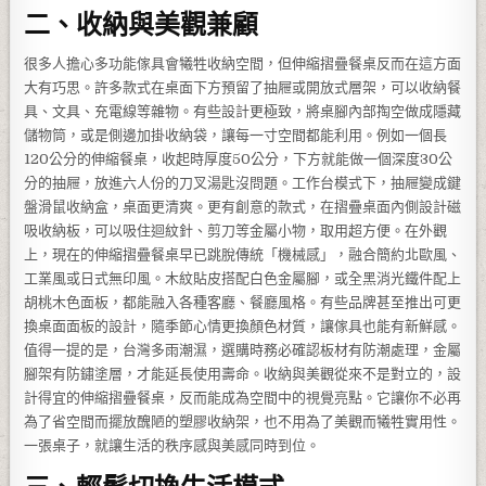
二、收納與美觀兼顧
很多人擔心多功能傢具會犧牲收納空間，但伸縮摺疊餐桌反而在這方面
大有巧思。許多款式在桌面下方預留了抽屜或開放式層架，可以收納餐
具、文具、充電線等雜物。有些設計更極致，將桌腳內部掏空做成隱藏
儲物筒，或是側邊加掛收納袋，讓每一寸空間都能利用。例如一個長
120公分的伸縮餐桌，收起時厚度50公分，下方就能做一個深度30公
分的抽屜，放進六人份的刀叉湯匙沒問題。工作台模式下，抽屜變成鍵
盤滑鼠收納盒，桌面更清爽。更有創意的款式，在摺疊桌面內側設計磁
吸收納板，可以吸住迴紋針、剪刀等金屬小物，取用超方便。在外觀
上，現在的伸縮摺疊餐桌早已跳脫傳統「機械感」，融合簡約北歐風、
工業風或日式無印風。木紋貼皮搭配白色金屬腳，或全黑消光鐵件配上
胡桃木色面板，都能融入各種客廳、餐廳風格。有些品牌甚至推出可更
換桌面面板的設計，隨季節心情更換顏色材質，讓傢具也能有新鮮感。
值得一提的是，台灣多雨潮濕，選購時務必確認板材有防潮處理，金屬
腳架有防鏽塗層，才能延長使用壽命。收納與美觀從來不是對立的，設
計得宜的伸縮摺疊餐桌，反而能成為空間中的視覺亮點。它讓你不必再
為了省空間而擺放醜陋的塑膠收納架，也不用為了美觀而犧牲實用性。
一張桌子，就讓生活的秩序感與美感同時到位。
三、輕鬆切換生活模式