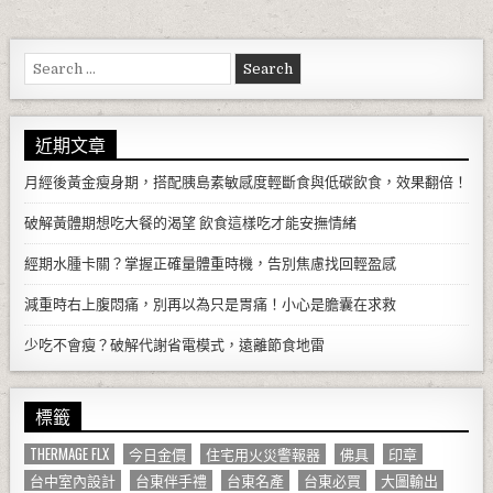
Search for:
近期文章
月經後黃金瘦身期，搭配胰島素敏感度輕斷食與低碳飲食，效果翻倍！
破解黃體期想吃大餐的渴望 飲食這樣吃才能安撫情緒
經期水腫卡關？掌握正確量體重時機，告別焦慮找回輕盈感
減重時右上腹悶痛，別再以為只是胃痛！小心是膽囊在求救
少吃不會瘦？破解代謝省電模式，遠離節食地雷
標籤
THERMAGE FLX
今日金價
住宅用火災警報器
佛具
印章
台中室內設計
台東伴手禮
台東名產
台東必買
大圖輸出