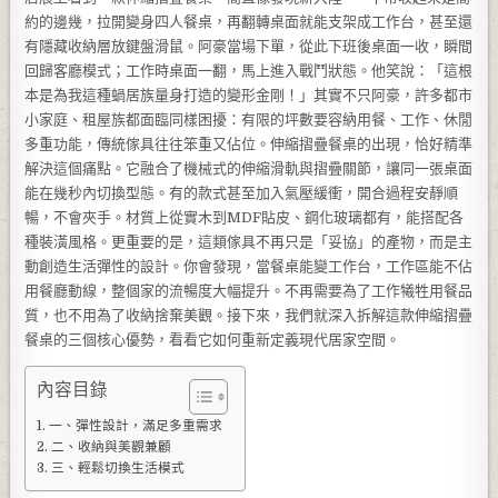
約的邊幾，拉開變身四人餐桌，再翻轉桌面就能支架成工作台，甚至還
有隱藏收納層放鍵盤滑鼠。阿豪當場下單，從此下班後桌面一收，瞬間
回歸客廳模式；工作時桌面一翻，馬上進入戰鬥狀態。他笑說：「這根
本是為我這種蝸居族量身打造的變形金剛！」其實不只阿豪，許多都市
小家庭、租屋族都面臨同樣困擾：有限的坪數要容納用餐、工作、休閒
多重功能，傳統傢具往往笨重又佔位。伸縮摺疊餐桌的出現，恰好精準
解決這個痛點。它融合了機械式的伸縮滑軌與摺疊關節，讓同一張桌面
能在幾秒內切換型態。有的款式甚至加入氣壓緩衝，開合過程安靜順
暢，不會夾手。材質上從實木到MDF貼皮、鋼化玻璃都有，能搭配各
種裝潢風格。更重要的是，這類傢具不再只是「妥協」的產物，而是主
動創造生活彈性的設計。你會發現，當餐桌能變工作台，工作區能不佔
用餐廳動線，整個家的流暢度大幅提升。不再需要為了工作犧牲用餐品
質，也不用為了收納捨棄美觀。接下來，我們就深入拆解這款伸縮摺疊
餐桌的三個核心優勢，看看它如何重新定義現代居家空間。
內容目錄
一、彈性設計，滿足多重需求
二、收納與美觀兼顧
三、輕鬆切換生活模式