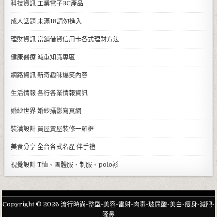
科技資訊
工業電子3C產品
成人話題
未滿18請勿進入
理財資訊
當舖借貸信用卡各式理財方法
健康醫療
減重知識專區
網路資訊
新奇趣味爆笑內容
生活情報
各行各業情報資訊
婚紗世界
婚紗攝影寫真網
裝潢設計
買屋賣屋裝修一羅框
美食分享
全台各式名產 伴手禮
視覺設計
T恤、團體服、制服、polo衫
Copyright © 2026 流行時尚-整型-美容-雷射-肉毒-玻尿酸-美白-瘦身-減肥-
隆鼻