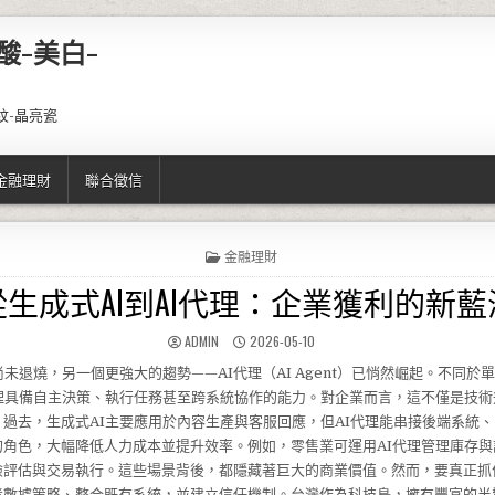
酸-美白-
紋-晶亮瓷
金融理財
聯合徵信
POSTED IN
金融理財
從生成式AI到AI代理：企業獲利的新藍
AUTHOR:
PUBLISHED DATE:
ADMIN
2026-05-10
尚未退燒，另一個更強大的趨勢——AI代理（AI Agent）已悄然崛起。不同於
代理具備自主決策、執行任務甚至跨系統協作的能力。對企業而言，這不僅是技術
過去，生成式AI主要應用於內容生產與客服回應，但AI代理能串接後端系統
的角色，大幅降低人力成本並提升效率。例如，零售業可運用AI代理管理庫存與
險評估與交易執行。這些場景背後，都隱藏著巨大的商業價值。然而，要真正抓
考數據策略、整合既有系統，並建立信任機制。台灣作為科技島，擁有豐富的半