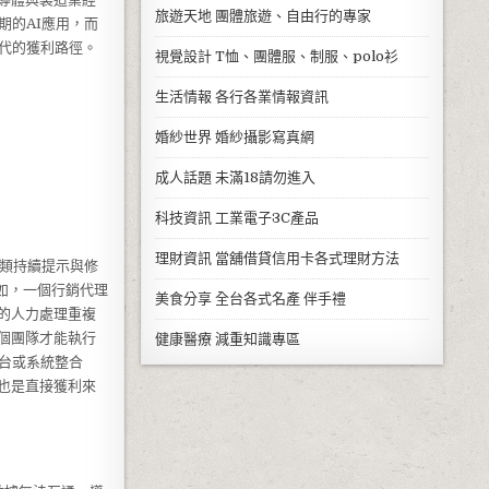
旅遊天地
團體旅遊、自由行的專家
期的AI應用，而
代的獲利路徑。
視覺設計
T恤、團體服、制服、polo衫
生活情報
各行各業情報資訊
婚紗世界
婚紗攝影寫真網
成人話題
未滿18請勿進入
科技資訊
工業電子3C產品
理財資訊
當舖借貸信用卡各式理財方法
人類持續提示與修
如，一個行銷代理
美食分享
全台各式名產 伴手禮
的人力處理重複
個團隊才能執行
健康醫療
減重知識專區
台或系統整合
也是直接獲利來