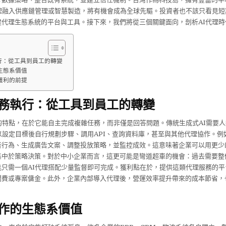
理融入供應鏈管理或智慧製造，將有機會成為全球先驅。投資者也不該只看見短
建代理生態系統的平台與工具。接下來，我們將從三個關鍵面向，剖析AI代理時
行：從工具到員工的轉變
生態系價值
獲利的前提
務執行：從工具到員工的轉變
的特點，在於它能自主完成複雜任務，而非僅是回答問題。傳統生成式AI需要
以設定目標後自行規劃步驟、調用API、查詢資料庫，甚至與其他代理協作。例
者行為、生成廣告文案、調整投放策略，並監控成效。這意味著企業可以用更少
集中於策略決策。對於中小企業而言，這更可能是彎道超車的機會：過去需要整
能只需一個AI代理搭配少量監督即可完成。獲利點在於，提供這類代理服務的平
閱費或專案傭金。此外，企業內部導入代理後，營運效率提升帶來的成本節省，
作的生態系價值