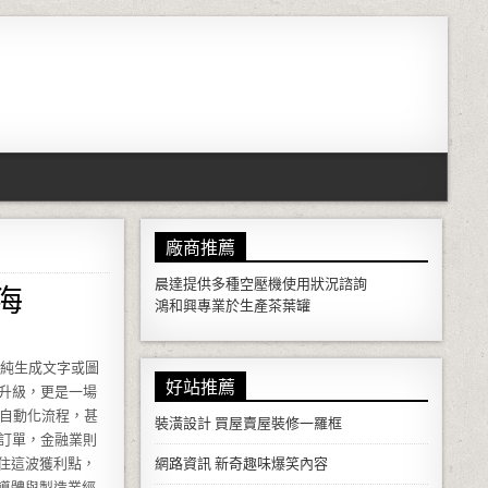
廠商推薦
海
晨達提供多種
空壓機
使用狀況諮詢
鴻和興專業於生產
茶葉罐
單純生成文字或圖
好站推薦
升級，更是一場
、自動化流程，甚
裝潢設計
買屋賣屋裝修一羅框
訂單，金融業則
住這波獲利點，
網路資訊
新奇趣味爆笑內容
導體與製造業經