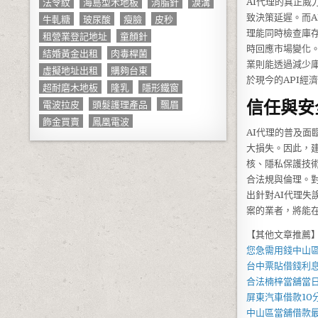
法令紋
海島型木地板
消脂針
淚溝
AI代理的真正威
牛軋糖
玻尿酸
瘦臉
皮秒
致決策延遲。而
理能同時檢查庫
租營業登記地址
童顏針
時回應市場變化。
結婚黃金出租
肉毒桿菌
業則能透過減少
虛擬地址出租
購夠台東
於現今的API經
超耐磨木地板
隆乳
隱形鐵窗
信任與安
電波拉皮
頭髮護理產品
飄眉
飾金買賣
鳳凰電波
AI代理的普及
大損失。因此，
核、隱私保護技
合法規與倫理。
出針對AI代理失
案的業者，將能
【其他文章推薦
您急需用錢
中山
台中票貼借錢
利
合法
楠梓當舖當
屏東汽車借款
1
中山區當舖
借款