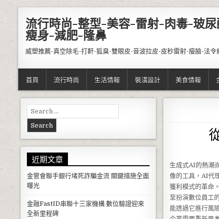
Skip to content
流行時尚-整型-美容-雷射-肉毒-玻尿
瘦身-減肥-隆鼻
威塑推薦-真空除毛-打鼾-狐臭-雙眼皮-音波拉皮-皮秒雷射-瘦臉-法令
首頁
流行時尚
生活情報
裝潢設計
美食情報
Search for:
近期文章
生成式AI的熱潮
金管會聯手銀行堵死詐騙金流 關鍵措施全面
像的工具，AI
曝光
獲利模式的革命。
至扮演數位員工
金融FastID串聯十三家機構 數位驗證迎來
能透過它進行風
全新里程碑
企業需要重新思