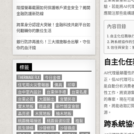
驗，若能將AI代
阻擋螢幕截圖如何保護帳戶資金安全？揭開
應關注那些能構
金融防護新防線
跨業身分認證大突破！金融科技共創平台如
內容目錄
何翻轉你的數位生活
自主化任務執
銀行防詐再進化！三大措施聯合出擊，守住
跨系統協作的
你的血汗錢
信任與安全：
自主化任
標籤
AI代理最顛覆性
THERMAGE FLX
今日金價
正，但AI代理可
住宅用火災警報器
佛具
印章
能自動分析消費
台中室內設計
台東伴手禮
台東名產
性工作，將資源
台東必買
大圖輸出
宜蘭民宿
的專案，現在可
實木地板
微晶瓷
新竹婚宴會館
商，將能收取訂
源。
晶亮瓷
木質地板
柚木地板
桃園機場接送
桃園音波拉提
植髮
跨系統協
民生頭條
沙發修理
沙發換皮