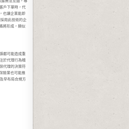
數據無法互通，導
客戶下單時，代
，也讓企業能即
而採用此技術的企
路將形成，類似
誤都可能造成重
注於代理行為稽
保代理的決策符
保險業也可能推
，及早布局合規方