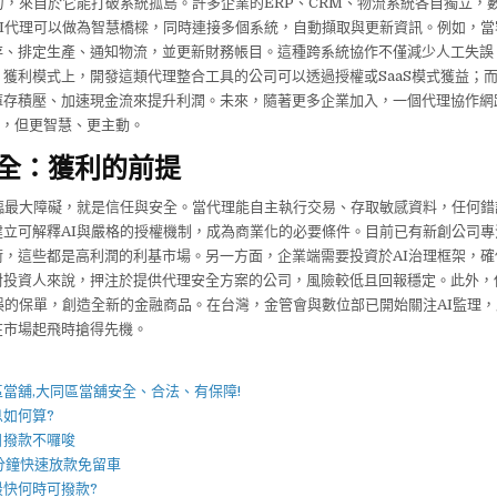
力，來自於它能打破系統孤島。許多企業的ERP、CRM、物流系統各自獨立，
AI代理可以做為智慧橋樑，同時連接多個系統，自動擷取與更新資訊。例如，當
存、排定生產、通知物流，並更新財務帳目。這種跨系統協作不僅減少人工失誤
獲利模式上，開發這類代理整合工具的公司可以透過授權或SaaS模式獲益；
庫存積壓、加速現金流來提升利潤。未來，隨著更多企業加入，一個代理協作網
濟，但更智慧、更主動。
全：獲利的前提
面臨最大障礙，就是信任與安全。當代理能自主執行交易、存取敏感資料，任何錯
建立可解釋AI與嚴格的授權機制，成為商業化的必要條件。目前已有新創公司專
術，這些都是高利潤的利基市場。另一方面，企業端需要投資於AI治理框架，確
對投資人來說，押注於提供代理安全方案的公司，風險較低且回報穩定。此外，
誤的保單，創造全新的金融商品。在台灣，金管會與數位部已開始關注AI監理
在市場起飛時搶得先機。
】
區當舖
,
大同區當舖
安全、合法、有保障!
息如何算?
日撥款不囉唆
0分鐘快速放款免留車
最快何時可撥款?