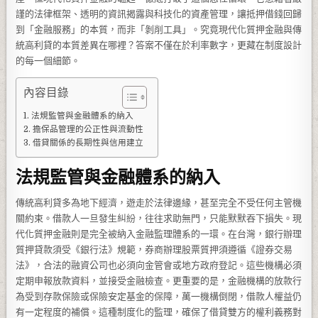
謹的法律框架、透明的資訊揭露與科技化的資產管理，讓抵押借錢回歸
到「金融服務」的本質，而非「剝削工具」。究竟現代化質押金融與傳
統高利貸的本質差異在哪裡？答案不僅在於利率數字，更藏在制度設計
的每一個細節。
內容目錄
法規監管與金融體系的納入
擔保品管理的公正性與流動性
借貸關係的長期性與信用建立
法規監管與金融體系的納入
傳統高利貸多為地下經濟，遊走於法律邊緣，甚至完全不受任何主管機
關約束。借款人一旦發生糾紛，往往求助無門，只能默默吞下損失。現
代化質押金融則是完全被納入金融監理體系的一環。在台灣，銀行辦理
質押貸款須受《銀行法》規範，券商辦理股票質押須遵循《證券交易
法》，合法的融資公司也必須向金管會或地方政府登記。這些機構必須
定期申報放款資料，並接受金融檢查。更重要的是，金融機構的放款行
為受到存款保險或保險安定基金的保障，萬一機構倒閉，借款人權益仍
有一定程度的補償。這種制度化的監理，確保了借貸雙方的權利義務對