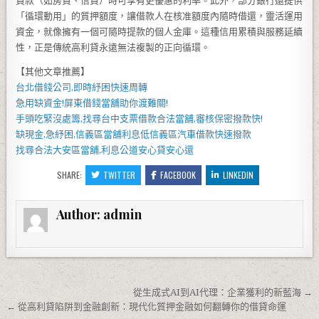
貸款（如房貸、信貸）時可享有更優惠的利率。此外，部分銀行還提供
「循環動用」的質押額度，讓借款人在核准額度內隨時借還，靈活運用
資金，就像擁有一個可隨時提款的個人金庫。這種信用累積與服務延續
性，正是傳統高利貸永遠無法複製的正向循環。
【其他文章推薦】
台北借錢
公司,即時紓困快速周轉
急用缺資金!
屏東借錢
當舖助你渡難關!
手頭吃緊沒處籌,找尋
台中支票借款
合法當舖,審核保密撥款快!
缺現金,急紓困,
信義區當舖
利息低
信義區汽車借款
快速撥款
找尋合法
大安區當舖
,利息公道安心貸安心還
SHARE:
TWITTER
FACEBOOK
LINKEDIN
Author:
admin
文章導覽
從生成式AI到AI代理：企業獲利的新藍海 →
← 從高利貸陷阱到金融創新：現代化質押金融如何翻轉你的借貸命運