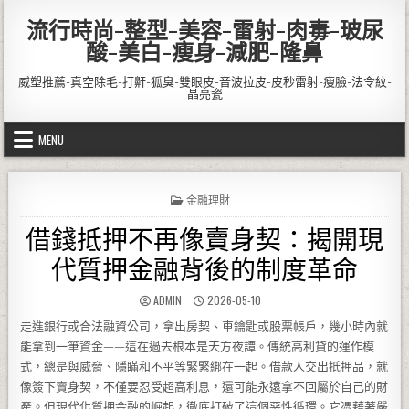
Skip to content
流行時尚-整型-美容-雷射-肉毒-玻尿
酸-美白-瘦身-減肥-隆鼻
威塑推薦-真空除毛-打鼾-狐臭-雙眼皮-音波拉皮-皮秒雷射-瘦臉-法令紋-
晶亮瓷
MENU
POSTED IN
金融理財
借錢抵押不再像賣身契：揭開現
代質押金融背後的制度革命
AUTHOR:
PUBLISHED DATE:
ADMIN
2026-05-10
走進銀行或合法融資公司，拿出房契、車鑰匙或股票帳戶，幾小時內就
能拿到一筆資金——這在過去根本是天方夜譚。傳統高利貸的運作模
式，總是與威脅、隱瞞和不平等緊緊綁在一起。借款人交出抵押品，就
像簽下賣身契，不僅要忍受超高利息，還可能永遠拿不回屬於自己的財
產。但現代化質押金融的崛起，徹底打破了這個惡性循環。它憑藉著嚴