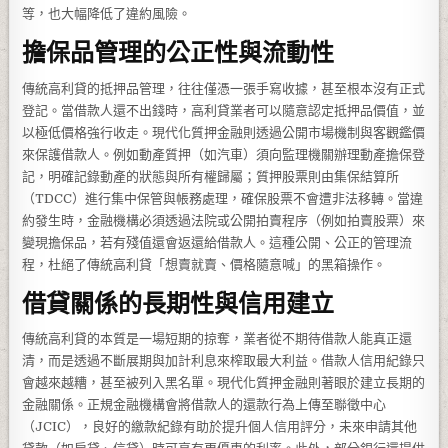
等，也大幅降低了違約風險。
擔保品管理的公正性與流動性
傳統高利貸的抵押品管理，往往僅憑一張手寫收據，甚至根本沒有正式
登記。當借款人還不出錢時，高利貸業者可以隨意認定抵押品價值，並
以極低價格強行收走。現代化質押金融則透過公開市場機制與客觀鑑價
來保護借款人。例如動產質押（如汽車）須向監理機關辦理動產擔保登
記，明確記錄動產的狀態與所有權歸屬；質押股票則由集保結算所
（TDCC）進行集中保管與帳務處理，確保股票不會遭非法移轉。當違
約發生時，金融機構必須透過法院或公開拍賣程序（例如拍賣股票）來
變現擔保品，若有殘值還會返還給借款人。這種公開、公正的管理流
程，杜絕了傳統高利貸「想賣就賣、價格隨意喊」的黑箱操作。
借貸關係的長期性與信用建立
傳統高利貸的本質是一場短期的掠奪，業者從不期待借款人能真正還
清，而是透過不斷展期與加計利息來榨取最大利益。借款人信用紀錄只
會越來越糟，甚至被列入黑名單。現代化質押金融則著眼於建立長期的
金融關係。正規金融機構會將借款人的還款行為上傳至聯徵中心
（JCIC），良好的繳款紀錄有助於提升個人信用評分，未來申請其他