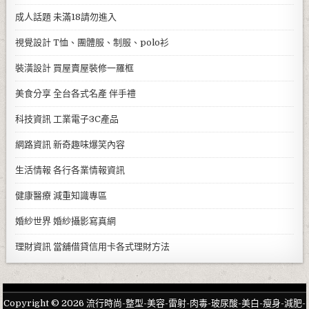
成人話題
未滿18請勿進入
視覺設計
T恤、團體服、制服、polo衫
裝潢設計
買屋賣屋裝修一羅框
美食分享
全台各式名產 伴手禮
科技資訊
工業電子3C產品
網路資訊
新奇趣味爆笑內容
生活情報
各行各業情報資訊
健康醫療
減重知識專區
婚紗世界
婚紗攝影寫真網
理財資訊
當舖借貸信用卡各式理財方法
Copyright © 2026 流行時尚-整型-美容-雷射-肉毒-玻尿酸-美白-瘦身-減肥-