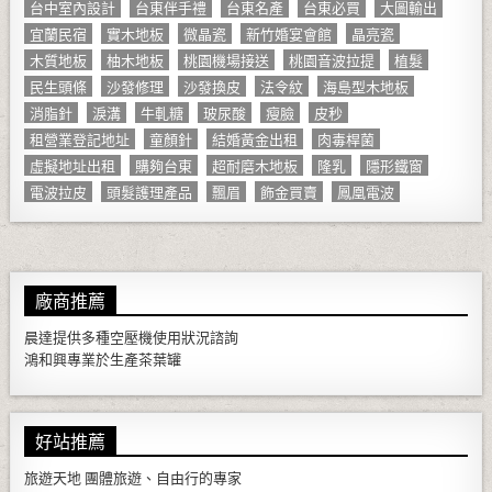
台中室內設計
台東伴手禮
台東名產
台東必買
大圖輸出
宜蘭民宿
實木地板
微晶瓷
新竹婚宴會館
晶亮瓷
木質地板
柚木地板
桃園機場接送
桃園音波拉提
植髮
民生頭條
沙發修理
沙發換皮
法令紋
海島型木地板
消脂針
淚溝
牛軋糖
玻尿酸
瘦臉
皮秒
租營業登記地址
童顏針
結婚黃金出租
肉毒桿菌
虛擬地址出租
購夠台東
超耐磨木地板
隆乳
隱形鐵窗
電波拉皮
頭髮護理產品
飄眉
飾金買賣
鳳凰電波
廠商推薦
晨達提供多種
空壓機
使用狀況諮詢
鴻和興專業於生產
茶葉罐
好站推薦
旅遊天地
團體旅遊、自由行的專家