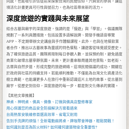
同感，也能吸引非信徒前來探索台灣的民間信仰。六興宮的參與，讓這
項活化計畫更具可行性與號召力，也為社區帶來新的活力。
深度旅遊的實踐與未來展望
結合古墓與廟宇的深度旅遊，強調的是「慢遊」與「學習」。倡議團隊
規劃了一系列具體措施，包括設置多語解說牌、開發手機語音導覽
APP、不定期舉辦文史講座與手作體驗課程。此外，也與在地餐飲業
者合作，推出以古墓故事為靈感的特色餐點，讓遊客從味覺感受歷史。
為了確保旅遊品質，團隊將限制每日參觀人數，並採預約制，避免過度
商業化破壞古墓寧靜氛圍。未來，更計畫串聯周邊其他景點，如老街、
古厝與自然步道，形成完整的旅遊網絡。這項民間倡議的成功，關鍵在
於政府與社區的持續支持。若能順利推動，不僅能為台灣文化資產活化
樹立典範，也能讓更多人在旅行中重新認識這片土地的故事。從古墓到
廟宇，從歷史到信仰，深度旅遊的每一步，都是對文化傳承的實踐。
【其他文章推薦】
神桌、
神明桌
、
佛具
、佛像、訂做與
佛具店
整修專家
用心保護您的商品安全
防損解決方案
看過來
台南熱泵
安裝維修首選高效率、省電又耐用
告別手洗牌的煩惱！全新
電動麻將桌
，牌咖聚會神器，輕鬆開戰！
如何識別是否為
防火材料
? 如何確何建築物安全重要性?