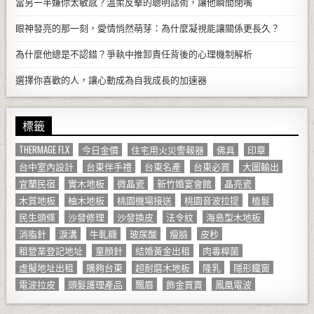
當另一半嫌你太敏感？溫柔反擊的聰明話術，讓他瞬間閉嘴
眼神發亮的那一刻，愛情悄然萌芽：為什麼凝視能讓關係更長久？
為什麼他總是不認錯？爭執中推卸責任背後的心理機制解析
選擇你喜歡的人，讓心動成為自我成長的加速器
標籤
THERMAGE FLX
今日金價
住宅用火災警報器
佛具
印章
台中室內設計
台東伴手禮
台東名產
台東必買
大圖輸出
宜蘭民宿
實木地板
微晶瓷
新竹婚宴會館
晶亮瓷
木質地板
柚木地板
桃園機場接送
桃園音波拉提
植髮
民生頭條
沙發修理
沙發換皮
法令紋
海島型木地板
消脂針
淚溝
牛軋糖
玻尿酸
瘦臉
皮秒
租營業登記地址
童顏針
結婚黃金出租
肉毒桿菌
虛擬地址出租
購夠台東
超耐磨木地板
隆乳
隱形鐵窗
電波拉皮
頭髮護理產品
飄眉
飾金買賣
鳳凰電波