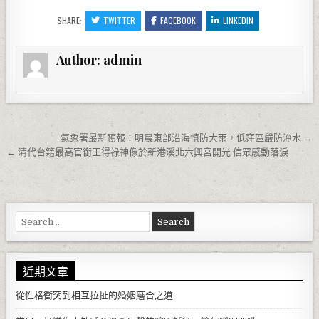
SHARE:
TWITTER
FACEBOOK
LINKEDIN
Author:
admin
文章導覽
氣象署最新預報：明晨東部沿海慎防大雨，低窪區嚴防淹水 →
← 清代台籍最高官銜王得祿神像於新港溪北六興宮開光 信眾感動落淚
Search for:
近期文章
從性格衝突到相互拉扯的婚姻磨合之道