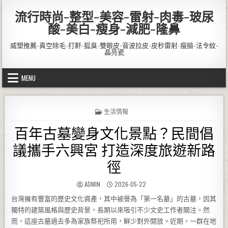
Skip to content
流行時尚-整型-美容-雷射-肉毒-玻尿
酸-美白-瘦身-減肥-隆鼻
威塑推薦-真空除毛-打鼾-狐臭-雙眼皮-音波拉皮-皮秒雷射-瘦臉-法令紋-
晶亮瓷
MENU
POSTED IN
生活情報
百年古墓變身文化景點？民間倡
議攜手六興宮 打造深度旅遊新路
徑
AUTHOR:
PUBLISHED DATE:
ADMIN
2026-05-22
台灣擁有豐富的歷史文化資產，其中被譽為「第一名墓」的古墓，因其
獨特的建築風格與歷史背景，長期以來吸引不少文史工作者關注。然
而，這座古墓過去多為家族祭祀所用，鮮少對外開放。近期，一群在地