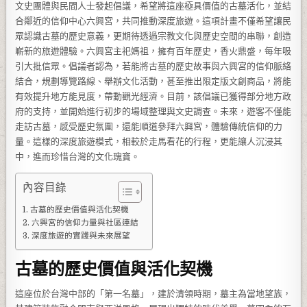
文史團體與民間人士發起倡議，希望將這座極具價值的古墓活化，並結
合鄰近的信仰中心六興宮，共同推動深度旅遊。這項計畫不僅希望讓民
眾認識古墓的歷史意義，更期待透過宗教文化與歷史空間的串聯，創造
嶄新的旅遊體驗。六興宮主祀媽祖，擁有百年歷史，香火鼎盛，每年吸
引大批信眾。倡議者認為，若能將古墓的歷史故事與六興宮的信仰脈絡
結合，規劃導覽路線、舉辦文化活動，甚至推出限定版文創商品，將能
有效提升地方能見度，帶動觀光經濟。目前，該倡議已獲得部分地方政
府的支持，並開始進行初步的場域整理與文史調查。未來，遊客不僅能
走訪古墓，感受歷史氛圍，還能順道參拜六興宮，體驗傳統信仰的力
量。這樣的深度旅遊模式，相較於走馬看花的行程，更能讓人沉浸其
中，進而珍惜台灣的文化瑰寶。
內容目錄
古墓的歷史價值與活化契機
六興宮的信仰力量與社區連結
深度旅遊的實踐與未來展望
古墓的歷史價值與活化契機
這座位於台灣中部的「第一名墓」，建於清領時期，墓主為當地望族，