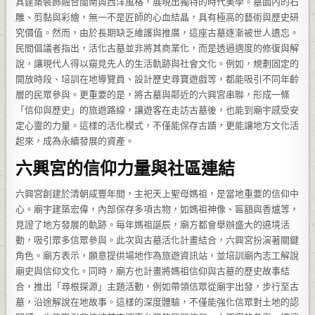
其建築裝飾融合閩南與西洋風格，展現出獨特的時代美學。墓園內的石
雕、剪黏與彩繪，無一不是匠師的心血結晶，具有極高的藝術與歷史研
究價值。然而，由於長期缺乏維護與推廣，這座古墓逐漸被世人遺忘。
民間倡議者指出，活化古墓並非將其商業化，而是透過適度的修復與解
說，讓現代人得以窺見先人的生活軌跡與社會文化。例如，規劃固定的
開放時段、培訓在地導覽員、設計歷史尋寶遊戲等，都能吸引不同年齡
層的民眾參與。更重要的是，將古墓與鄰近的六興宮串聯，形成一條
「信仰與歷史」的旅遊路線，讓遊客在走訪古墓後，也能到廟宇感受安
定心靈的力量。這樣的活化模式，不僅能保存古蹟，更能讓地方文化活
起來，成為永續發展的資產。
六興宮的信仰力量與社區連結
六興宮創建於清朝咸豐年間，主祀天上聖母媽祖，是當地重要的信仰中
心。廟宇建築宏偉，內部保存多項古物，如媽祖神像、匾額與香爐等，
見證了地方發展的軌跡。每年媽祖誕辰，廟方都會舉辦盛大的遶境活
動，吸引眾多信眾參與。此次與古墓活化計畫結合，六興宮扮演著關鍵
角色。廟方表示，願意提供場地作為旅遊資訊站，並培訓廟內志工解說
廟史與信仰文化。同時，廟方也計畫將媽祖信仰與古墓的歷史故事結
合，推出「尋根探源」主題活動，例如帶領信眾從廟宇出發，步行至古
墓，沿途解說在地故事。這樣的深度體驗，不僅能強化信眾對土地的認