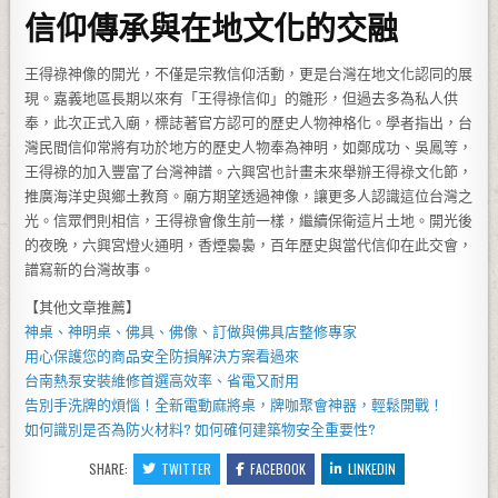
信仰傳承與在地文化的交融
王得祿神像的開光，不僅是宗教信仰活動，更是台灣在地文化認同的展
現。嘉義地區長期以來有「王得祿信仰」的雛形，但過去多為私人供
奉，此次正式入廟，標誌著官方認可的歷史人物神格化。學者指出，台
灣民間信仰常將有功於地方的歷史人物奉為神明，如鄭成功、吳鳳等，
王得祿的加入豐富了台灣神譜。六興宮也計畫未來舉辦王得祿文化節，
推廣海洋史與鄉土教育。廟方期望透過神像，讓更多人認識這位台灣之
光。信眾們則相信，王得祿會像生前一樣，繼續保衛這片土地。開光後
的夜晚，六興宮燈火通明，香煙裊裊，百年歷史與當代信仰在此交會，
譜寫新的台灣故事。
【其他文章推薦】
神桌、
神明桌
、
佛具
、佛像、訂做與
佛具店
整修專家
用心保護您的商品安全
防損解決方案
看過來
台南熱泵
安裝維修首選高效率、省電又耐用
告別手洗牌的煩惱！全新
電動麻將桌
，牌咖聚會神器，輕鬆開戰！
如何識別是否為
防火材料
? 如何確何建築物安全重要性?
SHARE:
TWITTER
FACEBOOK
LINKEDIN