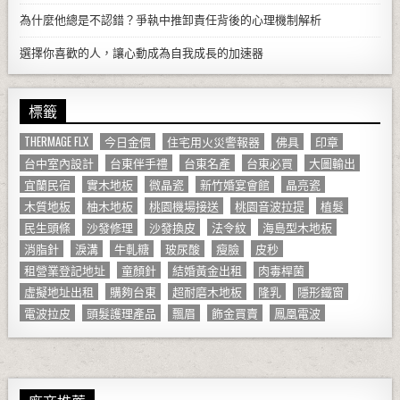
為什麼他總是不認錯？爭執中推卸責任背後的心理機制解析
選擇你喜歡的人，讓心動成為自我成長的加速器
標籤
THERMAGE FLX
今日金價
住宅用火災警報器
佛具
印章
台中室內設計
台東伴手禮
台東名產
台東必買
大圖輸出
宜蘭民宿
實木地板
微晶瓷
新竹婚宴會館
晶亮瓷
木質地板
柚木地板
桃園機場接送
桃園音波拉提
植髮
民生頭條
沙發修理
沙發換皮
法令紋
海島型木地板
消脂針
淚溝
牛軋糖
玻尿酸
瘦臉
皮秒
租營業登記地址
童顏針
結婚黃金出租
肉毒桿菌
虛擬地址出租
購夠台東
超耐磨木地板
隆乳
隱形鐵窗
電波拉皮
頭髮護理產品
飄眉
飾金買賣
鳳凰電波