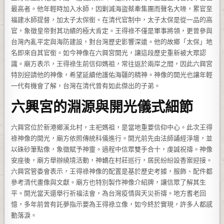
最高者。他年輕時加入水師，因剿滅海盜蔡牽集團而聲名大噪，累官至
福建水師提督，加太子太保銜。在清代官制中，太子太保是從一品的高
官，象徵皇帝對其功績的極大肯定。王得祿不僅是軍事將領，更曾參與
台灣內亂平定與海防建設，對台灣歷史影響深遠。他的故鄉「太保」地
名即來自其官銜。如今神像在六興宮開光，讓這段歷史重新被大眾認
識。廟方表示，王得祿生前信仰媽祖，常往返於兩岸之間，因此六興宮
特別迎請他的神像，希望延續他護佑海疆的精神。神像的開光也讓年輕
一代有機會了解，台灣在清代曾有如此傑出的子弟。
六興宮的淵源與開光儀式細節
六興宮位於新港鄉溪北村，主祀媽祖，是當地重要信仰中心。此次王得
祿神像的開光，廟方依照傳統科儀進行。開光前先由法師誦經淨壇，並
以硃砂筆點像，象徵賦予神靈。過程中信眾雙手合十，虔誠祝禱。神像
安座後，廟方舉辦繞境活動，神轎在村莊巡行，居民紛紛設香案迎接。
六興宮管委會表示，王得祿神像的配置是基於歷史考據，服飾、配件都
參考清代畫像與文獻。廟方也特別製作神像介紹牌，讓信眾了解其生
平。開光當天還舉行祈福法會，為台灣疫情與天災祈禱。地方耆老回
憶，多年前曾有託夢指示要為王得祿立像，如今終於實現，許多人都感
動落淚。