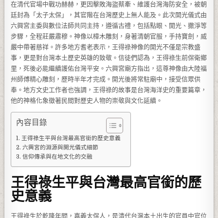
在清代官場中戰功赫赫，更因擊敗海盜蔡牽、維護台灣海防安全，被朝
廷封為「太子太保」，其官階在台灣歷史上無人能及。此次開光儀式由
六興宮主委與數位法師共同主持，遵循古禮，包括點眼、開光、撒淨等
步驟，全程莊嚴肅穆。神像以樟木雕刻，身著清朝官服，手持寶劍，威
嚴中帶著慈祥。許多地方耆老表示，王得祿神像的開光不僅是宗教盛
事，更是對台灣本土歷史英雄的致敬。信徒們認為，王得祿生前保衛鄉
里，死後必能繼續護佑台灣平安。六興宮廟方指出，這尊神像由大陸福
州師傅精心雕刻，歷時半年才完成。開光後將常駐廟中，接受信眾供
奉。地方文史工作者也強調，王得祿的故事是台灣海洋史的重要篇章，
他的神格化象徵著民間對歷史人物的崇敬與文化延續。
內容目錄
王得祿生平與台灣最高官銜的歷史意義
六興宮的淵源與開光儀式細節
信仰傳承與在地文化的交融
王得祿生平與台灣最高官銜的歷
史意義
王得祿生於乾隆年間，嘉義太保人，是清代台灣本土出生的官員中官位