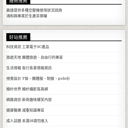
廠商推薦
晨達提供多種
空壓機
使用狀況諮詢
鴻和興專業於生產
茶葉罐
好站推薦
科技資訊
工業電子3C產品
旅遊天地
團體旅遊、自由行的專家
生活情報
各行各業情報資訊
視覺設計
T恤、團體服、制服、polo衫
婚紗世界
婚紗攝影寫真網
網路資訊
新奇趣味爆笑內容
健康醫療
減重知識專區
成人話題
未滿18請勿進入