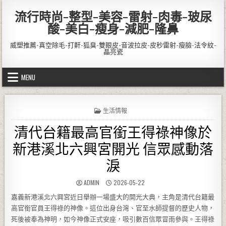
Skip to content
流行時尚-整型-美容-雷射-肉毒-玻尿
酸-美白-瘦身-減肥-隆鼻
威塑推薦-真空除毛-打鼾-狐臭-雙眼皮-音波拉皮-皮秒雷射-瘦臉-法令紋-
晶亮瓷
MENU
POSTED IN
生活情報
清代台籍最高官銜王得祿神像於
新港溪北六興宮開光 信眾感動落
淚
AUTHOR:
PUBLISHED DATE:
ADMIN
2026-05-22
嘉義新港溪北六興宮近日舉辦一場盛大的開光大典，主角是清代台籍最
高官銜官員王得祿的神像。這位出身台灣、官至水師提督的歷史人物，
死後被奉為神明，如今神像正式安座，吸引數百信眾冒雨參與。王得祿