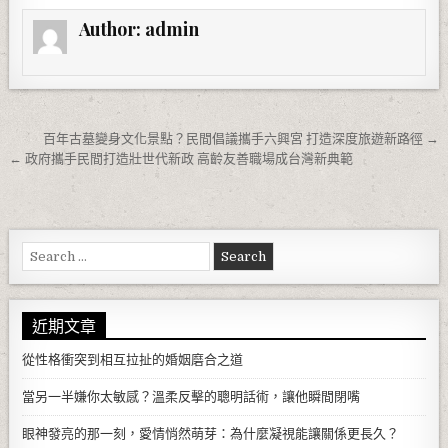
Author:
admin
文章導覽
百年古墓變身文化景點？民間倡議攜手六興宮 打造深度旅遊新路徑 →
← 政府攜手民間打造壯世代新政 高齡友善職場成台灣新典範
Search for:
近期文章
從性格衝突到相互拉扯的婚姻磨合之道
當另一半嫌你太敏感？溫柔反擊的聰明話術，讓他瞬間閉嘴
眼神發亮的那一刻，愛情悄然萌芽：為什麼凝視能讓關係更長久？